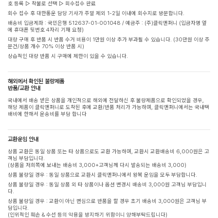
호 등록 ▷ 착불로 선택 ▷ 회수접수 완료
회수 접수 후 대한통운 담당 기사가 주말 제외 1-2일 이내에 회수지로 방문합니다.
배송비 입금계좌 : 국민은행 512637-01-001048 / 예금주 : (주)클릭앤퍼니 (입금자명 옆
에 휴대폰 뒷번호 4자리 기재 요청)
대량 구매 후 반품 시 반품 수거 비용이 1만원 이상 추가 부과될 수 있습니다. (30만원 이상 주
문건/상품 개수 70% 이상 반품 시)
상습적인 대량 반품 시 구매에 제한이 있을 수 있습니다.
해외에서 확인된 불량제품
반품/교환 안내
국내에서 배송 받은 상품을 개인적으로 해외에 전달하신 후 불량제품으로 확인되었을 경우,
해당 제품이 클릭앤퍼니로 도착된 후에 교환/반품 처리가 가능하며, 클릭앤퍼니에서는 국내택
배비에 한해서 운송비를 부담 합니다
교환운임 안내
상품 교환은 동일 상품 또는 타 상품으로도 교환 가능하며, 교환시 교환배송비 6,000원은 고
객님 부담입니다.
(상품을 저희쪽에 보내는 배송비 3,000+고객님께 다시 발송되는 배송비 3,000)
상품 불량일 경우 : 동일 상품으로 교환시 클릭앤퍼니에서 왕복 운임을 모두 부담합니다.
상품 불량일 경우 : 동일 상품 외 타 상품이나 옵션 변경시 배송비 3,000원 고객님 부담입니
다.
상품 불량일 경우 : 교환이 아닌 변심으로 반품을 할 경우 초기 배송비 3,000원은 고객님 부
담입니다.
(인위적인 훼손 & 수선 등의 악용을 방지하기 위함이니 양해부탁드립니다)