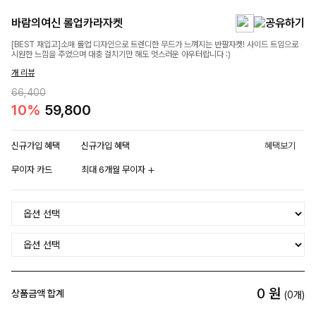
바람의여신 롤업카라자켓
[BEST 재입고]소매 롤업 디자인으로 트렌디한 무드가 느껴지는 반팔자켓! 사이드 트임으로
시원한 느낌을 주었으며 대충 걸치기만 해도 멋스러운 아우터랍니다 :)
개 리뷰
66,400
10%
59,800
신규가입 혜택
신규가입 혜택
혜택보기
무이자 카드
최대 6개월 무이자
0
원
상품금액 합계
(
0
개)