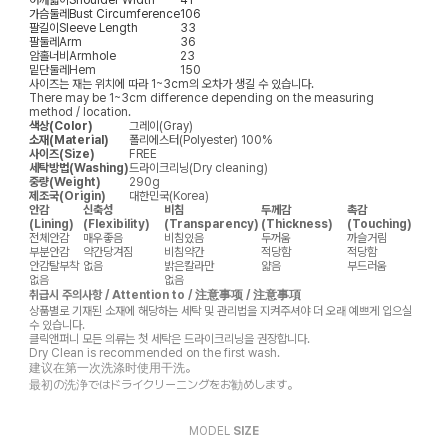
가슴둘레
Bust Circumference
106
팔길이
Sleeve Length
33
팔둘레
Arm
36
암홀너비
Armhole
23
밑단둘레
Hem
150
사이즈는 재는 위치에 따라 1~3cm의 오차가 생길 수 있습니다.
There may be 1~3cm difference depending on the measuring
method / location.
색상(Color)
그레이(Gray)
소재(Material)
폴리에스터(Polyester) 100%
사이즈(Size)
FREE
세탁방법(Washing)
드라이크리닝(Dry cleaning)
중량(Weight)
290g
제조국(Origin)
대한민국(Korea)
안감
신축성
비침
두께감
촉감
(Lining)
(Flexibility)
(Transparency)
(Thickness)
(Touching)
전체안감
매우좋음
비침있음
두꺼움
까슬거림
부분안감
약간당겨짐
비침약간
적당함
적당함
안감탈부착
없음
밝은칼라만
얇음
부드러움
없음
없음
취급시 주의사항 / Attention to / 注意事项 / 注意事項
상품별로 기재된 소재에 해당하는 세탁 및 관리법을 지켜주셔야 더 오래 예쁘게 입으실
수 있습니다.
클릭앤퍼니 모든 의류는 첫 세탁은 드라이크리닝을 권장합니다.
Dry Clean is recommended on the first wash.
建议在第一次洗涤时使用干洗。
最初の洗浄ではドライクリーニングをお勧めします。
MODEL
SIZE