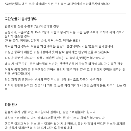
*교환/반품시에도 추가 발생되는 모든 도선료는 고객님께서 부담해주셔야 합니다.
교환/반품이 불가한 경우
반품기한(상품 수령후 7일)이 경과한 경우
공정거래, 표준약관 제 15조 2항에 의한 이용자의 사용 또는 일부 소비에 의하여 재화 가치가
현저히 감소한 경우
(착용 흔적, 화장품, 탈취제 냄새, 세탁, 수선, 택훼손 포함)
세탁을 하신 경우나 착용을 하신 후에는 불량이 발견되어도 교환/반품이 불가합니다.
워싱면 종류의 제품은 워싱과정에서 옷이 살짝 돌아가는 현상이 있을 수 있습니다.
피팅만 해보신 경우라도 상품이 훼손된 경우(구김,늘어남,보풀)는 불가합니다.
배송 시 생긴 구김, 단추 바느질의 느슨함, 간단한 손질이 가능한 마감실 처리가 미흡한 경우
거래처 공정 과정 중 단추구멍이 완벽히 뚫리지 않은 경우 (가위로 간단하게 구멍을 내주신 뒤
착용 부탁드립니다)
워싱 과정 중 발생하는 냄새와 단추 위치를 나타내는 초크 자국이 남은 경우
지퍼의 뻣뻣한 움직임, 신발이나 가방 및 소품 마감 처리에서 생긴 소량의 본드 자국이 있는 경
우
환불 안내
환불시 수거 상품 확인 후 3일이내 결제하신 방법으로 환불해드립니다
예치금으로 환불 시 다시 원결제(무통장,핸드폰,카드)로의 환불은 불가합니다.
핸드폰 결제후 부분 취소 또는 결제한 달이 지나 환불시, 통신사 정책상 핸드폰 취소가 되지않
아 반품시 결제금액의 3.75%가 차감 후 환불됩니다.