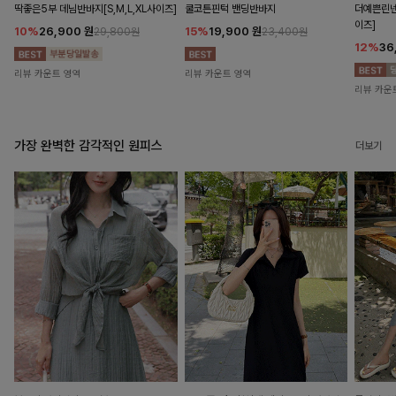
딱좋은5부 데님반바지[S,M,L,XL사이즈]
쿨코튼핀턱 밴딩반바지
더예쁜린넨
이즈]
10%
26,900
원
15%
19,900
원
29,800원
23,400원
12%
36
리뷰 카운트 영역
리뷰 카운트 영역
리뷰 카운
가장 완벽한 감각적인 원피스
더보기