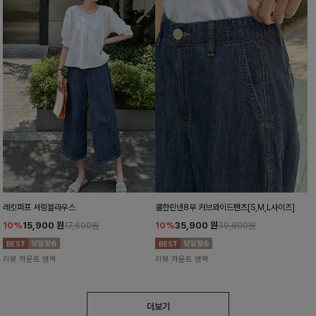
레킷퍼프 셔링블라우스
쿨한린넨8부 커브와이드팬츠[S,M,L사이즈]
10%
15,900
원
10%
35,900
원
17,600원
39,800원
리뷰 카운트 영역
리뷰 카운트 영역
더보기