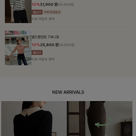
10%
31,900
원
35,400원
리뷰 카운트 영역
셀드펜던트 7부니트
10%
25,800
원
28,600원
리뷰 카운트 영역
NEW ARRIVALS