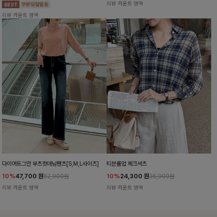
리뷰 카운트 영역
리뷰 카운트 영역
다이어트그만 부츠컷데님팬츠[S,M,L사이즈]
티븐롤업 체크셔츠
10%
47,700
원
10%
24,300
원
52,900원
26,900원
리뷰 카운트 영역
리뷰 카운트 영역