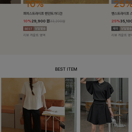
25%
10%
밴스트라이프 스트링원피스
[5천장돌파/C
25%
35,100
원
10%
34,90
46,800원
리뷰 카운트 영역
리뷰 카운트 영
BEST ITEM