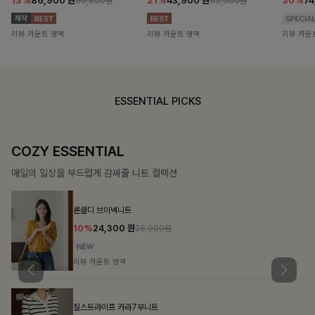
13%
86,900
원
21%
43,900
원
30%
7
99,800원
55,500원
리뷰 카운트 영역
리뷰 카운트 영역
리뷰 카운
ESSENTIAL PICKS
COZY ESSENTIAL
매일의 일상을 부드럽게 감싸줄 니트 컬렉션
론클디 브이넥니트
10%
24,300
원
26,900원
리뷰 카운트 영역
칠스트라이프 카라7부니트