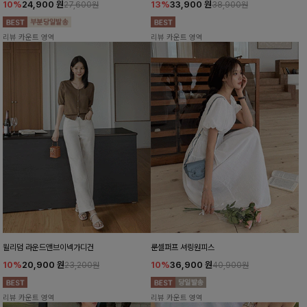
10%
24,900
원
13%
33,900
원
27,600원
38,900원
리뷰 카운트 영역
리뷰 카운트 영역
윌리덤 라운드앤브이넥가디건
룬셀퍼프 셔링원피스
10%
20,900
원
10%
36,900
원
23,200원
40,900원
리뷰 카운트 영역
리뷰 카운트 영역