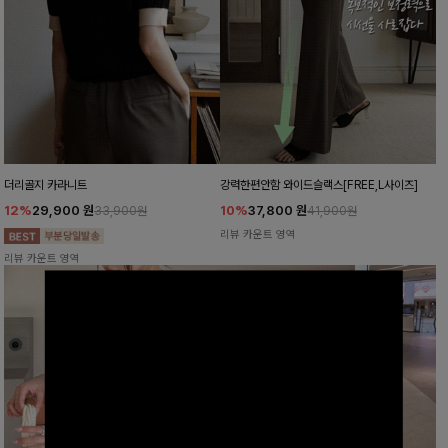
더리골지 카라니트
강력한편안함 와이드슬랙스[FREE,L사이즈]
12%
29,900
원
10%
37,800
원
33,900원
41,900원
리뷰 카운트 영역
리뷰 카운트 영역