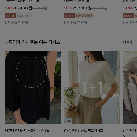
앤즌린넨 스퀘어나시니트
킹밋배색 카라니트
캘핀패턴 
30%
15,400
원
10%
29,900
원
18%
32
21,900원
33,200원
리뷰 카운트 영역
리뷰 카운트 영역
리뷰 카운
부드럽게 감싸주는 여름 티셔츠
더보기
테킷미 레터링티셔츠+반바지SET
(1+1)앤튼펜던트 퍼프티셔츠
밍디아 
SET