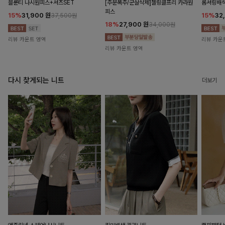
블룬티 나시원피스+셔츠SET
[주문폭주/군살삭제]젤링클프리 카라원
롬셔링배
피스
15%
31,900
원
15%
32
37,500원
18%
27,900
원
34,000원
리뷰 카운트 영역
리뷰 카운
리뷰 카운트 영역
다시 찾게되는 니트
더보기