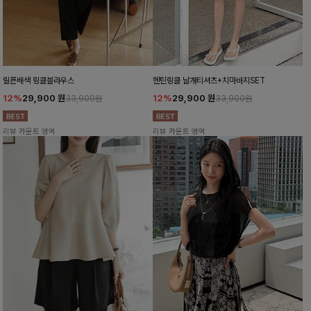
릴픈배색 링클블라우스
헨틴링클 날개티셔츠+치마바지SET
12%
29,900
원
12%
29,900
원
33,900원
33,900원
리뷰 카운트 영역
리뷰 카운트 영역