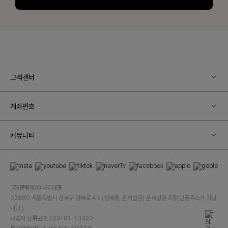
고객센터
계좌번호
커뮤니티
(주)클릭앤퍼니/김예중
02880 서울특별시 성북구 성북로 49 (성북동, 운석빌딩) 운석빌딩 5층(반품주소가 아닙
니다.)
사업자 등록번호 209-81-43420