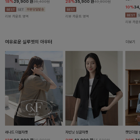
18%
29,900
원
28%
35,900
원
36,400원
49,800원
10%
34
리뷰 카운트 영역
리뷰 카운트 영역
리뷰 카운
여유로운 실루엣의 아우터
더보기
래나드 더블자켓
자빈닛 싱글자켓
캣민더블 