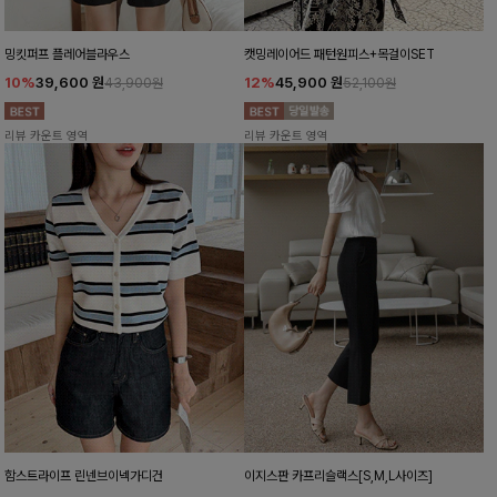
밍킷퍼프 플레어블라우스
캣밍레이어드 패턴원피스+목걸이SET
10%
39,600
원
12%
45,900
원
43,900원
52,100원
리뷰 카운트 영역
리뷰 카운트 영역
함스트라이프 린넨브이넥가디건
이지스판 카프리슬랙스[S,M,L사이즈]