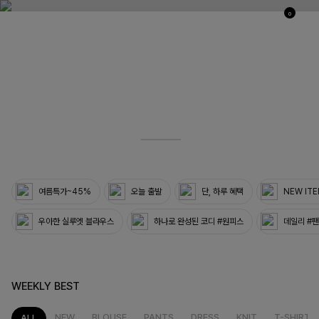
0
03
33
여름특가~45%
오늘 출발
단, 하루 혜택
NEW IT
우아한 실루엣 블라우스
하나로 완성된 코디 #원피스
데일리 #
WEEKLY BEST
NEW
BLOUSE
PANTS
DRESS
KNIT
T-SHIRT
ALL