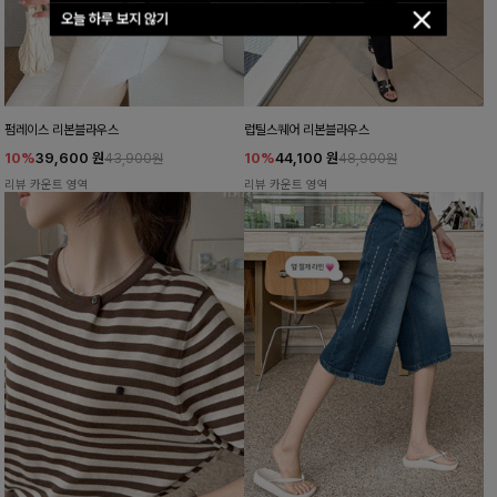
오늘 하루 보지 않기
펌레이스 리본블라우스
럽틸스퀘어 리본블라우스
10%
39,600
원
10%
44,100
원
43,900원
48,900원
리뷰 카운트 영역
리뷰 카운트 영역