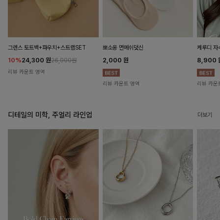
뽀소옹 면메쉬덧신
그렌스 토트백+파우치+스트랩SET
케루디 자
2,000
원
10%
24,300
원
8,900
26,900원
리뷰 카운트 영역
리뷰 카운트 영역
리뷰 카운
디테일의 미학, 주얼리 라인업
더보기