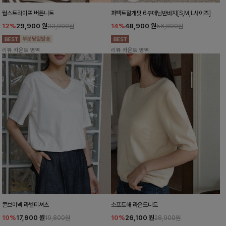
월스트라이프 버튼니트
퍼펙트절개핏 6부데님반바지[S,M,L사이즈]
12%
29,900
원
14%
48,900
원
33,900원
56,800원
리뷰 카운트 영역
리뷰 카운트 영역
콘브이넥 라벨티셔츠
소프트해 라운드니트
10%
17,900
원
10%
26,100
원
19,800원
28,900원