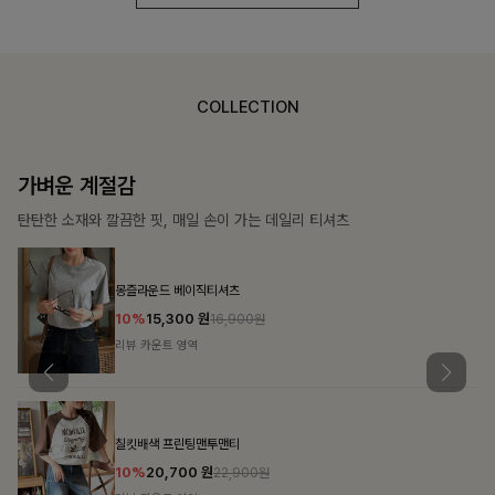
COLLECTION
가장 쉬운 코디
특별한 날부터 일상까지 함께하는 룩
쥬빌스트링 포켓원피스
17%
48,900
원
58,900원
리뷰 카운트 영역
블룬티 나시원피스+셔츠SET
15%
31,900
원
37,500원