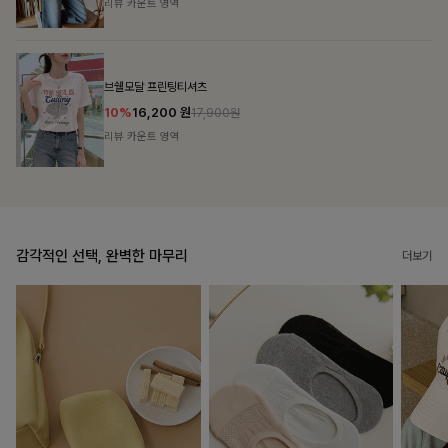
리뷰 카운트 영역
캣시어서커 버튼카라원피스+벨트SET
16%
79,900
원
95,100원
리뷰 카운트 영역
감각적인 선택, 완벽한 마무리
더보기