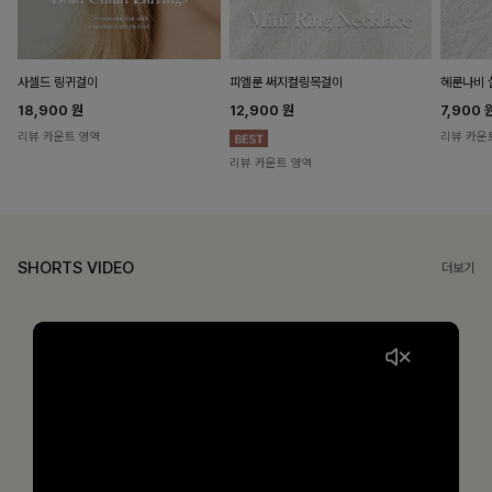
헤룬나비 
사셀드 링귀걸이
피엘룬 써지컬링목걸이
7,900
18,900
원
12,900
원
리뷰 카운
리뷰 카운트 영역
리뷰 카운트 영역
SHORTS VIDEO
더보기