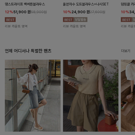
댕스트라이프 백버튼블라우스
율븐자수 도트블라우스+나시SET
덤링클 카
12%
51,900
원
10%
24,900
원
10%
34
58,900원
27,600원
리뷰 카운트 영역
리뷰 카운트 영역
리뷰 카운
언제 어디서나 특별한 팬츠
더보기