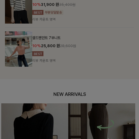
10%
31,900
원
35,400원
리뷰 카운트 영역
셀드펜던트 7부니트
10%
25,800
원
28,600원
리뷰 카운트 영역
NEW ARRIVALS