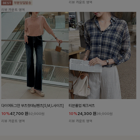
리뷰 카운트 영역
리뷰 카운트 영역
다이어트그만 부츠컷데님팬츠[S,M,L사이즈]
티븐롤업 체크셔츠
10%
47,700
원
10%
24,300
원
52,900원
26,900원
리뷰 카운트 영역
리뷰 카운트 영역