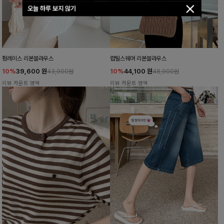
오늘 하루 보지 않기
펌레이스 리본블라우스
럽틸스퀘어 리본블라우스
10%
39,600
원
10%
44,100
원
43,900원
48,900원
리뷰 카운트 영역
리뷰 카운트 영역