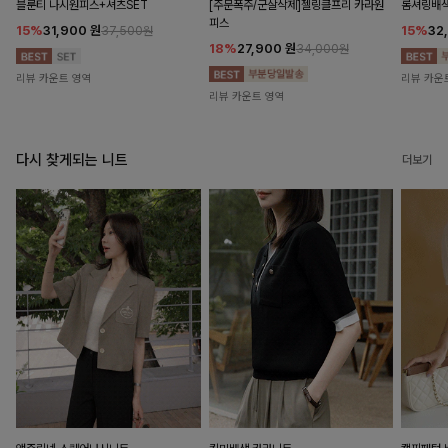
블룬티 나시원피스+셔츠SET
[주문폭주/군살삭제]젤링클프리 카라원
롬셔링배
피스
15%
31,900
원
15%
32
37,500원
18%
27,900
원
34,000원
리뷰 카운트 영역
리뷰 카운
리뷰 카운트 영역
다시 찾게되는 니트
더보기