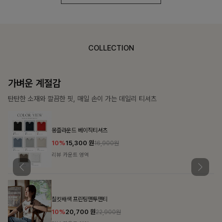
COLLECTION
가장 쉬운 코디
특별한 날부터 일상까지 함께하는 룩
쥬빌스트링 포켓원피스
17%
48,900
원
58,900원
리뷰 카운트 영역
블룬티 나시원피스+셔츠SET
15%
31,900
원
37,500원