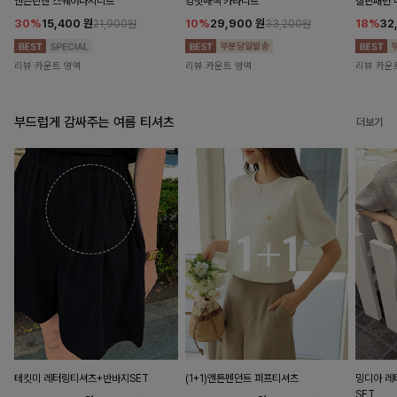
앤즌린넨 스퀘어나시니트
킹밋배색 카라니트
캘핀패턴 
30%
15,400
원
10%
29,900
원
18%
32
21,900원
33,200원
리뷰 카운트 영역
리뷰 카운트 영역
리뷰 카운
부드럽게 감싸주는 여름 티셔츠
더보기
테킷미 레터링티셔츠+반바지SET
(1+1)앤튼펜던트 퍼프티셔츠
밍디아 
SET