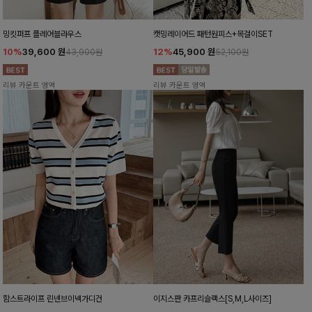
밍킷퍼프 플레어블라우스
캣밍레이어드 패턴원피스+목걸이SET
10%
39,600
원
12%
45,900
원
43,900원
52,100원
리뷰 카운트 영역
리뷰 카운트 영역
함스트라이프 린넨브이넥가디건
이지스판 카프리슬랙스[S,M,L사이즈]