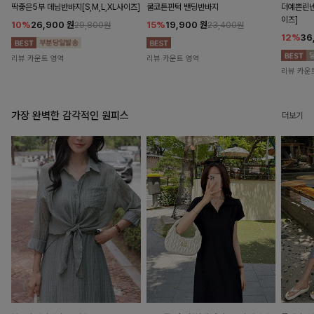
딱좋은5부 데님반바지[S,M,L,XL사이즈]
쿨코튼핀턱 밴딩반바지
더예쁜린넨
이즈]
10%
26,900
원
15%
19,900
원
29,800원
23,400원
12%
36
리뷰 카운트 영역
리뷰 카운트 영역
리뷰 카운
가장 완벽한 감각적인 원피스
더보기