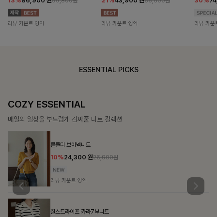
13%
86,900
원
21%
43,900
원
30%
7
99,800원
55,500원
리뷰 카운트 영역
리뷰 카운트 영역
리뷰 카운
ESSENTIAL PICKS
COZY ESSENTIAL
매일의 일상을 부드럽게 감싸줄 니트 컬렉션
론클디 브이넥니트
10%
24,300
원
26,900원
리뷰 카운트 영역
칠스트라이프 카라7부니트