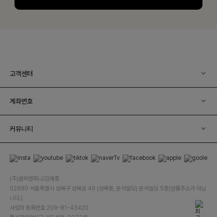
고객센터
계좌번호
커뮤니티
(주)클릭앤퍼니/김예중
02880 서울특별시 성북구 성북로 49 (성북동, 운석빌딩) 운석빌딩 5층(반품주소가 아닙
니다.)
사업자 등록번호 209-81-43420