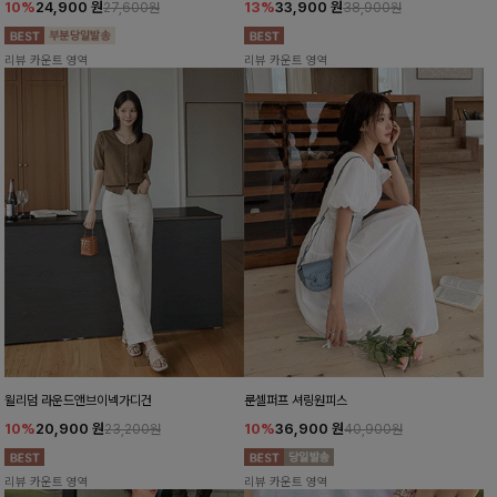
10%
24,900
원
13%
33,900
원
27,600원
38,900원
리뷰 카운트 영역
리뷰 카운트 영역
윌리덤 라운드앤브이넥가디건
룬셀퍼프 셔링원피스
10%
20,900
원
10%
36,900
원
23,200원
40,900원
리뷰 카운트 영역
리뷰 카운트 영역