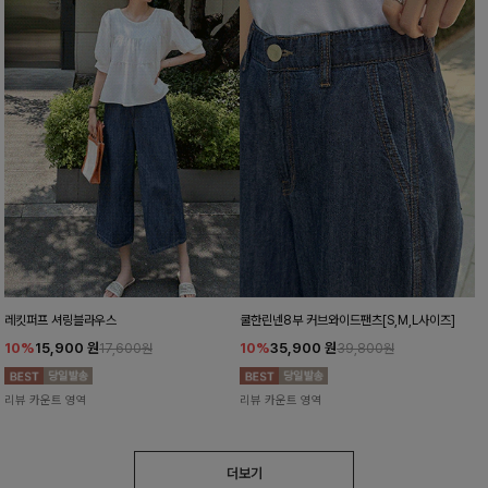
레킷퍼프 셔링블라우스
쿨한린넨8부 커브와이드팬츠[S,M,L사이즈]
10%
15,900
원
10%
35,900
원
17,600원
39,800원
리뷰 카운트 영역
리뷰 카운트 영역
더보기