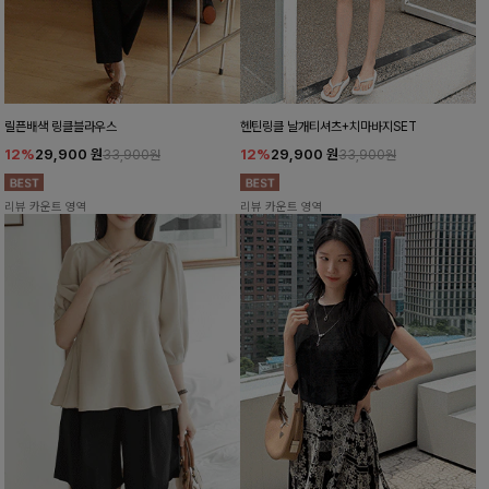
릴픈배색 링클블라우스
헨틴링클 날개티셔츠+치마바지SET
12%
29,900
원
12%
29,900
원
33,900원
33,900원
리뷰 카운트 영역
리뷰 카운트 영역