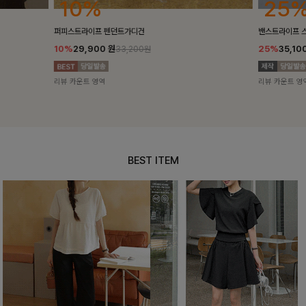
25%
10%
밴스트라이프 스트링원피스
[5천장돌파/C
25%
35,100
원
10%
34,90
46,800원
리뷰 카운트 영역
리뷰 카운트 영
BEST ITEM