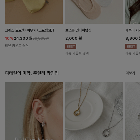
뽀소옹 면메쉬덧신
그렌스 토트백+파우치+스트랩SET
케루디 자
2,000
원
10%
24,300
원
8,900
26,900원
리뷰 카운트 영역
리뷰 카운트 영역
리뷰 카운
디테일의 미학, 주얼리 라인업
더보기