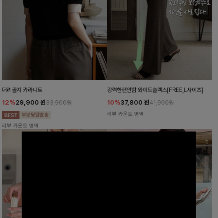
더리골지 카라니트
강력한편안함 와이드슬랙스[FREE,L사이즈]
12%
29,900
원
10%
37,800
원
33,900원
41,900원
리뷰 카운트 영역
리뷰 카운트 영역