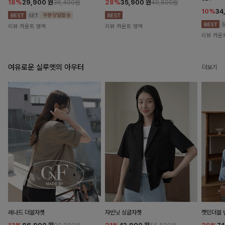
18%
29,900
원
28%
35,900
원
36,400원
49,800원
10%
34
리뷰 카운트 영역
리뷰 카운트 영역
리뷰 카운
여유로운 실루엣의 아우터
더보기
래나드 더블자켓
자빈닛 싱글자켓
캣민더블 