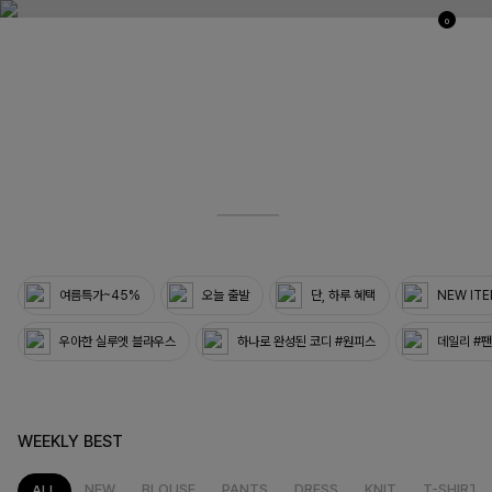
0
03
33
여름특가~45%
오늘 출발
단, 하루 혜택
NEW IT
우아한 실루엣 블라우스
하나로 완성된 코디 #원피스
데일리 #
WEEKLY BEST
NEW
BLOUSE
PANTS
DRESS
KNIT
T-SHIRT
ALL