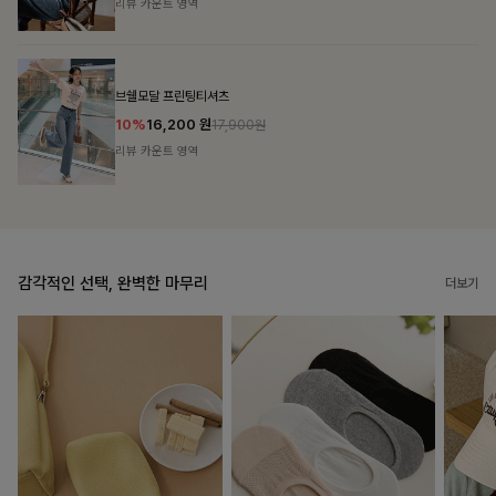
리뷰 카운트 영역
캣시어서커 버튼카라원피스+벨트SET
16%
79,900
원
95,100원
리뷰 카운트 영역
감각적인 선택, 완벽한 마무리
더보기