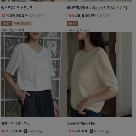
월스트라이프 버튼니트
퍼펙트절개핏 6부데님반바지[S,M,L사이즈]
12%
29,900
원
14%
48,900
원
33,900원
56,800원
리뷰 카운트 영역
리뷰 카운트 영역
콘브이넥 라벨티셔츠
소프트해 라운드니트
10%
17,900
원
10%
26,100
원
19,800원
28,900원