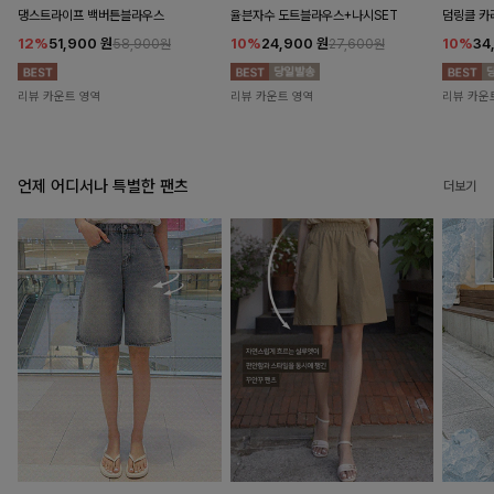
댕스트라이프 백버튼블라우스
율븐자수 도트블라우스+나시SET
덤링클 카
12%
51,900
원
10%
24,900
원
10%
34
58,900원
27,600원
리뷰 카운트 영역
리뷰 카운트 영역
리뷰 카운
언제 어디서나 특별한 팬츠
더보기