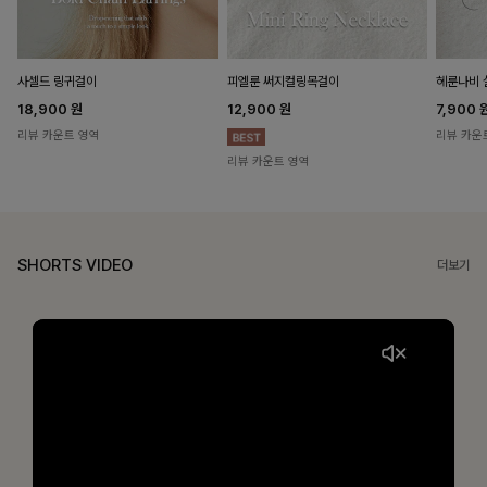
헤룬나비 
사셀드 링귀걸이
피엘룬 써지컬링목걸이
7,900
18,900
원
12,900
원
리뷰 카운
리뷰 카운트 영역
리뷰 카운트 영역
SHORTS VIDEO
더보기