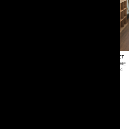
블라우스
제딧레이어드 블라우스+플레어팬츠SET
스퀘어넥]입체감 있는 링클 엠보 텍스
[완성도높은💗]레이어드한 듯 자연스러운 나시와 버튼
라우스- 여유로운 실루엣과 물결 짜임
원피스가 함께 구성된 세트 아이템입니다. 코디 고민 없
더해져 편안하면서도 여성스러운 무드를
이 한 벌만으로도 내추럴하면서 여성스러운 썸머룩 완성!
00
원
12%
43,900
원
34,800원
49,800원
리뷰 카운트 영역