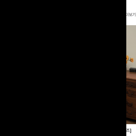
더보기
부츠컷슬랙스[S,M,L사이즈]
쿨링버튼 8부와이드팬츠[FREE,L사이즈]