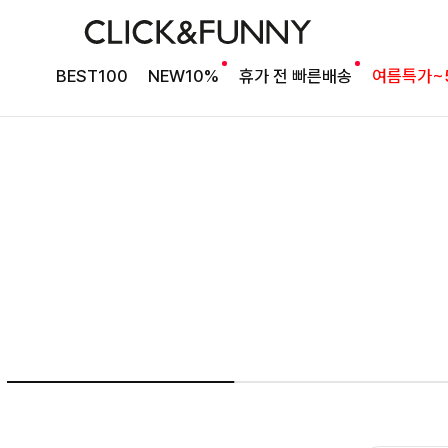
여름의 끝을 완성할
BEST100
NEW10%
휴가 전 빠른배송
여름특가~
감각적인 원피스
셀퍼프 셔링원피스