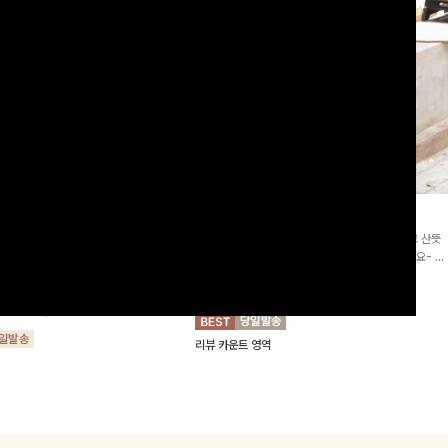
2차리오더]뮨스트링 플라워원피
딘젤퍼프 스트라이프원피스
[청순무드/체형커버]꾸안꾸 무드의 정석🤍 가볍고 산뜻
워 패턴과 랩 디자인으로 여성스러우면
한 착용감으로 여름 내내 손이 자주 가는 원피스예요- 은
를 더해주며 스트링이 내장되어있어 슬
은한 스트라이프 패턴과 여유로운 핏이 만나 편안함은 물
10%
64,900
원
72,100원
할 수 있어요🤍
론, 고급스러운 분위기까지 더해드립니다
00
원
36,800원
리뷰 카운트 영역