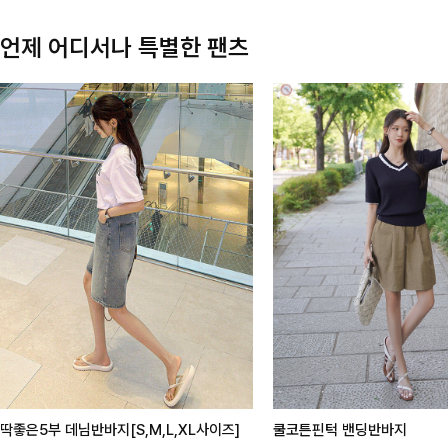
언제 어디서나 특별한 팬츠
딱좋은5부 데님반바지[S,M,L,XL사이즈]
쿨코튼핀턱 밴딩반바지