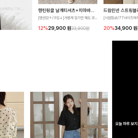
완성해주는 7부 블
헨틴링클 날개티셔츠+치마바지SET
드람린넨 스트링블
 스타일링을 연출하
[텐션감↑/구김↓]가볍게 입기만 해도 코
[시원함🧊/77사이즈까
디가 완성되는 세트 아이템으로, 자연스럽
한 텍스처가 돋보이는 블
12%
29,900
원
20%
34,900
원
33,900원
게 퍼지는 프릴 날개 소매가 우아한 포인트
없는 슬릿 카라 디자인이
를 더해드립니다💕 잔잔한 링클 텍스처 소
원하게 연출해드립니다 
재와 편안한 허리밴딩으로 하루 종일 산뜻
하고 쾌적하게 즐겨보세요!
오늘 하루 보지