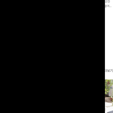
증👍]누구나 갖고 싶어할 슬랙스:)베이
[바스락소재💙/8부기장]사이드 버튼 디테일이 은은한
로 이쁜 핏 연출은 물론,쫀쫀한 스판끼
포인트가 되어주는 와이드 팬츠입니다. 여유롭게 떨어지
하게!
는 실루엣과 가볍게 바스락거리는 소재감으로 시원하고
00
원
14%
42,900
원
37,300원
49,800원
편안하게 즐기기 좋은 아이템-
리뷰 카운트 영역
더보기