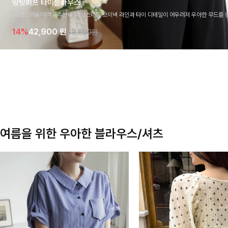
밍팃퍼프 타이블라우스
[고급스러움/하객룩추천💎]여성스러운 브이넥 라인과 타이 디테일이 어우러져 우아한 무드를 
라우스 🤍 여유로운 7부 소매로 편안하게 착용되며 데일리룩부터 출근룩, 하객룩까지 세련된
14%
42,900
원
49,800원
기 좋은 아이템이에요
여름을 위한 우아한 블라우스/셔츠