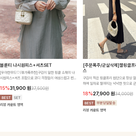
블룬티 나시원피스+셔츠SET
[주문폭주/군살삭제]젤링클프
스
[우아한무드🤍/휴가룩추천]구김이 덜한 링클 소재의 나
시원피스+셔츠 조합으로 코디 걱정없이 여성스럽고 편안
구김이 적은 링클프리 원단으로 항상 
하게 즐길 수 있는 아이템이에요:)
하며 일자로 떨어지는 넉넉한 핏으로 
15%
31,900
원
37,500원
해주는 원피스에요🖤
18%
27,900
원
34,000원
리뷰 카운트 영역
리뷰 카운트 영역