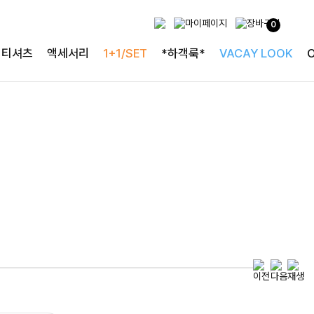
0
특별한 날을 빛내는
티셔츠
액세서리
1+1/SET
*하객룩*
VACAY LOOK
하객룩의 정석
로즐리본 러플블라우스