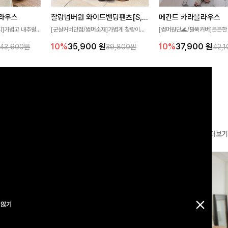
찰랑넘버원 와이드밴딩팬츠[S,M,L사이즈]
메칸드 카라블라우스
라우스
[군살커버만점/썸머소재]가볍게 찰랑이는
[썸머원단🌊/팔뚝커버]은은한
지]가볍고 내추럴
원단과 여유로운 와이드 핏으로 하루 종일
와 여유로운 실루엣이 만나 
라우스로, 답답함
10%
35,900
원
10%
37,900
원
39,800원
42,
43,600원
편안하게 착용하실 수 있는 팬츠입니다 🖤
세련된 무드를 연출해주는 블
 얼굴선을 더욱 시
✨ 허리 전체 밴딩과 스트링 디테일로 안정
리룩부터 출근룩까지 다양하게
🌿
감 있는 착용감을 더해드려요!
은 베이직한 디자인!
더보기
 않기