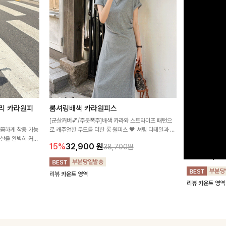
리 카라원피
롬셔링배색 카라원피스
[비율만점/
스
[군살커버💕/주문폭주]배색 카라와 스트라이프 패턴으
깔끔하게 착용 가능
로 캐주얼한 무드를 더한 롱 원피스 🖤 셔링 디테일과 쫀
고급스러운 플라
군살을 완벽히 커버
쫀한 스판 소재로 편안하면서도 여성스럽게 연출돼요
서 세련된 분위기
15%
32,900
원
38,700원
림하게 핏을 조절
12%
32,4
리뷰 카운트 영역
리뷰 카운트 영역