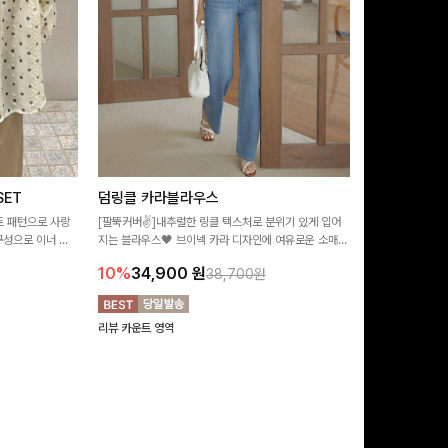
ET
덤링클 카라블라우스
비반드 링클
트 패턴으로 사랑
[팔뚝커버✌]내추럴한 링클 텍스처로 분위기 있게 입어
[구김걱정없는✨/
구성으로 이너 걱
지는 블라우스🖤 브이넥 카라 디자인에 여유로운 소매핏
처가 돋보이는 블
:)
더해져 여리하면서도 시원한 무드로 즐기기 좋아요-
소매 디테일이 
10%
34,900
원
17%
28,9
38,700원
연출해드려요!
리뷰 카운트 영역
리뷰 카운트 영역