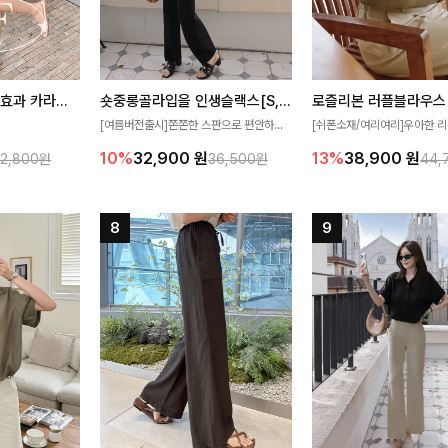
[재구매율1위] 냉감효과 카라니트
숏중롱골라입을 인생슬랙스[S,M,L,XL사이즈]
로즐리본 러플블라우스
[여름버전출시]쫀쫀한 스판으로 편안하게
[쉬폰소재/여리여리]우아한 리
필요가 없어요!얇
착용되어 누구나 입기 좋은 데일리 슬랙스!
연스럽게 흐르는 러플 디테일
10%
32,900
원
13%
38,900
원
32,800원
36,500원
44,
여름에도 시원하게
숏·기본·롱 기장과 와이드·부츠컷 핏까지 취
분위기를 더해주는 블라우스 
다
향에 맞게 선택할 수 있어 더욱 만족스러워
한 소재감과 여유롭게 떨어지
요
얼굴까지 화사해 보이며 세련
좋아요