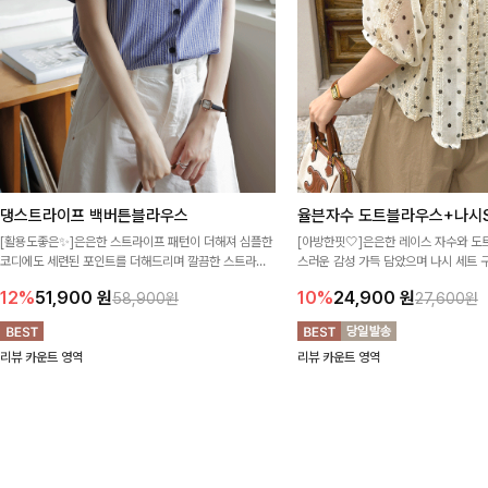
댕스트라이프 백버튼블라우스
율븐자수 도트블라우스+나시S
[활용도좋은✨]은은한 스트라이프 패턴이 더해져 심플한
[아방한핏🤍]은은한 레이스 자수와 도
코디에도 세련된 포인트를 더해드리며 깔끔한 스트라이
스러운 감성 가득 담았으며 나시 세트 
프 디테일로 유행 없이 오래 함께하기 좋은 블라우스예요
정없이 손쉽게 코디 가능한 블라우스에요
12%
51,900
원
10%
24,900
원
58,900원
27,600원
리뷰 카운트 영역
리뷰 카운트 영역