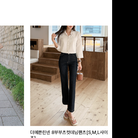
더예쁜린넨 8부부츠컷데님팬츠[S,M,L사이
급속쿨링효과 