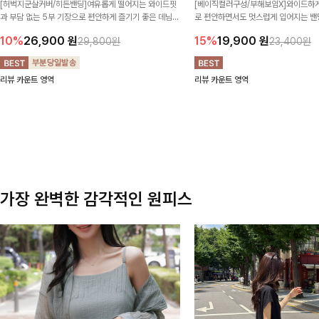
[허벅지군살커버/히든밴딩]여유롭게 떨어지는 와이드핏
[베이직컬러구성/부해보임X]와이드하게
과 부담 없는 5부 기장으로 편안하게 즐기기 좋은 데님
로 편안하면서도 멋스럽게 입어지는 밴딩
팬츠 ✨ 빈티지한 워싱감이 더해져 캐주얼하면서도 트렌
한 포켓 디테일 더해져 데일리룩부터 
10%
26,900
원
15%
19,900
원
29,800원
23,400원
디한 무드로 연출
높게 즐겨지는 아이템!
리뷰 카운트 영역
리뷰 카운트 영역
가장 완벽한 감각적인 원피스