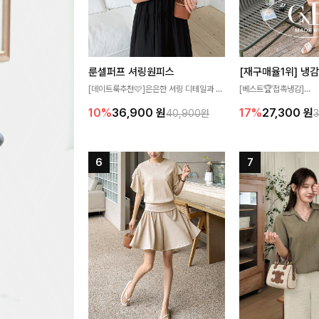
룬셀퍼프 셔링원피스
[데이트룩추천🩷]은은한 셔링 디테일과 퍼
[베스트🏆접촉냉감]
프 소매가 어우러져 사랑스러운 무드를 완
여름에도 무더위 걱정할 
10%
36,900
원
17%
27,300
원
40,900원
성해주는 원피스🤍 허리 스모크 밴딩이 슬
고 가벼운 소재감으로 
림한 실루엣을 연출해주며, 자연스럽게 퍼
즐기실 수 있는 니트랍니
지는 플레어 라인으로 여성스럽고 편안하게
즐기기 좋아요