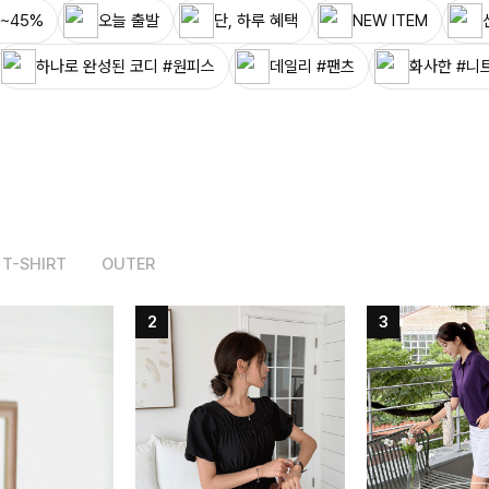
~45%
오늘 출발
단, 하루 혜택
NEW ITEM
하나로 완성된 코디 #원피스
데일리 #팬츠
화사한 #니
T-SHIRT
OUTER