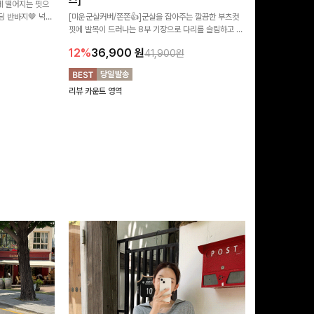
즈]
 떨어지는 핏으
[MADE/후기인
 반바지🤎 넉넉
[미운군살커버/쫀쫀👍]군살을 잡아주는 깔끔한 부츠컷
직하지만 부츠컷으
여행룩까지 활용도
핏에 발목이 드러나는 8부 기장으로 다리를 슬림하고 길
로 하루종일 편안
20%
29,9
어보이게 만들어주며 생지 소재로 멋을 더한 데님팬츠에
12%
36,900
원
41,900원
요~!
리뷰 카운트 영역
리뷰 카운트 영역