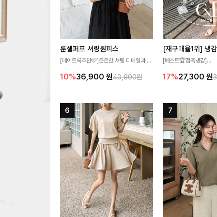
룬셀퍼프 셔링원피스
[데이트룩추천🩷]은은한 셔링 디테일과 퍼
[베스트🏆접촉냉감]
프 소매가 어우러져 사랑스러운 무드를 완
여름에도 무더위 걱정할 
10%
36,900
원
17%
27,300
원
40,900원
성해주는 원피스🤍 허리 스모크 밴딩이 슬
고 가벼운 소재감으로 
림한 실루엣을 연출해주며, 자연스럽게 퍼
즐기실 수 있는 니트랍니
지는 플레어 라인으로 여성스럽고 편안하게
즐기기 좋아요