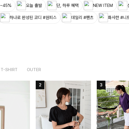
~45%
오늘 출발
단, 하루 혜택
NEW ITEM
하나로 완성된 코디 #원피스
데일리 #팬츠
화사한 #니
T-SHIRT
OUTER