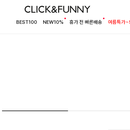
여름의 끝을 완성할
BEST100
NEW10%
휴가 전 빠른배송
여름특가~
감각적인 원피스
셀퍼프 셔링원피스