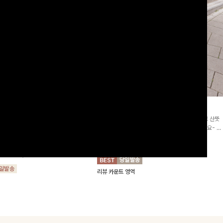
2차리오더]뮨스트링 플라워원피
딘젤퍼프 스트라이프원피스
[청순무드/체형커버]꾸안꾸 무드의 정석🤍 가볍고 산뜻
워 패턴과 랩 디자인으로 여성스러우면
한 착용감으로 여름 내내 손이 자주 가는 원피스예요- 은
를 더해주며 스트링이 내장되어있어 슬
은한 스트라이프 패턴과 여유로운 핏이 만나 편안함은 물
10%
64,900
원
72,100원
할 수 있어요🤍
론, 고급스러운 분위기까지 더해드립니다
00
원
36,800원
리뷰 카운트 영역