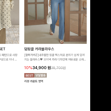
ET
덤링클 카라블라우스
비반드 링클
트 패턴으로 사랑
[팔뚝커버✌]내추럴한 링클 텍스처로 분위기 있게 입어
[구김걱정없는✨/
구성으로 이너 걱
지는 블라우스🖤 브이넥 카라 디자인에 여유로운 소매핏
처가 돋보이는 블
:)
더해져 여리하면서도 시원한 무드로 즐기기 좋아요-
소매 디테일이 
10%
34,900
원
17%
28,9
38,700원
연출해드려요!
리뷰 카운트 영역
리뷰 카운트 영역