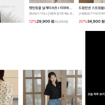
완성해주는 7부 블
헨틴링클 날개티셔츠+치마바지SET
드람린넨 스트링블
 스타일링을 연출하
[텐션감↑/구김↓]가볍게 입기만 해도 코
[시원함🧊/77사이즈까
디가 완성되는 세트 아이템으로, 자연스럽
한 텍스처가 돋보이는 블
12%
29,900
원
20%
34,900
원
33,900원
게 퍼지는 프릴 날개 소매가 우아한 포인트
없는 슬릿 카라 디자인이
를 더해드립니다💕 잔잔한 링클 텍스처 소
원하게 연출해드립니다 
재와 편안한 허리밴딩으로 하루 종일 산뜻
하고 쾌적하게 즐겨보세요!
오늘 하루 보지