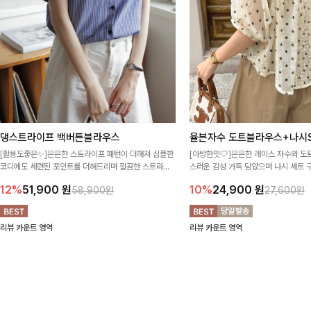
댕스트라이프 백버튼블라우스
율븐자수 도트블라우스+나시S
[활용도좋은✨]은은한 스트라이프 패턴이 더해져 심플한
[아방한핏🤍]은은한 레이스 자수와 도
코디에도 세련된 포인트를 더해드리며 깔끔한 스트라이
스러운 감성 가득 담았으며 나시 세트 
프 디테일로 유행 없이 오래 함께하기 좋은 블라우스예요
정없이 손쉽게 코디 가능한 블라우스에요
12%
51,900
원
10%
24,900
원
58,900원
27,600원
리뷰 카운트 영역
리뷰 카운트 영역