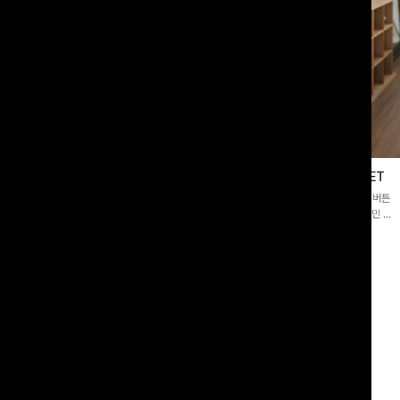
블라우스
제딧레이어드 블라우스+플레어팬츠SET
스퀘어넥]입체감 있는 링클 엠보 텍스
[완성도높은💗]레이어드한 듯 자연스러운 나시와 버튼
라우스- 여유로운 실루엣과 물결 짜임
원피스가 함께 구성된 세트 아이템입니다. 코디 고민 없
더해져 편안하면서도 여성스러운 무드를
이 한 벌만으로도 내추럴하면서 여성스러운 썸머룩 완성!
00
원
12%
43,900
원
34,800원
49,800원
리뷰 카운트 영역