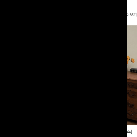
더보기
부츠컷슬랙스[S,M,L사이즈]
쿨링버튼 8부와이드팬츠[FREE,L사이즈]