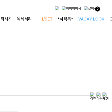
0
특별한 날을 빛내는
티셔츠
액세서리
1+1/SET
*하객룩*
VACAY LOOK
하객룩의 정석
로즐리본 러플블라우스