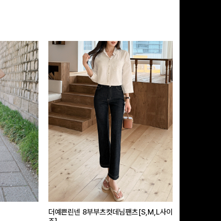
더예쁜린넨 8부부츠컷데님팬츠[S,M,L사이
급속쿨링효과 