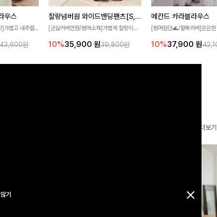
찰랑넘버원 와이드밴딩팬츠[S,M,L사이즈]
메칸드 카라블라우스
라우스
[군살커버만점/썸머소재]가볍게 찰랑이는
[썸머원단🌊/팔뚝커버]은은한
지]가볍고 내추럴
원단과 여유로운 와이드 핏으로 하루 종일
와 여유로운 실루엣이 만나 
라우스로, 답답함
10%
35,900
원
10%
37,900
원
39,800원
42,
43,600원
편안하게 착용하실 수 있는 팬츠입니다 🖤
세련된 무드를 연출해주는 블
 얼굴선을 더욱 시
✨ 허리 전체 밴딩과 스트링 디테일로 안정
리룩부터 출근룩까지 다양하게
🌿
감 있는 착용감을 더해드려요!
은 베이직한 디자인!
더보기
 않기