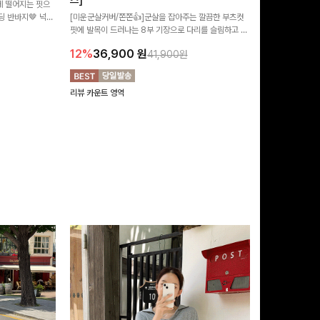
즈]
 떨어지는 핏으
[MADE/후기인
 반바지🤎 넉넉
[미운군살커버/쫀쫀👍]군살을 잡아주는 깔끔한 부츠컷
직하지만 부츠컷으
여행룩까지 활용도
핏에 발목이 드러나는 8부 기장으로 다리를 슬림하고 길
로 하루종일 편안
20%
29,9
어보이게 만들어주며 생지 소재로 멋을 더한 데님팬츠에
12%
36,900
원
41,900원
요~!
리뷰 카운트 영역
리뷰 카운트 영역