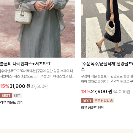
블룬티 나시원피스+셔츠SET
[주문폭주/군살삭제]젤링클프
스
[우아한무드🤍/휴가룩추천]구김이 덜한 링클 소재의 나
시원피스+셔츠 조합으로 코디 걱정없이 여성스럽고 편안
구김이 적은 링클프리 원단으로 항상 
하게 즐길 수 있는 아이템이에요:)
하며 일자로 떨어지는 넉넉한 핏으로 
15%
31,900
원
37,500원
해주는 원피스에요🖤
18%
27,900
원
34,000원
리뷰 카운트 영역
리뷰 카운트 영역