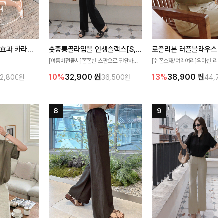
[재구매율1위] 냉감효과 카라니트
숏중롱골라입을 인생슬랙스[S,M,L,XL사이즈]
로즐리본 러플블라우스
[여름버전출시]쫀쫀한 스판으로 편안하게
[쉬폰소재/여리여리]우아한 리
필요가 없어요!얇
착용되어 누구나 입기 좋은 데일리 슬랙스!
연스럽게 흐르는 러플 디테일
10%
32,900
원
13%
38,900
원
32,800원
36,500원
44,
여름에도 시원하게
숏·기본·롱 기장과 와이드·부츠컷 핏까지 취
분위기를 더해주는 블라우스 
다
향에 맞게 선택할 수 있어 더욱 만족스러워
한 소재감과 여유롭게 떨어지
요
얼굴까지 화사해 보이며 세련
좋아요