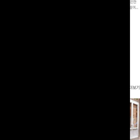
증👍]누구나 갖고 싶어할 슬랙스:)베이
[바스락소재💙/8부기장]사이드 버튼 디테일이 은은한
로 이쁜 핏 연출은 물론,쫀쫀한 스판끼
포인트가 되어주는 와이드 팬츠입니다. 여유롭게 떨어지
하게!
는 실루엣과 가볍게 바스락거리는 소재감으로 시원하고
00
원
14%
42,900
원
37,300원
49,800원
편안하게 즐기기 좋은 아이템-
리뷰 카운트 영역
더보기