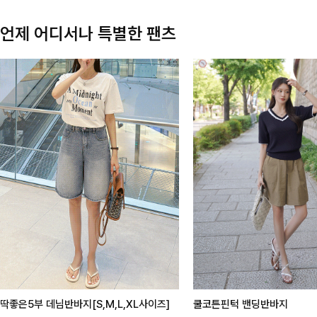
언제 어디서나 특별한 팬츠
딱좋은5부 데님반바지[S,M,L,XL사이즈]
쿨코튼핀턱 밴딩반바지