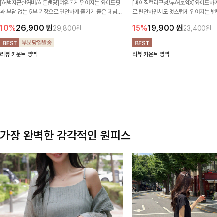
[허벅지군살커버/히든밴딩]여유롭게 떨어지는 와이드핏
[베이직컬러구성/부해보임X]와이드하게
과 부담 없는 5부 기장으로 편안하게 즐기기 좋은 데님
로 편안하면서도 멋스럽게 입어지는 밴딩
팬츠 ✨ 빈티지한 워싱감이 더해져 캐주얼하면서도 트렌
한 포켓 디테일 더해져 데일리룩부터 
10%
26,900
원
15%
19,900
원
29,800원
23,400원
디한 무드로 연출
높게 즐겨지는 아이템!
리뷰 카운트 영역
리뷰 카운트 영역
가장 완벽한 감각적인 원피스