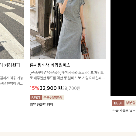
리 카라원피
롬셔링배색 카라원피스
[비율만점/
스
[군살커버💕/주문폭주]배색 카라와 스트라이프 패턴으
깔끔하게 착용 가능
로 캐주얼한 무드를 더한 롱 원피스 🖤 셔링 디테일과 쫀
고급스러운 플라
군살을 완벽히 커버
쫀한 스판 소재로 편안하면서도 여성스럽게 연출돼요
서 세련된 분위기
15%
32,900
원
38,700원
림하게 핏을 조절
12%
32,4
리뷰 카운트 영역
리뷰 카운트 영역