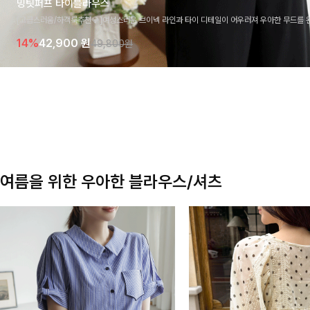
밍팃퍼프 타이블라우스
[고급스러움/하객룩추천💎]여성스러운 브이넥 라인과 타이 디테일이 어우러져 우아한 무드를 
라우스 🤍 여유로운 7부 소매로 편안하게 착용되며 데일리룩부터 출근룩, 하객룩까지 세련된
14%
42,900
원
49,800원
기 좋은 아이템이에요
여름을 위한 우아한 블라우스/셔츠