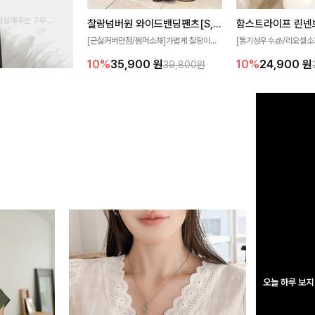
완성해주는 7부 블
찰랑넘버원 와이드밴딩팬츠[S,M,L사이즈]
함스트라이프 린넨
 스타일링을 연출하
[군살커버만점/썸머소재]가볍게 찰랑이는
[통기성우수🧊/리오셀소
원단과 여유로운 와이드 핏으로 하루 종일
트라이프 패턴으로 캐주
10%
35,900
원
10%
24,900
원
39,800원
편안하게 착용하실 수 있는 팬츠입니다 🖤
무드 살려주는 니트 가디건
✨ 허리 전체 밴딩과 스트링 디테일로 안정
에 슬림하게 떨어지는 핏
감 있는 착용감을 더해드려요!
도 여리하고 세련되게 입
오늘 하루 보지