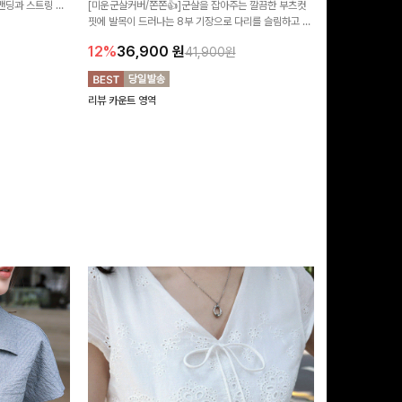
 밴딩과 스트링 디
[미운군살커버/쫀쫀👍]군살을 잡아주는 깔끔한 부츠컷
포인트가 되어주는
유롭게 떨어지는 와
핏에 발목이 드러나는 8부 기장으로 다리를 슬림하고 길
는 실루엣과 가
14%
42,9
니다:)
어보이게 만들어주며 생지 소재로 멋을 더한 데님팬츠에
편안하게 즐기기 
12%
36,900
원
41,900원
요~!
리뷰 카운트 영역
리뷰 카운트 영역