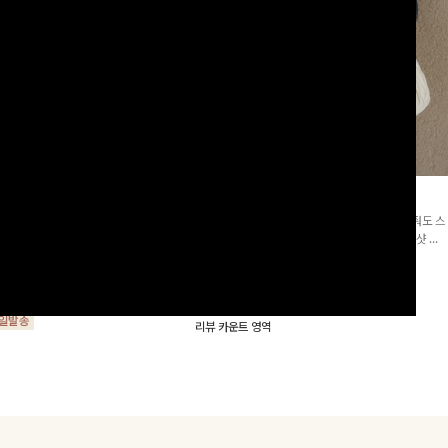
군살삭제]젤링클프리 카라원피
조단스트링 체크원피스
[고객요청재입고/2천장돌파💚]하나만 툭 착용해줘도 스
프리 원단으로 항상 깔끔하게 착용 가능
타일리시해 보이는 휘뚜루 마뚜루 아이템 ~ ! 인생샷 건
지는 넉넉한 핏으로 군살을 완벽히 커버
질 수 있는 세련된 무드의 체크 패턴이 들어간 원피스 : )
15%
29,900
원
35,100원
요🖤
00
원
34,000원
리뷰 카운트 영역