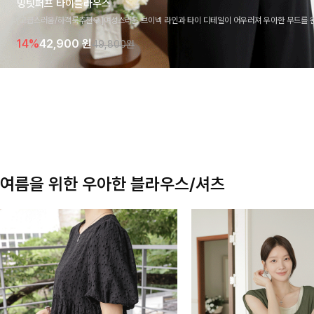
밍팃퍼프 타이블라우스
[고급스러움/하객룩추천💎]여성스러운 브이넥 라인과 타이 디테일이 어우러져 우아한 무드를 
라우스 🤍 여유로운 7부 소매로 편안하게 착용되며 데일리룩부터 출근룩, 하객룩까지 세련된
14%
42,900
원
49,800원
기 좋은 아이템이에요
여름을 위한 우아한 블라우스/셔츠