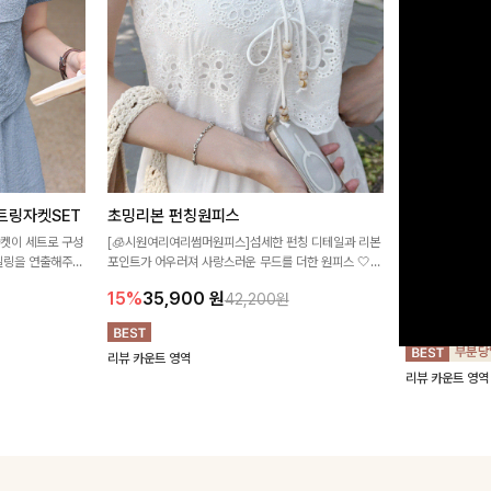
트링자켓SET
초밍리본 펀칭원피스
[주문폭주/
스
자켓이 세트로 구성
[🧊시원여리여리썸머원피스]섬세한 펀칭 디테일과 리본
타일링을 연출해주는
포인트가 어우러져 사랑스러운 무드를 더한 원피스 🤍
구김이 적은 링클
 실용적이며, 스트
여리하게 퍼지는 실루엣으로 로맨틱하고 여성스럽게 연
하며 일자로 떨어
15%
35,900
원
42,200원
어 데일리부터 여
출돼요 ✨
해주는 원피스에
18%
27,9
리뷰 카운트 영역
리뷰 카운트 영역