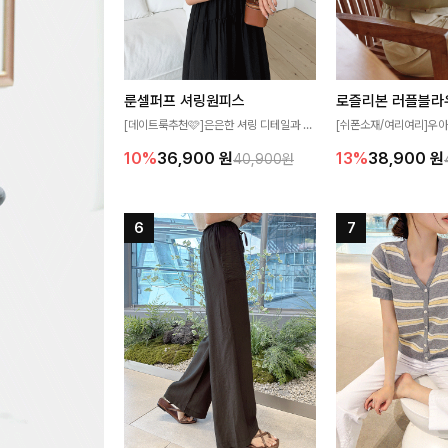
룬셀퍼프 셔링원피스
로즐리본 러플블라
[데이트룩추천🩷]은은한 셔링 디테일과 퍼
[쉬폰소재/여리여리]우아
프 소매가 어우러져 사랑스러운 무드를 완
연스럽게 흐르는 러플 
10%
36,900
원
13%
38,900
원
40,900원
성해주는 원피스🤍 허리 스모크 밴딩이 슬
분위기를 더해주는 블라우
림한 실루엣을 연출해주며, 자연스럽게 퍼
한 소재감과 여유롭게 
지는 플레어 라인으로 여성스럽고 편안하게
얼굴까지 화사해 보이며
즐기기 좋아요
좋아요