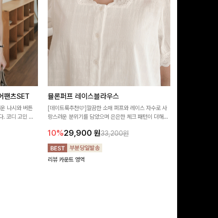
어팬츠SET
뮬론퍼프 레이스블라우스
필딩버튼 카
러운 나시와 버튼
[데이트룩추천🩷]깔끔한 소매 퍼프와 레이스 자수로 사
[SET PICK]
. 코디 고민 없
랑스러운 분위기를 담았으며 은은한 체크 패턴이 더해져
성된 활용도 높은 
러운 썸머룩 완성!
밋밋함 없이 여성스러움 가득 느껴지는 블라우스에요🤍
완성도 있는 스타
10%
29,900
원
10%
49,9
33,200원
기 좋아요 ✨
리뷰 카운트 영역
리뷰 카운트 영역