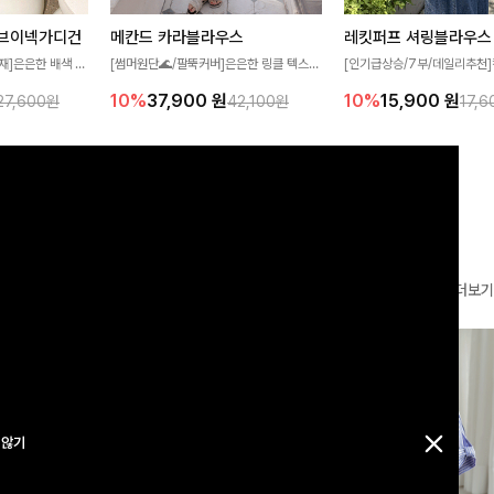
브이넥가디건
메칸드 카라블라우스
레킷퍼프 셔링블라우스
재]은은한 배색 스
[썸머원단🌊/팔뚝커버]은은한 링클 텍스처
[인기급상승/7부/데일리추천]
얼하면서도 산뜻한
와 여유로운 실루엣이 만나 내추럴하면서도
이 더해져 사랑스럽고 풍성한 
10%
37,900
원
10%
15,900
원
27,600원
42,100원
17,
 💛 브이넥 라인
세련된 무드를 연출해주는 블라우스- 데일
성해주는 블라우스 🤍 가볍게
 더해져 단독으로
리룩부터 출근룩까지 다양하게 활용하기 좋
로 체형을 자연스럽게 커버해
어져요-
은 베이직한 디자인!
게 즐기기 좋아요 ✨
더보기
 않기