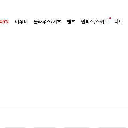
여름의 끝을 완성할
45%
아우터
블라우스/셔츠
팬츠
원피스/스커트
니트
감각적인 원피스
셀퍼프 셔링원피스