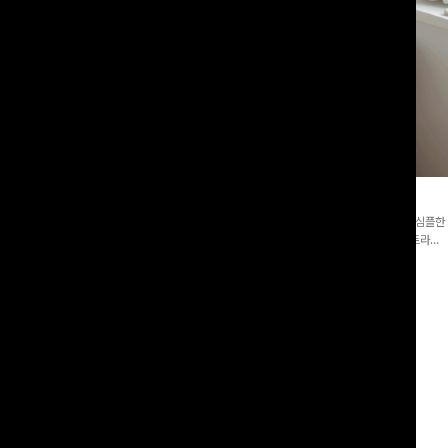
라블라우스+와이드팬츠SET
댕스트라이프 백버튼블라우스
버튼 카라 블라우스와 팬츠, 스트랩까지 구
[활용도좋은✨]은은한 스트라이프 패턴이 더해져 심플한
3종 세트 🤍 코디 걱정 없이 한 번에
코디에도 세련된 포인트를 더해드리며 깔끔한 스트라이
일링을 연출할 수 있어 데일리하게 즐기
프 디테일로 유행 없이 오래 함께하기 좋은 블라우스예요
00
원
12%
51,900
원
55,400원
58,900원
리뷰 카운트 영역