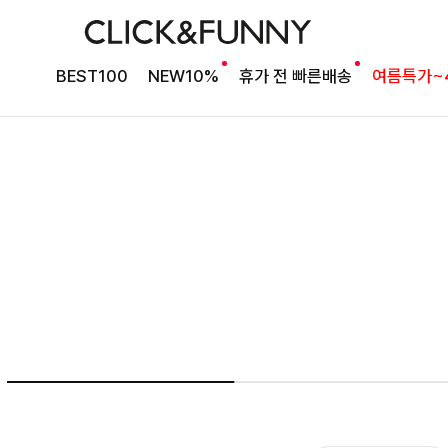
NO1. 썸머베스트
BEST100
NEW10%
휴가 전 빠른배송
여름특가~
두가지 컬러 데일리아이템
룬카일 스트라이프셔츠