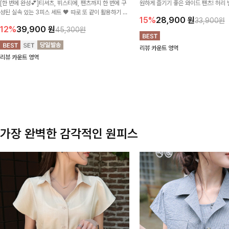
[한 번에 완성💕]티셔츠, 뷔스티에, 팬츠까지 한 번에 구
원하게 즐기기 좋은 와이드 팬츠! 허리
성된 실속 있는 3피스 세트 🖤 따로 또 같이 활용하기 좋
테일로 편안한 착용감을 더했으며, 여
15%
28,900
원
33,900원
아 코디 걱정 없이 데일리하게 즐기기 좋아요 ✨
이드핏이 군살을 자연스럽게 커버해준답
12%
39,900
원
45,300원
리뷰 카운트 영역
리뷰 카운트 영역
가장 완벽한 감각적인 원피스