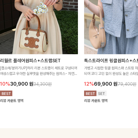
리월르 플레어원피스+스트랩SET
특스트라이프 링클원피스+스
[캡소매/분위기UP]허리 리본 스트랩이 세트로 구성되어
가볍고 시원한 링클 원피스와 스트링 
여성스럽고 우아한 실루엣을 완성해주는 원피스- 자연스
되어 코디 고민 없이 완성도 높은 스
럽게 퍼지는 플레어 라인과 깔끔한 핏이 어우러져 단정하
아이템 🤍 따로 또 같이 활용하기 좋아
10%
30,900
원
12%
69,900
원
34,300원
79,400원
면서도 여리한 무드로 입어져✨
링 디테일로 다양한 핏을 연출할 수 있
행룩까지 멋스럽게 즐기기 좋아요 ✨
리뷰 카운트 영역
리뷰 카운트 영역