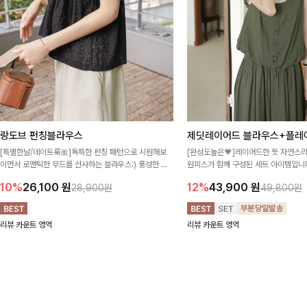
랑도브 펀칭블라우스
제딧레이어드 블라우스+플레
[특별한날/데이트룩🎀]독특한 펀칭 패턴으로 시원해보
[완성도높은💗]레이어드한 듯 자연스
이면서 로맨틱한 무드를 선사하는 블라우스:) 풍성한 퍼
원피스가 함께 구성된 세트 아이템입니다
프 소매와 밑단 셔링으로 스타일을 더했어요
이 한 벌만으로도 내추럴하면서 여성스
10%
26,100
원
12%
43,900
원
28,900원
49,800원
리뷰 카운트 영역
리뷰 카운트 영역