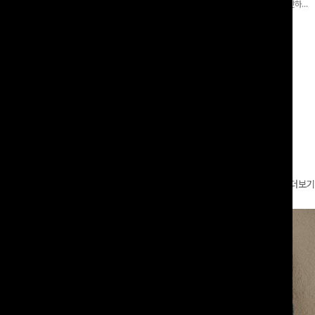
 와이드 팬츠입니다. 여유롭게 떨어지
어 핏 반바지가 함께 구성된 세트 아이템으로, 편안하면
볍게 바스락거리는 소재감으로 시원하고
서도 캐주얼한 꾸안꾸룩을 완성해드립니다 ✨🩵
00
원
18%
29,900
원
49,800원
36,400원
좋은 아이템-
리뷰 카운트 영역
더보기