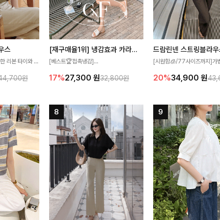
우스
[재구매율1위] 냉감효과 카라니트
드람린넨 스트링블라우
한 리본 타이와 자
[베스트🏆접촉냉감]
[시원함🧊/77사이즈까지]가
디테일이 여성스러운
여름에도 무더위 걱정할 필요가 없어요!얇
한 텍스처가 돋보이는 블라우스
17%
27,300
원
20%
34,900
원
44,700원
32,800원
43
스 🤎 하늘하늘
고 가벼운 소재감으로 여름에도 시원하게
없는 슬릿 카라 디자인이 얼굴
떨어지는 실루엣으로
즐기실 수 있는 니트랍니다
원하게 연출해드립니다 🤍🌿
 세련되게 즐기기