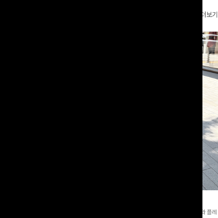
더보기
와이드팬츠[FREE,L사이즈]
테킷미 레터링티셔츠+반바지SET
8부기장]사이드 버튼 디테일이 은은한
[데일리부터 여행룩까지]감각적인 레터링 티셔츠와 플레