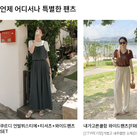
언제 어디서나 특별한 팬츠
쿠르디 언발뷔스티에+티셔츠+와이드팬츠
내가고른쿨함 와이드팬츠[FRE
SET
[2TYPE기장]가볍고 내추럴한 소재감