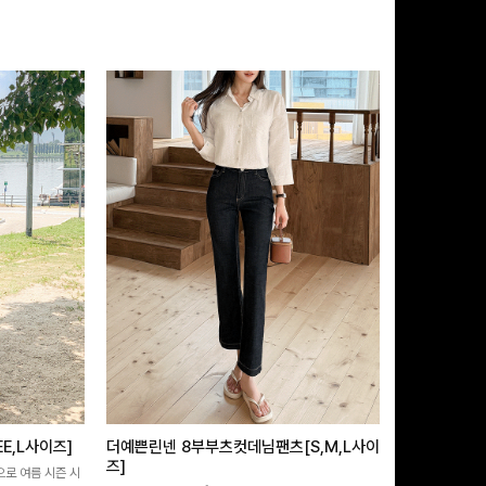
E,L사이즈]
더예쁜린넨 8부부츠컷데님팬츠[S,M,L사이
쿨링버튼 8부
즈]
으로 여름 시즌 시
[바스락소재💙/