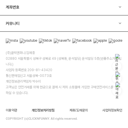
계좌번호
커뮤니티
(주)클릭앤퍼니/김예중
02880 서울특별시 성북구 성북로 49 (성북동, 운석빌딩) 운석빌딩 5층(반품주소가 아닙
니다.)
사업자 등록번호 209-81-43420
통신판매업신고 서울성북-0073호
개인정보관리책임자 박수미
고객님은 안전거래를 위해 현금으로 결제 시 저희 소핑몰에 가입한 구매안전서비스를 이용
하실 수 있습니다.
이용약관
개인정보처리방침
제휴/도매문의
사업자정보확인
COPYRIGHT (c)CLICKNFUNNY. All rights reserved.