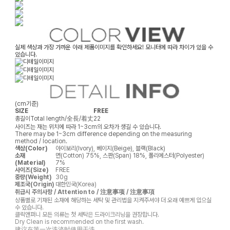
실제 색상과 가장 가까운 아래 제품이미지를 확인하세요! 모니터에 따라 차이가 있을 수
있습니다.
(cm기준)
SIZE
FREE
총길이
Total length/全長/着丈
22
사이즈는 재는 위치에 따라 1~3cm의 오차가 생길 수 있습니다.
There may be 1~3cm difference depending on the measuring
method / location.
색상(Color)
아이보리(Ivory), 베이지(Beige), 블랙(Black)
소재
면(Cotton) 75%, 스판(Span) 18%, 폴리에스터(Polyester)
(Material)
7%
사이즈(Size)
FREE
중량(Weight)
30g
제조국(Origin)
대한민국(Korea)
취급시 주의사항 / Attention to / 注意事项 / 注意事項
상품별로 기재된 소재에 해당하는 세탁 및 관리법을 지켜주셔야 더 오래 예쁘게 입으실
수 있습니다.
클릭앤퍼니 모든 의류는 첫 세탁은 드라이크리닝을 권장합니다.
Dry Clean is recommended on the first wash.
建议在第一次洗涤时使用干洗。