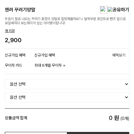
젠러 꾸러기양말
웃음이 절로 나오는 꾸러기 표정의 양말로 힐링해볼까요?♬발목부분 포인트로 팬츠 밑으로
보일때마다 보는재미가 있는 아이템이랍니다!
개 리뷰
2,900
신규가입 혜택
신규가입 혜택
혜택보기
무이자 카드
최대 6개월 무이자
0
원
상품금액 합계
(
0
개)