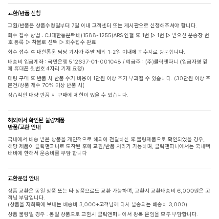
교환/반품 신청
교환/반품은 상품수령일부터 7일 이내 고객센터 또는 게시판으로 신청해주셔야 합니다.
회수 접수 방법 : CJ대한통운택배(1588-1255)ARS 연결 후 1번 ▷ 1번 ▷ 받으신 운송장 번
호 등록 ▷ 착불로 선택 ▷ 회수접수 완료
회수 접수 후 대한통운 담당 기사가 주말 제외 1-2일 이내에 회수지로 방문합니다.
배송비 입금계좌 : 국민은행 512637-01-001048 / 예금주 : (주)클릭앤퍼니 (입금자명 옆
에 휴대폰 뒷번호 4자리 기재 요청)
대량 구매 후 반품 시 반품 수거 비용이 1만원 이상 추가 부과될 수 있습니다. (30만원 이상 주
문건/상품 개수 70% 이상 반품 시)
상습적인 대량 반품 시 구매에 제한이 있을 수 있습니다.
해외에서 확인된 불량제품
반품/교환 안내
국내에서 배송 받은 상품을 개인적으로 해외에 전달하신 후 불량제품으로 확인되었을 경우,
해당 제품이 클릭앤퍼니로 도착된 후에 교환/반품 처리가 가능하며, 클릭앤퍼니에서는 국내택
배비에 한해서 운송비를 부담 합니다
교환운임 안내
상품 교환은 동일 상품 또는 타 상품으로도 교환 가능하며, 교환시 교환배송비 6,000원은 고
객님 부담입니다.
(상품을 저희쪽에 보내는 배송비 3,000+고객님께 다시 발송되는 배송비 3,000)
상품 불량일 경우 : 동일 상품으로 교환시 클릭앤퍼니에서 왕복 운임을 모두 부담합니다.