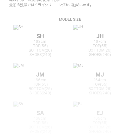
最初の洗浄ではドライクリーニングをお勧めします。
MODEL
SIZE
SH
JH
163cm
167cm
TOP(55)
TOP(55)
BOTTOM(26)
BOTTOM(26)
SHOES(240)
SHOES(240)
JM
MJ
166cm
164cm
TOP(55)
TOP(55)
BOTTOM(25)
BOTTOM(26)
SHOES(240)
SHOES(240)
SA
EJ
168cm
165cm
TOP(55)
TOP(55)
BOTTOM(26)
BOTTOM(26)
SHOES(240)
SHOES(240)