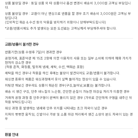
상품 불량일 경우 : 동일 상품 외 타 상품이나 옵션 변경시 배송비 3,000원 고객님 부담입니
다.
상품 불량일 경우 : 교환이 아닌 변심으로 반품을 할 경우 초기 배송비 3,000원은 고객님 부
담입니다.
(인위적인 훼손 & 수선 등의 악용을 방지하기 위함이니 양해부탁드립니다)
*교환/반품시에도 추가 발생되는 모든 도선료는 고객님께서 부담해주셔야 합니다.
교환/반품이 불가한 경우
반품기한(상품 수령후 7일)이 경과한 경우
공정거래, 표준약관 제 15조 2항에 의한 이용자의 사용 또는 일부 소비에 의하여 재화 가치가
현저히 감소한 경우
(착용 흔적, 화장품, 탈취제 냄새, 세탁, 수선, 택훼손 포함)
세탁을 하신 경우나 착용을 하신 후에는 불량이 발견되어도 교환/반품이 불가합니다.
워싱면 종류의 제품은 워싱과정에서 옷이 살짝 돌아가는 현상이 있을 수 있습니다.
피팅만 해보신 경우라도 상품이 훼손된 경우(구김,늘어남,보풀)는 불가합니다.
배송 시 생긴 구김, 단추 바느질의 느슨함, 간단한 손질이 가능한 마감실 처리가 미흡한 경우
거래처 공정 과정 중 단추구멍이 완벽히 뚫리지 않은 경우 (가위로 간단하게 구멍을 내주신 뒤
착용 부탁드립니다)
워싱 과정 중 발생하는 냄새와 단추 위치를 나타내는 초크 자국이 남은 경우
지퍼의 뻣뻣한 움직임, 신발이나 가방 및 소품 마감 처리에서 생긴 소량의 본드 자국이 있는 경
우
환불 안내