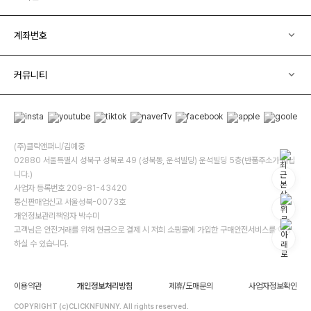
계좌번호
커뮤니티
(주)클릭앤퍼니/김예중
02880 서울특별시 성북구 성북로 49 (성북동, 운석빌딩) 운석빌딩 5층(반품주소가 아닙
니다.)
사업자 등록번호 209-81-43420
통신판매업신고 서울성북-0073호
개인정보관리책임자 박수미
고객님은 안전거래를 위해 현금으로 결제 시 저희 소핑몰에 가입한 구매안전서비스를 이용
하실 수 있습니다.
이용약관
개인정보처리방침
제휴/도매문의
사업자정보확인
COPYRIGHT (c)CLICKNFUNNY. All rights reserved.