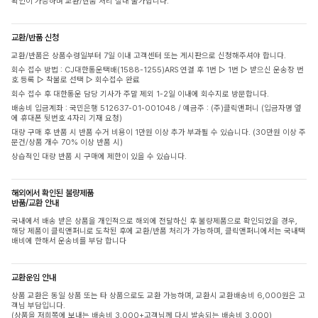
확인이 가능하며 교환/반품 처리 절대 불가합니다.
교환/반품 신청
교환/반품은 상품수령일부터 7일 이내 고객센터 또는 게시판으로 신청해주셔야 합니다.
회수 접수 방법 : CJ대한통운택배(1588-1255)ARS 연결 후 1번 ▷ 1번 ▷ 받으신 운송장 번
호 등록 ▷ 착불로 선택 ▷ 회수접수 완료
회수 접수 후 대한통운 담당 기사가 주말 제외 1-2일 이내에 회수지로 방문합니다.
배송비 입금계좌 : 국민은행 512637-01-001048 / 예금주 : (주)클릭앤퍼니 (입금자명 옆
에 휴대폰 뒷번호 4자리 기재 요청)
대량 구매 후 반품 시 반품 수거 비용이 1만원 이상 추가 부과될 수 있습니다. (30만원 이상 주
문건/상품 개수 70% 이상 반품 시)
상습적인 대량 반품 시 구매에 제한이 있을 수 있습니다.
해외에서 확인된 불량제품
반품/교환 안내
국내에서 배송 받은 상품을 개인적으로 해외에 전달하신 후 불량제품으로 확인되었을 경우,
해당 제품이 클릭앤퍼니로 도착된 후에 교환/반품 처리가 가능하며, 클릭앤퍼니에서는 국내택
배비에 한해서 운송비를 부담 합니다
교환운임 안내
상품 교환은 동일 상품 또는 타 상품으로도 교환 가능하며, 교환시 교환배송비 6,000원은 고
객님 부담입니다.
(상품을 저희쪽에 보내는 배송비 3,000+고객님께 다시 발송되는 배송비 3,000)