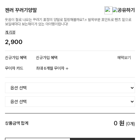
젠러 꾸러기양말
웃음이 절로 나오는 꾸러기 표정의 양말로 힐링해볼까요?♬발목부분 포인트로 팬츠 밑으로
보일때마다 보는재미가 있는 아이템이랍니다!
개 리뷰
2,900
신규가입 혜택
신규가입 혜택
혜택보기
무이자 카드
최대 6개월 무이자
0
원
상품금액 합계
(
0
개)