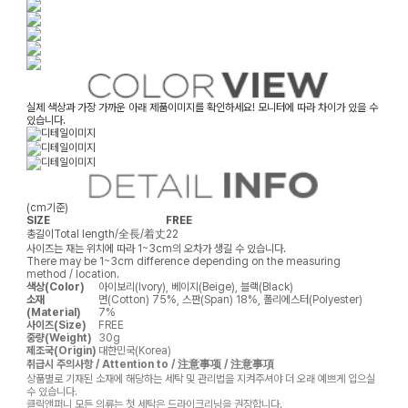
실제 색상과 가장 가까운 아래 제품이미지를 확인하세요! 모니터에 따라 차이가 있을 수
있습니다.
(cm기준)
SIZE
FREE
총길이
Total length/全長/着丈
22
사이즈는 재는 위치에 따라 1~3cm의 오차가 생길 수 있습니다.
There may be 1~3cm difference depending on the measuring
method / location.
색상(Color)
아이보리(Ivory), 베이지(Beige), 블랙(Black)
소재
면(Cotton) 75%, 스판(Span) 18%, 폴리에스터(Polyester)
(Material)
7%
사이즈(Size)
FREE
중량(Weight)
30g
제조국(Origin)
대한민국(Korea)
취급시 주의사항 / Attention to / 注意事项 / 注意事項
상품별로 기재된 소재에 해당하는 세탁 및 관리법을 지켜주셔야 더 오래 예쁘게 입으실
수 있습니다.
클릭앤퍼니 모든 의류는 첫 세탁은 드라이크리닝을 권장합니다.