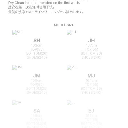
Dry Clean is recommended on the first wash.
建议在第一次洗涤时使用干洗。
最初の洗浄ではドライクリーニングをお勧めします。
MODEL
SIZE
SH
JH
163cm
167cm
TOP(55)
TOP(55)
BOTTOM(26)
BOTTOM(26)
SHOES(240)
SHOES(240)
JM
MJ
166cm
164cm
TOP(55)
TOP(55)
BOTTOM(25)
BOTTOM(26)
SHOES(240)
SHOES(240)
SA
EJ
168cm
165cm
TOP(55)
TOP(55)
BOTTOM(26)
BOTTOM(26)
SHOES(240)
SHOES(240)