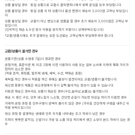
상품 불량일 경우 : 동일 상품으로 교환시 클릭앤퍼니에서 왕복 운임을 모두 부담합니다.
상품 불량일 경우 : 동일 상품 외 타 상품이나 옵션 변경시 배송비 3,000원 고객님 부담입니
다.
상품 불량일 경우 : 교환이 아닌 변심으로 반품을 할 경우 초기 배송비 3,000원은 고객님 부
담입니다.
(인위적인 훼손 & 수선 등의 악용을 방지하기 위함이니 양해부탁드립니다)
*교환/반품시에도 추가 발생되는 모든 도선료는 고객님께서 부담해주셔야 합니다.
교환/반품이 불가한 경우
반품기한(상품 수령후 7일)이 경과한 경우
공정거래, 표준약관 제 15조 2항에 의한 이용자의 사용 또는 일부 소비에 의하여 재화 가치가
현저히 감소한 경우
(착용 흔적, 화장품, 탈취제 냄새, 세탁, 수선, 택훼손 포함)
세탁을 하신 경우나 착용을 하신 후에는 불량이 발견되어도 교환/반품이 불가합니다.
워싱면 종류의 제품은 워싱과정에서 옷이 살짝 돌아가는 현상이 있을 수 있습니다.
피팅만 해보신 경우라도 상품이 훼손된 경우(구김,늘어남,보풀)는 불가합니다.
배송 시 생긴 구김, 단추 바느질의 느슨함, 간단한 손질이 가능한 마감실 처리가 미흡한 경우
거래처 공정 과정 중 단추구멍이 완벽히 뚫리지 않은 경우 (가위로 간단하게 구멍을 내주신 뒤
착용 부탁드립니다)
워싱 과정 중 발생하는 냄새와 단추 위치를 나타내는 초크 자국이 남은 경우
지퍼의 뻣뻣한 움직임, 신발이나 가방 및 소품 마감 처리에서 생긴 소량의 본드 자국이 있는 경
우