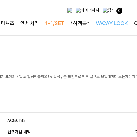
0
티셔츠
액세서리
1+1/SET
*하객룩*
VACAY LOOK
러기 표정의 양말로 힐링해볼까요?♬발목부분 포인트로 팬츠 밑으로 보일때마다 보는재미가 
AC80183
신규가입 혜택