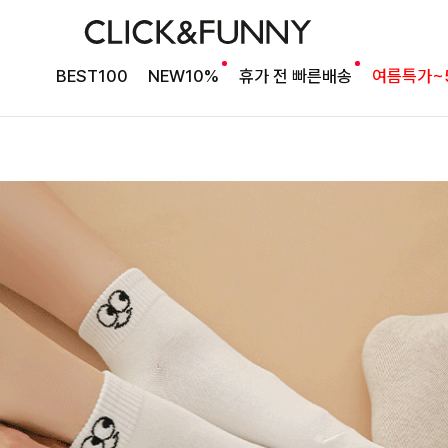
BEST100
NEW10%
휴가 전 빠른배송
여름특가~