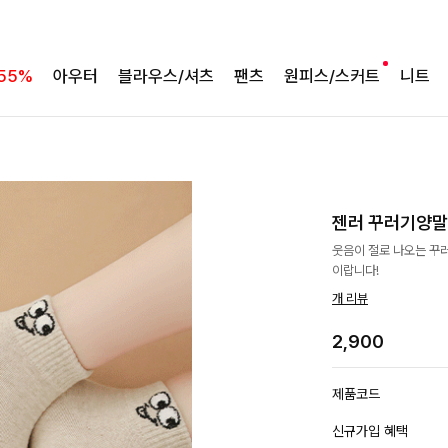
55%
아우터
블라우스/셔츠
팬츠
원피스/스커트
니트
젠러 꾸러기양말
웃음이 절로 나오는 꾸
이랍니다!
개 리뷰
2,900
제품코드
신규가입 혜택