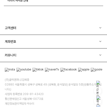
이미지 저작권 안내
고객센터
계좌번호
커뮤니티
(주)클릭앤퍼니/김예중
02880 서울특별시 성북구 성북로 49 (성북동, 운석빌딩) 운석빌딩 5층(반품주소가 아닙
니다.)
사업자 등록번호 209-81-43420
통신판매업신고 서울성북-0073호
개인정보관리책임자 박수미