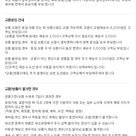
해당 제품이 클릭앤퍼니로 도착된 후에 교환/반품 처리가 가능하며, 클릭앤퍼니에서는 국내택
배비에 한해서 운송비를 부담 합니다
교환운임 안내
상품 교환은 동일 상품 또는 타 상품으로도 교환 가능하며, 교환시 교환배송비 6,000원은 고
객님 부담입니다.
(상품을 저희쪽에 보내는 배송비 3,000+고객님께 다시 발송되는 배송비 3,000)
상품 불량일 경우 : 동일 상품으로 교환시 클릭앤퍼니에서 왕복 운임을 모두 부담합니다.
상품 불량일 경우 : 동일 상품 외 타 상품이나 옵션 변경시 배송비 3,000원 고객님 부담입니
다.
상품 불량일 경우 : 교환이 아닌 변심으로 반품을 할 경우 초기 배송비 3,000원은 고객님 부
담입니다.
(인위적인 훼손 & 수선 등의 악용을 방지하기 위함이니 양해부탁드립니다)
*교환/반품시에도 추가 발생되는 모든 도선료는 고객님께서 부담해주셔야 합니다.
교환/반품이 불가한 경우
반품기한(상품 수령후 7일)이 경과한 경우
공정거래, 표준약관 제 15조 2항에 의한 이용자의 사용 또는 일부 소비에 의하여 재화 가치가
현저히 감소한 경우
(착용 흔적, 화장품, 탈취제 냄새, 세탁, 수선, 택훼손 포함)
세탁을 하신 경우나 착용을 하신 후에는 불량이 발견되어도 교환/반품이 불가합니다.
워싱면 종류의 제품은 워싱과정에서 옷이 살짝 돌아가는 현상이 있을 수 있습니다.
피팅만 해보신 경우라도 상품이 훼손된 경우(구김,늘어남,보풀)는 불가합니다.
배송 시 생긴 구김, 단추 바느질의 느슨함, 간단한 손질이 가능한 마감실 처리가 미흡한 경우