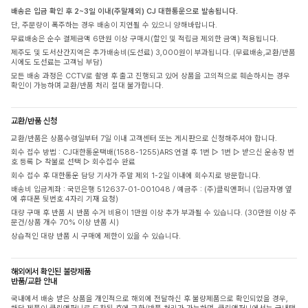
배송은 입금 확인 후 2~3일 이내(주말제외) CJ 대한통운으로 발송됩니다.
단, 주문량이 폭주하는 경우 배송이 지연될 수 있으니 양해바랍니다.
무료배송은 순수 결제금액 6만원 이상 구매시(할인 및 적립금 제외한 금액) 적용됩니다.
제주도 및 도서산간지역은 추가배송비(도선료) 3,000원이 부과됩니다. (무료배송,교환/반품
시에도 도선료는 고객님 부담)
모든 배송 과정은 CCTV로 촬영 후 출고 진행되고 있어 상품을 고의적으로 훼손하시는 경우
확인이 가능하며 교환/반품 처리 절대 불가합니다.
교환/반품 신청
교환/반품은 상품수령일부터 7일 이내 고객센터 또는 게시판으로 신청해주셔야 합니다.
회수 접수 방법 : CJ대한통운택배(1588-1255)ARS 연결 후 1번 ▷ 1번 ▷ 받으신 운송장 번
호 등록 ▷ 착불로 선택 ▷ 회수접수 완료
회수 접수 후 대한통운 담당 기사가 주말 제외 1-2일 이내에 회수지로 방문합니다.
배송비 입금계좌 : 국민은행 512637-01-001048 / 예금주 : (주)클릭앤퍼니 (입금자명 옆
에 휴대폰 뒷번호 4자리 기재 요청)
대량 구매 후 반품 시 반품 수거 비용이 1만원 이상 추가 부과될 수 있습니다. (30만원 이상 주
문건/상품 개수 70% 이상 반품 시)
상습적인 대량 반품 시 구매에 제한이 있을 수 있습니다.
해외에서 확인된 불량제품
반품/교환 안내
국내에서 배송 받은 상품을 개인적으로 해외에 전달하신 후 불량제품으로 확인되었을 경우,