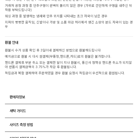
거래처 공정 과정 중 단추구멍이 완벽히 뚫리지 않은 경우 (가위로 간단하게 구멍을 내주신 뒤
착용 부탁드립니다)
워싱 과정 중 발생하는 냄새와 단추 위치를 나타내는 초크 자국이 남은 경우
지퍼의 뻣뻣한 움직임, 신발이나 가방 및 소품 마감 처리에서 생긴 소량의 본드 자국이 있는 경
우
환불 안내
환불시 수거 상품 확인 후 3일이내 결제하신 방법으로 환불해드립니다
예치금으로 환불 시 다시 원결제(무통장,핸드폰,카드)로의 환불은 불가합니다.
핸드폰 결제후 부분 취소 또는 결제한 달이 지나 환불시, 통신사 정책상 핸드폰 취소가 되지않
아 반품시 결제금액의 3.75%가 차감 후 환불됩니다.
적립금과 복합 결제하여 주문하였을 경우 환불 요청시 적립금이 우선적으로 환원됩니다.
판매자정보
세탁 가이드
사이즈 측정 방법