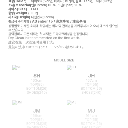
색상(Color)
아이보리(Ivory), 베이지(Beige), 블랙(Black), 그레이(Gray)
소재(Material)
면(Cotton) 80%, 스판(Span) 20%
사이즈(Size)
FREE
중량(Weight)
30g
제조국(Origin)
대한민국(Korea)
취급시 주의사항 / Attention to / 注意事项 / 注意事項
상품별로 기재된 소재에 해당하는 세탁 및 관리법을 지켜주셔야 더 오래 예쁘게 입으실
수 있습니다.
클릭앤퍼니 모든 의류는 첫 세탁은 드라이크리닝을 권장합니다.
Dry Clean is recommended on the first wash.
建议在第一次洗涤时使用干洗。
最初の洗浄ではドライクリーニングをお勧めします。
MODEL
SIZE
SH
JH
163cm
167cm
TOP(55)
TOP(55)
BOTTOM(26)
BOTTOM(26)
SHOES(240)
SHOES(240)
JM
MJ
166cm
164cm
TOP(55)
TOP(55)
BOTTOM(25)
BOTTOM(26)
SHOES(240)
SHOES(240)