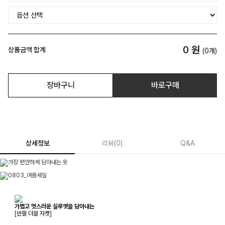
0
원
상품금액 합계
(
0
개)
장바구니
바로구매
상세정보
리뷰
(
0
)
Q&A
가볍고 멋스러운 실루엣을 담아내는
[반팔 더블 자켓]