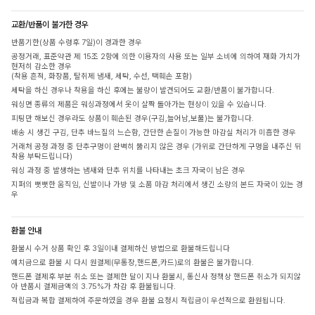
교환/반품이 불가한 경우
반품기한(상품 수령후 7일)이 경과한 경우
공정거래, 표준약관 제 15조 2항에 의한 이용자의 사용 또는 일부 소비에 의하여 재화 가치가
현저히 감소한 경우
(착용 흔적, 화장품, 탈취제 냄새, 세탁, 수선, 택훼손 포함)
세탁을 하신 경우나 착용을 하신 후에는 불량이 발견되어도 교환/반품이 불가합니다.
워싱면 종류의 제품은 워싱과정에서 옷이 살짝 돌아가는 현상이 있을 수 있습니다.
피팅만 해보신 경우라도 상품이 훼손된 경우(구김,늘어남,보풀)는 불가합니다.
배송 시 생긴 구김, 단추 바느질의 느슨함, 간단한 손질이 가능한 마감실 처리가 미흡한 경우
거래처 공정 과정 중 단추구멍이 완벽히 뚫리지 않은 경우 (가위로 간단하게 구멍을 내주신 뒤
착용 부탁드립니다)
워싱 과정 중 발생하는 냄새와 단추 위치를 나타내는 초크 자국이 남은 경우
지퍼의 뻣뻣한 움직임, 신발이나 가방 및 소품 마감 처리에서 생긴 소량의 본드 자국이 있는 경
우
환불 안내
환불시 수거 상품 확인 후 3일이내 결제하신 방법으로 환불해드립니다
예치금으로 환불 시 다시 원결제(무통장,핸드폰,카드)로의 환불은 불가합니다.
핸드폰 결제후 부분 취소 또는 결제한 달이 지나 환불시, 통신사 정책상 핸드폰 취소가 되지않
아 반품시 결제금액의 3.75%가 차감 후 환불됩니다.
적립금과 복합 결제하여 주문하였을 경우 환불 요청시 적립금이 우선적으로 환원됩니다.