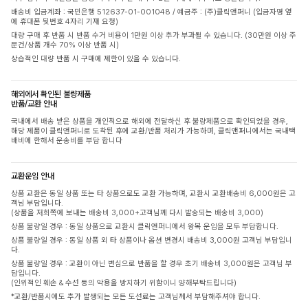
배송비 입금계좌 : 국민은행 512637-01-001048 / 예금주 : (주)클릭앤퍼니 (입금자명 옆
에 휴대폰 뒷번호 4자리 기재 요청)
대량 구매 후 반품 시 반품 수거 비용이 1만원 이상 추가 부과될 수 있습니다. (30만원 이상 주
문건/상품 개수 70% 이상 반품 시)
상습적인 대량 반품 시 구매에 제한이 있을 수 있습니다.
해외에서 확인된 불량제품
반품/교환 안내
국내에서 배송 받은 상품을 개인적으로 해외에 전달하신 후 불량제품으로 확인되었을 경우,
해당 제품이 클릭앤퍼니로 도착된 후에 교환/반품 처리가 가능하며, 클릭앤퍼니에서는 국내택
배비에 한해서 운송비를 부담 합니다
교환운임 안내
상품 교환은 동일 상품 또는 타 상품으로도 교환 가능하며, 교환시 교환배송비 6,000원은 고
객님 부담입니다.
(상품을 저희쪽에 보내는 배송비 3,000+고객님께 다시 발송되는 배송비 3,000)
상품 불량일 경우 : 동일 상품으로 교환시 클릭앤퍼니에서 왕복 운임을 모두 부담합니다.
상품 불량일 경우 : 동일 상품 외 타 상품이나 옵션 변경시 배송비 3,000원 고객님 부담입니
다.
상품 불량일 경우 : 교환이 아닌 변심으로 반품을 할 경우 초기 배송비 3,000원은 고객님 부
담입니다.
(인위적인 훼손 & 수선 등의 악용을 방지하기 위함이니 양해부탁드립니다)
*교환/반품시에도 추가 발생되는 모든 도선료는 고객님께서 부담해주셔야 합니다.