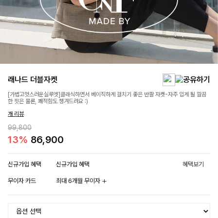
래나드 더블자켓
[가볍고멋스러운실루엣]클래식하면서 베이직하게 걸치기 좋은 반팔 자켓-자주 입게 될 깔끔
한 핏은 물론, 쾌적함도 챙겨드려요 :)
개 리뷰
99,800
13%
86,900
신규가입 혜택
신규가입 혜택
혜택보기
무이자 카드
최대 6개월 무이자