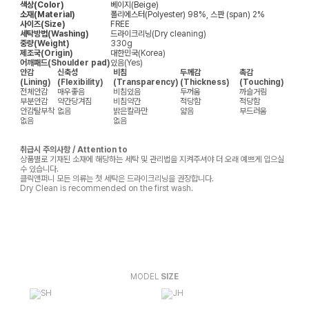
색상(Color)
베이지(Beige)
소재(Material)
폴리에스터(Polyester) 98%, 스판 (span) 2%
사이즈(Size)
FREE
세탁방법(Washing)
드라이크리닝(Dry cleaning)
중량(Weight)
330g
제조국(Origin)
대한민국(Korea)
어깨패드(Shoulder pad)
있음(Yes)
안감
신축성
비침
두께감
촉감
(Lining)
(Flexibility)
(Transparency)
(Thickness)
(Touching)
전체안감
매우좋음
비침있음
두꺼움
까슬거림
부분안감
약간당겨짐
비침약간
적당함
적당함
안감탈부착
없음
밝은칼라만
얇음
부드러움
없음
없음
취급시 주의사항 / Attention to
상품별로 기재된 소재에 해당하는 세탁 및 관리법을 지켜주셔야 더 오래 예쁘게 입으실
수 있습니다.
클릭앤퍼니 모든 의류는 첫 세탁은 드라이크리닝을 권장합니다.
Dry Clean is recommended on the first wash.
MODEL
SIZE