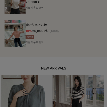
26,900
원
리뷰 카운트 영역
셀드펜던트 7부니트
10%
25,800
원
28,600원
리뷰 카운트 영역
NEW ARRIVALS