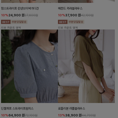
함스트라이프 린넨브이넥가디건
메칸드 카라블라우스
10%
24,900
원
10%
37,900
원
27,600원
42,100원
리뷰 카운트 영역
리뷰 카운트 영역
딘젤퍼프 스트라이프원피스
로즐리본 러플블라우스
10%
64,900
원
13%
38,900
원
72,100원
44,700원