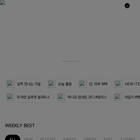
0
03
33
일찍 만나는 가을
오늘 출발
단, 하루 혜택
NEW IT
우아한 실루엣 블라우스
하나로 완성된 코디 #원피스
데일리 #
WEEKLY BEST
NEW
BLOUSE
PANTS
DRESS
KNIT
T-SHIRT
ALL