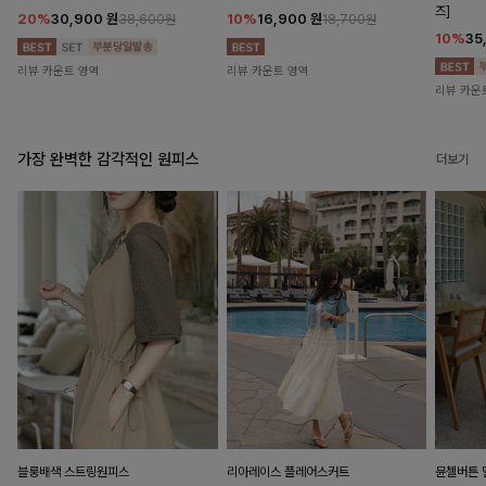
즈]
20%
30,900
원
10%
16,900
원
38,600원
18,700원
10%
35
리뷰 카운트 영역
리뷰 카운트 영역
리뷰 카운
가장 완벽한 감각적인 원피스
더보기
블룽배색 스트링원피스
리아레이스 플레어스커트
뮨첼버튼 