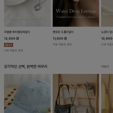
피엘룬 써지컬링목걸이
벤뮤트 드롭귀걸이
노잉티 링
12,900
원
11,900
원
13,90
리뷰 카운트 영역
리뷰 카운
리뷰 카운트 영역
감각적인 선택, 완벽한 마무리
더보기