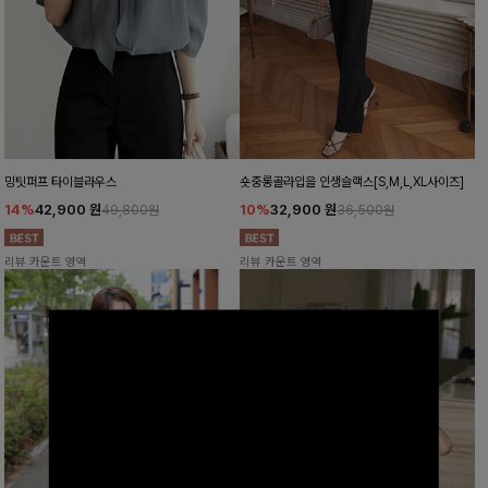
밍팃퍼프 타이블라우스
숏중롱골라입을 인생슬랙스[S,M,L,XL사이즈]
14%
42,900
원
10%
32,900
원
49,800원
36,500원
리뷰 카운트 영역
리뷰 카운트 영역