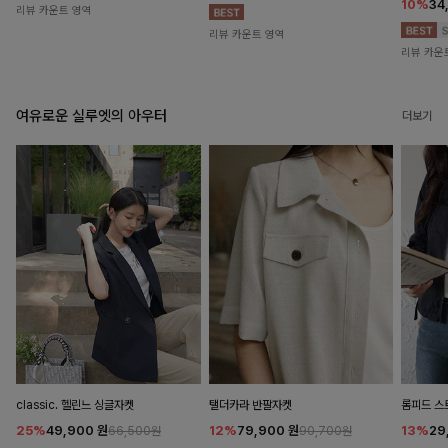
10%
34
리뷰 카운트 영역
리뷰 카운트 영역
리뷰 카운
여유로운 실루엣의 아우터
더보기
classic. 헬린느 싱글자켓
탤더카라 반팔자켓
롬피드 
25%
49,900
원
12%
79,900
원
13%
29
66,500원
90,700원