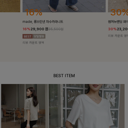
30%
25
썸머뉴밴딩 와이드슬랙스[S,M,L사이즈]
밴스트라이프 
30%
23,200
원
25%
35,10
33,100원
리뷰 카운트 영역
리뷰 카운트 영
BEST ITEM