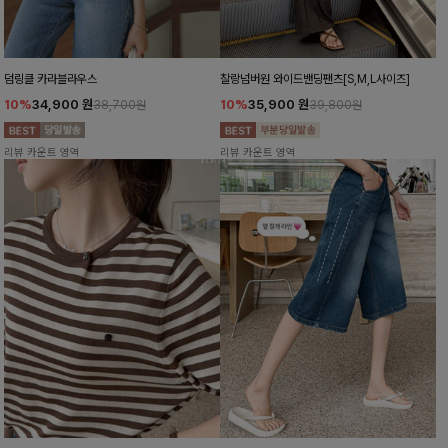
덤링클 카라블라우스
찰랑넘버원 와이드밴딩팬츠[S,M,L사이즈]
10%
34,900
원
10%
35,900
원
38,700원
39,800원
리뷰 카운트 영역
리뷰 카운트 영역