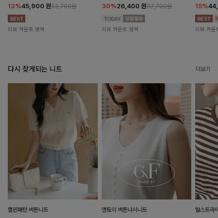
13%
45,900
원
30%
26,400
원
15%
44
52,700원
37,700원
리뷰 카운트 영역
리뷰 카운트 영역
리뷰 카운
다시 찾게되는 니트
더보기
캘핀패턴 버튼니트
앤토이 버튼나시니트
월스트라