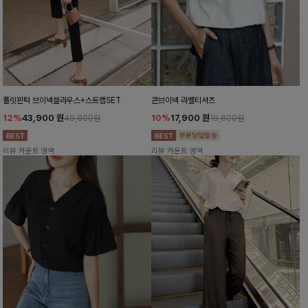
폴릿핀턱 브이넥블라우스+스트랩SET
콘브이넥 라벨티셔츠
12%
43,900
원
10%
17,900
원
49,800원
19,800원
리뷰 카운트 영역
리뷰 카운트 영역