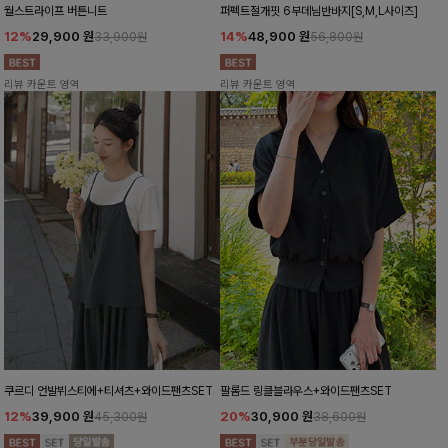
월스트라이프 버튼니트
퍼펙트절개핏 6부데님반바지[S,M,L사이즈]
12%
29,900
원
14%
48,900
원
33,900원
56,800원
리뷰 카운트 영역
리뷰 카운트 영역
쿠르디 언발뷔스티에+티셔츠+와이드팬츠SET
팔롬드 링클블라우스+와이드팬츠SET
12%
39,900
원
20%
30,900
원
45,300원
38,600원