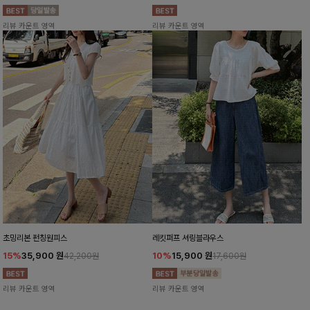
리뷰 카운트 영역
리뷰 카운트 영역
초밍리본 펀칭원피스
레킷퍼프 셔링블라우스
15%
35,900
원
10%
15,900
원
42,200원
17,600원
리뷰 카운트 영역
리뷰 카운트 영역