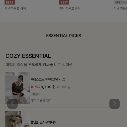
리뷰 카운트 영역
리뷰 카운트 영역
리뷰 카운
ESSENTIAL PICKS
COZY ESSENTIAL
매일의 일상을 부드럽게 감싸줄 니트 컬렉션
콤비스코스 펜던트카라니트
10%
29,700
원
32,900원
리뷰 카운트 영역
폴딘울 골지유넥니트