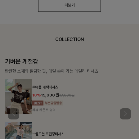
더보기
COLLECTION
가장 쉬운 코디
특별한 날부터 일상까지 함께하는 룩
[주문폭주/군살삭제]젤링클프리 카라원피스
18%
27,900
원
34,000원
리뷰 카운트 영역
민오브 데님셔츠+스커트+벨트SET
15%
47,900
원
56,300원