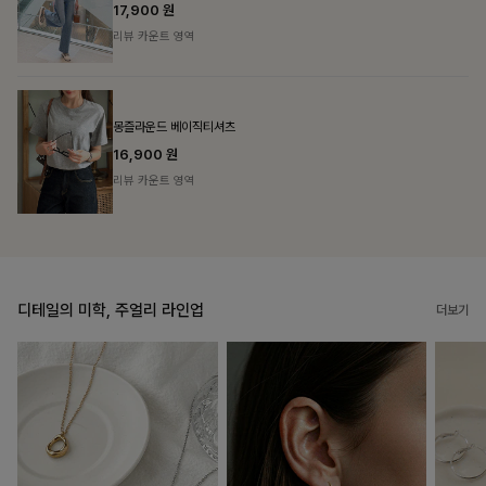
리뷰 카운트 영역
필첸체크 스트링블라우스+플레어스커트SET
14%
42,900
원
49,800원
리뷰 카운트 영역
디테일의 미학, 주얼리 라인업
더보기