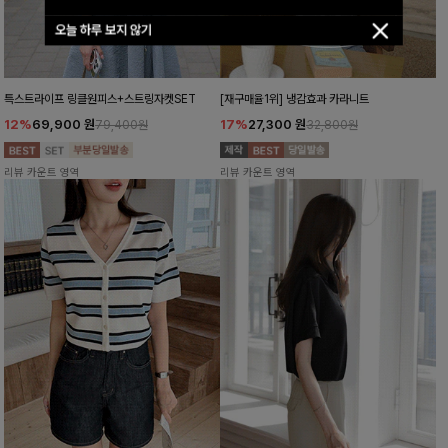
오늘 하루 보지 않기
특스트라이프 링클원피스+스트링자켓SET
[재구매율1위] 냉감효과 카라니트
12%
69,900
원
17%
27,300
원
79,400원
32,800원
리뷰 카운트 영역
리뷰 카운트 영역