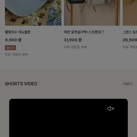
풀렘자수 데님볼캡
에런 포켓숄더백+스트랩SET
그렌스 토
9,900
원
31,900
원
26,90
리뷰 카운트 영역
리뷰 카운
리뷰 카운트 영역
SHORTS VIDEO
더보기