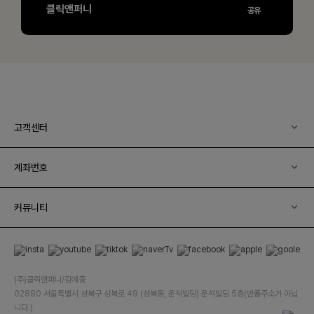
고객센터
계좌번호
커뮤니티
(주)클릭앤퍼니/김예중
02880 서울특별시 성북구 성북로 49 (성북동, 운석빌딩) 운석빌딩 5층(반품주소가 아닙
니다.)