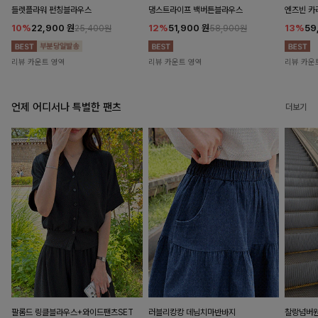
들렛플라워 펀칭블라우스
댕스트라이프 백버튼블라우스
엔즈빈 카
10%
22,900
원
12%
51,900
원
13%
59
25,400원
58,900원
리뷰 카운트 영역
리뷰 카운트 영역
리뷰 카운
언제 어디서나 특별한 팬츠
더보기
팔롬드 링클블라우스+와이드팬츠SET
러블리캉캉 데님치마반바지
찰랑넘버원