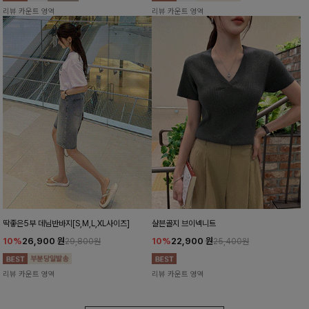
리뷰 카운트 영역
리뷰 카운트 영역
딱좋은5부 데님반바지[S,M,L,XL사이즈]
샬븐골지 브이넥니트
10%
26,900
원
10%
22,900
원
29,800원
25,400원
리뷰 카운트 영역
리뷰 카운트 영역