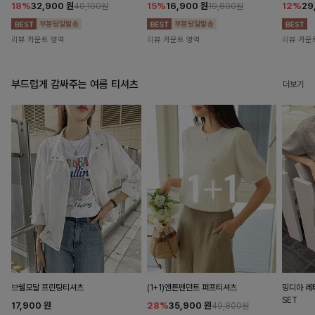
18%
32,900
원
15%
16,900
원
12%
29
40,100원
19,800원
리뷰 카운트 영역
리뷰 카운트 영역
리뷰 카운
부드럽게 감싸주는 여름 티셔츠
더보기
브쉘모달 프린팅티셔츠
(1+1)앤튼펜던트 퍼프티셔츠
밍디아 
SET
17,900
원
28%
35,900
원
49,800원