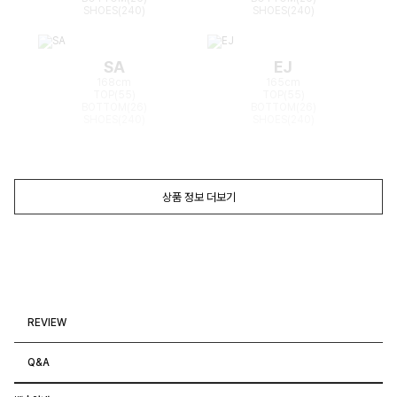
SHOES(240)
SHOES(240)
SA
EJ
168cm
165cm
TOP(55)
TOP(55)
BOTTOM(26)
BOTTOM(26)
SHOES(240)
SHOES(240)
상품 정보 더보기
REVIEW
Q&A