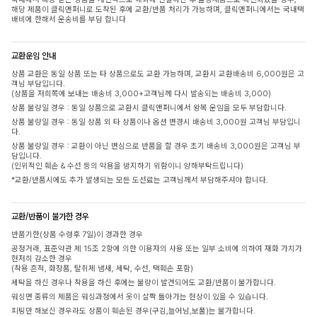
해당 제품이 클릭앤퍼니로 도착된 후에 교환/반품 처리가 가능하며, 클릭앤퍼니에서는 국내택
배비에 한해서 운송비를 부담 합니다
교환운임 안내
상품 교환은 동일 상품 또는 타 상품으로도 교환 가능하며, 교환시 교환배송비 6,000원은 고
객님 부담입니다.
(상품을 저희쪽에 보내는 배송비 3,000+고객님께 다시 발송되는 배송비 3,000)
상품 불량일 경우 : 동일 상품으로 교환시 클릭앤퍼니에서 왕복 운임을 모두 부담합니다.
상품 불량일 경우 : 동일 상품 외 타 상품이나 옵션 변경시 배송비 3,000원 고객님 부담입니
다.
상품 불량일 경우 : 교환이 아닌 변심으로 반품을 할 경우 초기 배송비 3,000원은 고객님 부
담입니다.
(인위적인 훼손 & 수선 등의 악용을 방지하기 위함이니 양해부탁드립니다)
*교환/반품시에도 추가 발생되는 모든 도선료는 고객님께서 부담해주셔야 합니다.
교환/반품이 불가한 경우
반품기한(상품 수령후 7일)이 경과한 경우
공정거래, 표준약관 제 15조 2항에 의한 이용자의 사용 또는 일부 소비에 의하여 재화 가치가
현저히 감소한 경우
(착용 흔적, 화장품, 탈취제 냄새, 세탁, 수선, 택훼손 포함)
세탁을 하신 경우나 착용을 하신 후에는 불량이 발견되어도 교환/반품이 불가합니다.
워싱면 종류의 제품은 워싱과정에서 옷이 살짝 돌아가는 현상이 있을 수 있습니다.
피팅만 해보신 경우라도 상품이 훼손된 경우(구김,늘어남,보풀)는 불가합니다.