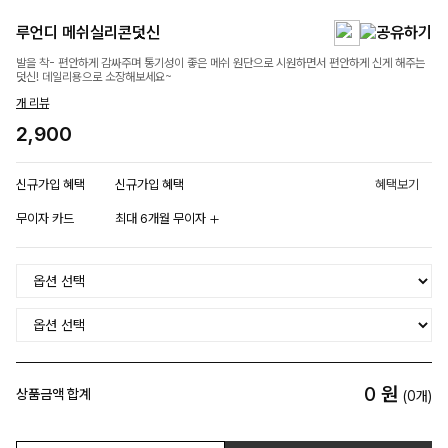
루언디 메쉬실리콘덧신
발을 착- 편안하게 감싸주며 통기성이 좋은 메쉬 원단으로 시원하면서 편안하게 신게 해주는
덧신! 데일리용으로 소장해보세요~
개 리뷰
2,900
신규가입 혜택
신규가입 혜택
혜택보기
무이자 카드
최대 6개월 무이자
0
원
상품금액 합계
(
0
개)