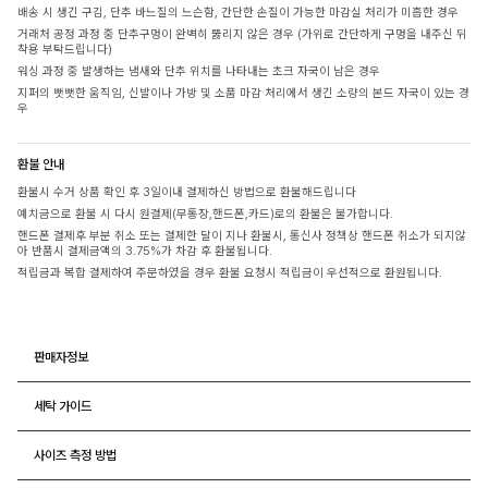
배송 시 생긴 구김, 단추 바느질의 느슨함, 간단한 손질이 가능한 마감실 처리가 미흡한 경우
거래처 공정 과정 중 단추구멍이 완벽히 뚫리지 않은 경우 (가위로 간단하게 구멍을 내주신 뒤
착용 부탁드립니다)
워싱 과정 중 발생하는 냄새와 단추 위치를 나타내는 초크 자국이 남은 경우
지퍼의 뻣뻣한 움직임, 신발이나 가방 및 소품 마감 처리에서 생긴 소량의 본드 자국이 있는 경
우
환불 안내
환불시 수거 상품 확인 후 3일이내 결제하신 방법으로 환불해드립니다
예치금으로 환불 시 다시 원결제(무통장,핸드폰,카드)로의 환불은 불가합니다.
핸드폰 결제후 부분 취소 또는 결제한 달이 지나 환불시, 통신사 정책상 핸드폰 취소가 되지않
아 반품시 결제금액의 3.75%가 차감 후 환불됩니다.
적립금과 복합 결제하여 주문하였을 경우 환불 요청시 적립금이 우선적으로 환원됩니다.
판매자정보
세탁 가이드
사이즈 측정 방법