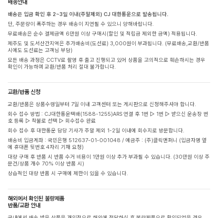
배송안내
배송은 입금 확인 후 2~3일 이내(주말제외) CJ 대한통운으로 발송됩니다.
단, 주문량이 폭주하는 경우 배송이 지연될 수 있으니 양해바랍니다.
무료배송은 순수 결제금액 6만원 이상 구매시(할인 및 적립금 제외한 금액) 적용됩니다.
제주도 및 도서산간지역은 추가배송비(도선료) 3,000원이 부과됩니다. (무료배송,교환/반품
시에도 도선료는 고객님 부담)
모든 배송 과정은 CCTV로 촬영 후 출고 진행되고 있어 상품을 고의적으로 훼손하시는 경우
확인이 가능하며 교환/반품 처리 절대 불가합니다.
교환/반품 신청
교환/반품은 상품수령일부터 7일 이내 고객센터 또는 게시판으로 신청해주셔야 합니다.
회수 접수 방법 : CJ대한통운택배(1588-1255)ARS 연결 후 1번 ▷ 1번 ▷ 받으신 운송장 번
호 등록 ▷ 착불로 선택 ▷ 회수접수 완료
회수 접수 후 대한통운 담당 기사가 주말 제외 1-2일 이내에 회수지로 방문합니다.
배송비 입금계좌 : 국민은행 512637-01-001048 / 예금주 : (주)클릭앤퍼니 (입금자명 옆
에 휴대폰 뒷번호 4자리 기재 요청)
대량 구매 후 반품 시 반품 수거 비용이 1만원 이상 추가 부과될 수 있습니다. (30만원 이상 주
문건/상품 개수 70% 이상 반품 시)
상습적인 대량 반품 시 구매에 제한이 있을 수 있습니다.
해외에서 확인된 불량제품
반품/교환 안내
국내에서 배송 받은 상품을 개인적으로 해외에 전달하신 후 불량제품으로 확인되었을 경우,