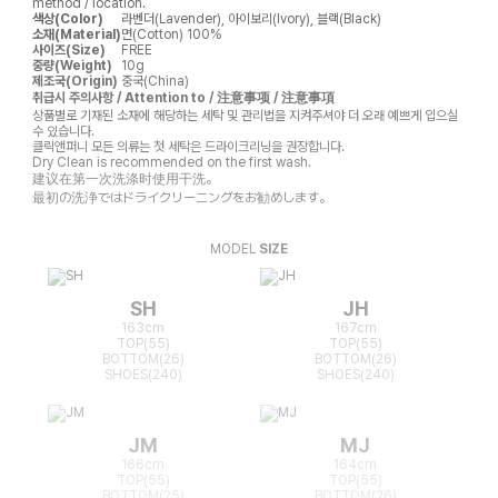
method / location.
색상(Color)
라벤더(Lavender), 아이보리(Ivory), 블랙(Black)
소재(Material)
면(Cotton) 100%
사이즈(Size)
FREE
중량(Weight)
10g
제조국(Origin)
중국(China)
취급시 주의사항 / Attention to / 注意事项 / 注意事項
상품별로 기재된 소재에 해당하는 세탁 및 관리법을 지켜주셔야 더 오래 예쁘게 입으실
수 있습니다.
클릭앤퍼니 모든 의류는 첫 세탁은 드라이크리닝을 권장합니다.
Dry Clean is recommended on the first wash.
建议在第一次洗涤时使用干洗。
最初の洗浄ではドライクリーニングをお勧めします。
MODEL
SIZE
SH
JH
163cm
167cm
TOP(55)
TOP(55)
BOTTOM(26)
BOTTOM(26)
SHOES(240)
SHOES(240)
JM
MJ
166cm
164cm
TOP(55)
TOP(55)
BOTTOM(25)
BOTTOM(26)