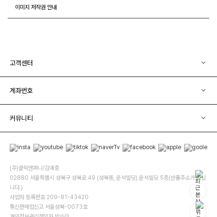
이미지 저작권 안내
고객센터
계좌번호
커뮤니티
(주)클릭앤퍼니/김예중
02880 서울특별시 성북구 성북로 49 (성북동, 운석빌딩) 운석빌딩 5층(반품주소가 아닙
니다.)
사업자 등록번호 209-81-43420
통신판매업신고 서울성북-0073호
개인정보관리책임자 박수미