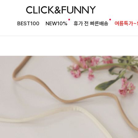
BEST100
NEW10%
휴가 전 빠른배송
여름특가~