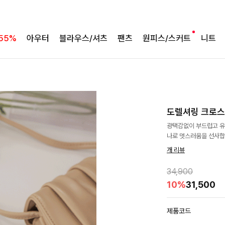
55%
아우터
블라우스/셔츠
팬츠
원피스/스커트
니트
도렐셔링 크로
광택감없이 부드럽고 유
나로 멋스러움을 선사합
개 리뷰
34,900
10%
31,500
제품코드