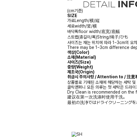
(cm기준)
SIZE
가로
Length/横/縦
세로
width/竖/横
바닥폭
floor width/底宽/底幅
스트랩(총길이/폭)
String/绳子/ひも
사이즈는 재는 위치에 따라 1~3cm의 오차
There may be 1~3cm difference dep
색상(Color)
소재(Material)
사이즈(Size)
중량(Weight)
제조국(Origin)
취급시 주의사항 / Attention to / 
상품별로 기재된 소재에 해당하는 세탁 및
클릭앤퍼니 모든 의류는 첫 세탁은 드라이
Dry Clean is recommended on the f
建议在第一次洗涤时使用干洗。
最初の洗浄ではドライクリーニングを