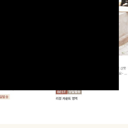
2차리오더]뮨스트링 플라워원피
딘젤퍼프 스트라이프원피스
[청순무드/체형커버]꾸안꾸 무드의 정석🤍 가볍고 산뜻
워 패턴과 랩 디자인으로 여성스러우면
한 착용감으로 여름 내내 손이 자주 가는 원피스예요- 은
를 더해주며 스트링이 내장되어있어 슬
은한 스트라이프 패턴과 여유로운 핏이 만나 편안함은 물
10%
64,900
원
72,100원
할 수 있어요🤍
론, 고급스러운 분위기까지 더해드립니다
00
원
36,800원
리뷰 카운트 영역