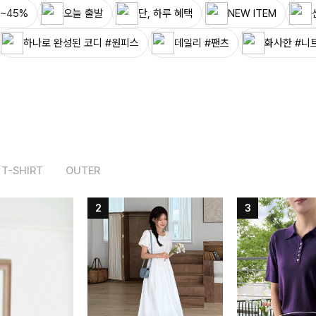
~45%
오늘 출발
단, 하루 혜택
NEW ITEM
하나로 완성된 코디 #원피스
데일리 #팬츠
화사한 #니
T-SHIRT
OUTER