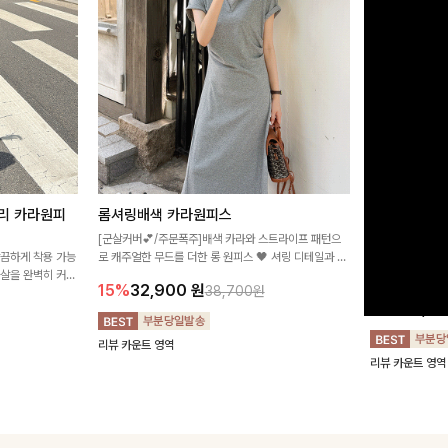
리 카라원피
롬셔링배색 카라원피스
[비율만점/
스
[군살커버💕/주문폭주]배색 카라와 스트라이프 패턴으
깔끔하게 착용 가능
로 캐주얼한 무드를 더한 롱 원피스 🖤 셔링 디테일과 쫀
고급스러운 플라
군살을 완벽히 커버
쫀한 스판 소재로 편안하면서도 여성스럽게 연출돼요
서 세련된 분위기
15%
32,900
원
38,700원
림하게 핏을 조절
12%
32,4
리뷰 카운트 영역
리뷰 카운트 영역