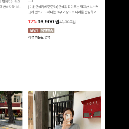
즈]
 떨어지는 핏으
[MADE/후기인
 반바지🤎 넉넉
[미운군살커버/쫀쫀👍]군살을 잡아주는 깔끔한 부츠컷
직하지만 부츠컷으
여행룩까지 활용도
핏에 발목이 드러나는 8부 기장으로 다리를 슬림하고 길
로 하루종일 편안
20%
29,9
어보이게 만들어주며 생지 소재로 멋을 더한 데님팬츠에
12%
36,900
원
41,900원
요~!
리뷰 카운트 영역
리뷰 카운트 영역