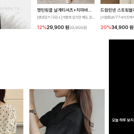
완성해주는 7부 블
헨틴링클 날개티셔츠+치마바지SET
드람린넨 스트링블
 스타일링을 연출하
[텐션감↑/구김↓]가볍게 입기만 해도 코
[시원함🧊/77사이즈까
디가 완성되는 세트 아이템으로, 자연스럽
한 텍스처가 돋보이는 블
12%
29,900
원
20%
34,900
원
33,900원
게 퍼지는 프릴 날개 소매가 우아한 포인트
없는 슬릿 카라 디자인이
를 더해드립니다💕 잔잔한 링클 텍스처 소
원하게 연출해드립니다 
재와 편안한 허리밴딩으로 하루 종일 산뜻
하고 쾌적하게 즐겨보세요!
오늘 하루 보지