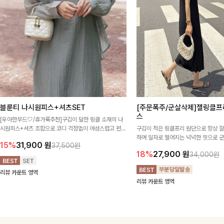
블룬티 나시원피스+셔츠SET
[주문폭주/군살삭제]젤링클프
스
[우아한무드🤍/휴가룩추천]구김이 덜한 링클 소재의 나
시원피스+셔츠 조합으로 코디 걱정없이 여성스럽고 편안
구김이 적은 링클프리 원단으로 항상 
하게 즐길 수 있는 아이템이에요:)
하며 일자로 떨어지는 넉넉한 핏으로 
15%
31,900
원
37,500원
해주는 원피스에요🖤
18%
27,900
원
34,000원
리뷰 카운트 영역
리뷰 카운트 영역