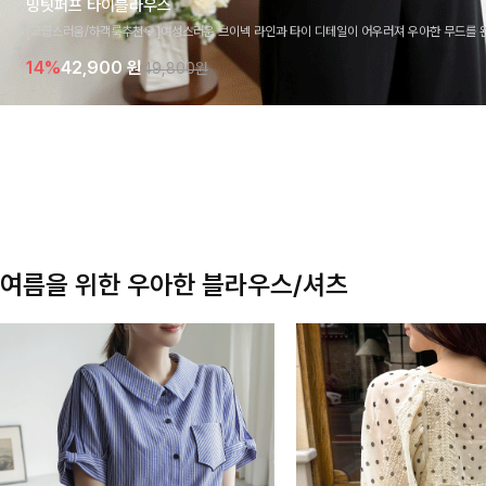
밍팃퍼프 타이블라우스
[고급스러움/하객룩추천💎]여성스러운 브이넥 라인과 타이 디테일이 어우러져 우아한 무드를 
라우스 🤍 여유로운 7부 소매로 편안하게 착용되며 데일리룩부터 출근룩, 하객룩까지 세련된
14%
42,900
원
49,800원
기 좋은 아이템이에요
여름을 위한 우아한 블라우스/셔츠