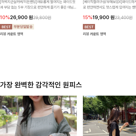
[허벅지군살커버/히든밴딩]여유롭게 떨어지는 와이드핏
[베이직컬러구성/부해보임X]와이드하게
과 부담 없는 5부 기장으로 편안하게 즐기기 좋은 데님
로 편안하면서도 멋스럽게 입어지는 밴딩
팬츠 ✨ 빈티지한 워싱감이 더해져 캐주얼하면서도 트렌
한 포켓 디테일 더해져 데일리룩부터 
10%
26,900
원
15%
19,900
원
29,800원
23,400원
디한 무드로 연출
높게 즐겨지는 아이템!
리뷰 카운트 영역
리뷰 카운트 영역
가장 완벽한 감각적인 원피스