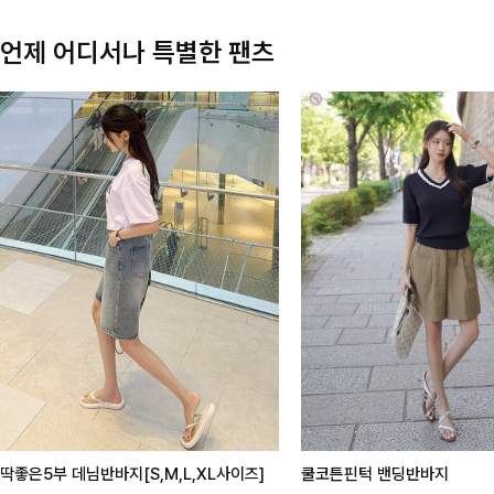
언제 어디서나 특별한 팬츠
딱좋은5부 데님반바지[S,M,L,XL사이즈]
쿨코튼핀턱 밴딩반바지