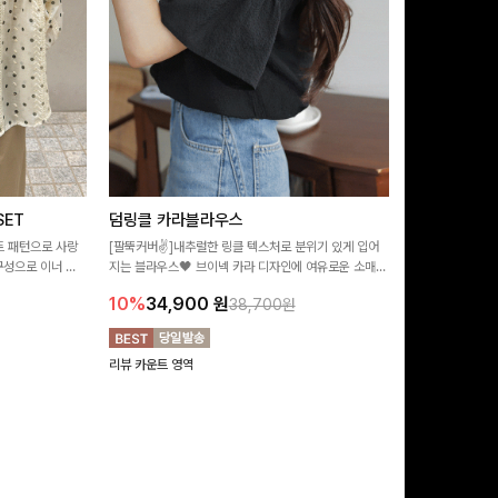
ET
덤링클 카라블라우스
비반드 링클
트 패턴으로 사랑
[팔뚝커버✌]내추럴한 링클 텍스처로 분위기 있게 입어
[구김걱정없는✨/
구성으로 이너 걱
지는 블라우스🖤 브이넥 카라 디자인에 여유로운 소매핏
처가 돋보이는 블
:)
더해져 여리하면서도 시원한 무드로 즐기기 좋아요-
소매 디테일이 
10%
34,900
원
17%
28,9
38,700원
연출해드려요!
리뷰 카운트 영역
리뷰 카운트 영역