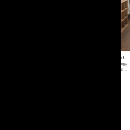
블라우스
제딧레이어드 블라우스+플레어팬츠SET
스퀘어넥]입체감 있는 링클 엠보 텍스
[완성도높은💗]레이어드한 듯 자연스러운 나시와 버튼
라우스- 여유로운 실루엣과 물결 짜임
원피스가 함께 구성된 세트 아이템입니다. 코디 고민 없
더해져 편안하면서도 여성스러운 무드를
이 한 벌만으로도 내추럴하면서 여성스러운 썸머룩 완성!
00
원
12%
43,900
원
34,800원
49,800원
리뷰 카운트 영역