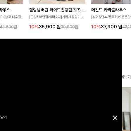
찰랑넘버원 와이드밴딩팬츠[S,M,L사이즈]
메칸드 카라블라우스
라우스
[군살커버만점/썸머소재]가볍게 찰랑이는
[썸머원단🌊/팔뚝커버]은은한
지]가볍고 내추럴
원단과 여유로운 와이드 핏으로 하루 종일
와 여유로운 실루엣이 만나 
라우스로, 답답함
10%
35,900
원
10%
37,900
원
39,800원
42,
43,600원
편안하게 착용하실 수 있는 팬츠입니다 🖤
세련된 무드를 연출해주는 블
 얼굴선을 더욱 시
✨ 허리 전체 밴딩과 스트링 디테일로 안정
리룩부터 출근룩까지 다양하게
🌿
감 있는 착용감을 더해드려요!
은 베이직한 디자인!
더보기
 않기