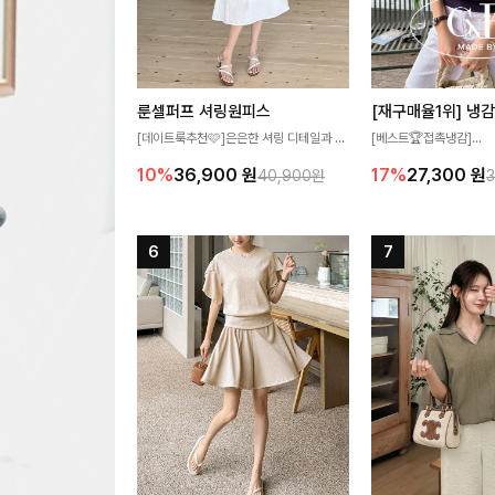
룬셀퍼프 셔링원피스
[데이트룩추천🩷]은은한 셔링 디테일과 퍼
[베스트🏆접촉냉감]
프 소매가 어우러져 사랑스러운 무드를 완
여름에도 무더위 걱정할 
10%
36,900
원
17%
27,300
원
40,900원
성해주는 원피스🤍 허리 스모크 밴딩이 슬
고 가벼운 소재감으로 
림한 실루엣을 연출해주며, 자연스럽게 퍼
즐기실 수 있는 니트랍니
지는 플레어 라인으로 여성스럽고 편안하게
즐기기 좋아요