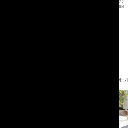
증👍]누구나 갖고 싶어할 슬랙스:)베이
[바스락소재💙/8부기장]사이드 버튼 디테일이 은은한
로 이쁜 핏 연출은 물론,쫀쫀한 스판끼
포인트가 되어주는 와이드 팬츠입니다. 여유롭게 떨어지
하게!
는 실루엣과 가볍게 바스락거리는 소재감으로 시원하고
00
원
14%
42,900
원
37,300원
49,800원
편안하게 즐기기 좋은 아이템-
리뷰 카운트 영역
더보기