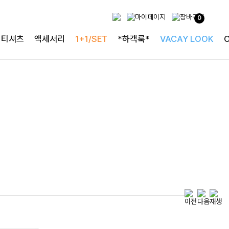
0
특별한 날을 빛내는
티셔츠
액세서리
1+1/SET
*하객룩*
VACAY LOOK
하객룩의 정석
로즐리본 러플블라우스