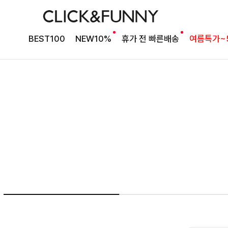
여름의 끝을 완성할
BEST100
NEW10%
휴가 전 빠른배송
여름특가~
감각적인 원피스
셀퍼프 셔링원피스