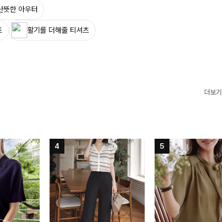
산뜻한 아우터
트
활기를 더해줄 티셔츠
더보기