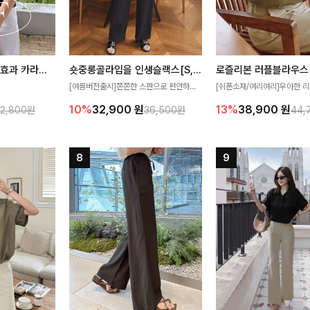
[재구매율1위] 냉감효과 카라니트
숏중롱골라입을 인생슬랙스[S,M,L,XL사이즈]
로즐리본 러플블라우스
[여름버전출시]쫀쫀한 스판으로 편안하게
[쉬폰소재/여리여리]우아한 리
필요가 없어요!얇
착용되어 누구나 입기 좋은 데일리 슬랙스!
연스럽게 흐르는 러플 디테일
10%
32,900
원
13%
38,900
원
32,800원
36,500원
44,
여름에도 시원하게
숏·기본·롱 기장과 와이드·부츠컷 핏까지 취
분위기를 더해주는 블라우스 
다
향에 맞게 선택할 수 있어 더욱 만족스러워
한 소재감과 여유롭게 떨어지
요
얼굴까지 화사해 보이며 세련
좋아요