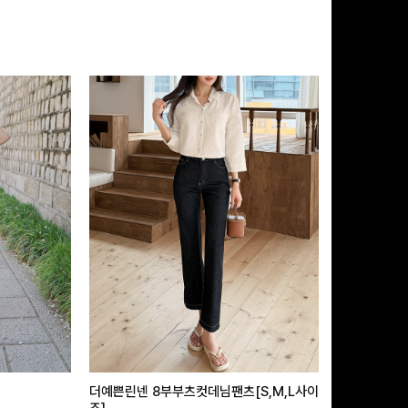
더예쁜린넨 8부부츠컷데님팬츠[S,M,L사이
급속쿨링효과 