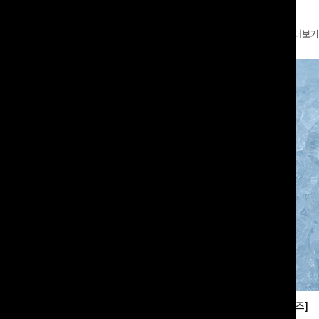
더보기
부츠컷슬랙스[S,M,L사이즈]
쿨링버튼 8부와이드팬츠[FREE,L사이즈]