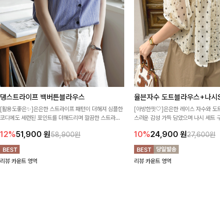
댕스트라이프 백버튼블라우스
율븐자수 도트블라우스+나시S
[활용도좋은✨]은은한 스트라이프 패턴이 더해져 심플한
[아방한핏🤍]은은한 레이스 자수와 도
코디에도 세련된 포인트를 더해드리며 깔끔한 스트라이
스러운 감성 가득 담았으며 나시 세트 
프 디테일로 유행 없이 오래 함께하기 좋은 블라우스예요
정없이 손쉽게 코디 가능한 블라우스에요
12%
51,900
원
10%
24,900
원
58,900원
27,600원
리뷰 카운트 영역
리뷰 카운트 영역