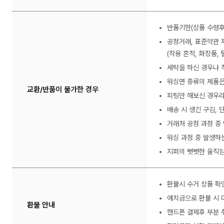
반품기한(상품 수령후
공정거래, 표준약관 
(착용 흔적, 화장품, 
세탁을 하신 경우나 
워싱면 종류의 제품은
교환/반품이 불가한 경우
피팅만 해보신 경우라
배송 시 생긴 구김,
거래처 공정 과정 중
워싱 과정 중 발생하
지퍼의 뻣뻣한 움직임
환불시 수거 상품 확
예치금으로 환불 시 
환불 안내
핸드폰 결제후 부분 