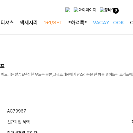
0
티셔츠
액세서리
1+1/SET
*하객룩*
VACAY LOOK
카프
되어드리는 깔끔&단정한 무드는 물론,고급스러움에 사랑스러움을 한 방울 떨어뜨린 스카프에
AC79967
신규가입 혜택
최대 6개월 무이자