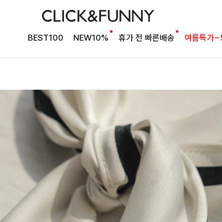
BEST100
NEW10%
휴가 전 빠른배송
여름특가~