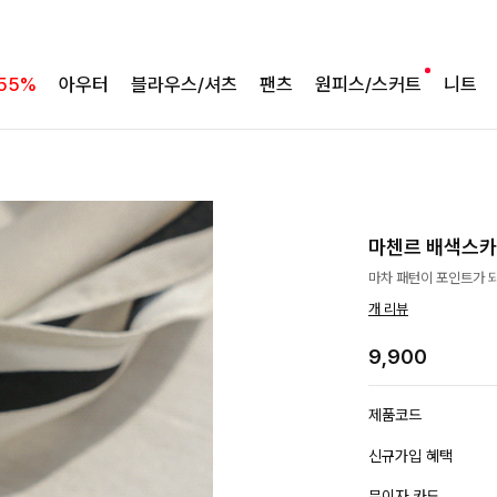
55%
아우터
블라우스/셔츠
팬츠
원피스/스커트
니트
마첸르 배색스
마차 패턴이 포인트가 
개 리뷰
9,900
제품코드
신규가입 혜택
무이자 카드