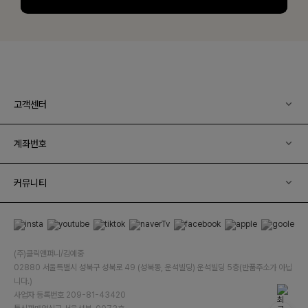
고객센터
계좌번호
커뮤니티
(주)클릭앤퍼니/김예중
02880 서울특별시 성북구 성북로 49 (성북동, 운석빌딩) 운석빌딩 5층(반품주소가 아닙
니다.)
사업자 등록번호 209-81-43420