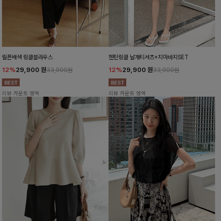
릴픈배색 링클블라우스
헨틴링클 날개티셔츠+치마바지SET
12%
29,900
원
12%
29,900
원
33,900원
33,900원
리뷰 카운트 영역
리뷰 카운트 영역