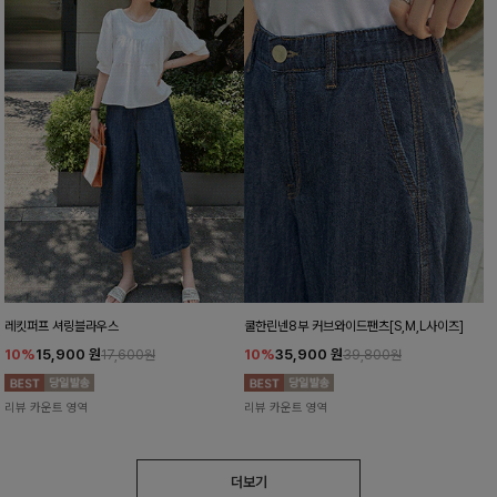
레킷퍼프 셔링블라우스
쿨한린넨8부 커브와이드팬츠[S,M,L사이즈]
10%
15,900
원
10%
35,900
원
17,600원
39,800원
리뷰 카운트 영역
리뷰 카운트 영역
더보기