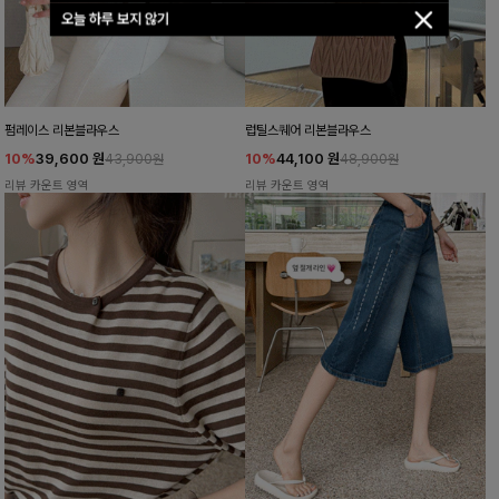
오늘 하루 보지 않기
펌레이스 리본블라우스
럽틸스퀘어 리본블라우스
10%
39,600
원
10%
44,100
원
43,900원
48,900원
리뷰 카운트 영역
리뷰 카운트 영역