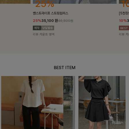
25%
10%
밴스트라이프 스트링원피스
[5천장돌파/C
25%
35,100
원
10%
34,90
46,800원
리뷰 카운트 영역
리뷰 카운트 영
BEST ITEM