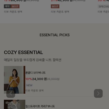
13%
86,900
원
21%
43,900
원
30%
7
99,800원
55,500원
리뷰 카운트 영역
리뷰 카운트 영역
리뷰 카운
ESSENTIAL PICKS
COZY ESSENTIAL
매일의 일상을 부드럽게 감싸줄 니트 컬렉션
론클디 브이넥니트
10%
24,300
원
26,900원
리뷰 카운트 영역
칠스트라이프 카라7부니트