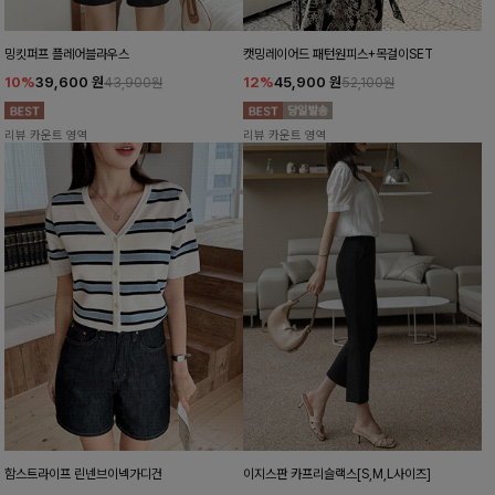
밍킷퍼프 플레어블라우스
캣밍레이어드 패턴원피스+목걸이SET
10%
39,600
원
12%
45,900
원
43,900원
52,100원
리뷰 카운트 영역
리뷰 카운트 영역
함스트라이프 린넨브이넥가디건
이지스판 카프리슬랙스[S,M,L사이즈]