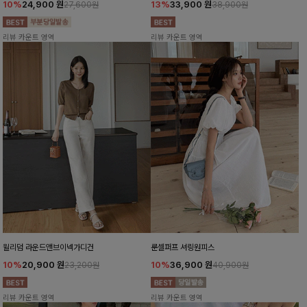
10%
24,900
원
13%
33,900
원
27,600원
38,900원
리뷰 카운트 영역
리뷰 카운트 영역
윌리덤 라운드앤브이넥가디건
룬셀퍼프 셔링원피스
10%
20,900
원
10%
36,900
원
23,200원
40,900원
리뷰 카운트 영역
리뷰 카운트 영역