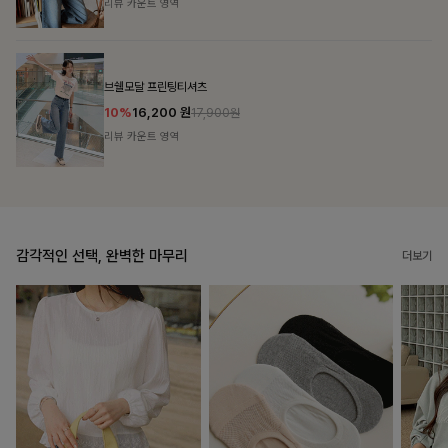
리뷰 카운트 영역
캣시어서커 버튼카라원피스+벨트SET
16%
79,900
원
95,100원
리뷰 카운트 영역
감각적인 선택, 완벽한 마무리
더보기