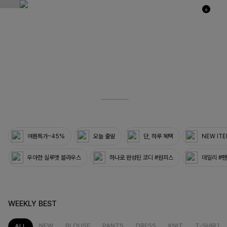
0
03
33
여름특가~45%
오늘 출발
단, 하루 혜택
NEW IT
우아한 실루엣 블라우스
하나로 완성된 코디 #원피스
데일리 #
WEEKLY BEST
NEW
BLOUSE
PANTS
DRESS
KNIT
T-SHIRT
ALL