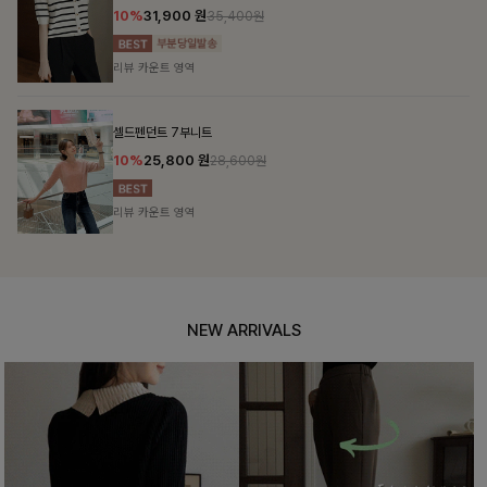
10%
31,900
원
35,400원
리뷰 카운트 영역
셀드펜던트 7부니트
10%
25,800
원
28,600원
리뷰 카운트 영역
NEW ARRIVALS