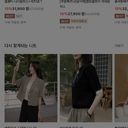
블룬티 나시원피스+셔츠SET
[주문폭주/군살삭제]젤링클프리 카라원
롬셔링배
피스
15%
31,900
원
15%
32
37,500원
18%
27,900
원
34,000원
리뷰 카운트 영역
리뷰 카운
리뷰 카운트 영역
다시 찾게되는 니트
더보기