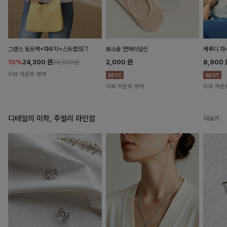
뽀소옹 면메쉬덧신
그렌스 토트백+파우치+스트랩SET
케루디 자
2,000
원
10%
24,300
원
8,900
26,900원
리뷰 카운트 영역
리뷰 카운트 영역
리뷰 카운
디테일의 미학, 주얼리 라인업
더보기