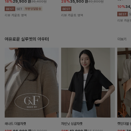
18%
29,900
원
28%
35,900
원
36,400원
49,800원
10%
34
리뷰 카운트 영역
리뷰 카운트 영역
리뷰 카운
여유로운 실루엣의 아우터
더보기
래나드 더블자켓
자빈닛 싱글자켓
캣민더블 