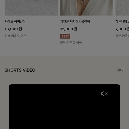
헤룬나비 
사셀드 링귀걸이
피엘룬 써지컬링목걸이
7,900
18,900
원
12,900
원
리뷰 카운
리뷰 카운트 영역
리뷰 카운트 영역
SHORTS VIDEO
더보기