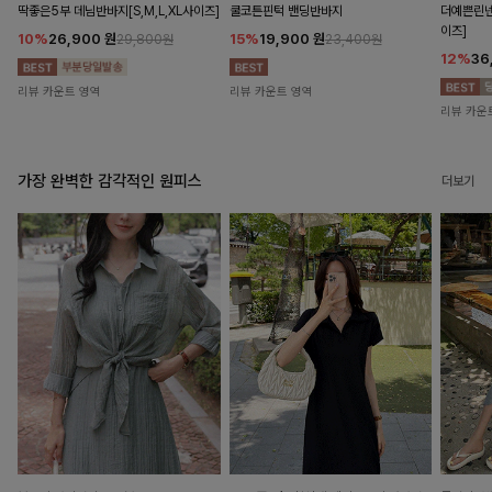
딱좋은5부 데님반바지[S,M,L,XL사이즈]
쿨코튼핀턱 밴딩반바지
더예쁜린넨
이즈]
10%
26,900
원
15%
19,900
원
29,800원
23,400원
12%
36
리뷰 카운트 영역
리뷰 카운트 영역
리뷰 카운
가장 완벽한 감각적인 원피스
더보기