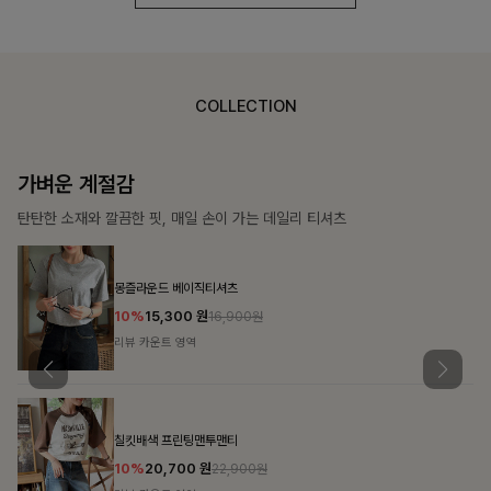
COLLECTION
가장 쉬운 코디
특별한 날부터 일상까지 함께하는 룩
쥬빌스트링 포켓원피스
17%
48,900
원
58,900원
리뷰 카운트 영역
블룬티 나시원피스+셔츠SET
15%
31,900
원
37,500원