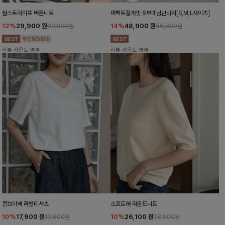
월스트라이프 버튼니트
퍼펙트절개핏 6부데님반바지[S,M,L사이즈]
12%
29,900
원
14%
48,900
원
33,900원
56,800원
리뷰 카운트 영역
리뷰 카운트 영역
콘브이넥 라벨티셔츠
소프트해 라운드니트
10%
17,900
원
10%
26,100
원
19,800원
28,900원