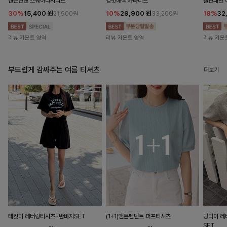
앤즌린넨 스퀘어나시니트
킹밋배색 카라니트
캘핀패턴 
30%
15,400
원
10%
29,900
원
18%
32
21,900원
33,200원
리뷰 카운트 영역
리뷰 카운트 영역
리뷰 카운
부드럽게 감싸주는 여름 티셔츠
더보기
테킷미 레터링티셔츠+반바지SET
(1+1)앤튼펜던트 퍼프티셔츠
밍디아 
SET