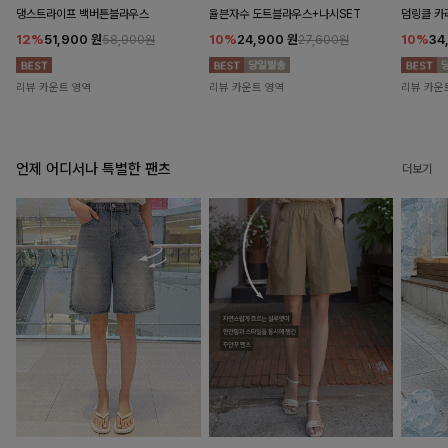
댕스트라이프 백버튼블라우스
율븐자수 도트블라우스+나시SET
덤링클 카
12%
51,900
원
10%
24,900
원
10%
34
58,900원
27,600원
리뷰 카운트 영역
리뷰 카운트 영역
리뷰 카운
언제 어디서나 특별한 팬츠
더보기