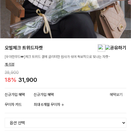
오빌체크 트위드자켓
[우아한무드👑]체크 트위드 결에 글리터한 원사가 섞여 독보적으로 빛나는 자켓~
개 리뷰
38,900
18%
31,900
신규가입 혜택
신규가입 혜택
혜택보기
무이자 카드
최대 6개월 무이자