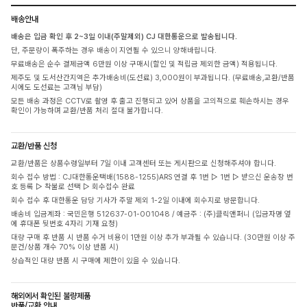
배송안내
배송은 입금 확인 후 2~3일 이내(주말제외) CJ 대한통운으로 발송됩니다.
단, 주문량이 폭주하는 경우 배송이 지연될 수 있으니 양해바랍니다.
무료배송은 순수 결제금액 6만원 이상 구매시(할인 및 적립금 제외한 금액) 적용됩니다.
제주도 및 도서산간지역은 추가배송비(도선료) 3,000원이 부과됩니다. (무료배송,교환/반품
시에도 도선료는 고객님 부담)
모든 배송 과정은 CCTV로 촬영 후 출고 진행되고 있어 상품을 고의적으로 훼손하시는 경우
확인이 가능하며 교환/반품 처리 절대 불가합니다.
교환/반품 신청
교환/반품은 상품수령일부터 7일 이내 고객센터 또는 게시판으로 신청해주셔야 합니다.
회수 접수 방법 : CJ대한통운택배(1588-1255)ARS 연결 후 1번 ▷ 1번 ▷ 받으신 운송장 번
호 등록 ▷ 착불로 선택 ▷ 회수접수 완료
회수 접수 후 대한통운 담당 기사가 주말 제외 1-2일 이내에 회수지로 방문합니다.
배송비 입금계좌 : 국민은행 512637-01-001048 / 예금주 : (주)클릭앤퍼니 (입금자명 옆
에 휴대폰 뒷번호 4자리 기재 요청)
대량 구매 후 반품 시 반품 수거 비용이 1만원 이상 추가 부과될 수 있습니다. (30만원 이상 주
문건/상품 개수 70% 이상 반품 시)
상습적인 대량 반품 시 구매에 제한이 있을 수 있습니다.
해외에서 확인된 불량제품
반품/교환 안내