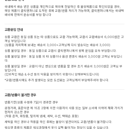
국내에서 배송 받은 상품을 개인적으로 해외에 전달하신 후 불량제품으로 확인되었을 경우,
해당 제품이 클릭앤퍼니로 도착된 후에 교환/반품 처리가 가능하며, 클릭앤퍼니에서는 국내택
배비에 한해서 운송비를 부담 합니다
교환운임 안내
상품 교환은 동일 상품 또는 타 상품으로도 교환 가능하며, 교환시 교환배송비 6,000원은 고
객님 부담입니다.
(상품을 저희쪽에 보내는 배송비 3,000+고객님께 다시 발송되는 배송비 3,000)
상품 불량일 경우 : 동일 상품으로 교환시 클릭앤퍼니에서 왕복 운임을 모두 부담합니다.
상품 불량일 경우 : 동일 상품 외 타 상품이나 옵션 변경시 배송비 3,000원 고객님 부담입니
다.
상품 불량일 경우 : 교환이 아닌 변심으로 반품을 할 경우 초기 배송비 3,000원은 고객님 부
담입니다.
(인위적인 훼손 & 수선 등의 악용을 방지하기 위함이니 양해부탁드립니다)
*교환/반품시에도 추가 발생되는 모든 도선료는 고객님께서 부담해주셔야 합니다.
교환/반품이 불가한 경우
반품기한(상품 수령후 7일)이 경과한 경우
공정거래, 표준약관 제 15조 2항에 의한 이용자의 사용 또는 일부 소비에 의하여 재화 가치가
현저히 감소한 경우
(착용 흔적, 화장품, 탈취제 냄새, 세탁, 수선, 택훼손 포함)
세탁을 하신 경우나 착용을 하신 후에는 불량이 발견되어도 교환/반품이 불가합니다.
워싱면 종류의 제품은 워싱과정에서 옷이 살짝 돌아가는 현상이 있을 수 있습니다.