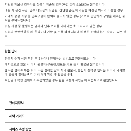
피팅만 해보신 경우라도 상품이 훼손된 경우(구김,늘어남,보풀)는 불가합니다.
배송 시 생긴 구김, 단추 바느질의 느슨함, 간단한 손질이 가능한 마감실 처리가 미흡한 경우
거래처 공정 과정 중 단추구멍이 완벽히 뚫리지 않은 경우 (가위로 간단하게 구멍을 내주신 뒤
착용 부탁드립니다)
워싱 과정 중 발생하는 냄새와 단추 위치를 나타내는 초크 자국이 남은 경우
지퍼의 뻣뻣한 움직임, 신발이나 가방 및 소품 마감 처리에서 생긴 소량의 본드 자국이 있는 경
우
환불 안내
환불시 수거 상품 확인 후 3일이내 결제하신 방법으로 환불해드립니다
예치금으로 환불 시 다시 원결제(무통장,핸드폰,카드)로의 환불은 불가합니다.
핸드폰 결제후 부분 취소 또는 결제한 달이 지나 환불시, 통신사 정책상 핸드폰 취소가 되지않
아 반품시 결제금액의 3.75%가 차감 후 환불됩니다.
적립금과 복합 결제하여 주문하였을 경우 환불 요청시 적립금이 우선적으로 환원됩니다.
판매자정보
세탁 가이드
사이즈 측정 방법