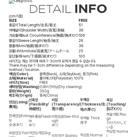
(cm기준)
SIZE
FREE
총길이
Total Length/全長/着丈
51
어깨넓이
Shoulder Width/肩寬/肩幅
39
가슴둘레
Bust Circumference/胸圍/胸まわり
106
팔길이
Sleeve Length/袖長/袖丈
26
팔둘레
Arm/袖圍/腕まわり
36
암홀너비
Armhole/肩腋寬/アームホール
25
밑단둘레
Hem/下擺圍/裾まわり
100
사이즈는 재는 위치에 따라 1~3cm의 오차가 생길 수 있습니다.
There may be 1~3cm difference depending on the measuring
method / location.
색상(Color)
블랙(Black), 소라(Skyblue), 핑크(Pink)
소재(Material)
폴리에스터(Polyester) 100%
사이즈(Size)
FREE
세탁방법(Washing)
드라이크리닝(Dry cleaning)
중량(Weight)
350g
제조국(Origin)
중국(China)
두께감
신축성
비침
촉감
안감
(Lining/
(Flexibility/
(Transparency/
(Thickness/生
(Touching/
裏地)
伸縮性)
透け感)
肌ざわり)
地の厚さ)
까슬거림
Rou
전체안감
Entir
매우좋음
Flexib
비침있음
See-thro
두꺼움
Thick
gh
ly
le
ugh
厚手
カサカサして
全体あり
あり
あり
いる
적당함
Norma
부분안감
Part
약간당겨짐
Slig
적당함
Normal
비침약간
Slightly
l