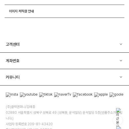
이미지 저작권 안내
고객센터
계좌번호
커뮤니티
(주)클릭앤퍼니/김예중
02880 서울특별시 성북구 성북로 49 (성북동, 운석빌딩) 운석빌딩 5층(반품주소가 아닙
니다.)
사업자 등록번호 209-81-43420