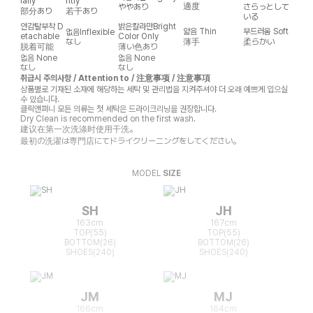
ially
htly
適度
ややあり
さらっとして
部分あり
若干あり
いる
안감탈부착
D
밝은칼라만
Bright
얇음
Thin
부드러움
Soft
없음
Inflexible
etachable
Color Only
なし
薄手
柔らかい
脱着可能
薄い色あり
없음
None
없음
None
なし
なし
취급시 주의사항 / Attention to / 注意事项 / 注意事項
상품별로 기재된 소재에 해당하는 세탁 및 관리법을 지켜주셔야 더 오래 예쁘게 입으실
수 있습니다.
클릭앤퍼니 모든 의류는 첫 세탁은 드라이크리닝을 권장합니다.
Dry Clean is recommended on the first wash.
建议在第一次洗涤时使用干洗。
最初の洗濯は専門店にてドライクリーニングをしてください。
MODEL
SIZE
SH
JH
163cm
167cm
TOP(55)
TOP(55)
BOTTOM(26)
BOTTOM(26)
SHOES(240)
SHOES(240)
JM
MJ
166cm
164cm