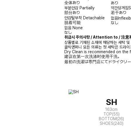
全体あり
あり
부분안감
Partially
약간당겨짐
S
部分あり
若干あり
안감탈부착
Detachable
없음
Inflexib
脱着可能
なし
없음
None
なし
취급시 주의사항 / Attention to / 
상품별로 기재된 소재에 해당하는 세탁 및
클릭앤퍼니 모든 의류는 첫 세탁은 드라이
Dry Clean is recommended on the f
建议在第一次洗涤时使用干洗。
最初の洗濯は専門店にてドライクリー
SH
163cm
TOP(55)
BOTTOM(26)
SHOES(240)