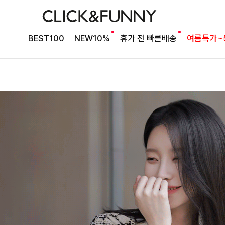
BEST100
NEW10%
휴가 전 빠른배송
여름특가~