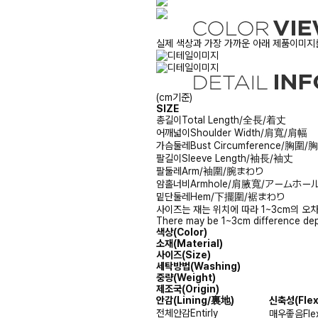
실제 색상과 가장 가까운 아래 제품이미지를
(cm기준)
SIZE
총길이
Total Length/全長/着丈
어깨넓이
Shoulder Width/肩寬/肩幅
가슴둘레
Bust Circumference/胸圍
팔길이
Sleeve Length/袖長/袖丈
팔둘레
Arm/袖圍/腕まわり
암홀너비
Armhole/肩腋寬/アームホー
밑단둘레
Hem/下擺圍/裾まわり
사이즈는 재는 위치에 따라 1~3cm의 오차
There may be 1~3cm difference dep
색상(Color)
소재(Material)
사이즈(Size)
세탁방법(Washing)
중량(Weight)
제조국(Origin)
안감
(Lining/裏地)
신축성
(Fle
전체안감
Entirly
매우좋음
Fle