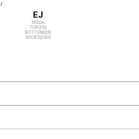
EJ
165cm
TOP(55)
BOTTOM(26)
SHOES(240)