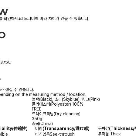
 확인하세요! 모니터에 따라 차이가 있을 수 있습니다.
/胸まわり
ル
가 생길 수 있습니다.
ending on the measuring method / location.
블랙(Black), 소라(Skyblue), 핑크(Pink)
폴리에스터(Polyester) 100%
FREE
드라이크리닝(Dry cleaning)
350g
중국(China)
xibility/伸縮性)
비침
(Transparency/透け感)
두께감
(Thicknes
두꺼움
Thick
xible
비침있음
See-through