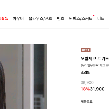
55%
아우터
블라우스/셔츠
팬츠
원피스/스커트
니트
오빌체크 트위
[우아한무드👑]체크 
개 리뷰
38,900
18%
31,900
제품코드