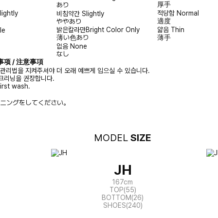
厚手
あり
lightly
적당함
Normal
비침약간
Slightly
適度
ややあり
밝은칼라만
Bright Color Only
얇음
Thin
le
薄い色あり
薄手
없음
None
なし
注意事项 / 注意事項
 관리법을 지켜주셔야 더 오래 예쁘게 입으실 수 있습니다.
크리닝을 권장합니다.
irst wash.
ニングをしてください。
MODEL
SIZE
JH
167cm
TOP(55)
BOTTOM(26)
SHOES(240)