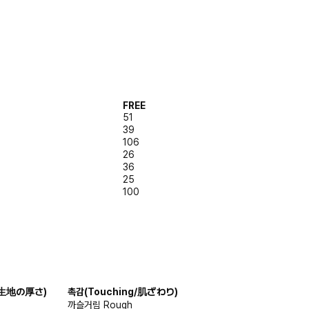
FREE
51
39
106
26
36
25
100
s/生地の厚さ)
촉감
(Touching/肌ざわり)
까슬거림
Rough