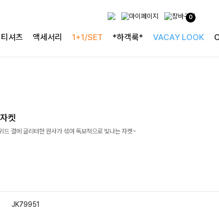
0
티셔츠
액세서리
1+1/SET
*하객룩*
VACAY LOOK
드자켓
트위드 결에 글리터한 원사가 섞여 독보적으로 빛나는 자켓~
JK79951