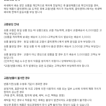
국내에서 배송 받은 상품을 개인적으로 해외에 전달하신 후 불량제품으로 확인되었을 경우,
해당 제품이 클릭앤퍼니로 도착된 후에 교환/반품 처리가 가능하며, 클릭앤퍼니에서는 국내택
배비에 한해서 운송비를 부담 합니다
교환운임 안내
상품 교환은 동일 상품 또는 타 상품으로도 교환 가능하며, 교환시 교환배송비 6,000원은 고
객님 부담입니다.
(상품을 저희쪽에 보내는 배송비 3,000+고객님께 다시 발송되는 배송비 3,000)
상품 불량일 경우 : 동일 상품으로 교환시 클릭앤퍼니에서 왕복 운임을 모두 부담합니다.
상품 불량일 경우 : 동일 상품 외 타 상품이나 옵션 변경시 배송비 3,000원 고객님 부담입니
다.
상품 불량일 경우 : 교환이 아닌 변심으로 반품을 할 경우 초기 배송비 3,000원은 고객님 부
담입니다.
(인위적인 훼손 & 수선 등의 악용을 방지하기 위함이니 양해부탁드립니다)
*교환/반품시에도 추가 발생되는 모든 도선료는 고객님께서 부담해주셔야 합니다.
교환/반품이 불가한 경우
반품기한(상품 수령후 7일)이 경과한 경우
공정거래, 표준약관 제 15조 2항에 의한 이용자의 사용 또는 일부 소비에 의하여 재화 가치가
현저히 감소한 경우
(착용 흔적, 화장품, 탈취제 냄새, 세탁, 수선, 택훼손 포함)
세탁을 하신 경우나 착용을 하신 후에는 불량이 발견되어도 교환/반품이 불가합니다.
워싱면 종류의 제품은 워싱과정에서 옷이 살짝 돌아가는 현상이 있을 수 있습니다.