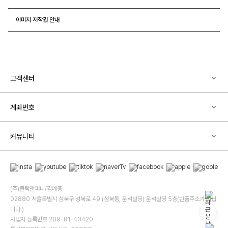
이미지 저작권 안내
고객센터
계좌번호
커뮤니티
(주)클릭앤퍼니/김예중
02880 서울특별시 성북구 성북로 49 (성북동, 운석빌딩) 운석빌딩 5층(반품주소가 아닙
니다.)
사업자 등록번호 209-81-43420