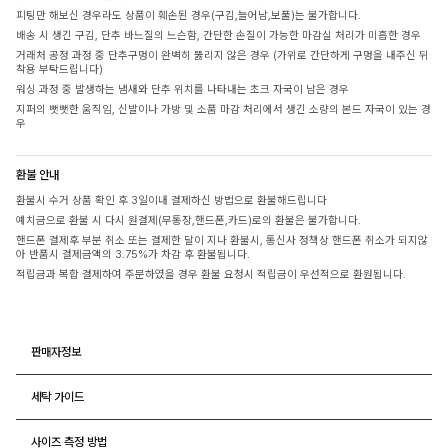
피팅만 해보신 경우라도 상품이 훼손된 경우(구김,늘어남,보풀)는 불가합니다.
배송 시 생긴 구김, 단추 바느질의 느슨함, 간단한 손질이 가능한 마감실 처리가 미흡한 경우
거래처 공정 과정 중 단추구멍이 완벽히 뚫리지 않은 경우 (가위로 간단하게 구멍을 내주신 뒤
착용 부탁드립니다)
워싱 과정 중 발생하는 냄새와 단추 위치를 나타내는 초크 자국이 남은 경우
지퍼의 뻣뻣한 움직임, 신발이나 가방 및 소품 마감 처리에서 생긴 소량의 본드 자국이 있는 경
우
환불 안내
환불시 수거 상품 확인 후 3일이내 결제하신 방법으로 환불해드립니다
예치금으로 환불 시 다시 원결제(무통장,핸드폰,카드)로의 환불은 불가합니다.
핸드폰 결제후 부분 취소 또는 결제한 달이 지나 환불시, 통신사 정책상 핸드폰 취소가 되지않
아 반품시 결제금액의 3.75%가 차감 후 환불됩니다.
적립금과 복합 결제하여 주문하였을 경우 환불 요청시 적립금이 우선적으로 환원됩니다.
판매자정보
세탁 가이드
사이즈 측정 방법