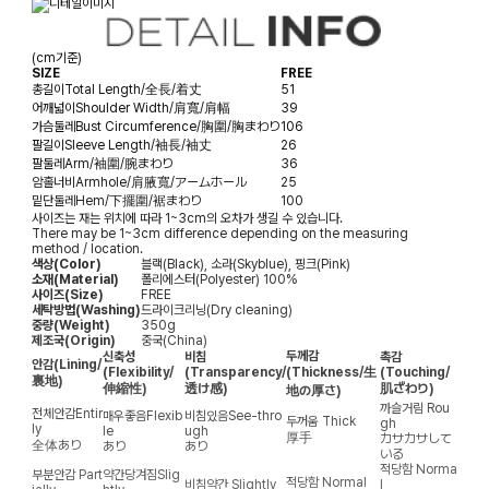
(cm기준)
SIZE
FREE
총길이
Total Length/全長/着丈
51
어깨넓이
Shoulder Width/肩寬/肩幅
39
가슴둘레
Bust Circumference/胸圍/胸まわり
106
팔길이
Sleeve Length/袖長/袖丈
26
팔둘레
Arm/袖圍/腕まわり
36
암홀너비
Armhole/肩腋寬/アームホール
25
밑단둘레
Hem/下擺圍/裾まわり
100
사이즈는 재는 위치에 따라 1~3cm의 오차가 생길 수 있습니다.
There may be 1~3cm difference depending on the measuring
method / location.
색상(Color)
블랙(Black), 소라(Skyblue), 핑크(Pink)
소재(Material)
폴리에스터(Polyester) 100%
사이즈(Size)
FREE
세탁방법(Washing)
드라이크리닝(Dry cleaning)
중량(Weight)
350g
제조국(Origin)
중국(China)
두께감
신축성
비침
촉감
안감
(Lining/
(Flexibility/
(Transparency/
(Thickness/生
(Touching/
裏地)
伸縮性)
透け感)
肌ざわり)
地の厚さ)
까슬거림
Rou
전체안감
Entir
매우좋음
Flexib
비침있음
See-thro
두꺼움
Thick
gh
ly
le
ugh
厚手
カサカサして
全体あり
あり
あり
いる
적당함
Norma
부분안감
Part
약간당겨짐
Slig
적당함
Normal
비침약간
Slightly
l