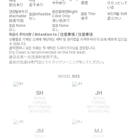
ially
htly
適度
ややあり
さらっとして
部分あり
若干あり
いる
안감탈부착
D
밝은칼라만
Bright
얇음
Thin
부드러움
Soft
없음
Inflexible
etachable
Color Only
なし
薄手
柔らかい
脱着可能
薄い色あり
없음
None
없음
None
なし
なし
취급시 주의사항 / Attention to / 注意事项 / 注意事項
상품별로 기재된 소재에 해당하는 세탁 및 관리법을 지켜주셔야 더 오래 예쁘게 입으실
수 있습니다.
클릭앤퍼니 모든 의류는 첫 세탁은 드라이크리닝을 권장합니다.
Dry Clean is recommended on the first wash.
建议在第一次洗涤时使用干洗。
最初の洗濯は専門店にてドライクリーニングをしてください。
MODEL
SIZE
SH
JH
163cm
167cm
TOP(55)
TOP(55)
BOTTOM(26)
BOTTOM(26)
SHOES(240)
SHOES(240)
JM
MJ
166cm
164cm