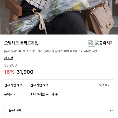
오빌체크 트위드자켓
[우아한무드👑]체크 트위드 결에 글리터한 원사가 섞여 독보적으로 빛나는 자켓~
개 리뷰
38,900
18%
31,900
신규가입 혜택
신규가입 혜택
혜택보기
무이자 카드
최대 6개월 무이자