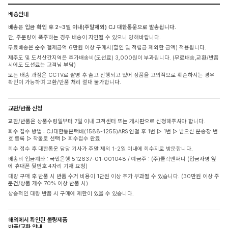
배송안내
배송은 입금 확인 후 2~3일 이내(주말제외) CJ 대한통운으로 발송됩니다.
단, 주문량이 폭주하는 경우 배송이 지연될 수 있으니 양해바랍니다.
무료배송은 순수 결제금액 6만원 이상 구매시(할인 및 적립금 제외한 금액) 적용됩니다.
제주도 및 도서산간지역은 추가배송비(도선료) 3,000원이 부과됩니다. (무료배송,교환/반품
시에도 도선료는 고객님 부담)
모든 배송 과정은 CCTV로 촬영 후 출고 진행되고 있어 상품을 고의적으로 훼손하시는 경우
확인이 가능하며 교환/반품 처리 절대 불가합니다.
교환/반품 신청
교환/반품은 상품수령일부터 7일 이내 고객센터 또는 게시판으로 신청해주셔야 합니다.
회수 접수 방법 : CJ대한통운택배(1588-1255)ARS 연결 후 1번 ▷ 1번 ▷ 받으신 운송장 번
호 등록 ▷ 착불로 선택 ▷ 회수접수 완료
회수 접수 후 대한통운 담당 기사가 주말 제외 1-2일 이내에 회수지로 방문합니다.
배송비 입금계좌 : 국민은행 512637-01-001048 / 예금주 : (주)클릭앤퍼니 (입금자명 옆
에 휴대폰 뒷번호 4자리 기재 요청)
대량 구매 후 반품 시 반품 수거 비용이 1만원 이상 추가 부과될 수 있습니다. (30만원 이상 주
문건/상품 개수 70% 이상 반품 시)
상습적인 대량 반품 시 구매에 제한이 있을 수 있습니다.
해외에서 확인된 불량제품
반품/교환 안내