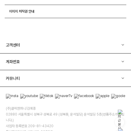
이미지 저작권 안내
고객센터
계좌번호
커뮤니티
(주)클릭앤퍼니/김예중
02880 서울특별시 성북구 성북로 49 (성북동, 운석빌딩) 운석빌딩 5층(반품주소가 아닙
니다.)
사업자 등록번호 209-81-43420