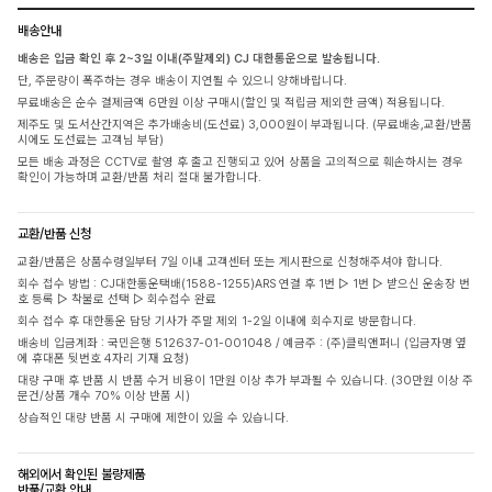
배송안내
배송은 입금 확인 후 2~3일 이내(주말제외) CJ 대한통운으로 발송됩니다.
단, 주문량이 폭주하는 경우 배송이 지연될 수 있으니 양해바랍니다.
무료배송은 순수 결제금액 6만원 이상 구매시(할인 및 적립금 제외한 금액) 적용됩니다.
제주도 및 도서산간지역은 추가배송비(도선료) 3,000원이 부과됩니다. (무료배송,교환/반품
시에도 도선료는 고객님 부담)
모든 배송 과정은 CCTV로 촬영 후 출고 진행되고 있어 상품을 고의적으로 훼손하시는 경우
확인이 가능하며 교환/반품 처리 절대 불가합니다.
교환/반품 신청
교환/반품은 상품수령일부터 7일 이내 고객센터 또는 게시판으로 신청해주셔야 합니다.
회수 접수 방법 : CJ대한통운택배(1588-1255)ARS 연결 후 1번 ▷ 1번 ▷ 받으신 운송장 번
호 등록 ▷ 착불로 선택 ▷ 회수접수 완료
회수 접수 후 대한통운 담당 기사가 주말 제외 1-2일 이내에 회수지로 방문합니다.
배송비 입금계좌 : 국민은행 512637-01-001048 / 예금주 : (주)클릭앤퍼니 (입금자명 옆
에 휴대폰 뒷번호 4자리 기재 요청)
대량 구매 후 반품 시 반품 수거 비용이 1만원 이상 추가 부과될 수 있습니다. (30만원 이상 주
문건/상품 개수 70% 이상 반품 시)
상습적인 대량 반품 시 구매에 제한이 있을 수 있습니다.
해외에서 확인된 불량제품
반품/교환 안내