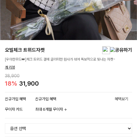
오빌체크 트위드자켓
[우아한무드👑]체크 트위드 결에 글리터한 원사가 섞여 독보적으로 빛나는 자켓~
개 리뷰
38,900
18%
31,900
신규가입 혜택
신규가입 혜택
혜택보기
무이자 카드
최대 6개월 무이자