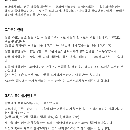
국내에서 배송 받은 상품을 개인적으로 해외에 전달하신 후 불량제품으로 확인되었을 경우,
해당 제품이 클릭앤퍼니로 도착된 후에 교환/반품 처리가 가능하며, 클릭앤퍼니에서는 국내택
배비에 한해서 운송비를 부담 합니다
교환운임 안내
상품 교환은 동일 상품 또는 타 상품으로도 교환 가능하며, 교환시 교환배송비 6,000원은 고
객님 부담입니다.
(상품을 저희쪽에 보내는 배송비 3,000+고객님께 다시 발송되는 배송비 3,000)
상품 불량일 경우 : 동일 상품으로 교환시 클릭앤퍼니에서 왕복 운임을 모두 부담합니다.
상품 불량일 경우 : 동일 상품 외 타 상품이나 옵션 변경시 배송비 3,000원 고객님 부담입니
다.
상품 불량일 경우 : 교환이 아닌 변심으로 반품을 할 경우 초기 배송비 3,000원은 고객님 부
담입니다.
(인위적인 훼손 & 수선 등의 악용을 방지하기 위함이니 양해부탁드립니다)
*교환/반품시에도 추가 발생되는 모든 도선료는 고객님께서 부담해주셔야 합니다.
교환/반품이 불가한 경우
반품기한(상품 수령후 7일)이 경과한 경우
공정거래, 표준약관 제 15조 2항에 의한 이용자의 사용 또는 일부 소비에 의하여 재화 가치가
현저히 감소한 경우
(착용 흔적, 화장품, 탈취제 냄새, 세탁, 수선, 택훼손 포함)
세탁을 하신 경우나 착용을 하신 후에는 불량이 발견되어도 교환/반품이 불가합니다.
워싱면 종류의 제품은 워싱과정에서 옷이 살짝 돌아가는 현상이 있을 수 있습니다.