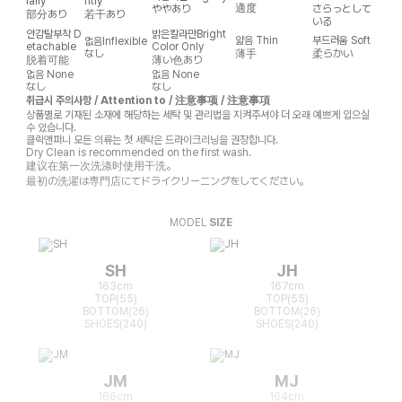
ially
htly
適度
ややあり
さらっとして
部分あり
若干あり
いる
안감탈부착
D
밝은칼라만
Bright
얇음
Thin
부드러움
Soft
없음
Inflexible
etachable
Color Only
なし
薄手
柔らかい
脱着可能
薄い色あり
없음
None
없음
None
なし
なし
취급시 주의사항 / Attention to / 注意事项 / 注意事項
상품별로 기재된 소재에 해당하는 세탁 및 관리법을 지켜주셔야 더 오래 예쁘게 입으실
수 있습니다.
클릭앤퍼니 모든 의류는 첫 세탁은 드라이크리닝을 권장합니다.
Dry Clean is recommended on the first wash.
建议在第一次洗涤时使用干洗。
最初の洗濯は専門店にてドライクリーニングをしてください。
MODEL
SIZE
SH
JH
163cm
167cm
TOP(55)
TOP(55)
BOTTOM(26)
BOTTOM(26)
SHOES(240)
SHOES(240)
JM
MJ
166cm
164cm