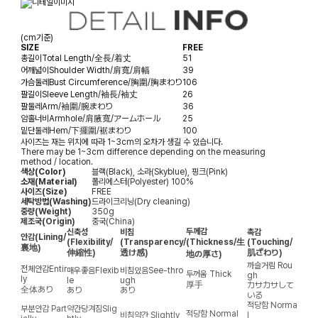
(cm기준)
SIZE
FREE
총길이
Total Length/全長/着丈
51
어깨넓이
Shoulder Width/肩寬/肩幅
39
가슴둘레
Bust Circumference/胸圍/胸まわり
106
팔길이
Sleeve Length/袖長/袖丈
26
팔둘레
Arm/袖圍/腕まわり
36
암홀너비
Armhole/肩腋寬/アームホール
25
밑단둘레
Hem/下擺圍/裾まわり
100
사이즈는 재는 위치에 따라 1~3cm의 오차가 생길 수 있습니다.
There may be 1~3cm difference depending on the measuring
method / location.
색상(Color)
블랙(Black), 소라(Skyblue), 핑크(Pink)
소재(Material)
폴리에스터(Polyester) 100%
사이즈(Size)
FREE
세탁방법(Washing)
드라이크리닝(Dry cleaning)
중량(Weight)
350g
제조국(Origin)
중국(China)
두께감
신축성
비침
촉감
안감
(Lining/
(Flexibility/
(Transparency/
(Thickness/生
(Touching/
裏地)
伸縮性)
透け感)
肌ざわり)
地の厚さ)
까슬거림
Rou
전체안감
Entir
매우좋음
Flexib
비침있음
See-thro
두꺼움
Thick
gh
ly
le
ugh
厚手
カサカサして
全体あり
あり
あり
いる
적당함
Norma
부분안감
Part
약간당겨짐
Slig
적당함
Normal
비침약간
Slightly
l