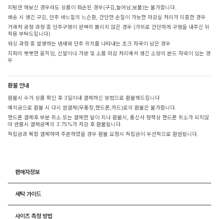
피팅만 해보신 경우라도 상품이 훼손된 경우(구김,늘어남,보풀)는 불가합니다.
배송 시 생긴 구김, 단추 바느질의 느슨함, 간단한 손질이 가능한 마감실 처리가 미흡한 경우
거래처 공정 과정 중 단추구멍이 완벽히 뚫리지 않은 경우 (가위로 간단하게 구멍을 내주신 뒤
착용 부탁드립니다)
워싱 과정 중 발생하는 냄새와 단추 위치를 나타내는 초크 자국이 남은 경우
지퍼의 뻣뻣한 움직임, 신발이나 가방 및 소품 마감 처리에서 생긴 소량의 본드 자국이 있는 경
우
환불 안내
환불시 수거 상품 확인 후 3일이내 결제하신 방법으로 환불해드립니다
예치금으로 환불 시 다시 원결제(무통장,핸드폰,카드)로의 환불은 불가합니다.
핸드폰 결제후 부분 취소 또는 결제한 달이 지나 환불시, 통신사 정책상 핸드폰 취소가 되지않
아 반품시 결제금액의 3.75%가 차감 후 환불됩니다.
적립금과 복합 결제하여 주문하였을 경우 환불 요청시 적립금이 우선적으로 환원됩니다.
판매자정보
세탁 가이드
사이즈 측정 방법