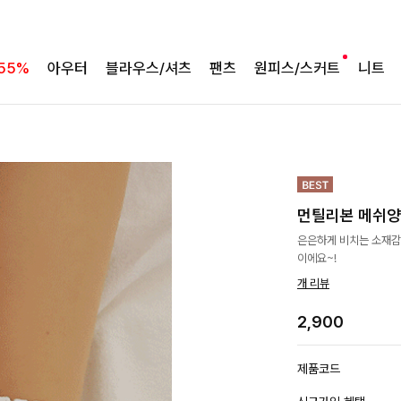
55%
아우터
블라우스/셔츠
팬츠
원피스/스커트
니트
먼틸리본 메쉬
은은하게 비치는 소재감
이에요~!
개 리뷰
2,900
제품코드