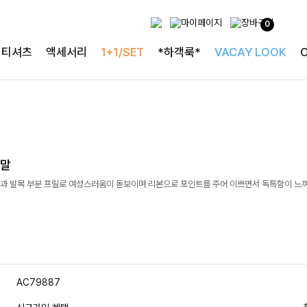
0
티셔츠
액세서리
1+1/SET
*하객룩*
VACAY LOOK
양말
과 발목 부분 프릴로 여성스러움이 돋보이며 리본으로 포인트를 주어 이쁘면서 독특함이 느
AC79887