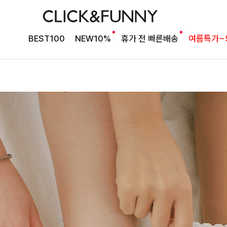
BEST100
NEW10%
휴가 전 빠른배송
여름특가~