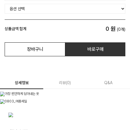
0
원
상품금액 합계
(
0
개)
장바구니
바로구매
상세정보
리뷰
(
0
)
Q&A