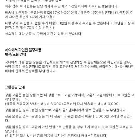
호 등록 ▷ 착불로 선택 ▷ 회수접수 완료
회수 접수 후 대한통운 담당 기사가 주말 제외 1-2일 이내에 회수지로 방문합니다.
배송비 입금계좌 : 국민은행 512637-01-001048 / 예금주 : (주)클릭앤퍼니 (입금자명 옆
에 휴대폰 뒷번호 4자리 기재 요청)
대량 구매 후 반품 시 반품 수거 비용이 1만원 이상 추가 부과될 수 있습니다. (30만원 이상 주
문건/상품 개수 70% 이상 반품 시)
상습적인 대량 반품 시 구매에 제한이 있을 수 있습니다.
해외에서 확인된 불량제품
반품/교환 안내
국내에서 배송 받은 상품을 개인적으로 해외에 전달하신 후 불량제품으로 확인되었을 경우,
해당 제품이 클릭앤퍼니로 도착된 후에 교환/반품 처리가 가능하며, 클릭앤퍼니에서는 국내택
배비에 한해서 운송비를 부담 합니다
교환운임 안내
상품 교환은 동일 상품 또는 타 상품으로도 교환 가능하며, 교환시 교환배송비 6,000원은 고
객님 부담입니다.
(상품을 저희쪽에 보내는 배송비 3,000+고객님께 다시 발송되는 배송비 3,000)
상품 불량일 경우 : 동일 상품으로 교환시 클릭앤퍼니에서 왕복 운임을 모두 부담합니다.
상품 불량일 경우 : 동일 상품 외 타 상품이나 옵션 변경시 배송비 3,000원 고객님 부담입니
다.
상품 불량일 경우 : 교환이 아닌 변심으로 반품을 할 경우 초기 배송비 3,000원은 고객님 부
담입니다.
(인위적인 훼손 & 수선 등의 악용을 방지하기 위함이니 양해부탁드립니다)