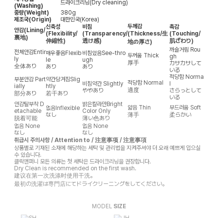
드라이크리닝(Dry cleaning)
(Washing)
중량(Weight)
380g
제조국(Origin)
대한민국(Korea)
두께감
신축성
비침
촉감
안감
(Lining/
(Flexibility/
(Transparency/
(Thickness/生
(Touching/
裏地)
伸縮性)
透け感)
肌ざわり)
地の厚さ)
까슬거림
Rou
전체안감
Entir
매우좋음
Flexib
비침있음
See-thro
두꺼움
Thick
gh
ly
le
ugh
厚手
カサカサして
全体あり
あり
あり
いる
적당함
Norma
부분안감
Part
약간당겨짐
Slig
적당함
Normal
비침약간
Slightly
l
ially
htly
適度
ややあり
さらっとして
部分あり
若干あり
いる
안감탈부착
D
밝은칼라만
Bright
얇음
Thin
부드러움
Soft
없음
Inflexible
etachable
Color Only
なし
薄手
柔らかい
脱着可能
薄い色あり
없음
None
없음
None
なし
なし
취급시 주의사항 / Attention to / 注意事项 / 注意事項
상품별로 기재된 소재에 해당하는 세탁 및 관리법을 지켜주셔야 더 오래 예쁘게 입으실
수 있습니다.
클릭앤퍼니 모든 의류는 첫 세탁은 드라이크리닝을 권장합니다.
Dry Clean is recommended on the first wash.
建议在第一次洗涤时使用干洗。
最初の洗濯は専門店にてドライクリーニングをしてください。
MODEL
SIZE