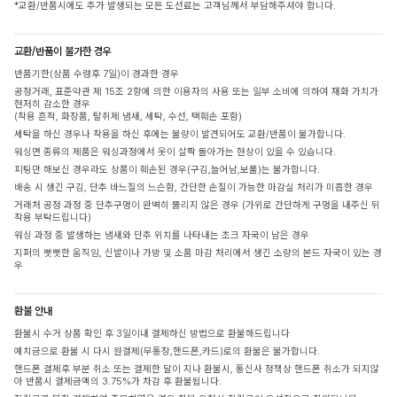
*교환/반품시에도 추가 발생되는 모든 도선료는 고객님께서 부담해주셔야 합니다.
교환/반품이 불가한 경우
반품기한(상품 수령후 7일)이 경과한 경우
공정거래, 표준약관 제 15조 2항에 의한 이용자의 사용 또는 일부 소비에 의하여 재화 가치가
현저히 감소한 경우
(착용 흔적, 화장품, 탈취제 냄새, 세탁, 수선, 택훼손 포함)
세탁을 하신 경우나 착용을 하신 후에는 불량이 발견되어도 교환/반품이 불가합니다.
워싱면 종류의 제품은 워싱과정에서 옷이 살짝 돌아가는 현상이 있을 수 있습니다.
피팅만 해보신 경우라도 상품이 훼손된 경우(구김,늘어남,보풀)는 불가합니다.
배송 시 생긴 구김, 단추 바느질의 느슨함, 간단한 손질이 가능한 마감실 처리가 미흡한 경우
거래처 공정 과정 중 단추구멍이 완벽히 뚫리지 않은 경우 (가위로 간단하게 구멍을 내주신 뒤
착용 부탁드립니다)
워싱 과정 중 발생하는 냄새와 단추 위치를 나타내는 초크 자국이 남은 경우
지퍼의 뻣뻣한 움직임, 신발이나 가방 및 소품 마감 처리에서 생긴 소량의 본드 자국이 있는 경
우
환불 안내
환불시 수거 상품 확인 후 3일이내 결제하신 방법으로 환불해드립니다
예치금으로 환불 시 다시 원결제(무통장,핸드폰,카드)로의 환불은 불가합니다.
핸드폰 결제후 부분 취소 또는 결제한 달이 지나 환불시, 통신사 정책상 핸드폰 취소가 되지않
아 반품시 결제금액의 3.75%가 차감 후 환불됩니다.