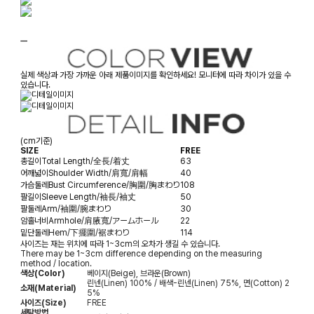
ㅡ
실제 색상과 가장 가까운 아래 제품이미지를 확인하세요! 모니터에 따라 차이가 있을 수
있습니다.
(cm기준)
SIZE
FREE
총길이
Total Length/全長/着丈
63
어깨넓이
Shoulder Width/肩寬/肩幅
40
가슴둘레
Bust Circumference/胸圍/胸まわり
108
팔길이
Sleeve Length/袖長/袖丈
50
팔둘레
Arm/袖圍/腕まわり
30
암홀너비
Armhole/肩腋寬/アームホール
22
밑단둘레
Hem/下擺圍/裾まわり
114
사이즈는 재는 위치에 따라 1~3cm의 오차가 생길 수 있습니다.
There may be 1~3cm difference depending on the measuring
method / location.
색상(Color)
베이지(Beige), 브라운(Brown)
린넨(Linen) 100% / 배색-린넨(Linen) 75%, 면(Cotton) 2
소재(Material)
5%
사이즈(Size)
FREE
세탁방법