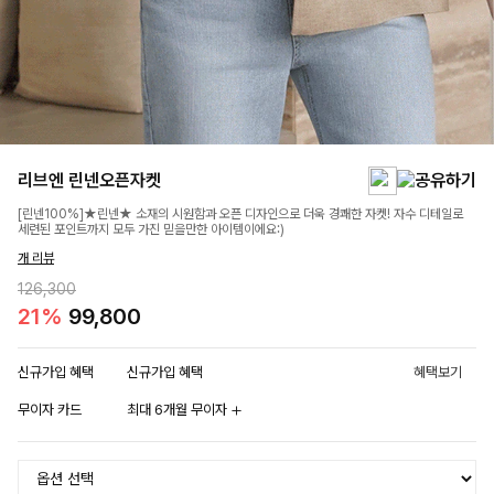
리브엔 린넨오픈자켓
[린넨100%]★린넨★ 소재의 시원함과 오픈 디자인으로 더욱 경쾌한 자켓! 자수 디테일로
세련된 포인트까지 모두 가진 믿을만한 아이템이에요:)
개 리뷰
126,300
21%
99,800
신규가입 혜택
신규가입 혜택
혜택보기
무이자 카드
최대 6개월 무이자