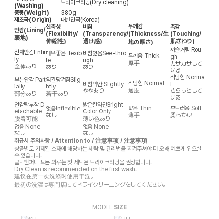
드라이크리닝(Dry cleaning)
(Washing)
중량(Weight)
380g
제조국(Origin)
대한민국(Korea)
두께감
신축성
비침
촉감
안감
(Lining/
(Flexibility/
(Transparency/
(Thickness/生
(Touching/
裏地)
伸縮性)
透け感)
肌ざわり)
地の厚さ)
까슬거림
Rou
전체안감
Entir
매우좋음
Flexib
비침있음
See-thro
두꺼움
Thick
gh
ly
le
ugh
厚手
カサカサして
全体あり
あり
あり
いる
적당함
Norma
부분안감
Part
약간당겨짐
Slig
적당함
Normal
비침약간
Slightly
l
ially
htly
適度
ややあり
さらっとして
部分あり
若干あり
いる
안감탈부착
D
밝은칼라만
Bright
얇음
Thin
부드러움
Soft
없음
Inflexible
etachable
Color Only
なし
薄手
柔らかい
脱着可能
薄い色あり
없음
None
없음
None
なし
なし
취급시 주의사항 / Attention to / 注意事项 / 注意事項
상품별로 기재된 소재에 해당하는 세탁 및 관리법을 지켜주셔야 더 오래 예쁘게 입으실
수 있습니다.
클릭앤퍼니 모든 의류는 첫 세탁은 드라이크리닝을 권장합니다.
Dry Clean is recommended on the first wash.
建议在第一次洗涤时使用干洗。
最初の洗濯は専門店にてドライクリーニングをしてください。
MODEL
SIZE