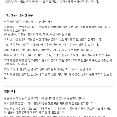
*교환/반품시에도 추가 발생되는 모든 도선료는 고객님께서 부담해주셔야 합니다.
교환/반품이 불가한 경우
반품기한(상품 수령후 7일)이 경과한 경우
공정거래, 표준약관 제 15조 2항에 의한 이용자의 사용 또는 일부 소비에 의하여 재화 가치가
현저히 감소한 경우
(착용 흔적, 화장품, 탈취제 냄새, 세탁, 수선, 택훼손 포함)
세탁을 하신 경우나 착용을 하신 후에는 불량이 발견되어도 교환/반품이 불가합니다.
워싱면 종류의 제품은 워싱과정에서 옷이 살짝 돌아가는 현상이 있을 수 있습니다.
피팅만 해보신 경우라도 상품이 훼손된 경우(구김,늘어남,보풀)는 불가합니다.
배송 시 생긴 구김, 단추 바느질의 느슨함, 간단한 손질이 가능한 마감실 처리가 미흡한 경우
거래처 공정 과정 중 단추구멍이 완벽히 뚫리지 않은 경우 (가위로 간단하게 구멍을 내주신 뒤
착용 부탁드립니다)
워싱 과정 중 발생하는 냄새와 단추 위치를 나타내는 초크 자국이 남은 경우
지퍼의 뻣뻣한 움직임, 신발이나 가방 및 소품 마감 처리에서 생긴 소량의 본드 자국이 있는 경
우
환불 안내
환불시 수거 상품 확인 후 3일이내 결제하신 방법으로 환불해드립니다
예치금으로 환불 시 다시 원결제(무통장,핸드폰,카드)로의 환불은 불가합니다.
핸드폰 결제후 부분 취소 또는 결제한 달이 지나 환불시, 통신사 정책상 핸드폰 취소가 되지않
아 반품시 결제금액의 3.75%가 차감 후 환불됩니다.