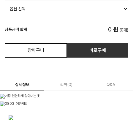
0
원
상품금액 합계
(
0
개)
장바구니
바로구매
상세정보
리뷰
(
0
)
Q&A