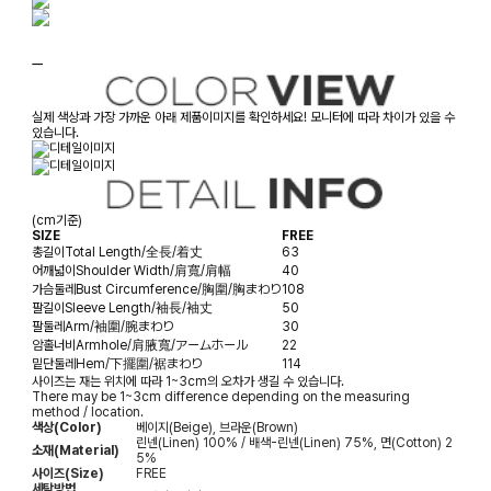
ㅡ
실제 색상과 가장 가까운 아래 제품이미지를 확인하세요! 모니터에 따라 차이가 있을 수
있습니다.
(cm기준)
SIZE
FREE
총길이
Total Length/全長/着丈
63
어깨넓이
Shoulder Width/肩寬/肩幅
40
가슴둘레
Bust Circumference/胸圍/胸まわり
108
팔길이
Sleeve Length/袖長/袖丈
50
팔둘레
Arm/袖圍/腕まわり
30
암홀너비
Armhole/肩腋寬/アームホール
22
밑단둘레
Hem/下擺圍/裾まわり
114
사이즈는 재는 위치에 따라 1~3cm의 오차가 생길 수 있습니다.
There may be 1~3cm difference depending on the measuring
method / location.
색상(Color)
베이지(Beige), 브라운(Brown)
린넨(Linen) 100% / 배색-린넨(Linen) 75%, 면(Cotton) 2
소재(Material)
5%
사이즈(Size)
FREE
세탁방법