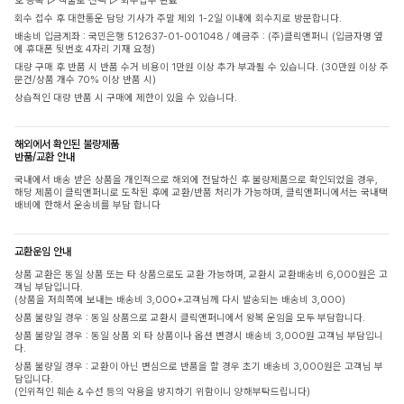
호 등록 ▷ 착불로 선택 ▷ 회수접수 완료
회수 접수 후 대한통운 담당 기사가 주말 제외 1-2일 이내에 회수지로 방문합니다.
배송비 입금계좌 : 국민은행 512637-01-001048 / 예금주 : (주)클릭앤퍼니 (입금자명 옆
에 휴대폰 뒷번호 4자리 기재 요청)
대량 구매 후 반품 시 반품 수거 비용이 1만원 이상 추가 부과될 수 있습니다. (30만원 이상 주
문건/상품 개수 70% 이상 반품 시)
상습적인 대량 반품 시 구매에 제한이 있을 수 있습니다.
해외에서 확인된 불량제품
반품/교환 안내
국내에서 배송 받은 상품을 개인적으로 해외에 전달하신 후 불량제품으로 확인되었을 경우,
해당 제품이 클릭앤퍼니로 도착된 후에 교환/반품 처리가 가능하며, 클릭앤퍼니에서는 국내택
배비에 한해서 운송비를 부담 합니다
교환운임 안내
상품 교환은 동일 상품 또는 타 상품으로도 교환 가능하며, 교환시 교환배송비 6,000원은 고
객님 부담입니다.
(상품을 저희쪽에 보내는 배송비 3,000+고객님께 다시 발송되는 배송비 3,000)
상품 불량일 경우 : 동일 상품으로 교환시 클릭앤퍼니에서 왕복 운임을 모두 부담합니다.
상품 불량일 경우 : 동일 상품 외 타 상품이나 옵션 변경시 배송비 3,000원 고객님 부담입니
다.
상품 불량일 경우 : 교환이 아닌 변심으로 반품을 할 경우 초기 배송비 3,000원은 고객님 부
담입니다.
(인위적인 훼손 & 수선 등의 악용을 방지하기 위함이니 양해부탁드립니다)