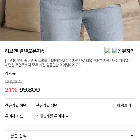
리브엔 린넨오픈자켓
[린넨100%]★린넨★ 소재의 시원함과 오픈 디자인으로 더욱 경쾌한 자켓! 자수 디테일로
세련된 포인트까지 모두 가진 믿을만한 아이템이에요:)
개 리뷰
126,300
21%
99,800
신규가입 혜택
신규가입 혜택
혜택보기
무이자 카드
최대 6개월 무이자