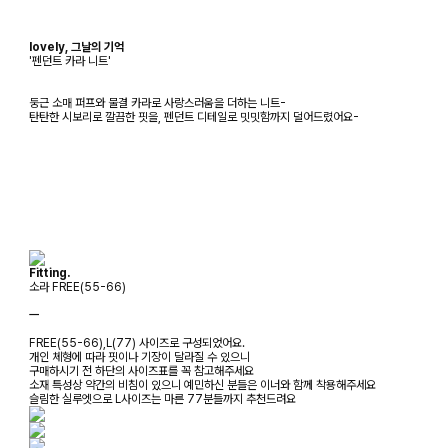
lovely, 그날의 기억
'펜던트 카라 니트'
둥근 소매 퍼프와 물결 카라로 사랑스러움을 더하는 니트-
탄탄한 시보리로 깔끔한 핏을, 펜던트 디테일로 밋밋함까지 덜어드렸어요-
Fitting.
소라 FREE(55-66)
ㅡ
FREE(55-66),L(77) 사이즈로 구성되었어요.
개인 체형에 따라 핏이나 기장이 달라질 수 있으니
구매하시기 전 하단의 사이즈표를 꼭 참고해주세요
소재 특성상 약간의 비침이 있으니 예민하신 분들은 이너와 함께 착용해주세요
슬림한 실루엣으로 L사이즈는 마른 77분들까지 추천드려요