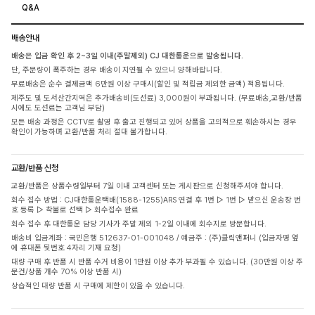
Q&A
배송안내
배송은 입금 확인 후 2~3일 이내(주말제외) CJ 대한통운으로 발송됩니다.
단, 주문량이 폭주하는 경우 배송이 지연될 수 있으니 양해바랍니다.
무료배송은 순수 결제금액 6만원 이상 구매시(할인 및 적립금 제외한 금액) 적용됩니다.
제주도 및 도서산간지역은 추가배송비(도선료) 3,000원이 부과됩니다. (무료배송,교환/반품
시에도 도선료는 고객님 부담)
모든 배송 과정은 CCTV로 촬영 후 출고 진행되고 있어 상품을 고의적으로 훼손하시는 경우
확인이 가능하며 교환/반품 처리 절대 불가합니다.
교환/반품 신청
교환/반품은 상품수령일부터 7일 이내 고객센터 또는 게시판으로 신청해주셔야 합니다.
회수 접수 방법 : CJ대한통운택배(1588-1255)ARS 연결 후 1번 ▷ 1번 ▷ 받으신 운송장 번
호 등록 ▷ 착불로 선택 ▷ 회수접수 완료
회수 접수 후 대한통운 담당 기사가 주말 제외 1-2일 이내에 회수지로 방문합니다.
배송비 입금계좌 : 국민은행 512637-01-001048 / 예금주 : (주)클릭앤퍼니 (입금자명 옆
에 휴대폰 뒷번호 4자리 기재 요청)
대량 구매 후 반품 시 반품 수거 비용이 1만원 이상 추가 부과될 수 있습니다. (30만원 이상 주
문건/상품 개수 70% 이상 반품 시)
상습적인 대량 반품 시 구매에 제한이 있을 수 있습니다.