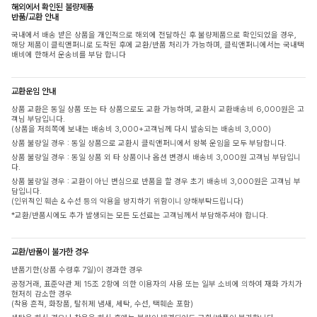
해외에서 확인된 불량제품
반품/교환 안내
국내에서 배송 받은 상품을 개인적으로 해외에 전달하신 후 불량제품으로 확인되었을 경우,
해당 제품이 클릭앤퍼니로 도착된 후에 교환/반품 처리가 가능하며, 클릭앤퍼니에서는 국내택
배비에 한해서 운송비를 부담 합니다
교환운임 안내
상품 교환은 동일 상품 또는 타 상품으로도 교환 가능하며, 교환시 교환배송비 6,000원은 고
객님 부담입니다.
(상품을 저희쪽에 보내는 배송비 3,000+고객님께 다시 발송되는 배송비 3,000)
상품 불량일 경우 : 동일 상품으로 교환시 클릭앤퍼니에서 왕복 운임을 모두 부담합니다.
상품 불량일 경우 : 동일 상품 외 타 상품이나 옵션 변경시 배송비 3,000원 고객님 부담입니
다.
상품 불량일 경우 : 교환이 아닌 변심으로 반품을 할 경우 초기 배송비 3,000원은 고객님 부
담입니다.
(인위적인 훼손 & 수선 등의 악용을 방지하기 위함이니 양해부탁드립니다)
*교환/반품시에도 추가 발생되는 모든 도선료는 고객님께서 부담해주셔야 합니다.
교환/반품이 불가한 경우
반품기한(상품 수령후 7일)이 경과한 경우
공정거래, 표준약관 제 15조 2항에 의한 이용자의 사용 또는 일부 소비에 의하여 재화 가치가
현저히 감소한 경우
(착용 흔적, 화장품, 탈취제 냄새, 세탁, 수선, 택훼손 포함)