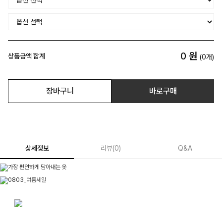
0
원
상품금액 합계
(
0
개)
장바구니
바로구매
상세정보
리뷰
(
0
)
Q&A