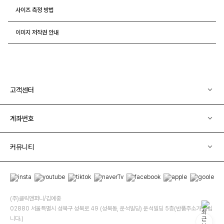
사이즈 측정 방법
이미지 저작권 안내
고객센터
계좌번호
커뮤니티
(주)클릭앤퍼니/김예중
02880 서울특별시 성북구 성북로 49 (성북동, 운석빌딩) 운석빌딩 5층(반품주소가 아닙
니다.)