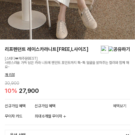
리프펜던트 레이스카라니트[FREE,L사이즈]
[스테디👑재주문BEST]
사랑스러움 가득 담은 카라 니트에 펜던트 포인트까지 톡-톡 얼굴을 밝혀주는 컬러와 함께 해
요-
개 리뷰
30,900
10%
27,900
신규가입 혜택
신규가입 혜택
혜택보기
무이자 카드
최대 6개월 무이자