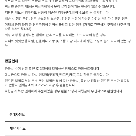
세탁을 하신 경우나 착용을 하신 후에는 불량이 발견되어도 교환/반품이 불가합니다.
워싱면 종류의 제품은 워싱과정에서 옷이 살짝 돌아가는 현상이 있을 수 있습니다.
피팅만 해보신 경우라도 상품이 훼손된 경우(구김,늘어남,보풀)는 불가합니다.
배송 시 생긴 구김, 단추 바느질의 느슨함, 간단한 손질이 가능한 마감실 처리가 미흡한 경우
거래처 공정 과정 중 단추구멍이 완벽히 뚫리지 않은 경우 (가위로 간단하게 구멍을 내주신 뒤
착용 부탁드립니다)
워싱 과정 중 발생하는 냄새와 단추 위치를 나타내는 초크 자국이 남은 경우
지퍼의 뻣뻣한 움직임, 신발이나 가방 및 소품 마감 처리에서 생긴 소량의 본드 자국이 있는 경
우
환불 안내
환불시 수거 상품 확인 후 3일이내 결제하신 방법으로 환불해드립니다
예치금으로 환불 시 다시 원결제(무통장,핸드폰,카드)로의 환불은 불가합니다.
핸드폰 결제후 부분 취소 또는 결제한 달이 지나 환불시, 통신사 정책상 핸드폰 취소가 되지않
아 반품시 결제금액의 3.75%가 차감 후 환불됩니다.
적립금과 복합 결제하여 주문하였을 경우 환불 요청시 적립금이 우선적으로 환원됩니다.
판매자정보
세탁 가이드