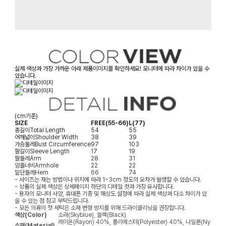
실제 색상과 가장 가까운 아래 제품이미지를 확인하세요! 모니터에 따라 차이가 있을 수
있습니다.
(cm기준)
SIZE
FREE(55-66)
L(77)
총길이
Total Length
54
55
어깨넓이
Shoulder Width
38
39
가슴둘레
Bust Circumference
97
103
팔길이
Sleeve Length
17
19
팔둘레
Arm
28
31
암홀너비
Armhole
22
22
밑단둘레
Hem
66
74
- 사이즈는 재는 방법이나 위치에 따라 1~3cm 정도의 오차가 발생할 수 있습니다.
- 상품의 실제 색상은 상세페이지 하단의 디테일 컷과 가장 유사합니다.
- 용자의 모니터 사양, 휴대폰 기종 및 해상도 설정에 따라 실제 색상과 다소 차이가 있
을 수 있는 점 참고 부탁드립니다.
- 모든 의류의 첫 세탁은 소재 변형 방지를 위해 드라이클리닝을 권장합니다.
색상(Color)
소라(Skyblue), 블랙(Black)
레이온(Rayon) 40%, 폴리에스터(Polyester) 40%, 나일론(Ny
소재(Material)