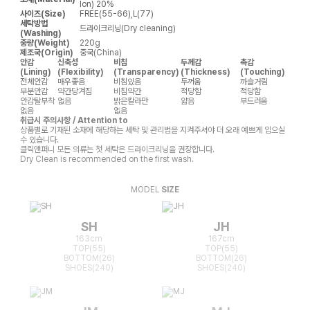
lon) 20%
사이즈(Size)
FREE(55-66),L(77)
세탁방법
드라이크리닝(Dry cleaning)
(Washing)
중량(Weight)
220g
제조국(Origin)
중국(China)
안감
신축성
비침
두께감
촉감
(Lining)
(Flexibility)
(Transparency)
(Thickness)
(Touching)
전체안감
매우좋음
비침있음
두꺼움
까슬거림
부분안감
약간당겨짐
비침약간
적당함
적당함
안감탈부착
없음
밝은칼라만
얇음
부드러움
없음
없음
취급시 주의사항 / Attention to
상품별로 기재된 소재에 해당하는 세탁 및 관리법을 지켜주셔야 더 오래 예쁘게 입으실
수 있습니다.
클릭앤퍼니 모든 의류는 첫 세탁은 드라이크리닝을 권장합니다.
Dry Clean is recommended on the first wash.
MODEL
SIZE
SH
JH
163cm
167cm
TOP(55)
TOP(55)
BOTTOM(26)
BOTTOM(26)
SHOES(240)
SHOES(240)