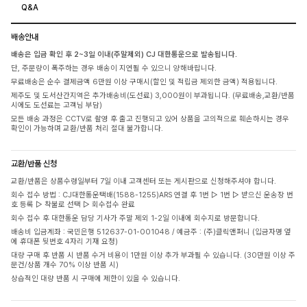
Q&A
배송안내
배송은 입금 확인 후 2~3일 이내(주말제외) CJ 대한통운으로 발송됩니다.
단, 주문량이 폭주하는 경우 배송이 지연될 수 있으니 양해바랍니다.
무료배송은 순수 결제금액 6만원 이상 구매시(할인 및 적립금 제외한 금액) 적용됩니다.
제주도 및 도서산간지역은 추가배송비(도선료) 3,000원이 부과됩니다. (무료배송,교환/반품
시에도 도선료는 고객님 부담)
모든 배송 과정은 CCTV로 촬영 후 출고 진행되고 있어 상품을 고의적으로 훼손하시는 경우
확인이 가능하며 교환/반품 처리 절대 불가합니다.
교환/반품 신청
교환/반품은 상품수령일부터 7일 이내 고객센터 또는 게시판으로 신청해주셔야 합니다.
회수 접수 방법 : CJ대한통운택배(1588-1255)ARS 연결 후 1번 ▷ 1번 ▷ 받으신 운송장 번
호 등록 ▷ 착불로 선택 ▷ 회수접수 완료
회수 접수 후 대한통운 담당 기사가 주말 제외 1-2일 이내에 회수지로 방문합니다.
배송비 입금계좌 : 국민은행 512637-01-001048 / 예금주 : (주)클릭앤퍼니 (입금자명 옆
에 휴대폰 뒷번호 4자리 기재 요청)
대량 구매 후 반품 시 반품 수거 비용이 1만원 이상 추가 부과될 수 있습니다. (30만원 이상 주
문건/상품 개수 70% 이상 반품 시)
상습적인 대량 반품 시 구매에 제한이 있을 수 있습니다.