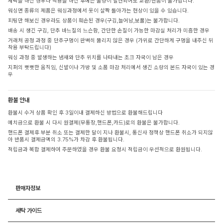
세탁을 하신 경우나 착용을 하신 후에는 불량이 발견되어도 교환/반품이 불가합니다.
워싱면 종류의 제품은 워싱과정에서 옷이 살짝 돌아가는 현상이 있을 수 있습니다.
피팅만 해보신 경우라도 상품이 훼손된 경우(구김,늘어남,보풀)는 불가합니다.
배송 시 생긴 구김, 단추 바느질의 느슨함, 간단한 손질이 가능한 마감실 처리가 미흡한 경우
거래처 공정 과정 중 단추구멍이 완벽히 뚫리지 않은 경우 (가위로 간단하게 구멍을 내주신 뒤
착용 부탁드립니다)
워싱 과정 중 발생하는 냄새와 단추 위치를 나타내는 초크 자국이 남은 경우
지퍼의 뻣뻣한 움직임, 신발이나 가방 및 소품 마감 처리에서 생긴 소량의 본드 자국이 있는 경
우
환불 안내
환불시 수거 상품 확인 후 3일이내 결제하신 방법으로 환불해드립니다
예치금으로 환불 시 다시 원결제(무통장,핸드폰,카드)로의 환불은 불가합니다.
핸드폰 결제후 부분 취소 또는 결제한 달이 지나 환불시, 통신사 정책상 핸드폰 취소가 되지않
아 반품시 결제금액의 3.75%가 차감 후 환불됩니다.
적립금과 복합 결제하여 주문하였을 경우 환불 요청시 적립금이 우선적으로 환원됩니다.
판매자정보
세탁 가이드