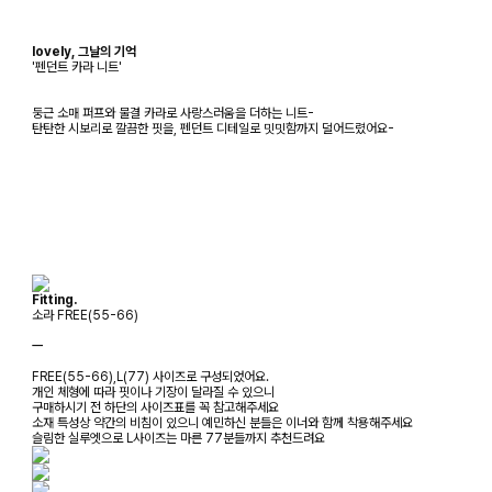
lovely, 그날의 기억
'펜던트 카라 니트'
둥근 소매 퍼프와 물결 카라로 사랑스러움을 더하는 니트-
탄탄한 시보리로 깔끔한 핏을, 펜던트 디테일로 밋밋함까지 덜어드렸어요-
Fitting.
소라 FREE(55-66)
ㅡ
FREE(55-66),L(77) 사이즈로 구성되었어요.
개인 체형에 따라 핏이나 기장이 달라질 수 있으니
구매하시기 전 하단의 사이즈표를 꼭 참고해주세요
소재 특성상 약간의 비침이 있으니 예민하신 분들은 이너와 함께 착용해주세요
슬림한 실루엣으로 L사이즈는 마른 77분들까지 추천드려요