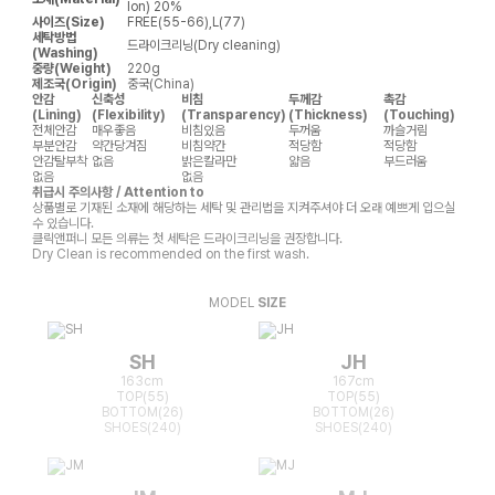
lon) 20%
사이즈(Size)
FREE(55-66),L(77)
세탁방법
드라이크리닝(Dry cleaning)
(Washing)
중량(Weight)
220g
제조국(Origin)
중국(China)
안감
신축성
비침
두께감
촉감
(Lining)
(Flexibility)
(Transparency)
(Thickness)
(Touching)
전체안감
매우좋음
비침있음
두꺼움
까슬거림
부분안감
약간당겨짐
비침약간
적당함
적당함
안감탈부착
없음
밝은칼라만
얇음
부드러움
없음
없음
취급시 주의사항 / Attention to
상품별로 기재된 소재에 해당하는 세탁 및 관리법을 지켜주셔야 더 오래 예쁘게 입으실
수 있습니다.
클릭앤퍼니 모든 의류는 첫 세탁은 드라이크리닝을 권장합니다.
Dry Clean is recommended on the first wash.
MODEL
SIZE
SH
JH
163cm
167cm
TOP(55)
TOP(55)
BOTTOM(26)
BOTTOM(26)
SHOES(240)
SHOES(240)