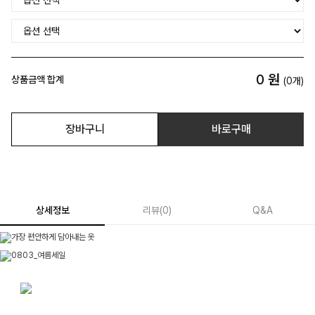
0
원
상품금액 합계
(
0
개)
장바구니
바로구매
상세정보
리뷰
(
0
)
Q&A