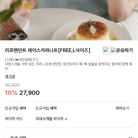
리프펜던트 레이스카라니트[FREE,L사이즈]
[스테디👑재주문BEST]
사랑스러움 가득 담은 카라 니트에 펜던트 포인트까지 톡-톡 얼굴을 밝혀주는 컬러와 함께 해
요-
개 리뷰
30,900
10%
27,900
신규가입 혜택
신규가입 혜택
혜택보기
무이자 카드
최대 6개월 무이자