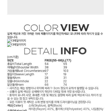
실제 색상과 가장 가까운 아래 제품이미지를 확인하세요! 모니터에 따라 차이가 있을 수
있습니다.
(cm기준)
SIZE
FREE(55-66)
L(77)
총길이
Total Length
54
55
어깨넓이
Shoulder Width
38
39
가슴둘레
Bust Circumference
97
103
팔길이
Sleeve Length
17
19
팔둘레
Arm
28
31
암홀너비
Armhole
22
22
밑단둘레
Hem
66
74
- 사이즈는 재는 방법이나 위치에 따라 1~3cm 정도의 오차가 발생할 수 있습니다.
- 상품의 실제 색상은 상세페이지 하단의 디테일 컷과 가장 유사합니다.
- 용자의 모니터 사양, 휴대폰 기종 및 해상도 설정에 따라 실제 색상과 다소 차이가 있
을 수 있는 점 참고 부탁드립니다.
- 모든 의류의 첫 세탁은 소재 변형 방지를 위해 드라이클리닝을 권장합니다.
색상(Color)
소라(Skyblue), 블랙(Black)
레이온(Rayon) 40%, 폴리에스터(Polyester) 40%, 나일론(Ny
소재(Material)