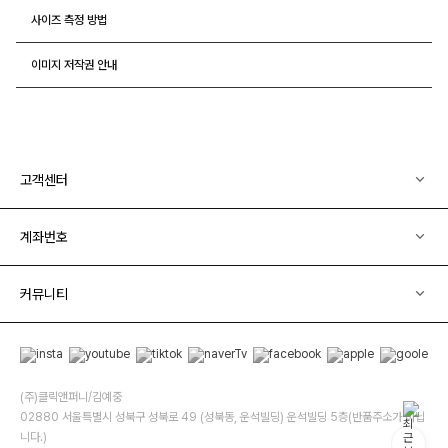
사이즈 측정 방법
이미지 저작권 안내
고객센터
계좌번호
커뮤니티
(주)클릭앤퍼니/김예중
02880 서울특별시 성북구 성북로 49 (성북동, 운석빌딩) 운석빌딩 5층(반품주소가 아닙
니다.)