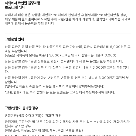
해외에서 확인된 불량제품
반품/교환 안내
국내에서 배송 받은 상품을 개인적으로 해외에 전달하신 후 불량제품으로 확인되었을 경우,
해당 제품이 클릭앤퍼니로 도착된 후에 교환/반품 처리가 가능하며, 클릭앤퍼니에서는 국내택
배비에 한해서 운송비를 부담 합니다
교환운임 안내
상품 교환은 동일 상품 또는 타 상품으로도 교환 가능하며, 교환시 교환배송비 6,000원은 고
객님 부담입니다.
(상품을 저희쪽에 보내는 배송비 3,000+고객님께 다시 발송되는 배송비 3,000)
상품 불량일 경우 : 동일 상품으로 교환시 클릭앤퍼니에서 왕복 운임을 모두 부담합니다.
상품 불량일 경우 : 동일 상품 외 타 상품이나 옵션 변경시 배송비 3,000원 고객님 부담입니
다.
상품 불량일 경우 : 교환이 아닌 변심으로 반품을 할 경우 초기 배송비 3,000원은 고객님 부
담입니다.
(인위적인 훼손 & 수선 등의 악용을 방지하기 위함이니 양해부탁드립니다)
*교환/반품시에도 추가 발생되는 모든 도선료는 고객님께서 부담해주셔야 합니다.
교환/반품이 불가한 경우
반품기한(상품 수령후 7일)이 경과한 경우
공정거래, 표준약관 제 15조 2항에 의한 이용자의 사용 또는 일부 소비에 의하여 재화 가치가
현저히 감소한 경우
(착용 흔적, 화장품, 탈취제 냄새, 세탁, 수선, 택훼손 포함)