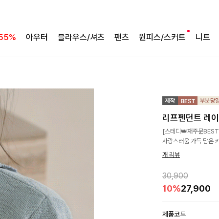
55%
아우터
블라우스/셔츠
팬츠
원피스/스커트
니트
리프펜던트 레이
[스테디👑재주문BEST
사랑스러움 가득 담은 
개 리뷰
30,900
10%
27,900
제품코드