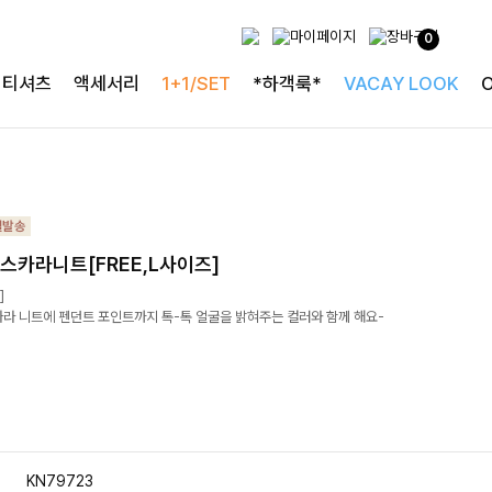
0
티셔츠
액세서리
1+1/SET
*하객룩*
VACAY LOOK
스카라니트[FREE,L사이즈]
]
카라 니트에 펜던트 포인트까지 톡-톡 얼굴을 밝혀주는 컬러와 함께 해요-
KN79723