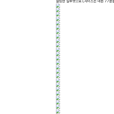
슬림한 실루엣으로 L사이즈는 마른 77분