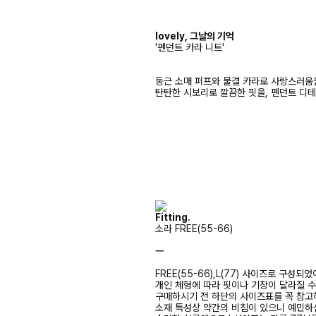
lovely, 그날의 기억
'펜던트 카라 니트'
둥근 소매 퍼프와 물결 카라로 사랑스러움
탄탄한 시보리로 깔끔한 핏을, 펜던트 디
Fitting.
소라 FREE(55-66)
ㅡ
FREE(55-66),L(77) 사이즈로 구성되었
개인 체형에 따라 핏이나 기장이 달라질 
구매하시기 전 하단의 사이즈표를 꼭 참
소재 특성상 약간의 비침이 있으니 예민하