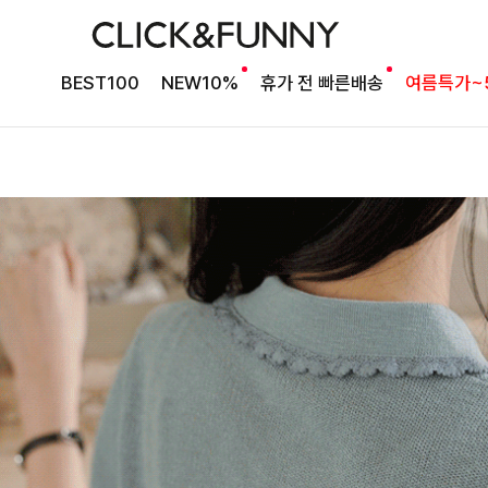
BEST100
NEW10%
휴가 전 빠른배송
여름특가~