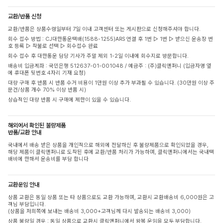
교환/반품 신청
교환/반품은 상품수령일부터 7일 이내 고객센터 또는 게시판으로 신청해주셔야 합니다.
회수 접수 방법 : CJ대한통운택배(1588-1255)ARS 연결 후 1번 ▷ 1번 ▷ 받으신 운송장 번
호 등록 ▷ 착불로 선택 ▷ 회수접수 완료
회수 접수 후 대한통운 담당 기사가 주말 제외 1-2일 이내에 회수지로 방문합니다.
배송비 입금계좌 : 국민은행 512637-01-001048 / 예금주 : (주)클릭앤퍼니 (입금자명 옆
에 휴대폰 뒷번호 4자리 기재 요청)
대량 구매 후 반품 시 반품 수거 비용이 1만원 이상 추가 부과될 수 있습니다. (30만원 이상 주
문건/상품 개수 70% 이상 반품 시)
상습적인 대량 반품 시 구매에 제한이 있을 수 있습니다.
해외에서 확인된 불량제품
반품/교환 안내
국내에서 배송 받은 상품을 개인적으로 해외에 전달하신 후 불량제품으로 확인되었을 경우,
해당 제품이 클릭앤퍼니로 도착된 후에 교환/반품 처리가 가능하며, 클릭앤퍼니에서는 국내택
배비에 한해서 운송비를 부담 합니다
교환운임 안내
상품 교환은 동일 상품 또는 타 상품으로도 교환 가능하며, 교환시 교환배송비 6,000원은 고
객님 부담입니다.
(상품을 저희쪽에 보내는 배송비 3,000+고객님께 다시 발송되는 배송비 3,000)
상품 불량일 경우 : 동일 상품으로 교환시 클릭앤퍼니에서 왕복 운임을 모두 부담합니다.