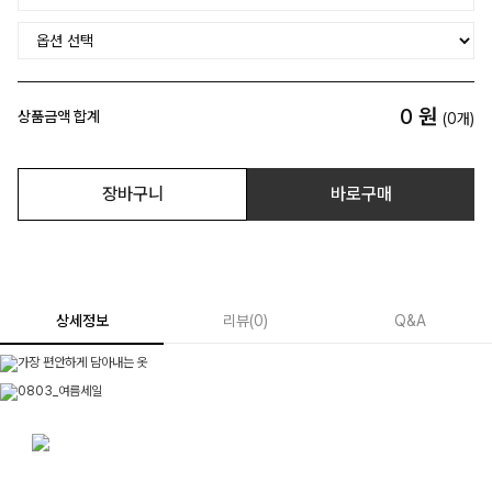
0
원
상품금액 합계
(
0
개)
장바구니
바로구매
상세정보
리뷰
(
0
)
Q&A