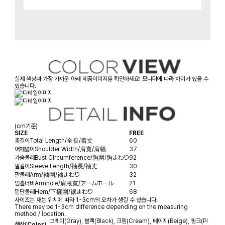
실제 색상과 가장 가까운 아래 제품이미지를 확인하세요! 모니터에 따라 차이가 있을 수
있습니다.
(cm기준)
SIZE
FREE
총길이
Total Length/全長/着丈
60
어깨넓이
Shoulder Width/肩寬/肩幅
37
가슴둘레
Bust Circumference/胸圍/胸まわり
92
팔길이
Sleeve Length/袖長/袖丈
30
팔둘레
Arm/袖圍/袖まわり
32
암홀너비
Armhole/肩腋寬/アームホール
21
밑단둘레
Hem/下擺圍/裾まわり
68
사이즈는 재는 위치에 따라 1~3cm의 오차가 생길 수 있습니다.
There may be 1~3cm difference depending on the measuring
method / location.
그레이(Gray), 블랙(Black), 크림(Cream), 베이지(Beige), 핑크(Pi
색상(Color)