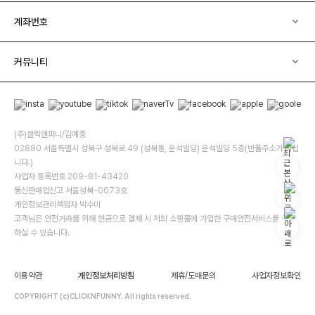
계좌번호
커뮤니티
(주)클릭앤퍼니/김예중
02880 서울특별시 성북구 성북로 49 (성북동, 운석빌딩) 운석빌딩 5층(반품주소가 아닙
니다.)
사업자 등록번호 209-81-43420
통신판매업신고 서울성북-0073호
개인정보관리책임자 박수미
고객님은 안전거래를 위해 현금으로 결제 시 저희 소핑몰에 가입한 구매안전서비스를 이용
하실 수 있습니다.
이용약관
개인정보처리방침
제휴/도매문의
사업자정보확인
COPYRIGHT (c)CLICKNFUNNY. All rights reserved.