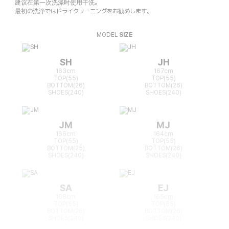
建议在第一次洗涤时使用干洗。
最初の洗浄ではドライクリーニングをお勧めします。
MODEL
SIZE
SH
JH
163cm
167cm
TOP(55)
TOP(55)
BOTTOM(26)
BOTTOM(26)
SHOES(240)
SHOES(240)
JM
MJ
166cm
164cm
TOP(55)
TOP(55)
BOTTOM(25)
BOTTOM(26)
SHOES(240)
SHOES(240)
SA
EJ
168cm
165cm
TOP(55)
TOP(55)
BOTTOM(26)
BOTTOM(26)
SHOES(240)
SHOES(240)