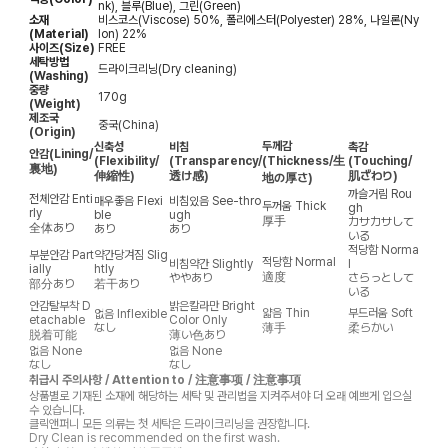
nk), 블루(Blue), 그린(Green)
소재
비스코스(Viscose) 50%, 폴리에스터(Polyester) 28%, 나일론(Ny
(Material)
lon) 22%
사이즈(Size)
FREE
세탁방법
드라이크리닝(Dry cleaning)
(Washing)
중량
170g
(Weight)
제조국
중국(China)
(Origin)
두께감
신축성
비침
촉감
안감
(Lining/
(Flexibility/
(Transparency/
(Thickness/生
(Touching/
裏地)
伸縮性)
透け感)
肌ざわり)
地の厚さ)
까슬거림
Rou
전체안감
Enti
매우좋음
Flexi
비침있음
See-thro
두꺼움
Thick
gh
rly
ble
ugh
厚手
カサカサして
全体あり
あり
あり
いる
적당함
Norma
부분안감
Part
약간당겨짐
Slig
적당함
Normal
비침약간
Slightly
l
ially
htly
適度
ややあり
さらっとして
部分あり
若干あり
いる
안감탈부착
D
밝은칼라만
Bright
얇음
Thin
부드러움
Soft
없음
Inflexible
etachable
Color Only
なし
薄手
柔らかい
脱着可能
薄い色あり
없음
None
없음
None
なし
なし
취급시 주의사항 / Attention to / 注意事项 / 注意事項
상품별로 기재된 소재에 해당하는 세탁 및 관리법을 지켜주셔야 더 오래 예쁘게 입으실
수 있습니다.
클릭앤퍼니 모든 의류는 첫 세탁은 드라이크리닝을 권장합니다.
Dry Clean is recommended on the first wash.