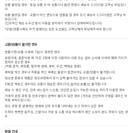
상품 불량일 경우 : 동일 상품 외 타 상품이나 옵션 변경시 배송비 3,000원 고객님 부담입니
다.
상품 불량일 경우 : 교환이 아닌 변심으로 반품을 할 경우 초기 배송비 3,000원은 고객님 부
담입니다.
(인위적인 훼손 & 수선 등의 악용을 방지하기 위함이니 양해부탁드립니다)
*교환/반품시에도 추가 발생되는 모든 도선료는 고객님께서 부담해주셔야 합니다.
교환/반품이 불가한 경우
반품기한(상품 수령후 7일)이 경과한 경우
공정거래, 표준약관 제 15조 2항에 의한 이용자의 사용 또는 일부 소비에 의하여 재화 가치가
현저히 감소한 경우
(착용 흔적, 화장품, 탈취제 냄새, 세탁, 수선, 택훼손 포함)
세탁을 하신 경우나 착용을 하신 후에는 불량이 발견되어도 교환/반품이 불가합니다.
워싱면 종류의 제품은 워싱과정에서 옷이 살짝 돌아가는 현상이 있을 수 있습니다.
피팅만 해보신 경우라도 상품이 훼손된 경우(구김,늘어남,보풀)는 불가합니다.
배송 시 생긴 구김, 단추 바느질의 느슨함, 간단한 손질이 가능한 마감실 처리가 미흡한 경우
거래처 공정 과정 중 단추구멍이 완벽히 뚫리지 않은 경우 (가위로 간단하게 구멍을 내주신 뒤
착용 부탁드립니다)
워싱 과정 중 발생하는 냄새와 단추 위치를 나타내는 초크 자국이 남은 경우
지퍼의 뻣뻣한 움직임, 신발이나 가방 및 소품 마감 처리에서 생긴 소량의 본드 자국이 있는 경
우
환불 안내