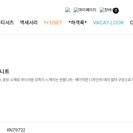
0
티셔츠
액세서리
1+1/SET
*하객룩*
VACAY LOOK
팔니트
스 혼방 소재로 부드러운 감촉이 느껴지는 반팔니트- 베이직한 디자인에 여러 컬러 구성으로
KN79722