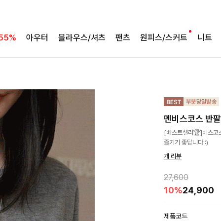
55%
아우터
블라우스/셔츠
팬츠
원피스/스커트
니트
멘비스코스 반
[베스트셀러🏆]비스코
즐기기 좋답니다 :)
개 리뷰
27,600
10%
24,900
제품코드