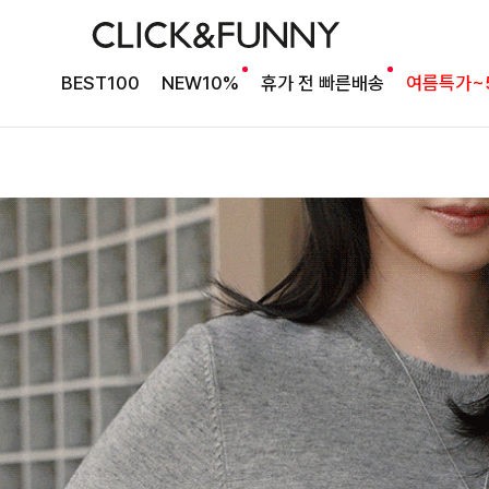
BEST100
NEW10%
휴가 전 빠른배송
여름특가~