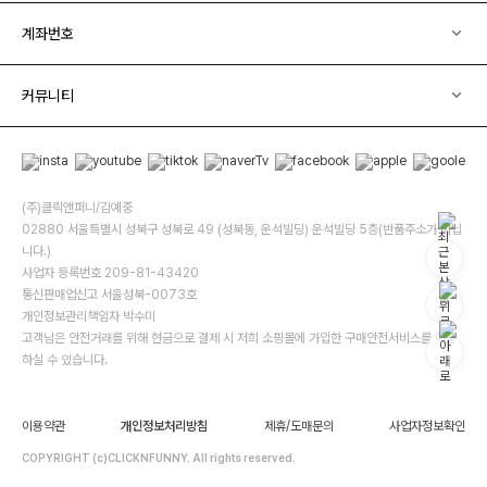
계좌번호
커뮤니티
(주)클릭앤퍼니/김예중
02880 서울특별시 성북구 성북로 49 (성북동, 운석빌딩) 운석빌딩 5층(반품주소가 아닙
니다.)
사업자 등록번호 209-81-43420
통신판매업신고 서울성북-0073호
개인정보관리책임자 박수미
고객님은 안전거래를 위해 현금으로 결제 시 저희 소핑몰에 가입한 구매안전서비스를 이용
하실 수 있습니다.
이용약관
개인정보처리방침
제휴/도매문의
사업자정보확인
COPYRIGHT (c)CLICKNFUNNY. All rights reserved.