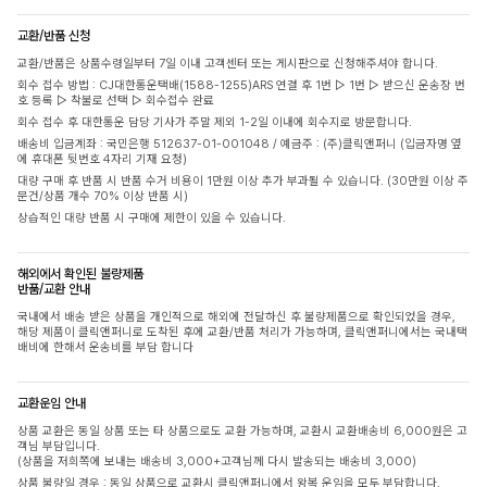
교환/반품 신청
교환/반품은 상품수령일부터 7일 이내 고객센터 또는 게시판으로 신청해주셔야 합니다.
회수 접수 방법 : CJ대한통운택배(1588-1255)ARS 연결 후 1번 ▷ 1번 ▷ 받으신 운송장 번
호 등록 ▷ 착불로 선택 ▷ 회수접수 완료
회수 접수 후 대한통운 담당 기사가 주말 제외 1-2일 이내에 회수지로 방문합니다.
배송비 입금계좌 : 국민은행 512637-01-001048 / 예금주 : (주)클릭앤퍼니 (입금자명 옆
에 휴대폰 뒷번호 4자리 기재 요청)
대량 구매 후 반품 시 반품 수거 비용이 1만원 이상 추가 부과될 수 있습니다. (30만원 이상 주
문건/상품 개수 70% 이상 반품 시)
상습적인 대량 반품 시 구매에 제한이 있을 수 있습니다.
해외에서 확인된 불량제품
반품/교환 안내
국내에서 배송 받은 상품을 개인적으로 해외에 전달하신 후 불량제품으로 확인되었을 경우,
해당 제품이 클릭앤퍼니로 도착된 후에 교환/반품 처리가 가능하며, 클릭앤퍼니에서는 국내택
배비에 한해서 운송비를 부담 합니다
교환운임 안내
상품 교환은 동일 상품 또는 타 상품으로도 교환 가능하며, 교환시 교환배송비 6,000원은 고
객님 부담입니다.
(상품을 저희쪽에 보내는 배송비 3,000+고객님께 다시 발송되는 배송비 3,000)
상품 불량일 경우 : 동일 상품으로 교환시 클릭앤퍼니에서 왕복 운임을 모두 부담합니다.