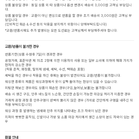
상품 불량일 경우 : 동일 상품 외 타 상품이나 옵션 변경시 배송비 3,000원 고객님 부담입니
다.
상품 불량일 경우 : 교환이 아닌 변심으로 반품을 할 경우 초기 배송비 3,000원은 고객님 부
담입니다.
(인위적인 훼손 & 수선 등의 악용을 방지하기 위함이니 양해부탁드립니다)
*교환/반품시에도 추가 발생되는 모든 도선료는 고객님께서 부담해주셔야 합니다.
교환/반품이 불가한 경우
반품기한(상품 수령후 7일)이 경과한 경우
공정거래, 표준약관 제 15조 2항에 의한 이용자의 사용 또는 일부 소비에 의하여 재화 가치가
현저히 감소한 경우
(착용 흔적, 화장품, 탈취제 냄새, 세탁, 수선, 택훼손 포함)
세탁을 하신 경우나 착용을 하신 후에는 불량이 발견되어도 교환/반품이 불가합니다.
워싱면 종류의 제품은 워싱과정에서 옷이 살짝 돌아가는 현상이 있을 수 있습니다.
피팅만 해보신 경우라도 상품이 훼손된 경우(구김,늘어남,보풀)는 불가합니다.
배송 시 생긴 구김, 단추 바느질의 느슨함, 간단한 손질이 가능한 마감실 처리가 미흡한 경우
거래처 공정 과정 중 단추구멍이 완벽히 뚫리지 않은 경우 (가위로 간단하게 구멍을 내주신 뒤
착용 부탁드립니다)
워싱 과정 중 발생하는 냄새와 단추 위치를 나타내는 초크 자국이 남은 경우
지퍼의 뻣뻣한 움직임, 신발이나 가방 및 소품 마감 처리에서 생긴 소량의 본드 자국이 있는 경
우
환불 안내