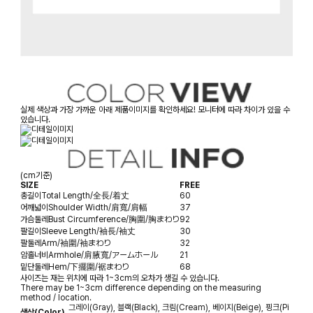
실제 색상과 가장 가까운 아래 제품이미지를 확인하세요! 모니터에 따라 차이가 있을 수
있습니다.
(cm기준)
SIZE
FREE
총길이
Total Length/全長/着丈
60
어깨넓이
Shoulder Width/肩寬/肩幅
37
가슴둘레
Bust Circumference/胸圍/胸まわり
92
팔길이
Sleeve Length/袖長/袖丈
30
팔둘레
Arm/袖圍/袖まわり
32
암홀너비
Armhole/肩腋寬/アームホール
21
밑단둘레
Hem/下擺圍/裾まわり
68
사이즈는 재는 위치에 따라 1~3cm의 오차가 생길 수 있습니다.
There may be 1~3cm difference depending on the measuring
method / location.
그레이(Gray), 블랙(Black), 크림(Cream), 베이지(Beige), 핑크(Pi
색상(Color)