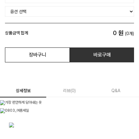
0
원
상품금액 합계
(
0
개)
장바구니
바로구매
상세정보
리뷰
(
0
)
Q&A