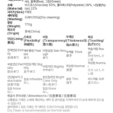
nk), 블루(Blue), 그린(Green)
소재
비스코스(Viscose) 50%, 폴리에스터(Polyester) 28%, 나일론(Ny
(Material)
lon) 22%
사이즈(Size)
FREE
세탁방법
드라이크리닝(Dry cleaning)
(Washing)
중량
170g
(Weight)
제조국
중국(China)
(Origin)
두께감
신축성
비침
촉감
안감
(Lining/
(Flexibility/
(Transparency/
(Thickness/生
(Touching/
裏地)
伸縮性)
透け感)
肌ざわり)
地の厚さ)
까슬거림
Rou
전체안감
Enti
매우좋음
Flexi
비침있음
See-thro
두꺼움
Thick
gh
rly
ble
ugh
厚手
カサカサして
全体あり
あり
あり
いる
적당함
Norma
부분안감
Part
약간당겨짐
Slig
적당함
Normal
비침약간
Slightly
l
ially
htly
適度
ややあり
さらっとして
部分あり
若干あり
いる
안감탈부착
D
밝은칼라만
Bright
얇음
Thin
부드러움
Soft
없음
Inflexible
etachable
Color Only
なし
薄手
柔らかい
脱着可能
薄い色あり
없음
None
없음
None
なし
なし
취급시 주의사항 / Attention to / 注意事项 / 注意事項
상품별로 기재된 소재에 해당하는 세탁 및 관리법을 지켜주셔야 더 오래 예쁘게 입으실
수 있습니다.
클릭앤퍼니 모든 의류는 첫 세탁은 드라이크리닝을 권장합니다.
Dry Clean is recommended on the first wash.