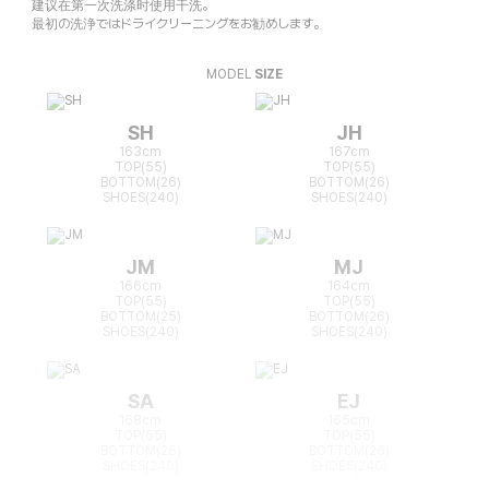
建议在第一次洗涤时使用干洗。
最初の洗浄ではドライクリーニングをお勧めします。
MODEL
SIZE
SH
JH
163cm
167cm
TOP(55)
TOP(55)
BOTTOM(26)
BOTTOM(26)
SHOES(240)
SHOES(240)
JM
MJ
166cm
164cm
TOP(55)
TOP(55)
BOTTOM(25)
BOTTOM(26)
SHOES(240)
SHOES(240)
SA
EJ
168cm
165cm
TOP(55)
TOP(55)
BOTTOM(26)
BOTTOM(26)
SHOES(240)
SHOES(240)