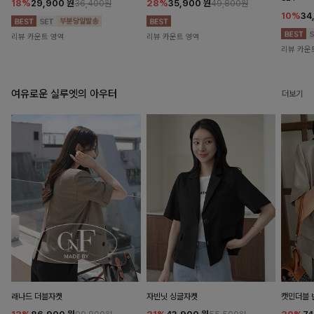
18%
29,900
원
28%
35,900
원
36,400원
49,800원
10%
34
리뷰 카운트 영역
리뷰 카운트 영역
리뷰 카운
여유로운 실루엣의 아우터
더보기
래나드 더블자켓
자빈닛 싱글자켓
캣민더블 