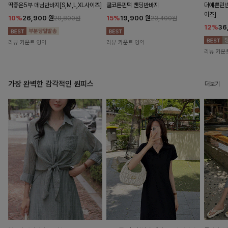
딱좋은5부 데님반바지[S,M,L,XL사이즈]
쿨코튼핀턱 밴딩반바지
더예쁜린넨
이즈]
10%
26,900
원
15%
19,900
원
29,800원
23,400원
12%
36
리뷰 카운트 영역
리뷰 카운트 영역
리뷰 카운
가장 완벽한 감각적인 원피스
더보기