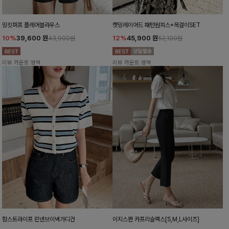
밍킷퍼프 플레어블라우스
캣밍레이어드 패턴원피스+목걸이SET
10%
39,600
원
12%
45,900
원
43,900원
52,100원
리뷰 카운트 영역
리뷰 카운트 영역
함스트라이프 린넨브이넥가디건
이지스판 카프리슬랙스[S,M,L사이즈]