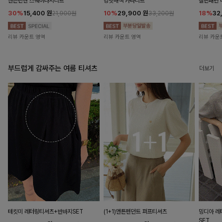
앤즌린넨 스퀘어나시니트
킹밋배색 카라니트
캘핀패턴 
30%
15,400
원
10%
29,900
원
18%
32
21,900원
33,200원
리뷰 카운트 영역
리뷰 카운트 영역
리뷰 카운
부드럽게 감싸주는 여름 티셔츠
더보기
테킷미 레터링티셔츠+반바지SET
(1+1)앤튼펜던트 퍼프티셔츠
밍디아 
SET