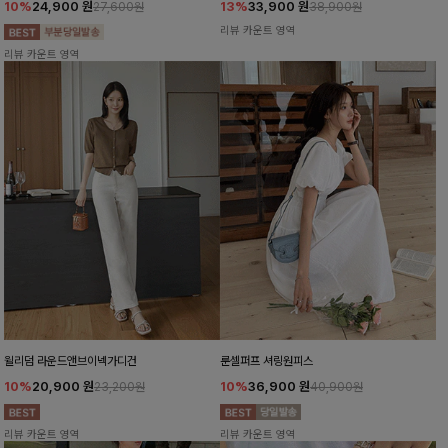
10%
24,900
원
13%
33,900
원
27,600원
38,900원
리뷰 카운트 영역
리뷰 카운트 영역
윌리덤 라운드앤브이넥가디건
룬셀퍼프 셔링원피스
10%
20,900
원
10%
36,900
원
23,200원
40,900원
리뷰 카운트 영역
리뷰 카운트 영역