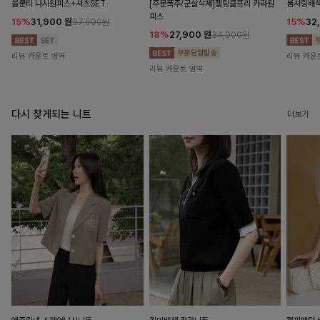
블룬티 나시원피스+셔츠SET
[주문폭주/군살삭제]젤링클프리 카라원
롬셔링배
피스
15%
31,900
원
15%
32
37,500원
18%
27,900
원
34,000원
리뷰 카운트 영역
리뷰 카운
리뷰 카운트 영역
다시 찾게되는 니트
더보기