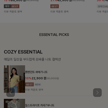
13%
86,900
원
21%
43,900
원
30%
7
99,800원
55,500원
리뷰 카운트 영역
리뷰 카운트 영역
리뷰 카운
ESSENTIAL PICKS
COZY ESSENTIAL
매일의 일상을 부드럽게 감싸줄 니트 컬렉션
켐펜던트 꽈배기니트
15%
22,900
원
26,900원
리뷰 카운트 영역
칠스트라이프 카라7부니트