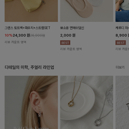
뽀소옹 면메쉬덧신
그렌스 토트백+파우치+스트랩SET
케루디 자
2,000
원
10%
24,300
원
8,900
26,900원
리뷰 카운트 영역
리뷰 카운트 영역
리뷰 카운
디테일의 미학, 주얼리 라인업
더보기