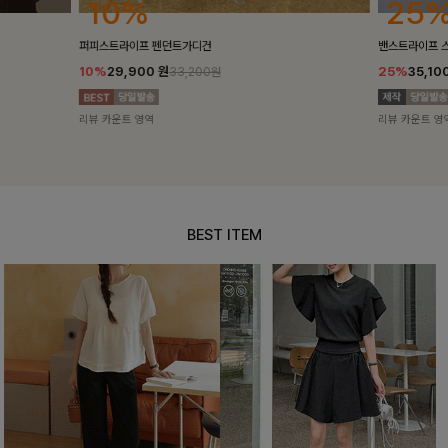
25%
10%
밴스트라이프 스트링원피스
[5천장돌파/C
25%
35,100
원
10%
34,90
46,800원
리뷰 카운트 영역
리뷰 카운트 영
BEST ITEM