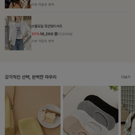
리뷰 카운트 영역
캣시어서커 버튼카라원피스+벨트SET
16%
79,900
원
95,100원
리뷰 카운트 영역
감각적인 선택, 완벽한 마무리
더보기