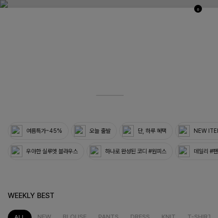
0
03
33
여름특가~45%
오늘 출발
단, 하루 혜택
NEW IT
우아한 실루엣 블라우스
하나로 완성된 코디 #원피스
데일리 #
WEEKLY BEST
NEW
BLOUSE
PANTS
DRESS
KNIT
T-SHIRT
ALL