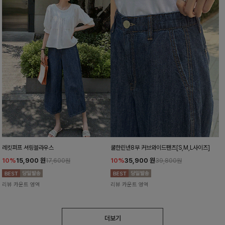
레킷퍼프 셔링블라우스
쿨한린넨8부 커브와이드팬츠[S,M,L사이즈]
10%
15,900
원
10%
35,900
원
17,600원
39,800원
리뷰 카운트 영역
리뷰 카운트 영역
더보기