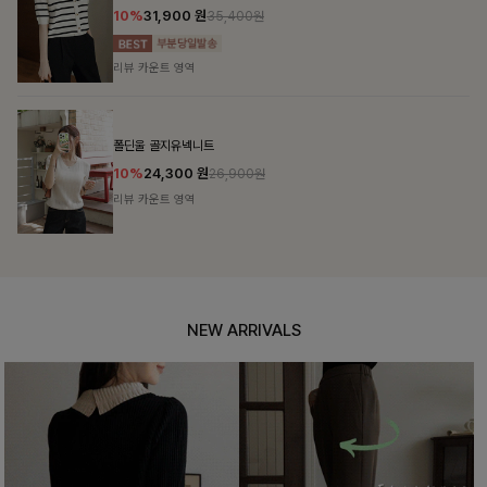
10%
31,900
원
35,400원
리뷰 카운트 영역
폴딘울 골지유넥니트
10%
24,300
원
26,900원
리뷰 카운트 영역
NEW ARRIVALS