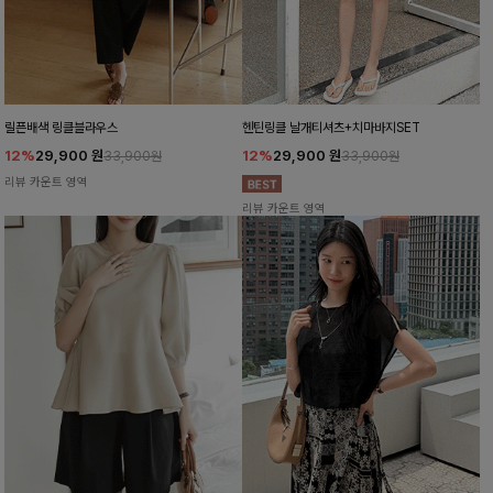
릴픈배색 링클블라우스
헨틴링클 날개티셔츠+치마바지SET
12%
29,900
원
12%
29,900
원
33,900원
33,900원
리뷰 카운트 영역
리뷰 카운트 영역