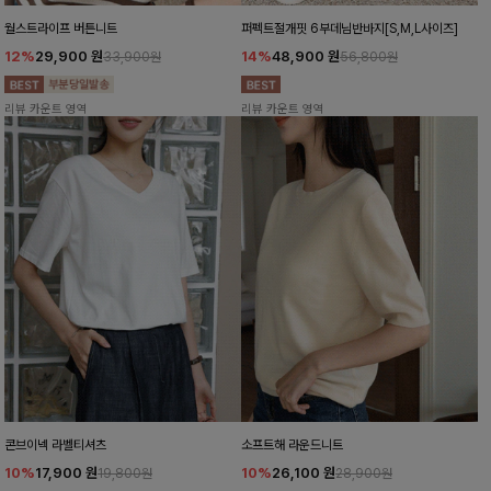
월스트라이프 버튼니트
퍼펙트절개핏 6부데님반바지[S,M,L사이즈]
12%
29,900
원
14%
48,900
원
33,900원
56,800원
리뷰 카운트 영역
리뷰 카운트 영역
콘브이넥 라벨티셔츠
소프트해 라운드니트
10%
17,900
원
10%
26,100
원
19,800원
28,900원