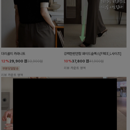
더리골지 카라니트
강력한편안함 와이드슬랙스[FREE,L사이즈]
12%
29,900
원
10%
37,800
원
33,900원
41,900원
리뷰 카운트 영역
리뷰 카운트 영역