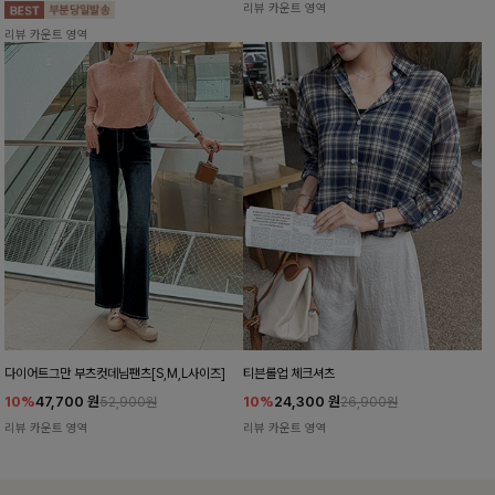
리뷰 카운트 영역
리뷰 카운트 영역
다이어트그만 부츠컷데님팬츠[S,M,L사이즈]
티븐롤업 체크셔츠
10%
47,700
원
10%
24,300
원
52,900원
26,900원
리뷰 카운트 영역
리뷰 카운트 영역