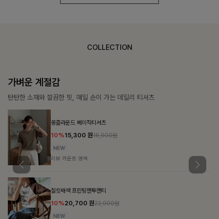
COLLECTION
가장 쉬운 코디
특별한 날부터 일상까지 함께하는 룩
쥬빌스트링 포켓원피스
17%
48,900
원
58,900원
리뷰 카운트 영역
블룬티 나시원피스+셔츠SET
15%
31,900
원
37,500원