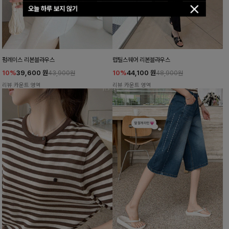
오늘 하루 보지 않기
펌레이스 리본블라우스
럽틸스퀘어 리본블라우스
10%
39,600
원
10%
44,100
원
43,900원
48,900원
리뷰 카운트 영역
리뷰 카운트 영역