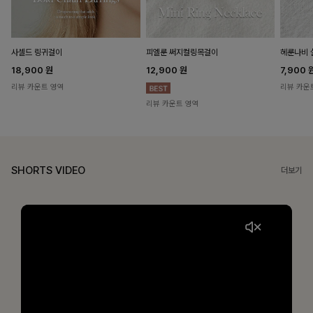
헤룬나비 
사셀드 링귀걸이
피엘룬 써지컬링목걸이
7,900
18,900
원
12,900
원
리뷰 카운
리뷰 카운트 영역
리뷰 카운트 영역
SHORTS VIDEO
더보기