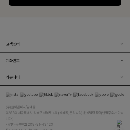
고객센터
계좌번호
커뮤니티
(주)클릭앤퍼니/김예중
02880 서울특별시 성북구 성북로 49 (성북동, 운석빌딩) 운석빌딩 5층(반품주소가 아닙
니다.)
사업자 등록번호 209-81-43420