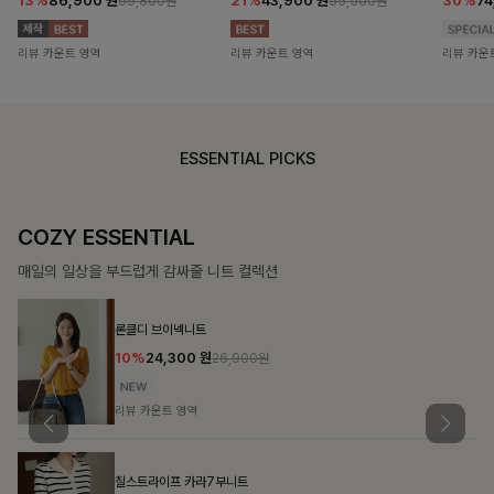
13%
86,900
원
21%
43,900
원
30%
7
99,800원
55,500원
리뷰 카운트 영역
리뷰 카운트 영역
리뷰 카운
ESSENTIAL PICKS
COZY ESSENTIAL
매일의 일상을 부드럽게 감싸줄 니트 컬렉션
론클디 브이넥니트
10%
24,300
원
26,900원
리뷰 카운트 영역
칠스트라이프 카라7부니트