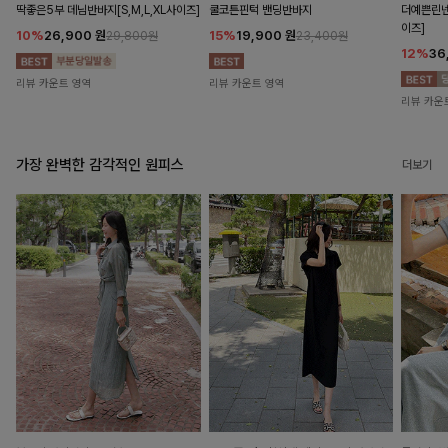
딱좋은5부 데님반바지[S,M,L,XL사이즈]
쿨코튼핀턱 밴딩반바지
더예쁜린넨
이즈]
10%
26,900
원
15%
19,900
원
29,800원
23,400원
12%
36
리뷰 카운트 영역
리뷰 카운트 영역
리뷰 카운
가장 완벽한 감각적인 원피스
더보기