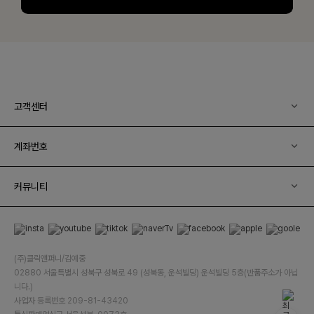
고객센터
계좌번호
커뮤니티
(주)클릭앤퍼니/김예중
02880 서울특별시 성북구 성북로 49 (성북동, 운석빌딩) 운석빌딩 5층(반품주소가 아닙
니다.)
사업자 등록번호 209-81-43420