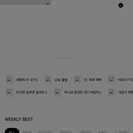
0
03
33
여름특가~45%
오늘 출발
단, 하루 혜택
NEW IT
우아한 실루엣 블라우스
하나로 완성된 코디 #원피스
데일리 #
WEEKLY BEST
NEW
BLOUSE
PANTS
DRESS
KNIT
T-SHIRT
ALL