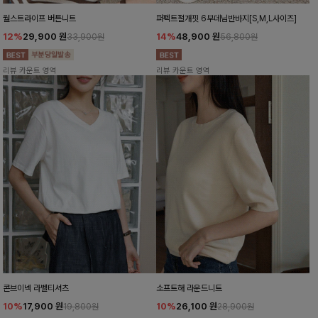
월스트라이프 버튼니트
퍼펙트절개핏 6부데님반바지[S,M,L사이즈]
12%
29,900
원
14%
48,900
원
33,900원
56,800원
리뷰 카운트 영역
리뷰 카운트 영역
콘브이넥 라벨티셔츠
소프트해 라운드니트
10%
17,900
원
10%
26,100
원
19,800원
28,900원