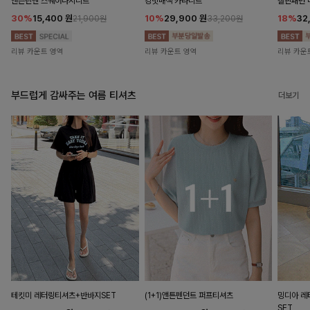
앤즌린넨 스퀘어나시니트
킹밋배색 카라니트
캘핀패턴 
30%
15,400
원
10%
29,900
원
18%
32
21,900원
33,200원
리뷰 카운트 영역
리뷰 카운트 영역
리뷰 카운
부드럽게 감싸주는 여름 티셔츠
더보기
테킷미 레터링티셔츠+반바지SET
(1+1)앤튼펜던트 퍼프티셔츠
밍디아 
SET