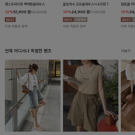
댕스트라이프 백버튼블라우스
율븐자수 도트블라우스+나시SET
덤링클 카
12%
51,900
원
10%
24,900
원
10%
34
58,900원
27,600원
리뷰 카운트 영역
리뷰 카운트 영역
리뷰 카운
언제 어디서나 특별한 팬츠
더보기