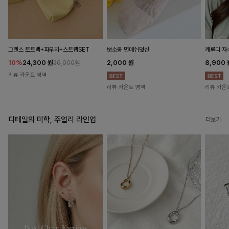
뽀소옹 면메쉬덧신
그렌스 토트백+파우치+스트랩SET
케루디 자
2,000
원
10%
24,300
원
8,900
26,900원
리뷰 카운트 영역
리뷰 카운트 영역
리뷰 카운
디테일의 미학, 주얼리 라인업
더보기