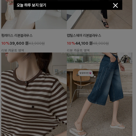
오늘 하루 보지 않기
펌레이스 리본블라우스
럽틸스퀘어 리본블라우스
10%
39,600
원
10%
44,100
원
43,900원
48,900원
리뷰 카운트 영역
리뷰 카운트 영역