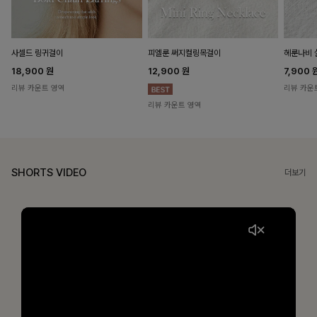
헤룬나비 
사셀드 링귀걸이
피엘룬 써지컬링목걸이
7,900
18,900
원
12,900
원
리뷰 카운
리뷰 카운트 영역
리뷰 카운트 영역
SHORTS VIDEO
더보기