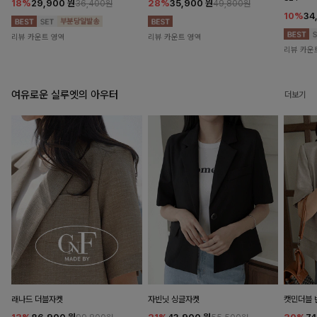
18%
29,900
원
28%
35,900
원
36,400원
49,800원
10%
34
리뷰 카운트 영역
리뷰 카운트 영역
리뷰 카운
여유로운 실루엣의 아우터
더보기
래나드 더블자켓
자빈닛 싱글자켓
캣민더블 