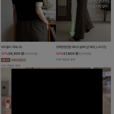
더리골지 카라니트
강력한편안함 와이드슬랙스[FREE,L사이즈]
12%
29,900
원
10%
37,800
원
33,900원
41,900원
리뷰 카운트 영역
리뷰 카운트 영역