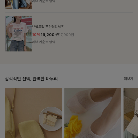
리뷰 카운트 영역
캣시어서커 버튼카라원피스+벨트SET
16%
79,900
원
95,100원
리뷰 카운트 영역
감각적인 선택, 완벽한 마무리
더보기