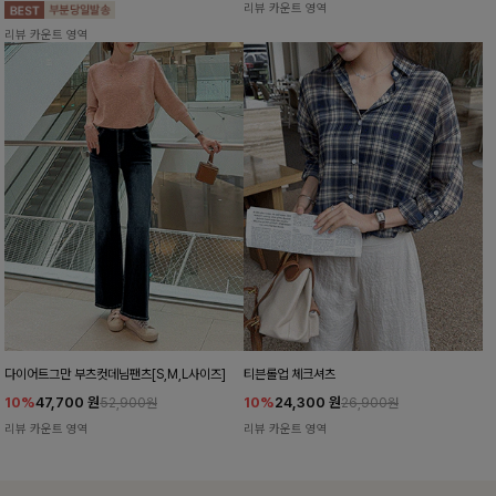
리뷰 카운트 영역
리뷰 카운트 영역
다이어트그만 부츠컷데님팬츠[S,M,L사이즈]
티븐롤업 체크셔츠
10%
47,700
원
10%
24,300
원
52,900원
26,900원
리뷰 카운트 영역
리뷰 카운트 영역