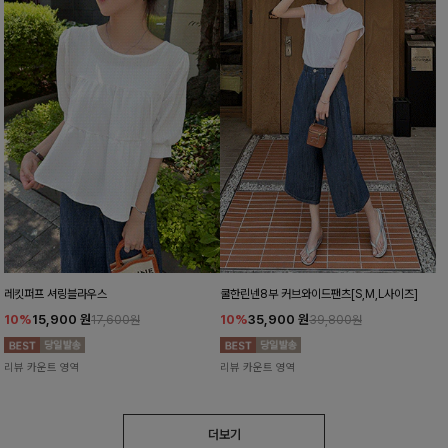
레킷퍼프 셔링블라우스
쿨한린넨8부 커브와이드팬츠[S,M,L사이즈]
10%
15,900
원
10%
35,900
원
17,600원
39,800원
리뷰 카운트 영역
리뷰 카운트 영역
더보기