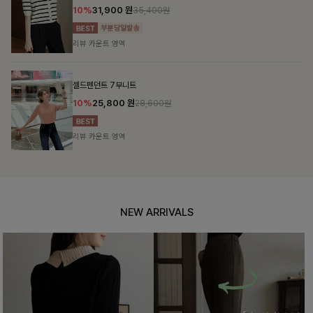
10%
31,900
원
35,400원
리뷰 카운트 영역
셀드펜던트 7부니트
10%
25,800
원
28,600원
리뷰 카운트 영역
NEW ARRIVALS