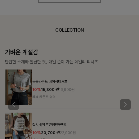
COLLECTION
가장 쉬운 코디
특별한 날부터 일상까지 함께하는 룩
쥬빌스트링 포켓원피스
17%
48,900
원
58,900원
리뷰 카운트 영역
블룬티 나시원피스+셔츠SET
15%
31,900
원
37,500원