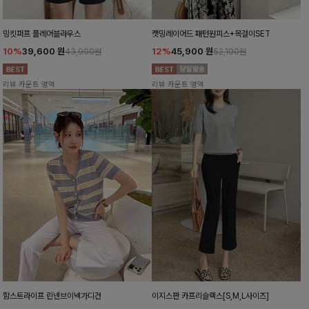
밍킷퍼프 플레어블라우스
캣밍레이어드 패턴원피스+목걸이SET
10%
39,600
원
12%
45,900
원
43,900원
52,100원
리뷰 카운트 영역
리뷰 카운트 영역
함스트라이프 린넨브이넥가디건
이지스판 카프리슬랙스[S,M,L사이즈]