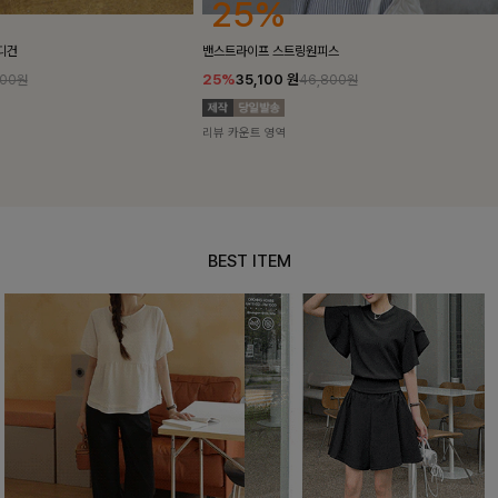
25%
10%
밴스트라이프 스트링원피스
[5천장돌파/C
25%
35,100
원
10%
34,90
46,800원
리뷰 카운트 영역
리뷰 카운트 영
BEST ITEM