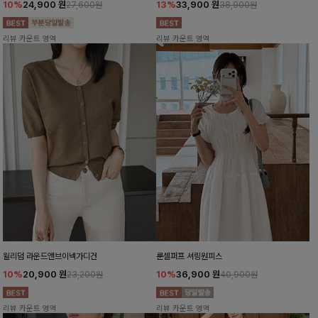
10%
24,900
원
13%
33,900
원
27,600원
38,900원
리뷰 카운트 영역
리뷰 카운트 영역
윌리덤 라운드앤브이넥가디건
룬셀퍼프 셔링원피스
10%
20,900
원
10%
36,900
원
23,200원
40,900원
리뷰 카운트 영역
리뷰 카운트 영역