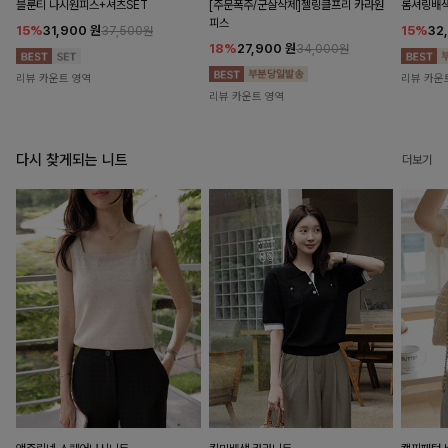
블룬티 나시원피스+셔츠SET
[주문폭주/군살삭제]젤링클프리 카라원
롬셔링배
피스
15%
31,900
원
15%
32
37,500원
18%
27,900
원
34,000원
리뷰 카운트 영역
리뷰 카운
리뷰 카운트 영역
다시 찾게되는 니트
더보기