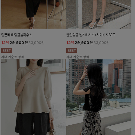
릴픈배색 링클블라우스
헨틴링클 날개티셔츠+치마바지SET
12%
29,900
원
12%
29,900
원
33,900원
33,900원
리뷰 카운트 영역
리뷰 카운트 영역