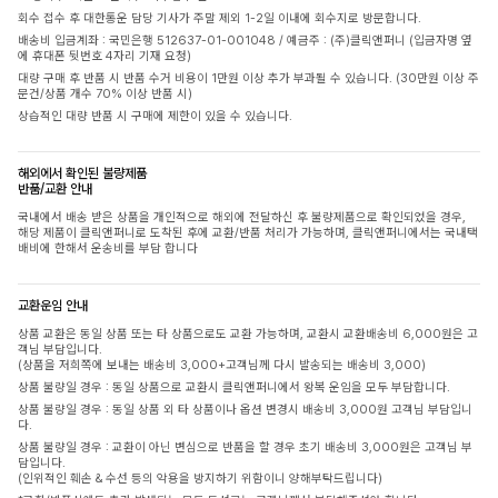
회수 접수 후 대한통운 담당 기사가 주말 제외 1-2일 이내에 회수지로 방문합니다.
배송비 입금계좌 : 국민은행 512637-01-001048 / 예금주 : (주)클릭앤퍼니 (입금자명 옆
에 휴대폰 뒷번호 4자리 기재 요청)
대량 구매 후 반품 시 반품 수거 비용이 1만원 이상 추가 부과될 수 있습니다. (30만원 이상 주
문건/상품 개수 70% 이상 반품 시)
상습적인 대량 반품 시 구매에 제한이 있을 수 있습니다.
해외에서 확인된 불량제품
반품/교환 안내
국내에서 배송 받은 상품을 개인적으로 해외에 전달하신 후 불량제품으로 확인되었을 경우,
해당 제품이 클릭앤퍼니로 도착된 후에 교환/반품 처리가 가능하며, 클릭앤퍼니에서는 국내택
배비에 한해서 운송비를 부담 합니다
교환운임 안내
상품 교환은 동일 상품 또는 타 상품으로도 교환 가능하며, 교환시 교환배송비 6,000원은 고
객님 부담입니다.
(상품을 저희쪽에 보내는 배송비 3,000+고객님께 다시 발송되는 배송비 3,000)
상품 불량일 경우 : 동일 상품으로 교환시 클릭앤퍼니에서 왕복 운임을 모두 부담합니다.
상품 불량일 경우 : 동일 상품 외 타 상품이나 옵션 변경시 배송비 3,000원 고객님 부담입니
다.
상품 불량일 경우 : 교환이 아닌 변심으로 반품을 할 경우 초기 배송비 3,000원은 고객님 부
담입니다.
(인위적인 훼손 & 수선 등의 악용을 방지하기 위함이니 양해부탁드립니다)