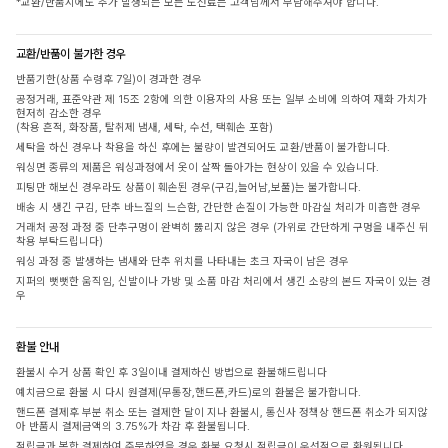
*교환/반품시에도 추가 발생되는 모든 도선료는 고객님께서 부담해주셔야 합니다.
교환/반품이 불가한 경우
반품기한(상품 수령후 7일)이 경과한 경우
공정거래, 표준약관 제 15조 2항에 의한 이용자의 사용 또는 일부 소비에 의하여 재화 가치가
현저히 감소한 경우
(착용 흔적, 화장품, 탈취제 냄새, 세탁, 수선, 택훼손 포함)
세탁을 하신 경우나 착용을 하신 후에는 불량이 발견되어도 교환/반품이 불가합니다.
워싱면 종류의 제품은 워싱과정에서 옷이 살짝 돌아가는 현상이 있을 수 있습니다.
피팅만 해보신 경우라도 상품이 훼손된 경우(구김,늘어남,보풀)는 불가합니다.
배송 시 생긴 구김, 단추 바느질의 느슨함, 간단한 손질이 가능한 마감실 처리가 미흡한 경우
거래처 공정 과정 중 단추구멍이 완벽히 뚫리지 않은 경우 (가위로 간단하게 구멍을 내주신 뒤
착용 부탁드립니다)
워싱 과정 중 발생하는 냄새와 단추 위치를 나타내는 초크 자국이 남은 경우
지퍼의 뻣뻣한 움직임, 신발이나 가방 및 소품 마감 처리에서 생긴 소량의 본드 자국이 있는 경
우
환불 안내
환불시 수거 상품 확인 후 3일이내 결제하신 방법으로 환불해드립니다
예치금으로 환불 시 다시 원결제(무통장,핸드폰,카드)로의 환불은 불가합니다.
핸드폰 결제후 부분 취소 또는 결제한 달이 지나 환불시, 통신사 정책상 핸드폰 취소가 되지않
아 반품시 결제금액의 3.75%가 차감 후 환불됩니다.
적립금과 복합 결제하여 주문하였을 경우 환불 요청시 적립금이 우선적으로 환원됩니다.