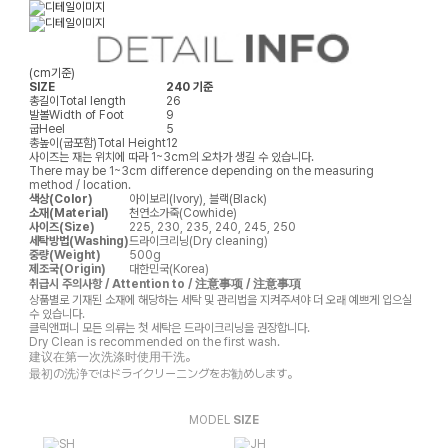
(cm기준)
SIZE
240 기준
총길이
Total length
26
발볼
Width of Foot
9
굽
Heel
5
총높이(굽포함)
Total Height
12
사이즈는 재는 위치에 따라 1~3cm의 오차가 생길 수 있습니다.
There may be 1~3cm difference depending on the measuring
method / location.
색상(Color)
아이보리(Ivory), 블랙(Black)
소재(Material)
천연소가죽(Cowhide)
사이즈(Size)
225, 230, 235, 240, 245, 250
세탁방법(Washing)
드라이크리닝(Dry cleaning)
중량(Weight)
500g
제조국(Origin)
대한민국(Korea)
취급시 주의사항 / Attention to / 注意事项 / 注意事項
상품별로 기재된 소재에 해당하는 세탁 및 관리법을 지켜주셔야 더 오래 예쁘게 입으실
수 있습니다.
클릭앤퍼니 모든 의류는 첫 세탁은 드라이크리닝을 권장합니다.
Dry Clean is recommended on the first wash.
建议在第一次洗涤时使用干洗。
最初の洗浄ではドライクリーニングをお勧めします。
MODEL
SIZE