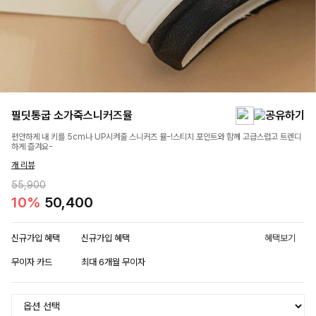
필딧통굽 소가죽스니커즈뮬
편안하게 내 키를 5cm나 UP시켜줄 스니커즈 뮬-!스티치 포인트와 함께 고급스럽고 트렌디
하게 즐겨요-
개 리뷰
55,900
10%
50,400
신규가입 혜택
신규가입 혜택
혜택보기
무이자 카드
최대 6개월 무이자