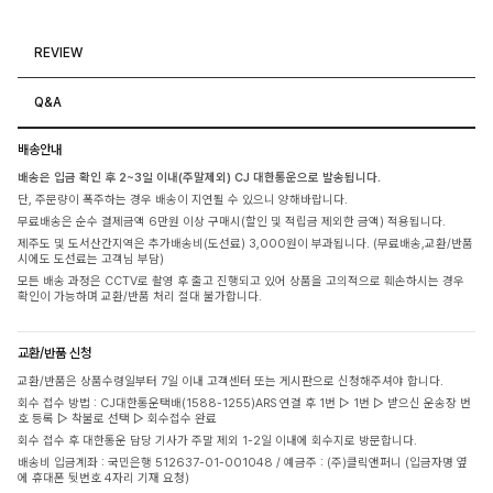
REVIEW
Q&A
배송안내
배송은 입금 확인 후 2~3일 이내(주말제외) CJ 대한통운으로 발송됩니다.
단, 주문량이 폭주하는 경우 배송이 지연될 수 있으니 양해바랍니다.
무료배송은 순수 결제금액 6만원 이상 구매시(할인 및 적립금 제외한 금액) 적용됩니다.
제주도 및 도서산간지역은 추가배송비(도선료) 3,000원이 부과됩니다. (무료배송,교환/반품
시에도 도선료는 고객님 부담)
모든 배송 과정은 CCTV로 촬영 후 출고 진행되고 있어 상품을 고의적으로 훼손하시는 경우
확인이 가능하며 교환/반품 처리 절대 불가합니다.
교환/반품 신청
교환/반품은 상품수령일부터 7일 이내 고객센터 또는 게시판으로 신청해주셔야 합니다.
회수 접수 방법 : CJ대한통운택배(1588-1255)ARS 연결 후 1번 ▷ 1번 ▷ 받으신 운송장 번
호 등록 ▷ 착불로 선택 ▷ 회수접수 완료
회수 접수 후 대한통운 담당 기사가 주말 제외 1-2일 이내에 회수지로 방문합니다.
배송비 입금계좌 : 국민은행 512637-01-001048 / 예금주 : (주)클릭앤퍼니 (입금자명 옆
에 휴대폰 뒷번호 4자리 기재 요청)