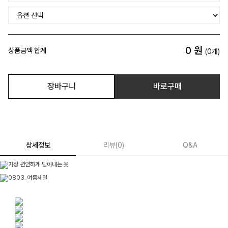
0
원
상품금액 합계
(
0
개)
장바구니
바로구매
상세정보
리뷰
(
0
)
Q&A