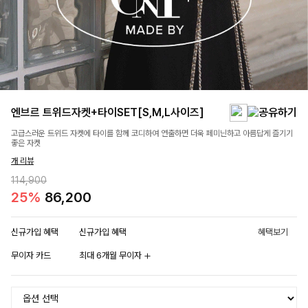
엔브르 트위드자켓+타이SET[S,M,L사이즈]
고급스러운 트위드 자켓에 타이를 함께 코디하여 연출하면 더욱 페미닌하고 아름답게 즐기기
좋은 자켓
개 리뷰
114,900
25%
86,200
신규가입 혜택
신규가입 혜택
혜택보기
무이자 카드
최대 6개월 무이자