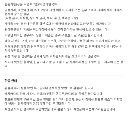
반품기한(상품 수령후 7일)이 경과한 경우
공정거래, 표준약관 제 15조 2항에 의한 이용자의 사용 또는 일부 소비에 의하여 재화 가치가
현저히 감소한 경우
(착용 흔적, 화장품, 탈취제 냄새, 세탁, 수선, 택훼손 포함)
세탁을 하신 경우나 착용을 하신 후에는 불량이 발견되어도 교환/반품이 불가합니다.
워싱면 종류의 제품은 워싱과정에서 옷이 살짝 돌아가는 현상이 있을 수 있습니다.
피팅만 해보신 경우라도 상품이 훼손된 경우(구김,늘어남,보풀)는 불가합니다.
배송 시 생긴 구김, 단추 바느질의 느슨함, 간단한 손질이 가능한 마감실 처리가 미흡한 경우
거래처 공정 과정 중 단추구멍이 완벽히 뚫리지 않은 경우 (가위로 간단하게 구멍을 내주신 뒤
착용 부탁드립니다)
워싱 과정 중 발생하는 냄새와 단추 위치를 나타내는 초크 자국이 남은 경우
지퍼의 뻣뻣한 움직임, 신발이나 가방 및 소품 마감 처리에서 생긴 소량의 본드 자국이 있는 경
우
환불 안내
환불시 수거 상품 확인 후 3일이내 결제하신 방법으로 환불해드립니다
예치금으로 환불 시 다시 원결제(무통장,핸드폰,카드)로의 환불은 불가합니다.
핸드폰 결제후 부분 취소 또는 결제한 달이 지나 환불시, 통신사 정책상 핸드폰 취소가 되지않
아 반품시 결제금액의 3.75%가 차감 후 환불됩니다.
적립금과 복합 결제하여 주문하였을 경우 환불 요청시 적립금이 우선적으로 환원됩니다.