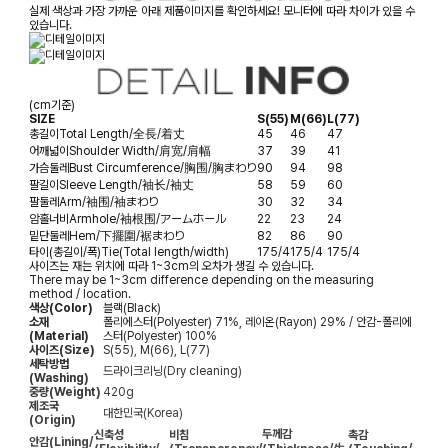
실제 색상과 가장 가까운 아래 제품이미지를 확인하세요! 모니터에 따라 차이가 있을 수
있습니다.
(cm기준)
SIZE
S(55)
M(66)
L(77)
총길이
Total Length/全長/着丈
45
46
47
어깨넓이
Shoulder Width/肩宽/肩幅
37
39
41
가슴둘레
Bust Circumference/胸围/胸まわり
90
94
98
팔길이
Sleeve Length/袖长/袖丈
58
59
60
팔둘레
Arm/袖围/袖まわり
30
32
34
암홀너비
Armhole/袖根围/アームホール
22
23
24
밑단둘레
Hem/下擺圍/裾まわり
82
86
90
타이(총길이/폭)
Tie(Total length/width)
175/4
175/4
175/4
사이즈는 재는 위치에 따라 1~3cm의 오차가 생길 수 있습니다.
There may be 1~3cm difference depending on the measuring
method / location.
색상(Color)
블랙(Black)
소재
폴리에스터(Polyester) 71%, 레이온(Rayon) 29% / 안감-폴리에
(Material)
스터(Polyester) 100%
사이즈(Size)
S(55), M(66), L(77)
세탁방법
드라이크리닝(Dry cleaning)
(Washing)
중량(Weight)
420g
제조국
대한민국(Korea)
(Origin)
두께감
신축성
비침
촉감
안감
(Lining/