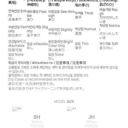
(Flexibility/
(Transparency/
(Thickness/生
(Touching/
裏地)
伸縮性)
透け感)
肌ざわり)
地の厚さ)
까슬거림
Rou
전체안감
Enti
매우좋음
Flexi
비침있음
See-thro
두꺼움
Thick
gh
rly
ble
ugh
厚手
カサカサして
全体あり
あり
あり
いる
적당함
Norma
부분안감
Part
약간당겨짐
Slig
적당함
Normal
비침약간
Slightly
l
ially
htly
適度
ややあり
さらっとして
部分あり
若干あり
いる
안감탈부착
D
밝은칼라만
Bright
얇음
Thin
부드러움
Soft
없음
Inflexible
etachable
Color Only
なし
薄手
柔らかい
脱着可能
薄い色あり
없음
None
없음
None
なし
なし
취급시 주의사항 / Attention to / 注意事项 / 注意事項
상품별로 기재된 소재에 해당하는 세탁 및 관리법을 지켜주셔야 더 오래 예쁘게 입으실
수 있습니다.
클릭앤퍼니 모든 의류는 첫 세탁은 드라이크리닝을 권장합니다.
Dry Clean is recommended on the first wash.
建议在第一次洗涤时使用干洗。
最初の洗浄ではドライクリーニングをお勧めします。
MODEL
SIZE
SH
JH
163cm
167cm
TOP(55)
TOP(55)