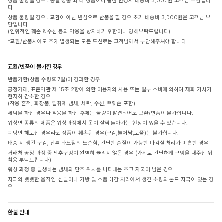
상품 불량일 경우 : 동일 상품 외 타 상품이나 옵션 변경시 배송비 3,000원 고객님 부담입니
다.
상품 불량일 경우 : 교환이 아닌 변심으로 반품을 할 경우 초기 배송비 3,000원은 고객님 부
담입니다.
(인위적인 훼손 & 수선 등의 악용을 방지하기 위함이니 양해부탁드립니다)
*교환/반품시에도 추가 발생되는 모든 도선료는 고객님께서 부담해주셔야 합니다.
교환/반품이 불가한 경우
반품기한(상품 수령후 7일)이 경과한 경우
공정거래, 표준약관 제 15조 2항에 의한 이용자의 사용 또는 일부 소비에 의하여 재화 가치가
현저히 감소한 경우
(착용 흔적, 화장품, 탈취제 냄새, 세탁, 수선, 택훼손 포함)
세탁을 하신 경우나 착용을 하신 후에는 불량이 발견되어도 교환/반품이 불가합니다.
워싱면 종류의 제품은 워싱과정에서 옷이 살짝 돌아가는 현상이 있을 수 있습니다.
피팅만 해보신 경우라도 상품이 훼손된 경우(구김,늘어남,보풀)는 불가합니다.
배송 시 생긴 구김, 단추 바느질의 느슨함, 간단한 손질이 가능한 마감실 처리가 미흡한 경우
거래처 공정 과정 중 단추구멍이 완벽히 뚫리지 않은 경우 (가위로 간단하게 구멍을 내주신 뒤
착용 부탁드립니다)
워싱 과정 중 발생하는 냄새와 단추 위치를 나타내는 초크 자국이 남은 경우
지퍼의 뻣뻣한 움직임, 신발이나 가방 및 소품 마감 처리에서 생긴 소량의 본드 자국이 있는 경
우
환불 안내