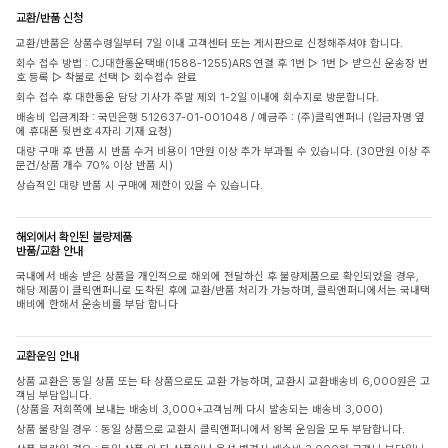
교환/반품 신청
교환/반품은 상품수령일부터 7일 이내 고객센터 또는 게시판으로 신청해주셔야 합니다.
회수 접수 방법 : CJ대한통운택배(1588-1255)ARS 연결 후 1번 ▷ 1번 ▷ 받으신 운송장 번
호 등록 ▷ 착불로 선택 ▷ 회수접수 완료
회수 접수 후 대한통운 담당 기사가 주말 제외 1-2일 이내에 회수지로 방문합니다.
배송비 입금계좌 : 국민은행 512637-01-001048 / 예금주 : (주)클릭앤퍼니 (입금자명 옆
에 휴대폰 뒷번호 4자리 기재 요청)
대량 구매 후 반품 시 반품 수거 비용이 1만원 이상 추가 부과될 수 있습니다. (30만원 이상 주
문건/상품 개수 70% 이상 반품 시)
상습적인 대량 반품 시 구매에 제한이 있을 수 있습니다.
해외에서 확인된 불량제품
반품/교환 안내
국내에서 배송 받은 상품을 개인적으로 해외에 전달하신 후 불량제품으로 확인되었을 경우,
해당 제품이 클릭앤퍼니로 도착된 후에 교환/반품 처리가 가능하며, 클릭앤퍼니에서는 국내택
배비에 한해서 운송비를 부담 합니다
교환운임 안내
상품 교환은 동일 상품 또는 타 상품으로도 교환 가능하며, 교환시 교환배송비 6,000원은 고
객님 부담입니다.
(상품을 저희쪽에 보내는 배송비 3,000+고객님께 다시 발송되는 배송비 3,000)
상품 불량일 경우 : 동일 상품으로 교환시 클릭앤퍼니에서 왕복 운임을 모두 부담합니다.