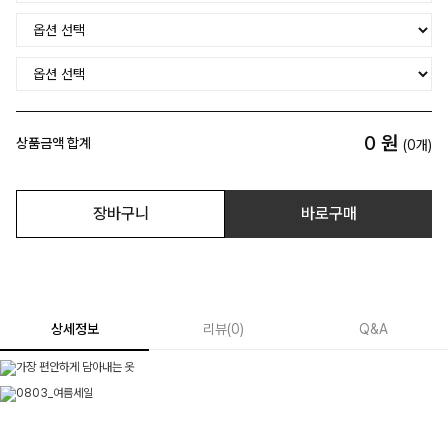
0
원
상품금액 합계
(
0
개)
장바구니
바로구매
상세정보
리뷰
(
0
)
Q&A