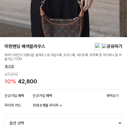
미런밴딩 배색블라우스
배색 디자인이 아름다운 블라우스로 데일리룩, 오피스룩, 데이트룩, 하객룩 등 어디에나 잘 어
울리는 ITEM
개 리뷰
47,500
10%
42,800
신규가입 혜택
신규가입 혜택
혜택보기
무이자 카드
최대 6개월 무이자