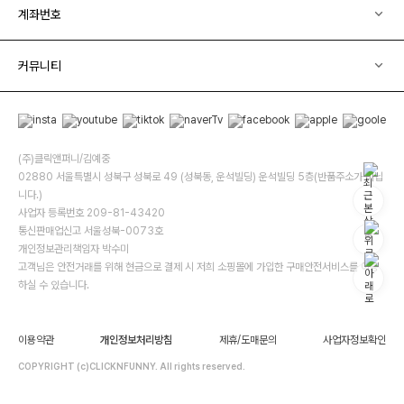
계좌번호
커뮤니티
(주)클릭앤퍼니/김예중
02880 서울특별시 성북구 성북로 49 (성북동, 운석빌딩) 운석빌딩 5층(반품주소가 아닙
니다.)
사업자 등록번호 209-81-43420
통신판매업신고 서울성북-0073호
개인정보관리책임자 박수미
고객님은 안전거래를 위해 현금으로 결제 시 저희 소핑몰에 가입한 구매안전서비스를 이용
하실 수 있습니다.
이용약관
개인정보처리방침
제휴/도매문의
사업자정보확인
COPYRIGHT (c)CLICKNFUNNY. All rights reserved.