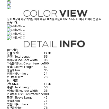
실제 색상과 가장 가까운 아래 제품이미지를 확인하세요! 모니터에 따라 차이가 있을 수
있습니다.
(cm기준)
긴팔 SIZE
FREE
총길이
Total Length
55
어깨넓이
Shoulder Width
36
가슴둘레
Bust Circumference
100
팔길이
Sleeve Length
62
팔둘레
Arm
35
암홀너비
Armhole
24
밑단둘레
Hem
76
(cm기준)
7부 SIZE
FREE
총길이
Total Length
56
어깨넓이
Shoulder Width
36
가슴둘레
Bust Circumference
108
팔길이
Sleeve Length
42
팔둘레
Arm
24
암홀너비
Armhole
24
밑단둘레
Hem
78