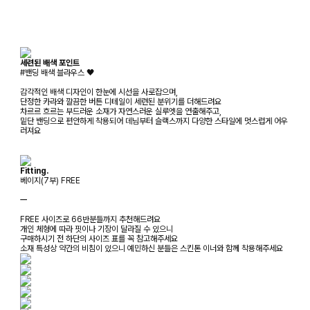
세련된 배색 포인트
#밴딩 배색 블라우스 🖤
감각적인 배색 디자인이 한눈에 시선을 사로잡으며,
단정한 카라와 깔끔한 버튼 디테일이 세련된 분위기를 더해드려요
차르르 흐르는 부드러운 소재가 자연스러운 실루엣을 연출해주고,
밑단 밴딩으로 편안하게 착용되어 데님부터 슬랙스까지 다양한 스타일에 멋스럽게 어우
러져요
Fitting.
베이지(7부) FREE
ㅡ
FREE 사이즈로 66반분들까지 추천해드려요
개인 체형에 따라 핏이나 기장이 달라질 수 있으니
구매하시기 전 하단의 사이즈 표를 꼭 참고해주세요
소재 특성상 약간의 비침이 있으니 예민하신 분들은 스킨톤 이너와 함께 착용해주세요