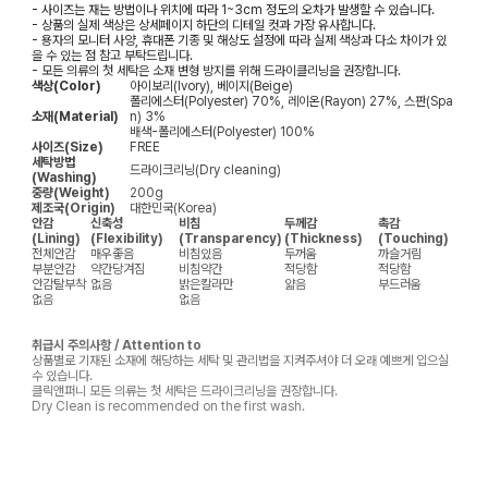
- 사이즈는 재는 방법이나 위치에 따라 1~3cm 정도의 오차가 발생할 수 있습니다.
- 상품의 실제 색상은 상세페이지 하단의 디테일 컷과 가장 유사합니다.
- 용자의 모니터 사양, 휴대폰 기종 및 해상도 설정에 따라 실제 색상과 다소 차이가 있
을 수 있는 점 참고 부탁드립니다.
- 모든 의류의 첫 세탁은 소재 변형 방지를 위해 드라이클리닝을 권장합니다.
색상(Color)
아이보리(Ivory), 베이지(Beige)
폴리에스터(Polyester) 70%, 레이온(Rayon) 27%, 스판(Spa
소재(Material)
n) 3%
배색-폴리에스터(Polyester) 100%
사이즈(Size)
FREE
세탁방법
드라이크리닝(Dry cleaning)
(Washing)
중량(Weight)
200g
제조국(Origin)
대한민국(Korea)
안감
신축성
비침
두께감
촉감
(Lining)
(Flexibility)
(Transparency)
(Thickness)
(Touching)
전체안감
매우좋음
비침있음
두꺼움
까슬거림
부분안감
약간당겨짐
비침약간
적당함
적당함
안감탈부착
없음
밝은칼라만
얇음
부드러움
없음
없음
취급시 주의사항 / Attention to
상품별로 기재된 소재에 해당하는 세탁 및 관리법을 지켜주셔야 더 오래 예쁘게 입으실
수 있습니다.
클릭앤퍼니 모든 의류는 첫 세탁은 드라이크리닝을 권장합니다.
Dry Clean is recommended on the first wash.