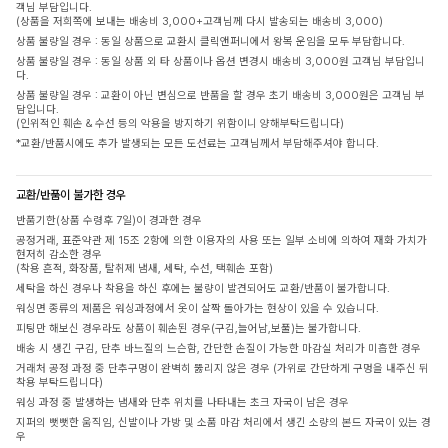
객님 부담입니다.
(상품을 저희쪽에 보내는 배송비 3,000+고객님께 다시 발송되는 배송비 3,000)
상품 불량일 경우 : 동일 상품으로 교환시 클릭앤퍼니에서 왕복 운임을 모두 부담합니다.
상품 불량일 경우 : 동일 상품 외 타 상품이나 옵션 변경시 배송비 3,000원 고객님 부담입니
다.
상품 불량일 경우 : 교환이 아닌 변심으로 반품을 할 경우 초기 배송비 3,000원은 고객님 부
담입니다.
(인위적인 훼손 & 수선 등의 악용을 방지하기 위함이니 양해부탁드립니다)
*교환/반품시에도 추가 발생되는 모든 도선료는 고객님께서 부담해주셔야 합니다.
교환/반품이 불가한 경우
반품기한(상품 수령후 7일)이 경과한 경우
공정거래, 표준약관 제 15조 2항에 의한 이용자의 사용 또는 일부 소비에 의하여 재화 가치가
현저히 감소한 경우
(착용 흔적, 화장품, 탈취제 냄새, 세탁, 수선, 택훼손 포함)
세탁을 하신 경우나 착용을 하신 후에는 불량이 발견되어도 교환/반품이 불가합니다.
워싱면 종류의 제품은 워싱과정에서 옷이 살짝 돌아가는 현상이 있을 수 있습니다.
피팅만 해보신 경우라도 상품이 훼손된 경우(구김,늘어남,보풀)는 불가합니다.
배송 시 생긴 구김, 단추 바느질의 느슨함, 간단한 손질이 가능한 마감실 처리가 미흡한 경우
거래처 공정 과정 중 단추구멍이 완벽히 뚫리지 않은 경우 (가위로 간단하게 구멍을 내주신 뒤
착용 부탁드립니다)
워싱 과정 중 발생하는 냄새와 단추 위치를 나타내는 초크 자국이 남은 경우
지퍼의 뻣뻣한 움직임, 신발이나 가방 및 소품 마감 처리에서 생긴 소량의 본드 자국이 있는 경
우