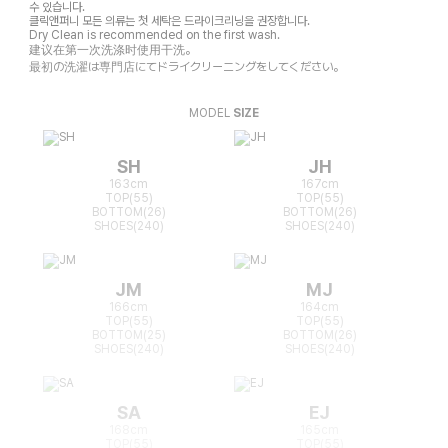
수 있습니다.
클릭앤퍼니 모든 의류는 첫 세탁은 드라이크리닝을 권장합니다.
Dry Clean is recommended on the first wash.
建议在第一次洗涤时使用干洗。
最初の洗濯は専門店にてドライクリーニングをしてください。
MODEL
SIZE
SH
JH
163cm
167cm
TOP(55)
TOP(55)
BOTTOM(26)
BOTTOM(26)
SHOES(240)
SHOES(240)
JM
MJ
166cm
164cm
TOP(55)
TOP(55)
BOTTOM(25)
BOTTOM(26)
SHOES(240)
SHOES(240)
SA
EJ
168cm
165cm
TOP(55)
TOP(55)