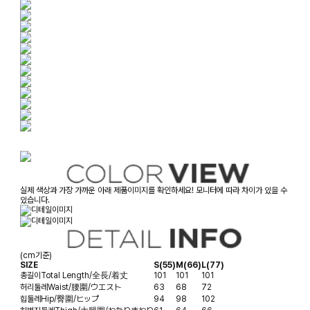
실제 색상과 가장 가까운 아래 제품이미지를 확인하세요! 모니터에 따라 차이가 있을 수
있습니다.
(cm기준)
SIZE
S(55)
M(66)
L(77)
총길이
Total Length/全長/着丈
101
101
101
허리둘레
Waist/腰圍/ウエスト
63
68
72
힙둘레
Hip/臀圍/ヒップ
94
98
102