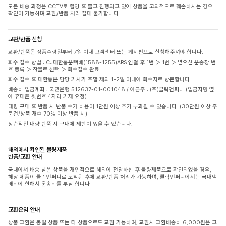
모든 배송 과정은 CCTV로 촬영 후 출고 진행되고 있어 상품을 고의적으로 훼손하시는 경우
확인이 가능하며 교환/반품 처리 절대 불가합니다.
교환/반품 신청
교환/반품은 상품수령일부터 7일 이내 고객센터 또는 게시판으로 신청해주셔야 합니다.
회수 접수 방법 : CJ대한통운택배(1588-1255)ARS 연결 후 1번 ▷ 1번 ▷ 받으신 운송장 번
호 등록 ▷ 착불로 선택 ▷ 회수접수 완료
회수 접수 후 대한통운 담당 기사가 주말 제외 1-2일 이내에 회수지로 방문합니다.
배송비 입금계좌 : 국민은행 512637-01-001048 / 예금주 : (주)클릭앤퍼니 (입금자명 옆
에 휴대폰 뒷번호 4자리 기재 요청)
대량 구매 후 반품 시 반품 수거 비용이 1만원 이상 추가 부과될 수 있습니다. (30만원 이상 주
문건/상품 개수 70% 이상 반품 시)
상습적인 대량 반품 시 구매에 제한이 있을 수 있습니다.
해외에서 확인된 불량제품
반품/교환 안내
국내에서 배송 받은 상품을 개인적으로 해외에 전달하신 후 불량제품으로 확인되었을 경우,
해당 제품이 클릭앤퍼니로 도착된 후에 교환/반품 처리가 가능하며, 클릭앤퍼니에서는 국내택
배비에 한해서 운송비를 부담 합니다
교환운임 안내
상품 교환은 동일 상품 또는 타 상품으로도 교환 가능하며, 교환시 교환배송비 6,000원은 고