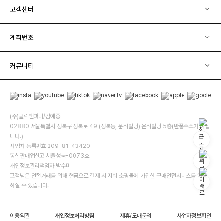
고객센터
계좌번호
커뮤니티
(주)클릭앤퍼니/김예중
02880 서울특별시 성북구 성북로 49 (성북동, 운석빌딩) 운석빌딩 5층(반품주소가 아닙
니다.)
사업자 등록번호 209-81-43420
통신판매업신고 서울성북-0073호
개인정보관리책임자 박수미
고객님은 안전거래를 위해 현금으로 결제 시 저희 소핑몰에 가입한 구매안전서비스를 이용
하실 수 있습니다.
이용약관
개인정보처리방침
제휴/도매문의
사업자정보확인