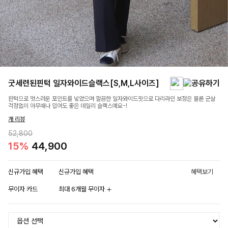
굿세련된핀턱 일자와이드슬랙스[S,M,L사이즈]
핀턱으로 멋스러운 포인트를 넣었으며 깔끔한 일자와이드핏으로 다리라인 보정은 물론 군살
걱정없이 아무때나 입어도 좋은 데일리 슬랙스예요-!
개 리뷰
52,800
15%
44,900
신규가입 혜택
신규가입 혜택
혜택보기
무이자 카드
최대 6개월 무이자