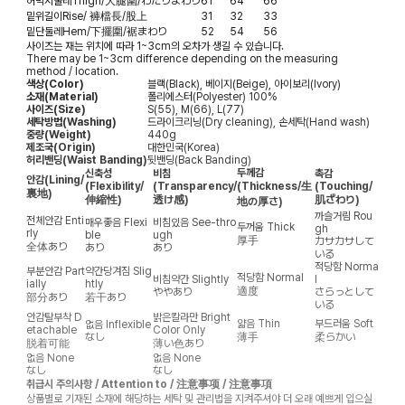
허벅지둘레
Thigh/大腿圍/わたりまわり
61
64
66
밑위길이
Rise/ 褲檔長/股上
31
32
33
밑단둘레
Hem/下擺圍/裾まわり
52
54
56
사이즈는 재는 위치에 따라 1~3cm의 오차가 생길 수 있습니다.
There may be 1~3cm difference depending on the measuring
method / location.
색상(Color)
블랙(Black), 베이지(Beige), 아이보리(Ivory)
소재(Material)
폴리에스터(Polyester) 100%
사이즈(Size)
S(55), M(66), L(77)
세탁방법(Washing)
드라이크리닝(Dry cleaning), 손세탁(Hand wash)
중량(Weight)
440g
제조국(Origin)
대한민국(Korea)
허리밴딩(Waist Banding)
뒷밴딩(Back Banding)
두께감
신축성
비침
촉감
안감
(Lining/
(Flexibility/
(Transparency/
(Thickness/生
(Touching/
裏地)
伸縮性)
透け感)
肌ざわり)
地の厚さ)
까슬거림
Rou
전체안감
Enti
매우좋음
Flexi
비침있음
See-thro
두꺼움
Thick
gh
rly
ble
ugh
厚手
カサカサして
全体あり
あり
あり
いる
적당함
Norma
부분안감
Part
약간당겨짐
Slig
적당함
Normal
비침약간
Slightly
l
ially
htly
適度
ややあり
さらっとして
部分あり
若干あり
いる
안감탈부착
D
밝은칼라만
Bright
얇음
Thin
부드러움
Soft
없음
Inflexible
etachable
Color Only
なし
薄手
柔らかい
脱着可能
薄い色あり
없음
None
없음
None
なし
なし
취급시 주의사항 / Attention to / 注意事项 / 注意事項
상품별로 기재된 소재에 해당하는 세탁 및 관리법을 지켜주셔야 더 오래 예쁘게 입으실