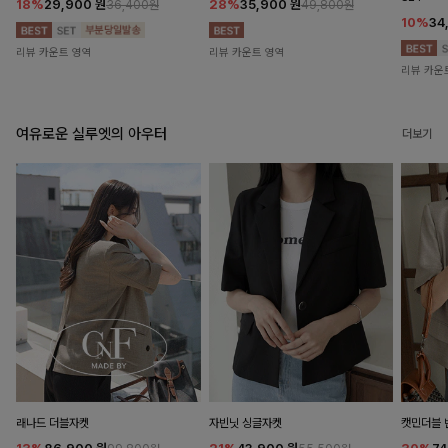
18%
29,900
원
28%
35,900
원
36,400원
49,800원
10%
34
리뷰 카운트 영역
리뷰 카운트 영역
리뷰 카운
여유로운 실루엣의 아우터
더보기
래나드 더블자켓
자빈닛 싱글자켓
캣민더블 