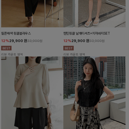
릴픈배색 링클블라우스
헨틴링클 날개티셔츠+치마바지SET
12%
29,900
원
12%
29,900
원
33,900원
33,900원
리뷰 카운트 영역
리뷰 카운트 영역