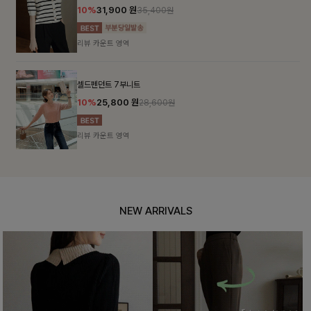
10%
31,900
원
35,400원
리뷰 카운트 영역
셀드펜던트 7부니트
10%
25,800
원
28,600원
리뷰 카운트 영역
NEW ARRIVALS