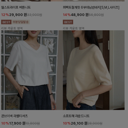
월스트라이프 버튼니트
퍼펙트절개핏 6부데님반바지[S,M,L사이즈]
12%
29,900
원
14%
48,900
원
33,900원
56,800원
리뷰 카운트 영역
리뷰 카운트 영역
콘브이넥 라벨티셔츠
소프트해 라운드니트
10%
17,900
원
10%
26,100
원
19,800원
28,900원