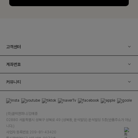
고객센터
계좌번호
커뮤니티
(주)클릭앤퍼니/김예중
02880 서울특별시 성북구 성북로 49 (성북동, 운석빌딩) 운석빌딩 5층(반품주소가 아닙
니다.)
사업자 등록번호 209-81-43420