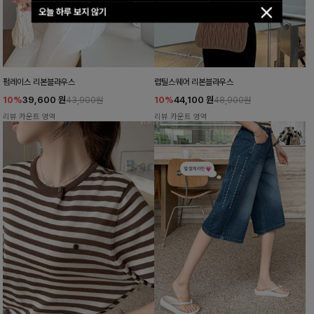
오늘 하루 보지 않기
펌레이스 리본블라우스
럽틸스퀘어 리본블라우스
10%
39,600
원
10%
44,100
원
43,900원
48,900원
리뷰 카운트 영역
리뷰 카운트 영역