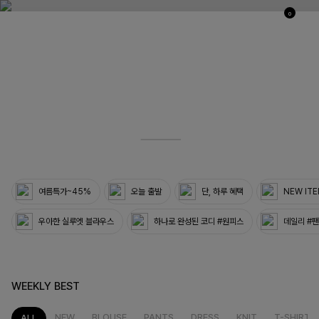
0
03
33
여름특가~45%
오늘 출발
단, 하루 혜택
NEW IT
우아한 실루엣 블라우스
하나로 완성된 코디 #원피스
데일리 #
WEEKLY BEST
NEW
BLOUSE
PANTS
DRESS
KNIT
T-SHIRT
ALL