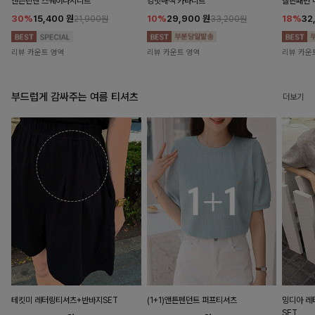
앤즌린넨 스퀘어나시니트
킹밋배색 카라니트
캘핀패턴 
30%
15,400
원
10%
29,900
원
18%
32
21,900원
33,200원
리뷰 카운트 영역
리뷰 카운트 영역
리뷰 카운
부드럽게 감싸주는 여름 티셔츠
더보기
테킷미 레터링티셔츠+반바지SET
(1+1)앤튼펜던트 퍼프티셔츠
밍디아 
SET