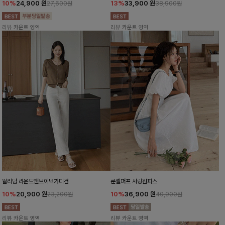
10%
24,900
원
13%
33,900
원
27,600원
38,900원
리뷰 카운트 영역
리뷰 카운트 영역
윌리덤 라운드앤브이넥가디건
룬셀퍼프 셔링원피스
10%
20,900
원
10%
36,900
원
23,200원
40,900원
리뷰 카운트 영역
리뷰 카운트 영역