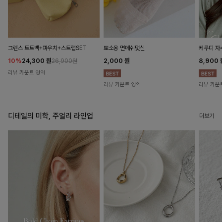
뽀소옹 면메쉬덧신
그렌스 토트백+파우치+스트랩SET
케루디 자
2,000
원
10%
24,300
원
8,900
26,900원
리뷰 카운트 영역
리뷰 카운트 영역
리뷰 카운
디테일의 미학, 주얼리 라인업
더보기