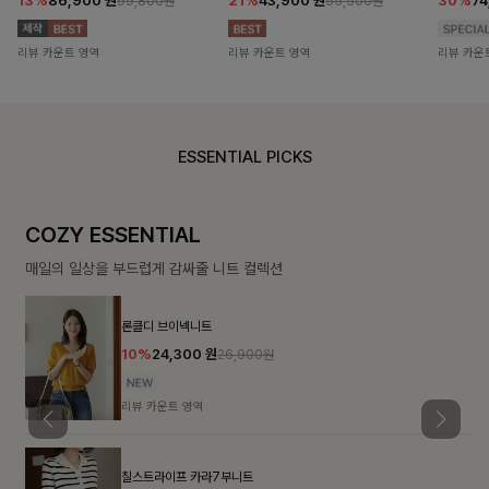
13%
86,900
원
21%
43,900
원
30%
7
99,800원
55,500원
리뷰 카운트 영역
리뷰 카운트 영역
리뷰 카운
ESSENTIAL PICKS
COZY ESSENTIAL
매일의 일상을 부드럽게 감싸줄 니트 컬렉션
론클디 브이넥니트
10%
24,300
원
26,900원
리뷰 카운트 영역
칠스트라이프 카라7부니트