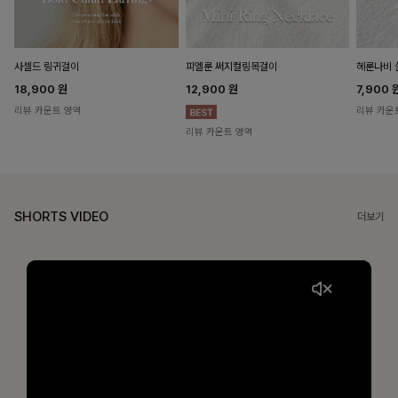
헤룬나비 
사셀드 링귀걸이
피엘룬 써지컬링목걸이
7,900
18,900
원
12,900
원
리뷰 카운
리뷰 카운트 영역
리뷰 카운트 영역
SHORTS VIDEO
더보기