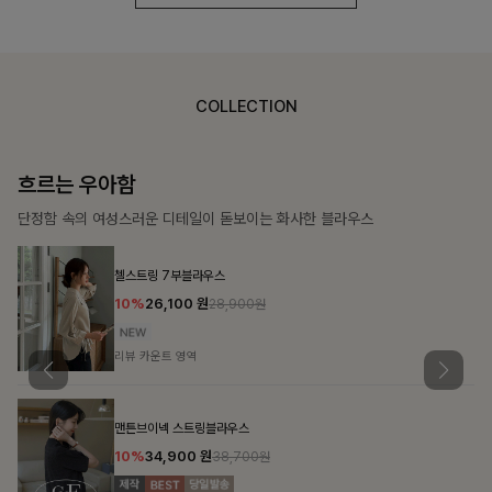
COLLECTION
가벼운 계절감
탄탄한 소재와 깔끔한 핏, 매일 손이 가는 데일리 티셔츠
몽즐라운드 베이직티셔츠
10%
15,300
원
16,900원
리뷰 카운트 영역
칠킷배색 프린팅맨투맨티
10%
20,700
원
22,900원