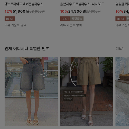
댕스트라이프 백버튼블라우스
율븐자수 도트블라우스+나시SET
덤링클 카
12%
51,900
원
10%
24,900
원
10%
34
58,900원
27,600원
리뷰 카운트 영역
리뷰 카운트 영역
리뷰 카운
언제 어디서나 특별한 팬츠
더보기