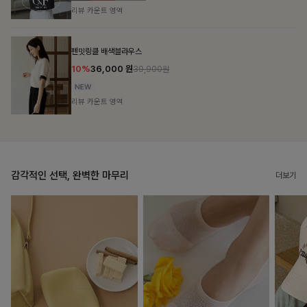
리뷰 카운트 영역
브쉘모달 프린팅티셔츠
10%
16,200
원
17,900원
리뷰 카운트 영역
감각적인 선택, 완벽한 마무리
더보기