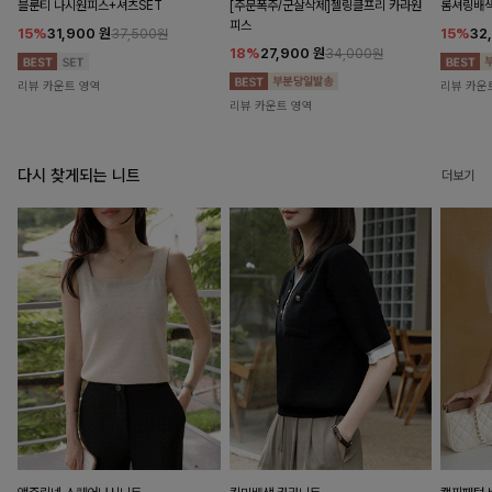
블룬티 나시원피스+셔츠SET
[주문폭주/군살삭제]젤링클프리 카라원
롬셔링배
피스
15%
31,900
원
15%
32
37,500원
18%
27,900
원
34,000원
리뷰 카운트 영역
리뷰 카운
리뷰 카운트 영역
다시 찾게되는 니트
더보기