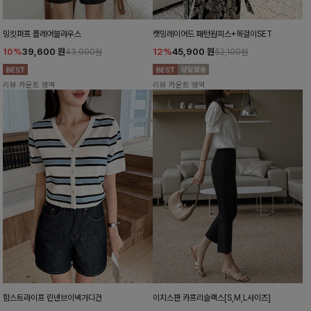
밍킷퍼프 플레어블라우스
캣밍레이어드 패턴원피스+목걸이SET
10%
39,600
원
12%
45,900
원
43,900원
52,100원
리뷰 카운트 영역
리뷰 카운트 영역
함스트라이프 린넨브이넥가디건
이지스판 카프리슬랙스[S,M,L사이즈]