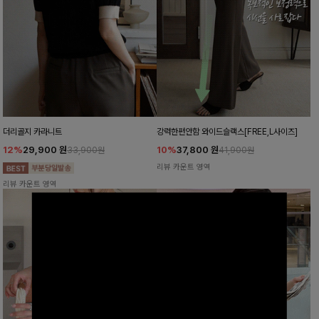
더리골지 카라니트
강력한편안함 와이드슬랙스[FREE,L사이즈]
12%
29,900
원
10%
37,800
원
33,900원
41,900원
리뷰 카운트 영역
리뷰 카운트 영역