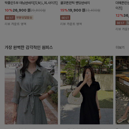
딱좋은5부 데님반바지[S,M,L,XL사이즈]
쿨코튼핀턱 밴딩반바지
더예쁜린넨
이즈]
10%
26,900
원
15%
19,900
원
29,800원
23,400원
12%
36
리뷰 카운트 영역
리뷰 카운트 영역
리뷰 카운
가장 완벽한 감각적인 원피스
더보기