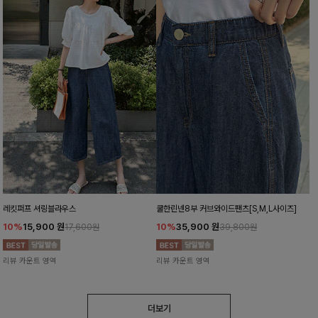
레킷퍼프 셔링블라우스
쿨한린넨8부 커브와이드팬츠[S,M,L사이즈]
10%
15,900
원
10%
35,900
원
17,600원
39,800원
리뷰 카운트 영역
리뷰 카운트 영역
더보기