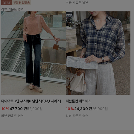
리뷰 카운트 영역
리뷰 카운트 영역
다이어트그만 부츠컷데님팬츠[S,M,L사이즈]
티븐롤업 체크셔츠
10%
47,700
원
10%
24,300
원
52,900원
26,900원
리뷰 카운트 영역
리뷰 카운트 영역