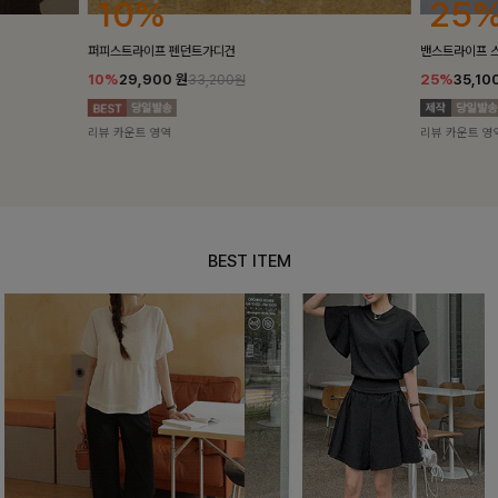
25%
10%
밴스트라이프 스트링원피스
[5천장돌파/C
25%
35,100
원
10%
34,90
46,800원
리뷰 카운트 영역
리뷰 카운트 영
BEST ITEM