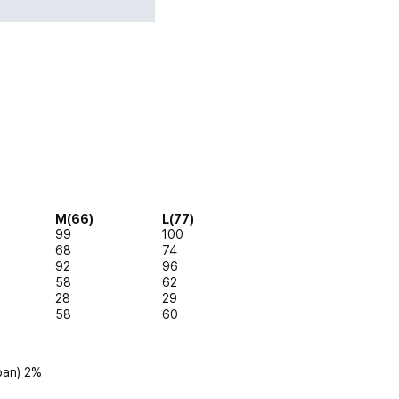
M(66)
L(77)
99
100
68
74
92
96
58
62
28
29
58
60
pan) 2%