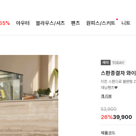
55%
아우터
블라우스/셔츠
팬츠
원피스/스커트
니트
스판종결자 와이
미친 스판으로 불편함 Z
데님팬츠♥
개 리뷰
53,900
26%
39,900
제품코드