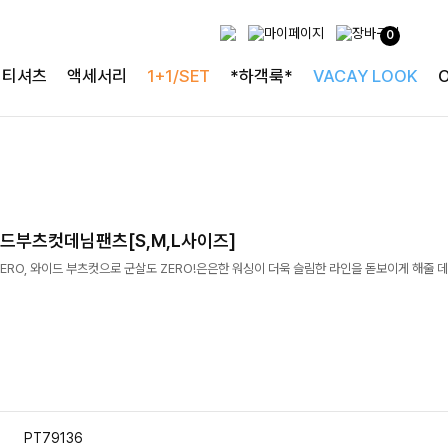
0
티셔츠
액세서리
1+1/SET
*하객룩*
VACAY LOOK
드부츠컷데님팬츠[S,M,L사이즈]
ERO, 와이드 부츠컷으로 군살도 ZERO!은은한 워싱이 더욱 슬림한 라인을 돋보이게 해줄 
PT79136