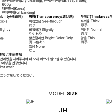
드라이크리닝(Dry cleaning), 단독손세탁(Wash separately)
600g
대한민국(Korea)
전체밴딩(Full banding)
xibility/伸縮性)
비침
(Transparency/透け感)
두께감
(Thicknes
두꺼움
Thick
exible
비침있음
See-through
厚手
あり
Slightly
적당함
Normal
비침약간
Slightly
適度
ややあり
밝은칼라만
Bright Color Only
얇음
Thin
ble
薄い色あり
薄手
없음
None
なし
注意事项 / 注意事項
 관리법을 지켜주셔야 더 오래 예쁘게 입으실 수 있습니다.
크리닝을 권장합니다.
irst wash.
ニングをしてください。
MODEL
SIZE
JH