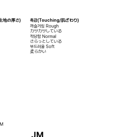
s/生地の厚さ)
촉감
(Touching/肌ざわり)
까슬거림
Rough
カサカサしている
적당함
Normal
さらっとしている
부드러움
Soft
柔らかい
JM