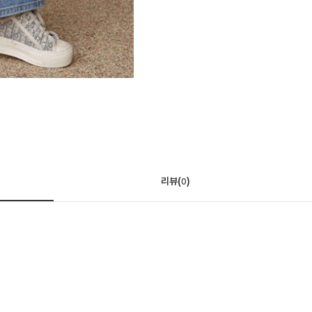
리뷰(
)
0