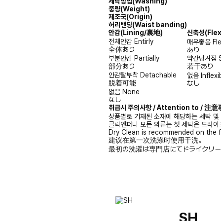
세탁방법(Washing)
중량(Weight)
제조국(Origin)
허리밴딩(Waist banding)
안감
(Lining/裏地)
신축성
(Fle
전체안감
Entirly
매우좋음
Fl
全体あり
あり
부분안감
Partially
약간당겨짐
部分あり
若干あり
안감탈부착
Detachable
없음
Inflexi
脱着可能
なし
없음
None
なし
취급시 주의사항 / Attention to / 
상품별로 기재된 소재에 해당하는 세탁 및
클릭앤퍼니 모든 의류는 첫 세탁은 드라이
Dry Clean is recommended on the f
建议在第一次洗涤时使用干洗。
最初の洗濯は専門店にてドライクリー
SH