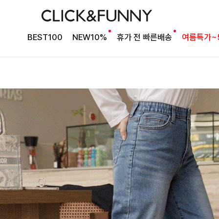
BEST100
NEW10%
휴가 전 빠른배송
여름특가~