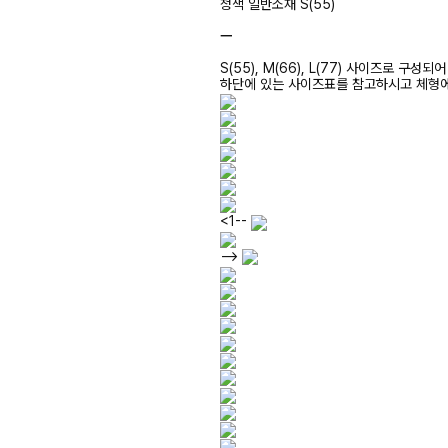
청색 일반소재 S(55)
ㅡ
S(55), M(66), L(77) 사이즈로 구성되
하단에 있는 사이즈표를 참고하시고 체형
<1--
-->