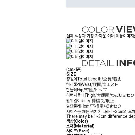
실제 색상과 가장 가까운 아래 제품이미지를
(cm기준)
SIZE
총길이
Total Length/全長/着丈
허리둘레
Waist/腰圍/ウエスト
힙둘레
Hip/臀圍/ヒップ
허벅지둘레
Thigh/大腿圍/わたりまわり
밑위길이
Rise/ 褲檔長/股上
밑단둘레
Hem/下擺圍/裾まわり
사이즈는 재는 위치에 따라 1~3cm의 오차
There may be 1~3cm difference dep
색상(Color)
소재(Material)
사이즈(Size)