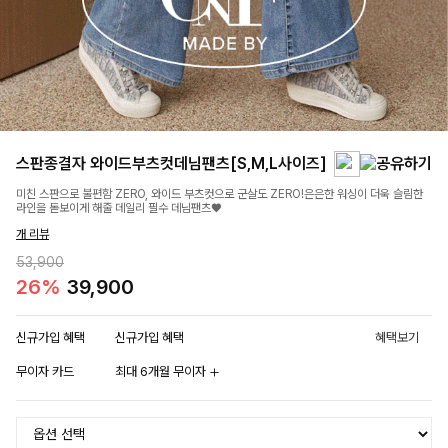
스판종결자 와이드부츠컷데님팬츠[S,M,L사이즈]
미친 스판으로 불편함 ZERO, 와이드 부츠컷으로 군살도 ZERO!은은한 워싱이 더욱 슬림한
라인을 돋보이게 해줄 데일리 필수 데님팬츠♥
개 리뷰
53,900
26%
39,900
신규가입 혜택
신규가입 혜택
혜택보기
무이자 카드
최대 6개월 무이자