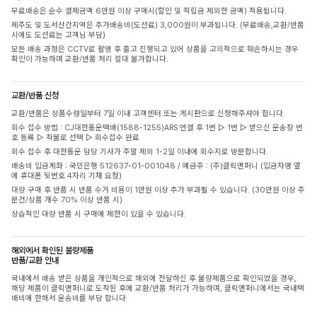
무료배송은 순수 결제금액 6만원 이상 구매시(할인 및 적립금 제외한 금액) 적용됩니다.
제주도 및 도서산간지역은 추가배송비(도선료) 3,000원이 부과됩니다. (무료배송,교환/반품
시에도 도선료는 고객님 부담)
모든 배송 과정은 CCTV로 촬영 후 출고 진행되고 있어 상품을 고의적으로 훼손하시는 경우
확인이 가능하며 교환/반품 처리 절대 불가합니다.
교환/반품 신청
교환/반품은 상품수령일부터 7일 이내 고객센터 또는 게시판으로 신청해주셔야 합니다.
회수 접수 방법 : CJ대한통운택배(1588-1255)ARS 연결 후 1번 ▷ 1번 ▷ 받으신 운송장 번
호 등록 ▷ 착불로 선택 ▷ 회수접수 완료
회수 접수 후 대한통운 담당 기사가 주말 제외 1-2일 이내에 회수지로 방문합니다.
배송비 입금계좌 : 국민은행 512637-01-001048 / 예금주 : (주)클릭앤퍼니 (입금자명 옆
에 휴대폰 뒷번호 4자리 기재 요청)
대량 구매 후 반품 시 반품 수거 비용이 1만원 이상 추가 부과될 수 있습니다. (30만원 이상 주
문건/상품 개수 70% 이상 반품 시)
상습적인 대량 반품 시 구매에 제한이 있을 수 있습니다.
해외에서 확인된 불량제품
반품/교환 안내
국내에서 배송 받은 상품을 개인적으로 해외에 전달하신 후 불량제품으로 확인되었을 경우,
해당 제품이 클릭앤퍼니로 도착된 후에 교환/반품 처리가 가능하며, 클릭앤퍼니에서는 국내택
배비에 한해서 운송비를 부담 합니다