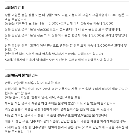
교환운임 안내
상품 교환은 동일 상품 또는 타 상품으로도 교환 가능하며, 교환시 교환배송비 6,000원은 고
객님 부담입니다.
(상품을 저희쪽에 보내는 배송비 3,000+고객님께 다시 발송되는 배송비 3,000)
상품 불량일 경우 : 동일 상품으로 교환시 클릭앤퍼니에서 왕복 운임을 모두 부담합니다.
상품 불량일 경우 : 동일 상품 외 타 상품이나 옵션 변경시 배송비 3,000원 고객님 부담입니
다.
상품 불량일 경우 : 교환이 아닌 변심으로 반품을 할 경우 초기 배송비 3,000원은 고객님 부
담입니다.
(인위적인 훼손 & 수선 등의 악용을 방지하기 위함이니 양해부탁드립니다)
*교환/반품시에도 추가 발생되는 모든 도선료는 고객님께서 부담해주셔야 합니다.
교환/반품이 불가한 경우
반품기한(상품 수령후 7일)이 경과한 경우
공정거래, 표준약관 제 15조 2항에 의한 이용자의 사용 또는 일부 소비에 의하여 재화 가치가
현저히 감소한 경우
(착용 흔적, 화장품, 탈취제 냄새, 세탁, 수선, 택훼손 포함)
세탁을 하신 경우나 착용을 하신 후에는 불량이 발견되어도 교환/반품이 불가합니다.
워싱면 종류의 제품은 워싱과정에서 옷이 살짝 돌아가는 현상이 있을 수 있습니다.
피팅만 해보신 경우라도 상품이 훼손된 경우(구김,늘어남,보풀)는 불가합니다.
배송 시 생긴 구김, 단추 바느질의 느슨함, 간단한 손질이 가능한 마감실 처리가 미흡한 경우
거래처 공정 과정 중 단추구멍이 완벽히 뚫리지 않은 경우 (가위로 간단하게 구멍을 내주신 뒤
착용 부탁드립니다)