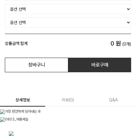
0
원
상품금액 합계
(
0
개)
장바구니
바로구매
상세정보
리뷰
(
0
)
Q&A