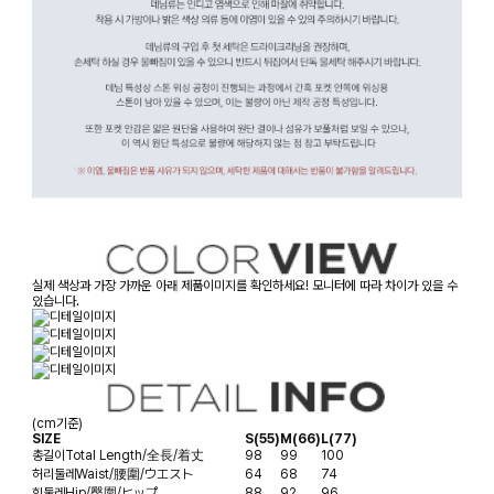
실제 색상과 가장 가까운 아래 제품이미지를 확인하세요! 모니터에 따라 차이가 있을 수
있습니다.
(cm기준)
SIZE
S(55)
M(66)
L(77)
총길이
Total Length/全長/着丈
98
99
100
허리둘레
Waist/腰圍/ウエスト
64
68
74
힙둘레
Hip/臀圍/ヒップ
88
92
96