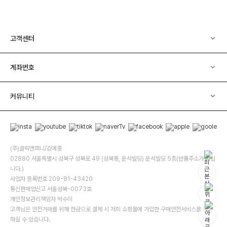
고객센터
계좌번호
커뮤니티
(주)클릭앤퍼니/김예중
02880 서울특별시 성북구 성북로 49 (성북동, 운석빌딩) 운석빌딩 5층(반품주소가 아닙
니다.)
사업자 등록번호 209-81-43420
통신판매업신고 서울성북-0073호
개인정보관리책임자 박수미
고객님은 안전거래를 위해 현금으로 결제 시 저희 소핑몰에 가입한 구매안전서비스를 이용
하실 수 있습니다.