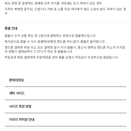
워싱 과정 중 발생하는 냄새와 단추 위치를 나타내는 초크 자국이 남은 경우
지퍼의 뻣뻣한 움직임, 신발이나 가방 및 소품 마감 처리에서 생긴 소량의 본드 자국이 있는 경
우
환불 안내
환불시 수거 상품 확인 후 3일이내 결제하신 방법으로 환불해드립니다
예치금으로 환불 시 다시 원결제(무통장,핸드폰,카드)로의 환불은 불가합니다.
핸드폰 결제후 부분 취소 또는 결제한 달이 지나 환불시, 통신사 정책상 핸드폰 취소가 되지않
아 반품시 결제금액의 3.75%가 차감 후 환불됩니다.
적립금과 복합 결제하여 주문하였을 경우 환불 요청시 적립금이 우선적으로 환원됩니다.
판매자정보
세탁 가이드
사이즈 측정 방법
이미지 저작권 안내