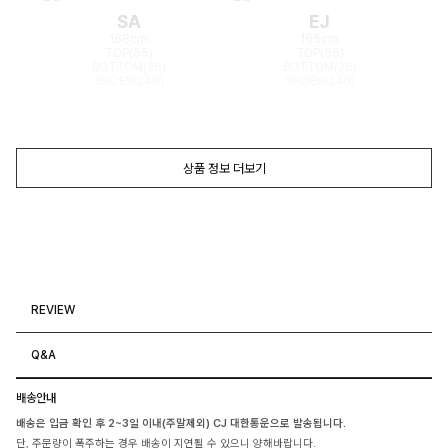
SA
EJ
168cm
165cm
TOP(55)
TOP(55)
BOTTOM(26)
BOTTOM(26)
SHOES(240)
SHOES(240)
상품 정보 더보기
REVIEW
Q&A
배송안내
배송은 입금 확인 후 2~3일 이내(주말제외) CJ 대한통운으로 발송됩니다.
단, 주문량이 폭주하는 경우 배송이 지연될 수 있으니 양해바랍니다.