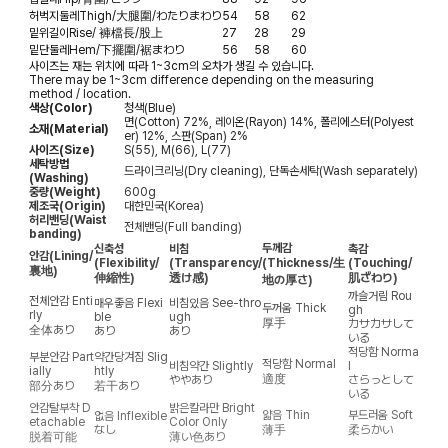
허벅지둘레
Thigh/大腿圍/わたりまわり
54
58
62
밑위길이
Rise/ 褲檔長/股上
27
28
29
밑단둘레
Hem/下擺圍/裾まわり
56
58
60
사이즈는 재는 위치에 따라 1~3cm의 오차가 생길 수 있습니다.
There may be 1~3cm difference depending on the measuring
method / location.
색상(Color)
청색(Blue)
면(Cotton) 72%, 레이온(Rayon) 14%, 폴리에스터(Polyest
소재(Material)
er) 12%, 스판(Span) 2%
사이즈(Size)
S(55), M(66), L(77)
세탁방법
드라이크리닝(Dry cleaning), 단독손세탁(Wash separately)
(Washing)
중량(Weight)
600g
제조국(Origin)
대한민국(Korea)
허리밴딩(Waist
전체밴딩(Full banding)
banding)
두께감
신축성
비침
촉감
안감
(Lining/
(Flexibility/
(Transparency/
(Thickness/生
(Touching/
裏地)
伸縮性)
透け感)
肌ざわり)
地の厚さ)
까슬거림
Rou
전체안감
Enti
매우좋음
Flexi
비침있음
See-thro
두꺼움
Thick
gh
rly
ble
ugh
厚手
カサカサして
全体あり
あり
あり
いる
적당함
Norma
부분안감
Part
약간당겨짐
Slig
적당함
Normal
비침약간
Slightly
l
ially
htly
適度
ややあり
さらっとして
部分あり
若干あり
いる
안감탈부착
D
밝은칼라만
Bright
얇음
Thin
부드러움
Soft
없음
Inflexible
etachable
Color Only
なし
薄手
柔らかい
脱着可能
薄い色あり