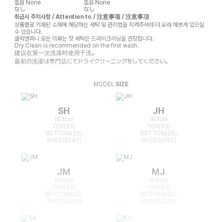
없음
None
없음
None
なし
なし
취급시 주의사항 / Attention to / 注意事项 / 注意事項
상품별로 기재된 소재에 해당하는 세탁 및 관리법을 지켜주셔야 더 오래 예쁘게 입으실
수 있습니다.
클릭앤퍼니 모든 의류는 첫 세탁은 드라이크리닝을 권장합니다.
Dry Clean is recommended on the first wash.
建议在第一次洗涤时使用干洗。
最初の洗濯は専門店にてドライクリーニングをしてください。
MODEL
SIZE
SH
JH
163cm
167cm
TOP(55)
TOP(55)
BOTTOM(26)
BOTTOM(26)
SHOES(240)
SHOES(240)
JM
MJ
166cm
164cm
TOP(55)
TOP(55)
BOTTOM(25)
BOTTOM(26)
SHOES(240)
SHOES(240)