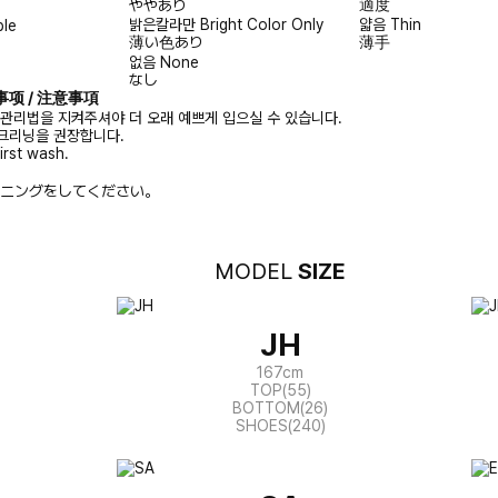
適度
ややあり
밝은칼라만
Bright Color Only
얇음
Thin
ble
薄い色あり
薄手
없음
None
なし
注意事项 / 注意事項
 관리법을 지켜주셔야 더 오래 예쁘게 입으실 수 있습니다.
크리닝을 권장합니다.
irst wash.
ニングをしてください。
MODEL
SIZE
JH
167cm
TOP(55)
BOTTOM(26)
SHOES(240)