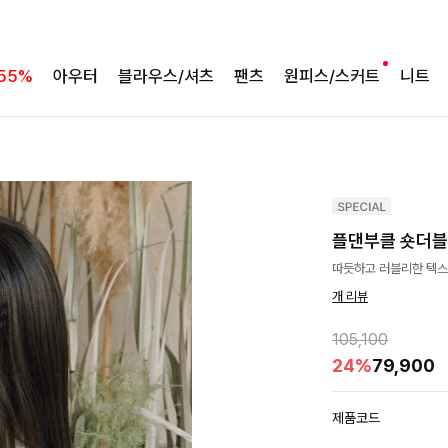
55%
아우터
블라우스/셔츠
팬츠
원피스/스커트
니트
플댄부클 숏더
따듯하고 러블리한 텍스
개 리뷰
105,100
24%
79,900
제품코드