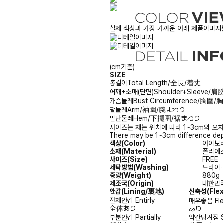
실제 색상과 가장 가까운 아래 제품이미지를
(cm기준)
SIZE
총길이
Total Length/全長/着丈
어깨+소매(단면)
Shoulder+Sleev
가슴둘레
Bust Circumference/胸圍
팔둘레
Arm/袖圍/腕まわり
밑단둘레
Hem/下擺圍/裾まわり
사이즈는 재는 위치에 따라 1~3cm의 오차
There may be 1~3cm difference dep
색상(Color)
아이보리(
소재(Material)
폴리에스터
사이즈(Size)
FREE
세탁방법(Washing)
드라이크리
중량(Weight)
880g
제조국(Origin)
대한민국
안감
(Lining/裏地)
신축성
(Fle
전체안감
Entirly
매우좋음
Fl
全体あり
あり
부분안감
Partially
약간당겨짐