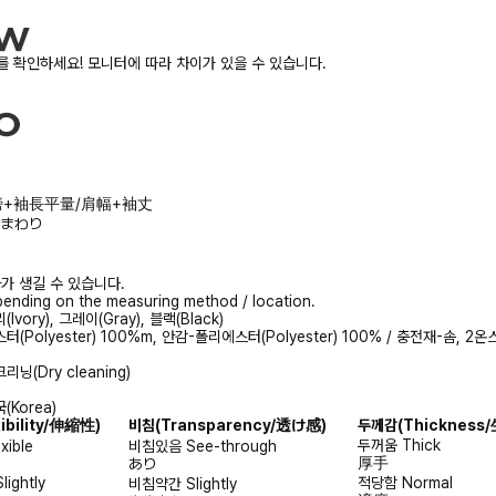
 확인하세요! 모니터에 따라 차이가 있을 수 있습니다.
e/肩膀+袖長平量/肩幅+袖丈
/胸まわり
가 생길 수 있습니다.
ending on the measuring method / location.
Ivory), 그레이(Gray), 블랙(Black)
(Polyester) 100%m, 안감-폴리에스터(Polyester) 100% / 충전재-솜, 2온
닝(Dry cleaning)
(Korea)
xibility/伸縮性)
비침
(Transparency/透け感)
두께감
(Thicknes
두꺼움
Thick
exible
비침있음
See-through
厚手
あり
Slightly
적당함
Normal
비침약간
Slightly