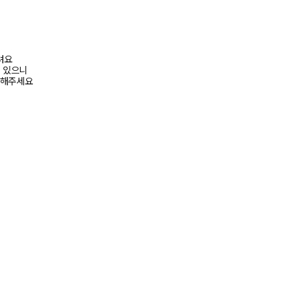
려요
수 있으니
고해주세요