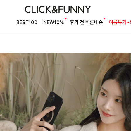
BEST100
NEW10%
휴가 전 빠른배송
여름특가~