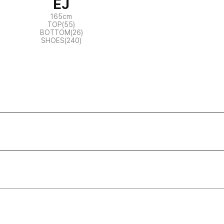
EJ
165cm
TOP(55)
BOTTOM(26)
SHOES(240)