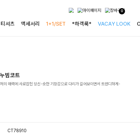
0
티셔츠
액세서리
1+1/SET
*하객룩*
VACAY LOOK
블누빔코트
처의 매력에 사로잡힌 당신-숏한 기장감으로 다리가 길어보이면서 트렌디하게-
CT78910