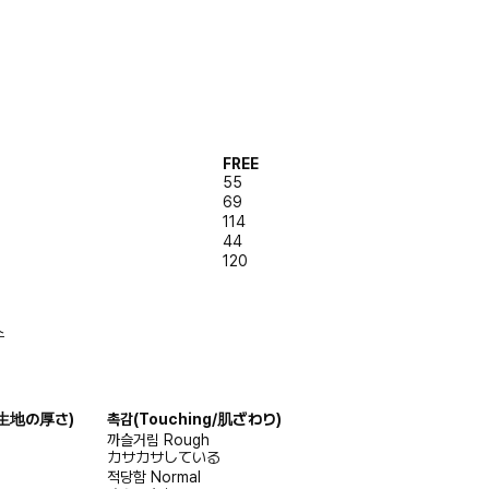
FREE
55
69
114
44
120
스
s/生地の厚さ)
촉감
(Touching/肌ざわり)
까슬거림
Rough
カサカサしている
적당함
Normal