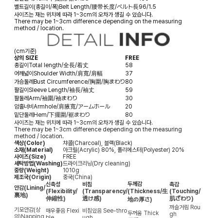
벨트길이(총길이/폭)
Belt Length/腰带长度/ベルト長
96/1.5
사이즈는 재는 위치에 따라 1~3cm의 오차가 생길 수 있습니다.
There may be 1~3cm difference depending on the measuring
method / location.
(cm기준)
상의 SIZE
FREE
총길이
Total length/全長/着丈
58
어깨넓이
Shoulder Width/肩寬/肩幅
37
가슴둘레
Bust Circumference/胸圍/胸まわり
80
팔길이
Sleeve Length/袖長/袖丈
59
팔둘레
Arm/袖圍/袖まわり
30
암홀너비
Armhole/肩腋寬/アームホール
20
밑단둘레
Hem/下擺圍/裾まわり
80
사이즈는 재는 위치에 따라 1~3cm의 오차가 생길 수 있습니다.
There may be 1~3cm difference depending on the measuring
method / location.
색상(Color)
챠콜(Charcoal), 블랙(Black)
소재(Material)
아크릴(Acrylic) 80%, 폴리에스터(Polyester) 20%
사이즈(Size)
FREE
세탁방법(Washing)
드라이크리닝(Dry cleaning)
중량(Weight)
1010g
제조국(Origin)
중국(China)
두께감
신축성
비침
촉감
안감
(Lining/
(Flexibility/
(Transparency/
(Thickness/生
(Touching/
裏地)
伸縮性)
透け感)
肌ざわり)
地の厚さ)
까슬거림
Rou
기모안감(상
매우좋음
Flexi
비침있음
See-thro
두꺼움
Thick
gh
의)
Napping
ble
ugh