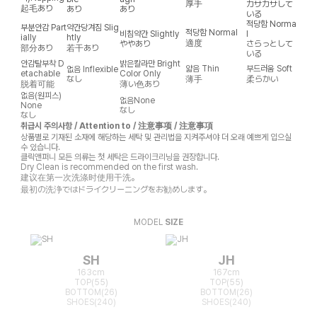
厚手
カサカサして
起毛あり
あり
あり
いる
적당함
Norma
부분안감
Part
약간당겨짐
Slig
적당함
Normal
비침약간
Slightly
l
ially
htly
適度
ややあり
さらっとして
部分あり
若干あり
いる
안감탈부착
D
밝은칼라만
Bright
얇음
Thin
부드러움
Soft
없음
Inflexible
etachable
Color Only
なし
薄手
柔らかい
脱着可能
薄い色あり
없음(원피스)
없음
None
None
なし
なし
취급시 주의사항 / Attention to / 注意事项 / 注意事項
상품별로 기재된 소재에 해당하는 세탁 및 관리법을 지켜주셔야 더 오래 예쁘게 입으실
수 있습니다.
클릭앤퍼니 모든 의류는 첫 세탁은 드라이크리닝을 권장합니다.
Dry Clean is recommended on the first wash.
建议在第一次洗涤时使用干洗。
最初の洗浄ではドライクリーニングをお勧めします。
MODEL
SIZE
SH
JH
163cm
167cm
TOP(55)
TOP(55)
BOTTOM(26)
BOTTOM(26)
SHOES(240)
SHOES(240)