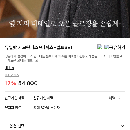
뮤일랏 기모원피스+티셔츠+벨트SET
영롱하게 펄감이 나의 퀄리티를 돋보이게 해주는 아이템 ! 활용도가 높은 3가지 아이템들로
다채로운 코디를 해보아요 ~
개 리뷰
66,000
17%
54,800
신규가입 혜택
신규가입 혜택
혜택보기
무이자 카드
최대 6개월 무이자