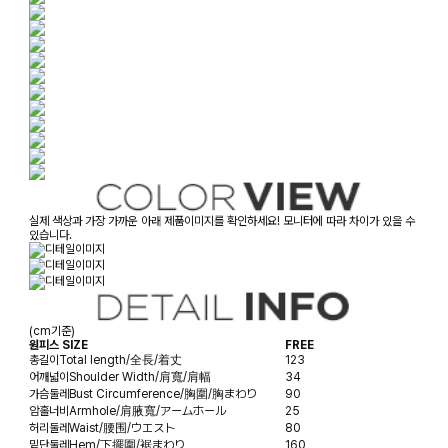
실제 색상과 가장 가까운 아래 제품이미지를 확인하세요! 모니터에 따라 차이가 있을 수
있습니다.
(cm기준)
원피스 SIZE
FREE
총길이
Total length/全長/着丈
123
어깨넓이
Shoulder Width/肩寬/肩幅
34
가슴둘레
Bust Circumference/胸圍/胸まわり
90
암홀너비
Armhole/肩腋寬/アームホール
25
허리둘레
Waist/腰围/ウエスト
80
밑단둘레
Hem/下擺圍/裾まわり
160