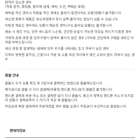
현저히 감소한 경우
(착용 흔적, 화장품, 탈취제 냄새, 세탁, 수선, 택훼손 포함)
세탁을 하신 경우나 착용을 하신 후에는 불량이 발견되어도 교환/반품이 불가합니다.
워싱면 종류의 제품은 워싱과정에서 옷이 살짝 돌아가는 현상이 있을 수 있습니다.
피팅만 해보신 경우라도 상품이 훼손된 경우(구김,늘어남,보풀)는 불가합니다.
배송 시 생긴 구김, 단추 바느질의 느슨함, 간단한 손질이 가능한 마감실 처리가 미흡한 경우
거래처 공정 과정 중 단추구멍이 완벽히 뚫리지 않은 경우 (가위로 간단하게 구멍을 내주신 뒤
착용 부탁드립니다)
워싱 과정 중 발생하는 냄새와 단추 위치를 나타내는 초크 자국이 남은 경우
지퍼의 뻣뻣한 움직임, 신발이나 가방 및 소품 마감 처리에서 생긴 소량의 본드 자국이 있는 경
우
환불 안내
환불시 수거 상품 확인 후 3일이내 결제하신 방법으로 환불해드립니다
예치금으로 환불 시 다시 원결제(무통장,핸드폰,카드)로의 환불은 불가합니다.
핸드폰 결제후 부분 취소 또는 결제한 달이 지나 환불시, 통신사 정책상 핸드폰 취소가 되지않
아 반품시 결제금액의 3.75%가 차감 후 환불됩니다.
적립금과 복합 결제하여 주문하였을 경우 환불 요청시 적립금이 우선적으로 환원됩니다.
판매자정보