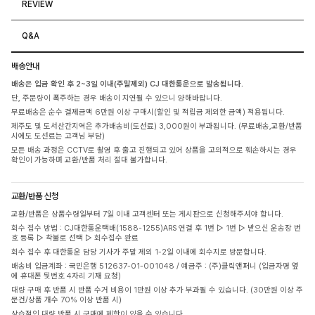
REVIEW
Q&A
배송안내
배송은 입금 확인 후 2~3일 이내(주말제외) CJ 대한통운으로 발송됩니다.
단, 주문량이 폭주하는 경우 배송이 지연될 수 있으니 양해바랍니다.
무료배송은 순수 결제금액 6만원 이상 구매시(할인 및 적립금 제외한 금액) 적용됩니다.
제주도 및 도서산간지역은 추가배송비(도선료) 3,000원이 부과됩니다. (무료배송,교환/반품
시에도 도선료는 고객님 부담)
모든 배송 과정은 CCTV로 촬영 후 출고 진행되고 있어 상품을 고의적으로 훼손하시는 경우
확인이 가능하며 교환/반품 처리 절대 불가합니다.
교환/반품 신청
교환/반품은 상품수령일부터 7일 이내 고객센터 또는 게시판으로 신청해주셔야 합니다.
회수 접수 방법 : CJ대한통운택배(1588-1255)ARS 연결 후 1번 ▷ 1번 ▷ 받으신 운송장 번
호 등록 ▷ 착불로 선택 ▷ 회수접수 완료
회수 접수 후 대한통운 담당 기사가 주말 제외 1-2일 이내에 회수지로 방문합니다.
배송비 입금계좌 : 국민은행 512637-01-001048 / 예금주 : (주)클릭앤퍼니 (입금자명 옆
에 휴대폰 뒷번호 4자리 기재 요청)
대량 구매 후 반품 시 반품 수거 비용이 1만원 이상 추가 부과될 수 있습니다. (30만원 이상 주
문건/상품 개수 70% 이상 반품 시)
상습적인 대량 반품 시 구매에 제한이 있을 수 있습니다.