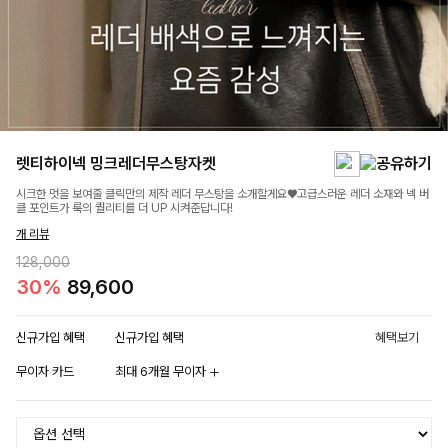
렛티하이넥 밍크레더무스탕자켓
시크한 멋을 보여줄 클릭만의 제작 레더 무스탕을 소개할게요♥고급스러운 레더 소재와 넥 버
클 포인트가 룩의 퀄리티를 더 UP 시켜준답니다!
개 리뷰
128,000
30%
89,600
신규가입 혜택
신규가입 혜택
혜택보기
무이자 카드
최대 6개월 무이자