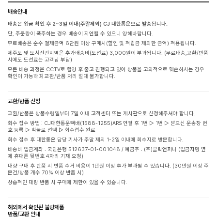
배송안내
배송은 입금 확인 후 2~3일 이내(주말제외) CJ 대한통운으로 발송됩니다.
단, 주문량이 폭주하는 경우 배송이 지연될 수 있으니 양해바랍니다.
무료배송은 순수 결제금액 6만원 이상 구매시(할인 및 적립금 제외한 금액) 적용됩니다.
제주도 및 도서산간지역은 추가배송비(도선료) 3,000원이 부과됩니다. (무료배송,교환/반품
시에도 도선료는 고객님 부담)
모든 배송 과정은 CCTV로 촬영 후 출고 진행되고 있어 상품을 고의적으로 훼손하시는 경우
확인이 가능하며 교환/반품 처리 절대 불가합니다.
교환/반품 신청
교환/반품은 상품수령일부터 7일 이내 고객센터 또는 게시판으로 신청해주셔야 합니다.
회수 접수 방법 : CJ대한통운택배(1588-1255)ARS 연결 후 1번 ▷ 1번 ▷ 받으신 운송장 번
호 등록 ▷ 착불로 선택 ▷ 회수접수 완료
회수 접수 후 대한통운 담당 기사가 주말 제외 1-2일 이내에 회수지로 방문합니다.
배송비 입금계좌 : 국민은행 512637-01-001048 / 예금주 : (주)클릭앤퍼니 (입금자명 옆
에 휴대폰 뒷번호 4자리 기재 요청)
대량 구매 후 반품 시 반품 수거 비용이 1만원 이상 추가 부과될 수 있습니다. (30만원 이상 주
문건/상품 개수 70% 이상 반품 시)
상습적인 대량 반품 시 구매에 제한이 있을 수 있습니다.
해외에서 확인된 불량제품
반품/교환 안내