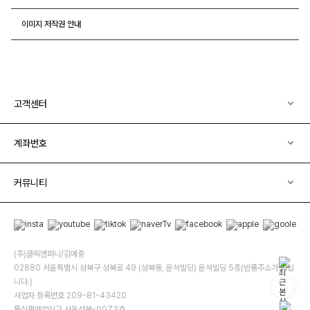
이미지 저작권 안내
고객센터
계좌번호
커뮤니티
(주)클릭앤퍼니/김예중
02880 서울특별시 성북구 성북로 49 (성북동, 운석빌딩) 운석빌딩 5층(반품주소가 아닙
니다.)
사업자 등록번호 209-81-43420
통신판매업신고 서울성북-0073호