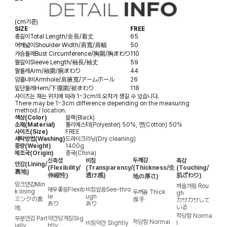
(cm기준)
SIZE
FREE
총길이
Total Length/全長/着丈
65
어깨넓이
Shoulder Width/肩寬/肩幅
50
가슴둘레
Bust Circumference/胸圍/胸まわり
110
팔길이
Sleeve Length/袖長/袖丈
59
팔둘레
Arm/袖圍/腕まわり
44
암홀너비
Armhole/肩腋寬/アームホール
26
밑단둘레
Hem/下擺圍/裾まわり
118
사이즈는 재는 위치에 따라 1~3cm의 오차가 생길 수 있습니다.
There may be 1~3cm difference depending on the measuring
method / location.
색상(Color)
블랙(Black)
소재(Material)
폴리에스터(Polyester) 50%, 면(Cotton) 50%
사이즈(Size)
FREE
세탁방법(Washing)
드라이크리닝(Dry cleaning)
중량(Weight)
1400g
제조국(Origin)
중국(China)
두께감
신축성
비침
촉감
안감
(Lining/
(Flexibility/
(Transparency/
(Thickness/生
(Touching/
裏地)
伸縮性)
透け感)
肌ざわり)
地の厚さ)
밍크안감
Min
까슬거림
Rou
매우좋음
Flexib
비침있음
See-thro
k lining
두꺼움
Thick
gh
le
ugh
ミンクの裏
厚手
カサカサして
あり
あり
いる
地
적당함
Norma
부분안감
Part
약간당겨짐
Slig
적당함
Normal
비침약간
Slightly
l
ially
htly