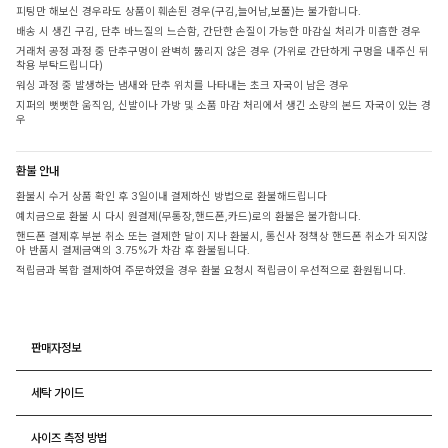
피팅만 해보신 경우라도 상품이 훼손된 경우(구김,늘어남,보풀)는 불가합니다.
배송 시 생긴 구김, 단추 바느질의 느슨함, 간단한 손질이 가능한 마감실 처리가 미흡한 경우
거래처 공정 과정 중 단추구멍이 완벽히 뚫리지 않은 경우 (가위로 간단하게 구멍을 내주신 뒤
착용 부탁드립니다)
워싱 과정 중 발생하는 냄새와 단추 위치를 나타내는 초크 자국이 남은 경우
지퍼의 뻣뻣한 움직임, 신발이나 가방 및 소품 마감 처리에서 생긴 소량의 본드 자국이 있는 경
우
환불 안내
환불시 수거 상품 확인 후 3일이내 결제하신 방법으로 환불해드립니다
예치금으로 환불 시 다시 원결제(무통장,핸드폰,카드)로의 환불은 불가합니다.
핸드폰 결제후 부분 취소 또는 결제한 달이 지나 환불시, 통신사 정책상 핸드폰 취소가 되지않
아 반품시 결제금액의 3.75%가 차감 후 환불됩니다.
적립금과 복합 결제하여 주문하였을 경우 환불 요청시 적립금이 우선적으로 환원됩니다.
판매자정보
세탁 가이드
사이즈 측정 방법