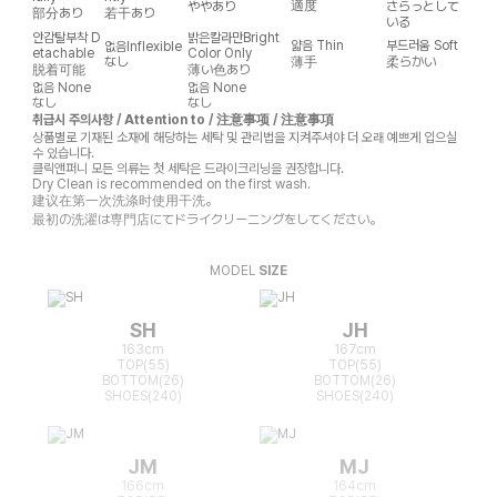
適度
ややあり
さらっとして
部分あり
若干あり
いる
안감탈부착
D
밝은칼라만
Bright
얇음
Thin
부드러움
Soft
없음
Inflexible
etachable
Color Only
なし
薄手
柔らかい
脱着可能
薄い色あり
없음
None
없음
None
なし
なし
취급시 주의사항 / Attention to / 注意事项 / 注意事項
상품별로 기재된 소재에 해당하는 세탁 및 관리법을 지켜주셔야 더 오래 예쁘게 입으실
수 있습니다.
클릭앤퍼니 모든 의류는 첫 세탁은 드라이크리닝을 권장합니다.
Dry Clean is recommended on the first wash.
建议在第一次洗涤时使用干洗。
最初の洗濯は専門店にてドライクリーニングをしてください。
MODEL
SIZE
SH
JH
163cm
167cm
TOP(55)
TOP(55)
BOTTOM(26)
BOTTOM(26)
SHOES(240)
SHOES(240)
JM
MJ
166cm
164cm