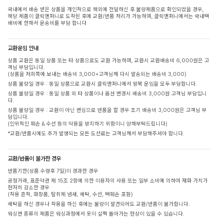
국내에서 배송 받은 상품을 개인적으로 해외에 전달하신 후 불량제품으로 확인되었을 경우,
해당 제품이 클릭앤퍼니로 도착된 후에 교환/반품 처리가 가능하며, 클릭앤퍼니에서는 국내택
배비에 한해서 운송비를 부담 합니다
교환운임 안내
상품 교환은 동일 상품 또는 타 상품으로도 교환 가능하며, 교환시 교환배송비 6,000원은 고
객님 부담입니다.
(상품을 저희쪽에 보내는 배송비 3,000+고객님께 다시 발송되는 배송비 3,000)
상품 불량일 경우 : 동일 상품으로 교환시 클릭앤퍼니에서 왕복 운임을 모두 부담합니다.
상품 불량일 경우 : 동일 상품 외 타 상품이나 옵션 변경시 배송비 3,000원 고객님 부담입니
다.
상품 불량일 경우 : 교환이 아닌 변심으로 반품을 할 경우 초기 배송비 3,000원은 고객님 부
담입니다.
(인위적인 훼손 & 수선 등의 악용을 방지하기 위함이니 양해부탁드립니다)
*교환/반품시에도 추가 발생되는 모든 도선료는 고객님께서 부담해주셔야 합니다.
교환/반품이 불가한 경우
반품기한(상품 수령후 7일)이 경과한 경우
공정거래, 표준약관 제 15조 2항에 의한 이용자의 사용 또는 일부 소비에 의하여 재화 가치가
현저히 감소한 경우
(착용 흔적, 화장품, 탈취제 냄새, 세탁, 수선, 택훼손 포함)
세탁을 하신 경우나 착용을 하신 후에는 불량이 발견되어도 교환/반품이 불가합니다.
워싱면 종류의 제품은 워싱과정에서 옷이 살짝 돌아가는 현상이 있을 수 있습니다.