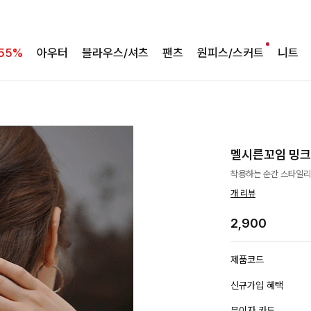
55%
아우터
블라우스/셔츠
팬츠
원피스/스커트
니트
멜시른꼬임 밍
착용하는 순간 스타일리시
개 리뷰
2,900
제품코드
신규가입 혜택
무이자 카드