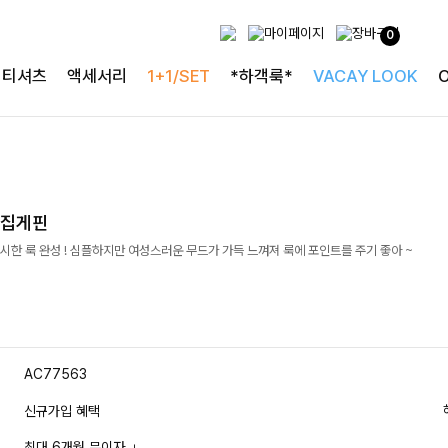
0
티셔츠
액세서리
1+1/SET
*하객룩*
VACAY LOOK
크집게핀
한 룩 완성 ! 심플하지만 여성스러운 무드가 가득 느껴져 룩에 포인트를 주기 좋아 ~
AC77563
신규가입 혜택
최대 6개월 무이자