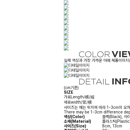
실제 색상과 가장 가까운 아래 제품이미지를
(cm기준)
SIZE
가로
Length/横/縦
세로
width/竖/横
사이즈는 재는 위치에 따라 1~3cm의 오차
There may be 1~3cm difference dep
색상(Color)
블랙(Black), 아이
소재(Material)
플라스틱(Plastic)
사이즈(Size)
8cm, 13cm