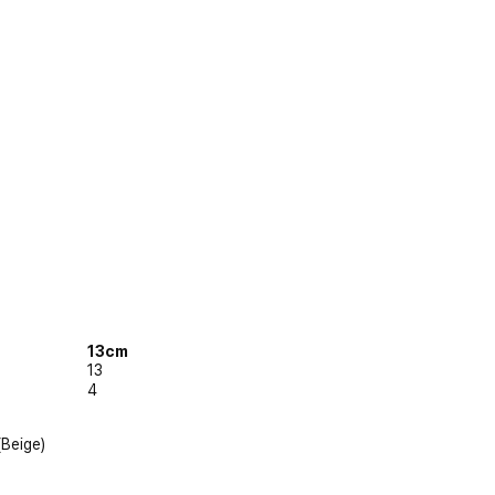
13cm
13
4
Beige)