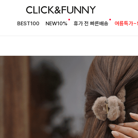
BEST100
NEW10%
휴가 전 빠른배송
여름특가~