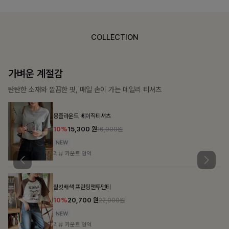
COLLECTION
가장 쉬운 코디
특별한 날부터 일상까지 함께하는 룩
큐플리츠 블라우스+스커트+벨트SET
10%
57,600
원
63,900원
리뷰 카운트 영역
밴스트라이프 스트링원피스
25%
35,100
원
46,800원
리뷰 카운트 영역