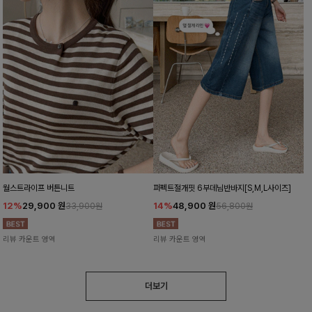
월스트라이프 버튼니트
퍼펙트절개핏 6부데님반바지[S,M,L사이즈]
12%
29,900
원
14%
48,900
원
33,900원
56,800원
리뷰 카운트 영역
리뷰 카운트 영역
더보기