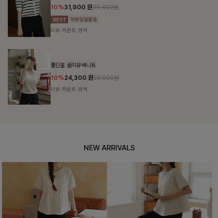
10%
31,900
원
35,400원
리뷰 카운트 영역
폴딘울 골지유넥니트
10%
24,300
원
26,900원
리뷰 카운트 영역
NEW ARRIVALS