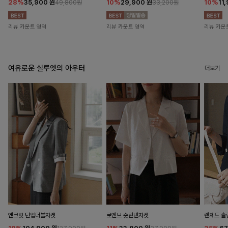
28%
35,900
원
10%
29,900
원
10%
11
49,800원
33,200원
리뷰 카운트 영역
리뷰 카운트 영역
리뷰 카운
여유로운 실루엣의 아우터
더보기
엔크릿 턴업더블자켓
로엔브 숏린넨자켓
렌체드 슬