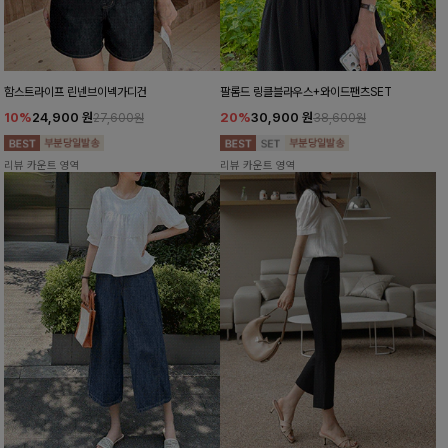
함스트라이프 린넨브이넥가디건
팔롬드 링클블라우스+와이드팬츠SET
10%
24,900
원
20%
30,900
원
27,600원
38,600원
리뷰 카운트 영역
리뷰 카운트 영역