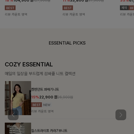
18%
104,900
원
11%
33,800
원
35%
67
127,900원
37,900원
리뷰 카운트 영역
리뷰 카운트 영역
리뷰 카운
ESSENTIAL PICKS
COZY ESSENTIAL
매일의 일상을 부드럽게 감싸줄 니트 컬렉션
켐펜던트 꽈배기니트
15%
22,900
원
26,900원
리뷰 카운트 영역
칠스트라이프 카라7부니트