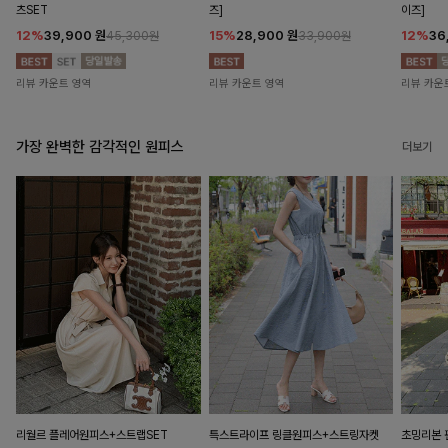
츠SET
즈]
이즈]
12%
39,900
원
15%
28,900
원
12%
36
45,300원
33,900원
리뷰 카운트 영역
리뷰 카운트 영역
리뷰 카운
가장 완벽한 감각적인 원피스
더보기
리월르 플레어원피스+스트랩SET
특스트라이프 링클원피스+스트링자켓
초밍리본 