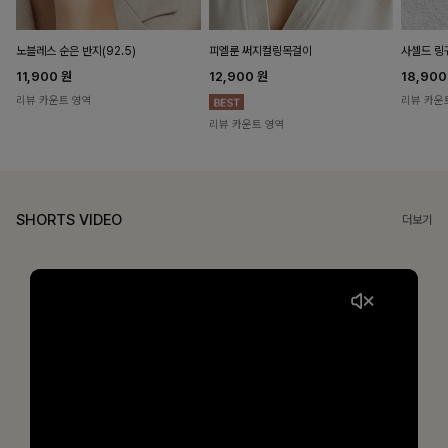
노블레스 순은 반지(92.5)
피엘룬 써지컬링목걸이
사셀드 링
11,900
원
12,900
원
18,90
리뷰 카운트 영역
리뷰 카운
리뷰 카운트 영역
SHORTS VIDEO
더보기