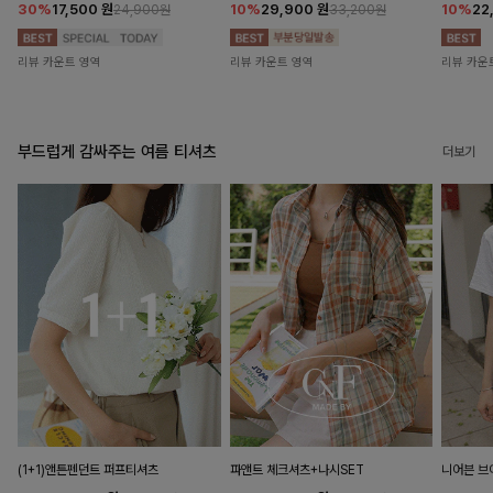
30%
17,500
원
10%
29,900
원
10%
22
24,900원
33,200원
리뷰 카운트 영역
리뷰 카운트 영역
리뷰 카운
부드럽게 감싸주는 여름 티셔츠
더보기
(1+1)앤튼펜던트 퍼프티셔츠
파앤트 체크셔츠+나시SET
니어븐 브