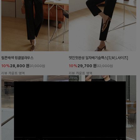
릴픈배색 링클블라우스
멋진핏완성 일자배기슬랙스[S,M,L사이즈]
10%
28,800
원
10%
29,700
원
31,900원
32,900원
리뷰 카운트 영역
리뷰 카운트 영역