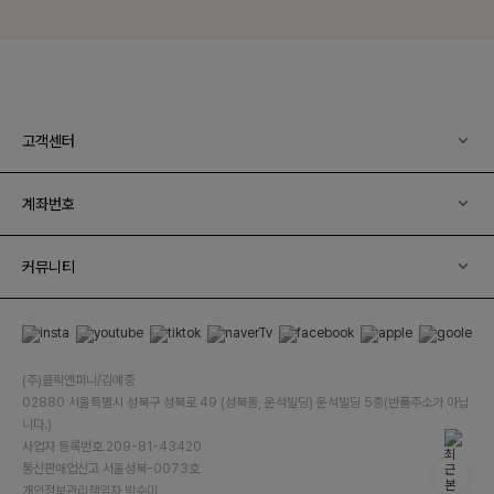
고객센터
계좌번호
커뮤니티
(주)클릭앤퍼니/김예중
02880 서울특별시 성북구 성북로 49 (성북동, 운석빌딩) 운석빌딩 5층(반품주소가 아닙
니다.)
사업자 등록번호 209-81-43420
통신판매업신고 서울성북-0073호
개인정보관리책임자 박수미