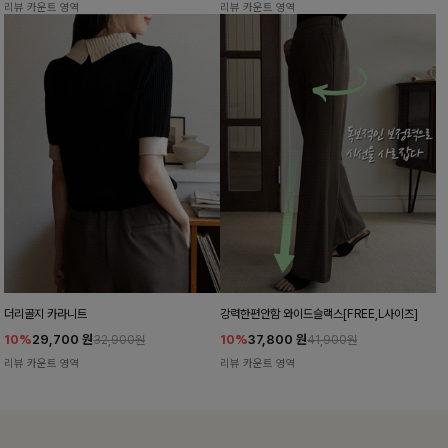
리뷰 카운트 영역
리뷰 카운트 영역
더리골지 카라니트
강력한편안함 와이드슬랙스[FREE,L사이즈]
10%
29,700
원
10%
37,800
원
32,900원
41,900원
리뷰 카운트 영역
리뷰 카운트 영역