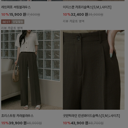
레킷퍼프 셔링블라우스
이지스판 카프리슬랙스[S,M,L사이즈]
10%
15,900
원
10%
32,400
원
17,600원
35,900원
리뷰 카운트 영역
리뷰 카운트 영역
초리스트링 카라블라우스
굿핀턱라인 린넨와이드슬랙스[S,M,L사이즈]
15%
39,900
원
10%
43,900
원
46,900원
48,700원