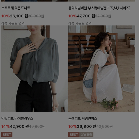
소프트해 라운드니트
롱다리넘버원 부츠컷데님팬츠[S,M,L사이즈]
10%
26,100
원
10%
47,700
원
28,900원
52,900원
리뷰 카운트 영역
리뷰 카운트 영역
밍팃퍼프 타이블라우스
룬셀퍼프 셔링원피스
14%
42,900
원
10%
36,900
원
49,800원
40,900원