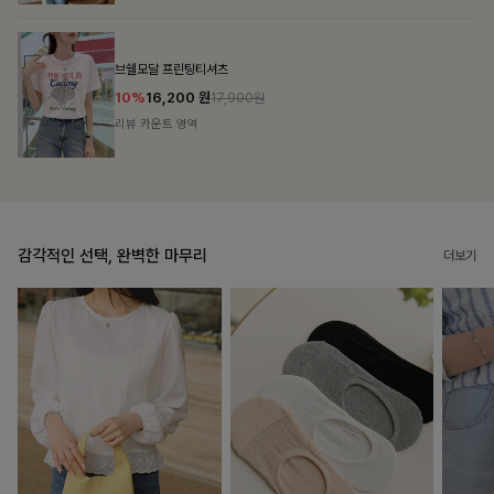
룬셀퍼프 셔링원피스
10%
36,900
원
40,900원
리뷰 카운트 영역
감각적인 선택, 완벽한 마무리
더보기