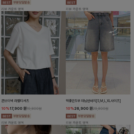
리뷰 카운트 영역
리뷰 카운트 영역
콘브이넥 라벨티셔츠
딱좋은5부 데님반바지[S,M,L,XL사이즈]
10%
17,900
원
10%
26,900
원
19,800원
29,800원
리뷰 카운트 영역
리뷰 카운트 영역