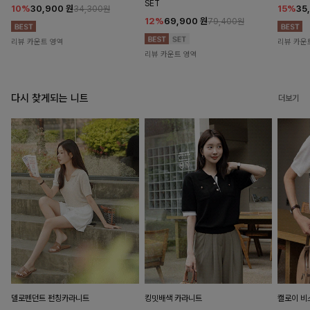
SET
10%
30,900
원
15%
35
34,300원
12%
69,900
원
79,400원
리뷰 카운트 영역
리뷰 카운
리뷰 카운트 영역
다시 찾게되는 니트
더보기
델로펜던트 펀칭카라니트
킹밋배색 카라니트
캘로이 비