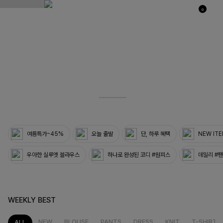
0
03
33
여름특가~45%
오늘 출발
단, 하루 혜택
NEW IT
우아한 실루엣 블라우스
하나로 완성된 코디 #원피스
데일리 #
WEEKLY BEST
NEW
BLOUSE
PANTS
DRESS
KNIT
T-SHIRT
ALL