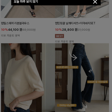
오늘 하루 보지 않기
럽틸스퀘어 리본블라우스
헨틴링클 날개티셔츠+치마바지SET
10%
44,100
원
10%
28,800
원
48,900원
31,900원
리뷰 카운트 영역
리뷰 카운트 영역