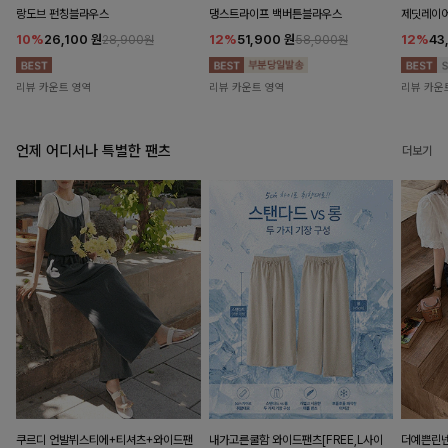
랑도브 펀칭블라우스
댕스트라이프 백버튼블라우스
제딧레이어
10%
26,100
원
12%
51,900
원
12%
43
28,900원
58,900원
리뷰 카운트 영역
리뷰 카운트 영역
리뷰 카운
언제 어디서나 특별한 팬츠
더보기
쿠르디 언발뷔스티에+티셔츠+와이드팬
내가고른쿨함 와이드팬츠[FREE,L사이
더예쁜린넨