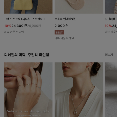
뽀소옹 면메쉬덧신
그렌스 토트백+파우치+스트랩SET
밀핀배색 
2,000
원
10%
24,300
원
10%
24
26,900원
리뷰 카운트 영역
리뷰 카운
리뷰 카운트 영역
디테일의 미학, 주얼리 라인업
더보기