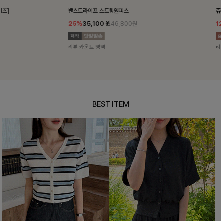
밴스트라이프 스트링원피스
쥬린레이스 카
25%
35,100
원
12%
34,90
46,800원
리뷰 카운트 영역
리뷰 카운트 영
BEST ITEM