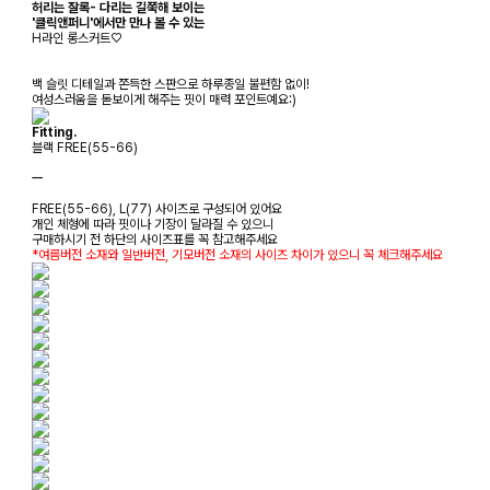
허리는 잘록- 다리는 길쭉해 보이는
'클릭앤퍼니'에서만 만나 볼 수 있는
H라인 롱스커트♡
백 슬릿 디테일과 쫀득한 스판으로 하루종일 불편함 없이!
여성스러움을 돋보이게 해주는 핏이 매력 포인트예요:)
Fitting.
블랙 FREE(55-66)
ㅡ
FREE(55-66), L(77) 사이즈로 구성되어 있어요
개인 체형에 따라 핏이나 기장이 달라질 수 있으니
구매하시기 전 하단의 사이즈표를 꼭 참고해주세요
*여름버전 소재와 일반버전, 기모버전 소재의 사이즈 차이가 있으니 꼭 체크해주세요