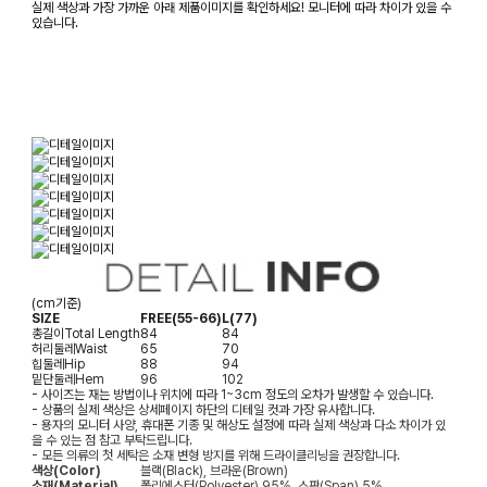
실제 색상과 가장 가까운 아래 제품이미지를 확인하세요! 모니터에 따라 차이가 있을 수
있습니다.
(cm기준)
SIZE
FREE(55-66)
L(77)
총길이
Total Length
84
84
허리둘레
Waist
65
70
힙둘레
Hip
88
94
밑단둘레
Hem
96
102
- 사이즈는 재는 방법이나 위치에 따라 1~3cm 정도의 오차가 발생할 수 있습니다.
- 상품의 실제 색상은 상세페이지 하단의 디테일 컷과 가장 유사합니다.
- 용자의 모니터 사양, 휴대폰 기종 및 해상도 설정에 따라 실제 색상과 다소 차이가 있
을 수 있는 점 참고 부탁드립니다.
- 모든 의류의 첫 세탁은 소재 변형 방지를 위해 드라이클리닝을 권장합니다.
색상(Color)
블랙(Black), 브라운(Brown)
소재(Material)
폴리에스터(Polyester) 95%, 스판(Span) 5%