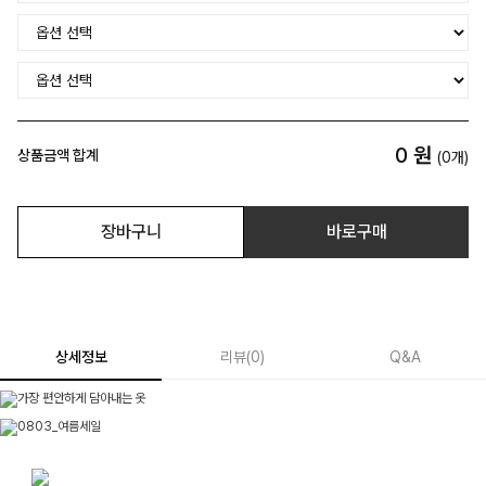
0
원
상품금액 합계
(
0
개)
장바구니
바로구매
상세정보
리뷰
(
0
)
Q&A