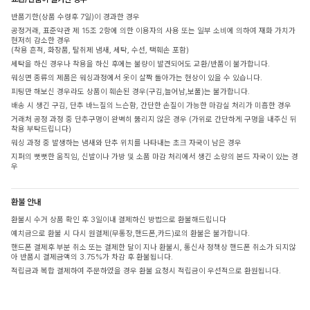
반품기한(상품 수령후 7일)이 경과한 경우
공정거래, 표준약관 제 15조 2항에 의한 이용자의 사용 또는 일부 소비에 의하여 재화 가치가
현저히 감소한 경우
(착용 흔적, 화장품, 탈취제 냄새, 세탁, 수선, 택훼손 포함)
세탁을 하신 경우나 착용을 하신 후에는 불량이 발견되어도 교환/반품이 불가합니다.
워싱면 종류의 제품은 워싱과정에서 옷이 살짝 돌아가는 현상이 있을 수 있습니다.
피팅만 해보신 경우라도 상품이 훼손된 경우(구김,늘어남,보풀)는 불가합니다.
배송 시 생긴 구김, 단추 바느질의 느슨함, 간단한 손질이 가능한 마감실 처리가 미흡한 경우
거래처 공정 과정 중 단추구멍이 완벽히 뚫리지 않은 경우 (가위로 간단하게 구멍을 내주신 뒤
착용 부탁드립니다)
워싱 과정 중 발생하는 냄새와 단추 위치를 나타내는 초크 자국이 남은 경우
지퍼의 뻣뻣한 움직임, 신발이나 가방 및 소품 마감 처리에서 생긴 소량의 본드 자국이 있는 경
우
환불 안내
환불시 수거 상품 확인 후 3일이내 결제하신 방법으로 환불해드립니다
예치금으로 환불 시 다시 원결제(무통장,핸드폰,카드)로의 환불은 불가합니다.
핸드폰 결제후 부분 취소 또는 결제한 달이 지나 환불시, 통신사 정책상 핸드폰 취소가 되지않
아 반품시 결제금액의 3.75%가 차감 후 환불됩니다.
적립금과 복합 결제하여 주문하였을 경우 환불 요청시 적립금이 우선적으로 환원됩니다.