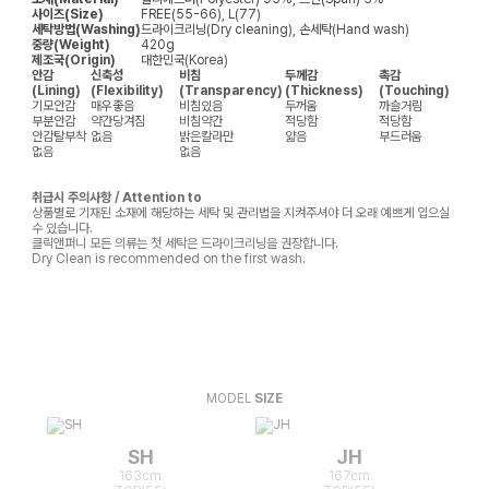
사이즈(Size)
FREE(55-66), L(77)
세탁방법(Washing)
드라이크리닝(Dry cleaning), 손세탁(Hand wash)
중량(Weight)
420g
제조국(Origin)
대한민국(Korea)
안감
신축성
비침
두께감
촉감
(Lining)
(Flexibility)
(Transparency)
(Thickness)
(Touching)
기모안감
매우좋음
비침있음
두꺼움
까슬거림
부분안감
약간당겨짐
비침약간
적당함
적당함
안감탈부착
없음
밝은칼라만
얇음
부드러움
없음
없음
취급시 주의사항 / Attention to
상품별로 기재된 소재에 해당하는 세탁 및 관리법을 지켜주셔야 더 오래 예쁘게 입으실
수 있습니다.
클릭앤퍼니 모든 의류는 첫 세탁은 드라이크리닝을 권장합니다.
Dry Clean is recommended on the first wash.
MODEL
SIZE
SH
JH
163cm
167cm