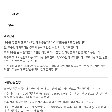
REVIEW
Q&A
배송안내
배송은 입금 확인 후 2~3일 이내(주말제외) CJ 대한통운으로 발송됩니다.
단, 주문량이 폭주하는 경우 배송이 지연될 수 있으니 양해바랍니다.
무료배송은 순수 결제금액 6만원 이상 구매시(할인 및 적립금 제외한 금액) 적용됩니다.
제주도 및 도서산간지역은 추가배송비(도선료) 3,000원이 부과됩니다. (무료배송,교환/반품
시에도 도선료는 고객님 부담)
모든 배송 과정은 CCTV로 촬영 후 출고 진행되고 있어 상품을 고의적으로 훼손하시는 경우
확인이 가능하며 교환/반품 처리 절대 불가합니다.
교환/반품 신청
교환/반품은 상품수령일부터 7일 이내 고객센터 또는 게시판으로 신청해주셔야 합니다.
회수 접수 방법 : CJ대한통운택배(1588-1255)ARS 연결 후 1번 ▷ 1번 ▷ 받으신 운송장 번
호 등록 ▷ 착불로 선택 ▷ 회수접수 완료
회수 접수 후 대한통운 담당 기사가 주말 제외 1-2일 이내에 회수지로 방문합니다.
배송비 입금계좌 : 국민은행 512637-01-001048 / 예금주 : (주)클릭앤퍼니 (입금자명 옆
에 휴대폰 뒷번호 4자리 기재 요청)