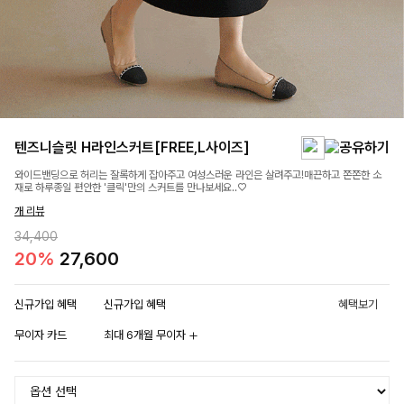
텐즈니슬릿 H라인스커트[FREE,L사이즈]
와이드밴딩으로 허리는 잘록하게 잡아주고 여성스러운 라인은 살려주고!매끈하고 쫀쫀한 소
재로 하루종일 편안한 '클릭'만의 스커트를 만나보세요..♡
개 리뷰
34,400
20%
27,600
신규가입 혜택
신규가입 혜택
혜택보기
무이자 카드
최대 6개월 무이자