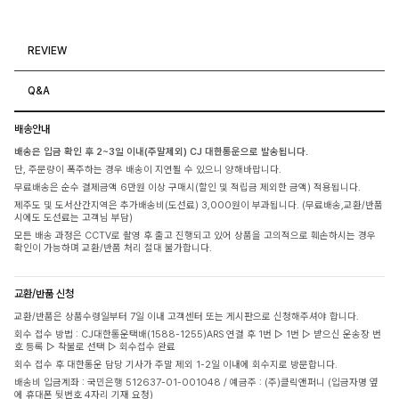
REVIEW
Q&A
배송안내
배송은 입금 확인 후 2~3일 이내(주말제외) CJ 대한통운으로 발송됩니다.
단, 주문량이 폭주하는 경우 배송이 지연될 수 있으니 양해바랍니다.
무료배송은 순수 결제금액 6만원 이상 구매시(할인 및 적립금 제외한 금액) 적용됩니다.
제주도 및 도서산간지역은 추가배송비(도선료) 3,000원이 부과됩니다. (무료배송,교환/반품
시에도 도선료는 고객님 부담)
모든 배송 과정은 CCTV로 촬영 후 출고 진행되고 있어 상품을 고의적으로 훼손하시는 경우
확인이 가능하며 교환/반품 처리 절대 불가합니다.
교환/반품 신청
교환/반품은 상품수령일부터 7일 이내 고객센터 또는 게시판으로 신청해주셔야 합니다.
회수 접수 방법 : CJ대한통운택배(1588-1255)ARS 연결 후 1번 ▷ 1번 ▷ 받으신 운송장 번
호 등록 ▷ 착불로 선택 ▷ 회수접수 완료
회수 접수 후 대한통운 담당 기사가 주말 제외 1-2일 이내에 회수지로 방문합니다.
배송비 입금계좌 : 국민은행 512637-01-001048 / 예금주 : (주)클릭앤퍼니 (입금자명 옆
에 휴대폰 뒷번호 4자리 기재 요청)