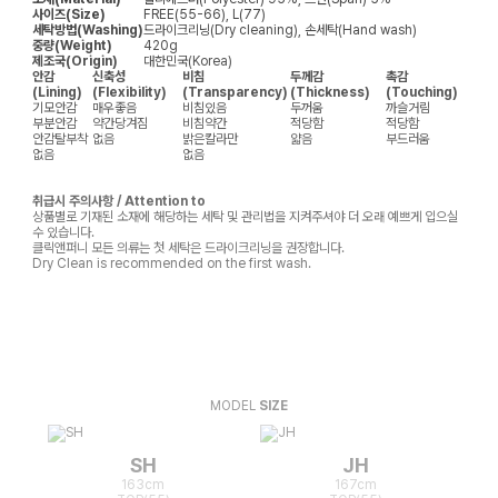
사이즈(Size)
FREE(55-66), L(77)
세탁방법(Washing)
드라이크리닝(Dry cleaning), 손세탁(Hand wash)
중량(Weight)
420g
제조국(Origin)
대한민국(Korea)
안감
신축성
비침
두께감
촉감
(Lining)
(Flexibility)
(Transparency)
(Thickness)
(Touching)
기모안감
매우좋음
비침있음
두꺼움
까슬거림
부분안감
약간당겨짐
비침약간
적당함
적당함
안감탈부착
없음
밝은칼라만
얇음
부드러움
없음
없음
취급시 주의사항 / Attention to
상품별로 기재된 소재에 해당하는 세탁 및 관리법을 지켜주셔야 더 오래 예쁘게 입으실
수 있습니다.
클릭앤퍼니 모든 의류는 첫 세탁은 드라이크리닝을 권장합니다.
Dry Clean is recommended on the first wash.
MODEL
SIZE
SH
JH
163cm
167cm