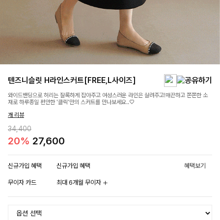
텐즈니슬릿 H라인스커트[FREE,L사이즈]
와이드밴딩으로 허리는 잘록하게 잡아주고 여성스러운 라인은 살려주고!매끈하고 쫀쫀한 소
재로 하루종일 편안한 '클릭'만의 스커트를 만나보세요..♡
개 리뷰
34,400
20%
27,600
신규가입 혜택
신규가입 혜택
혜택보기
무이자 카드
최대 6개월 무이자