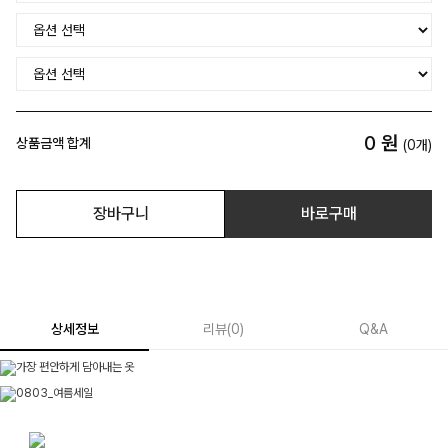
0
원
상품금액 합계
(
0
개)
장바구니
바로구매
상세정보
리뷰
(
0
)
Q&A