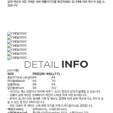
실제 색상과 가장 가까운 아래 제품이미지를 확인하세요! 모니터에 따라 차이가 있을 수
있습니다.
(cm기준)
SIZE
FREE(55-66)
L(77)
총길이
Total Length
84
84
허리둘레
Waist
65
70
힙둘레
Hip
88
94
밑단둘레
Hem
96
102
- 사이즈는 재는 방법이나 위치에 따라 1~3cm 정도의 오차가 발생할 수 있습니다.
- 상품의 실제 색상은 상세페이지 하단의 디테일 컷과 가장 유사합니다.
- 용자의 모니터 사양, 휴대폰 기종 및 해상도 설정에 따라 실제 색상과 다소 차이가 있
을 수 있는 점 참고 부탁드립니다.
- 모든 의류의 첫 세탁은 소재 변형 방지를 위해 드라이클리닝을 권장합니다.
색상(Color)
블랙(Black), 브라운(Brown)
소재(Material)
폴리에스터(Polyester) 95%, 스판(Span) 5%