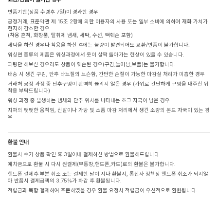
반품기한(상품 수령후 7일)이 경과한 경우
공정거래, 표준약관 제 15조 2항에 의한 이용자의 사용 또는 일부 소비에 의하여 재화 가치가
현저히 감소한 경우
(착용 흔적, 화장품, 탈취제 냄새, 세탁, 수선, 택훼손 포함)
세탁을 하신 경우나 착용을 하신 후에는 불량이 발견되어도 교환/반품이 불가합니다.
워싱면 종류의 제품은 워싱과정에서 옷이 살짝 돌아가는 현상이 있을 수 있습니다.
피팅만 해보신 경우라도 상품이 훼손된 경우(구김,늘어남,보풀)는 불가합니다.
배송 시 생긴 구김, 단추 바느질의 느슨함, 간단한 손질이 가능한 마감실 처리가 미흡한 경우
거래처 공정 과정 중 단추구멍이 완벽히 뚫리지 않은 경우 (가위로 간단하게 구멍을 내주신 뒤
착용 부탁드립니다)
워싱 과정 중 발생하는 냄새와 단추 위치를 나타내는 초크 자국이 남은 경우
지퍼의 뻣뻣한 움직임, 신발이나 가방 및 소품 마감 처리에서 생긴 소량의 본드 자국이 있는 경
우
환불 안내
환불시 수거 상품 확인 후 3일이내 결제하신 방법으로 환불해드립니다
예치금으로 환불 시 다시 원결제(무통장,핸드폰,카드)로의 환불은 불가합니다.
핸드폰 결제후 부분 취소 또는 결제한 달이 지나 환불시, 통신사 정책상 핸드폰 취소가 되지않
아 반품시 결제금액의 3.75%가 차감 후 환불됩니다.
적립금과 복합 결제하여 주문하였을 경우 환불 요청시 적립금이 우선적으로 환원됩니다.