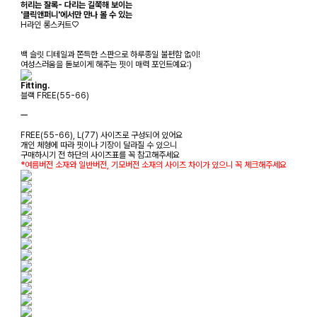
허리는 잘록- 다리는 길쭉해 보이는
'클릭앤퍼니'에서만 만나 볼 수 있는
H라인 롱스커트♡
백 슬릿 디테일과 쫀득한 스판으로 하루종일 불편함 없이!
여성스러움을 돋보이게 해주는 핏이 매력 포인트예요:)
Fitting.
블랙 FREE(55-66)
ㅡ
FREE(55-66), L(77) 사이즈로 구성되어 있어요
개인 체형에 따라 핏이나 기장이 달라질 수 있으니
구매하시기 전 하단의 사이즈표를 꼭 참고해주세요
*여름버전 소재와 일반버전, 기모버전 소재의 사이즈 차이가 있으니 꼭 체크해주세요