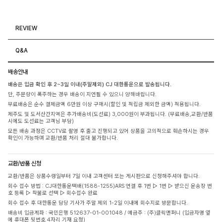
REVIEW
Q&A
배송안내
배송은 입금 확인 후 2~3일 이내(주말제외) CJ 대한통운으로 발송됩니다.
단, 주문량이 폭주하는 경우 배송이 지연될 수 있으니 양해바랍니다.
무료배송은 순수 결제금액 6만원 이상 구매시(할인 및 적립금 제외한 금액) 적용됩니다.
제주도 및 도서산간지역은 추가배송비(도선료) 3,000원이 부과됩니다. (무료배송,교환/반품
시에도 도선료는 고객님 부담)
모든 배송 과정은 CCTV로 촬영 후 출고 진행되고 있어 상품을 고의적으로 훼손하시는 경우
확인이 가능하며 교환/반품 처리 절대 불가합니다.
교환/반품 신청
교환/반품은 상품수령일부터 7일 이내 고객센터 또는 게시판으로 신청해주셔야 합니다.
회수 접수 방법 : CJ대한통운택배(1588-1255)ARS 연결 후 1번 ▷ 1번 ▷ 받으신 운송장 번
호 등록 ▷ 착불로 선택 ▷ 회수접수 완료
회수 접수 후 대한통운 담당 기사가 주말 제외 1-2일 이내에 회수지로 방문합니다.
배송비 입금계좌 : 국민은행 512637-01-001048 / 예금주 : (주)클릭앤퍼니 (입금자명 옆
에 휴대폰 뒷번호 4자리 기재 요청)