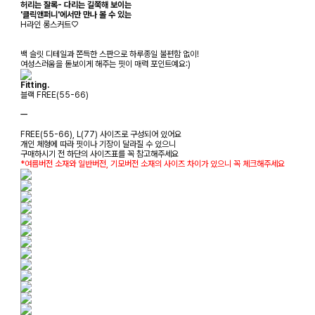
허리는 잘록- 다리는 길쭉해 보이는
'클릭앤퍼니'에서만 만나 볼 수 있는
H라인 롱스커트♡
백 슬릿 디테일과 쫀득한 스판으로 하루종일 불편함 없이!
여성스러움을 돋보이게 해주는 핏이 매력 포인트예요:)
Fitting.
블랙 FREE(55-66)
ㅡ
FREE(55-66), L(77) 사이즈로 구성되어 있어요
개인 체형에 따라 핏이나 기장이 달라질 수 있으니
구매하시기 전 하단의 사이즈표를 꼭 참고해주세요
*여름버전 소재와 일반버전, 기모버전 소재의 사이즈 차이가 있으니 꼭 체크해주세요