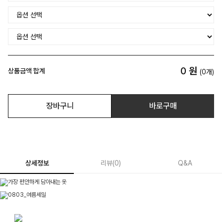
0
원
상품금액 합계
(
0
개)
장바구니
바로구매
상세정보
리뷰
(
0
)
Q&A