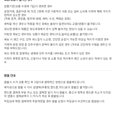
반품기한(상품 수령후 7일)이 경과한 경우
공정거래, 표준약관 제 15조 2항에 의한 이용자의 사용 또는 일부 소비에 의하여 재화 가치가
현저히 감소한 경우
(착용 흔적, 화장품, 탈취제 냄새, 세탁, 수선, 택훼손 포함)
세탁을 하신 경우나 착용을 하신 후에는 불량이 발견되어도 교환/반품이 불가합니다.
워싱면 종류의 제품은 워싱과정에서 옷이 살짝 돌아가는 현상이 있을 수 있습니다.
피팅만 해보신 경우라도 상품이 훼손된 경우(구김,늘어남,보풀)는 불가합니다.
배송 시 생긴 구김, 단추 바느질의 느슨함, 간단한 손질이 가능한 마감실 처리가 미흡한 경우
거래처 공정 과정 중 단추구멍이 완벽히 뚫리지 않은 경우 (가위로 간단하게 구멍을 내주신 뒤
착용 부탁드립니다)
워싱 과정 중 발생하는 냄새와 단추 위치를 나타내는 초크 자국이 남은 경우
지퍼의 뻣뻣한 움직임, 신발이나 가방 및 소품 마감 처리에서 생긴 소량의 본드 자국이 있는 경
우
환불 안내
환불시 수거 상품 확인 후 3일이내 결제하신 방법으로 환불해드립니다
예치금으로 환불 시 다시 원결제(무통장,핸드폰,카드)로의 환불은 불가합니다.
핸드폰 결제후 부분 취소 또는 결제한 달이 지나 환불시, 통신사 정책상 핸드폰 취소가 되지않
아 반품시 결제금액의 3.75%가 차감 후 환불됩니다.
적립금과 복합 결제하여 주문하였을 경우 환불 요청시 적립금이 우선적으로 환원됩니다.