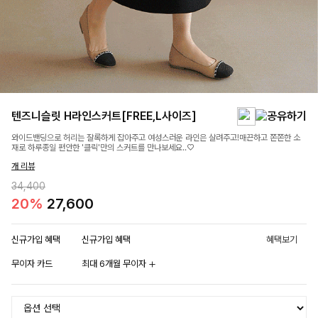
텐즈니슬릿 H라인스커트[FREE,L사이즈]
와이드밴딩으로 허리는 잘록하게 잡아주고 여성스러운 라인은 살려주고!매끈하고 쫀쫀한 소
재로 하루종일 편안한 '클릭'만의 스커트를 만나보세요..♡
개 리뷰
34,400
20%
27,600
신규가입 혜택
신규가입 혜택
혜택보기
무이자 카드
최대 6개월 무이자