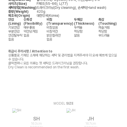
사이즈(Size)
FREE(55-66), L(77)
세탁방법(Washing)
드라이크리닝(Dry cleaning), 손세탁(Hand wash)
중량(Weight)
420g
제조국(Origin)
대한민국(Korea)
안감
신축성
비침
두께감
촉감
(Lining)
(Flexibility)
(Transparency)
(Thickness)
(Touching)
기모안감
매우좋음
비침있음
두꺼움
까슬거림
부분안감
약간당겨짐
비침약간
적당함
적당함
안감탈부착
없음
밝은칼라만
얇음
부드러움
없음
없음
취급시 주의사항 / Attention to
상품별로 기재된 소재에 해당하는 세탁 및 관리법을 지켜주셔야 더 오래 예쁘게 입으실
수 있습니다.
클릭앤퍼니 모든 의류는 첫 세탁은 드라이크리닝을 권장합니다.
Dry Clean is recommended on the first wash.
MODEL
SIZE
SH
JH
163cm
167cm