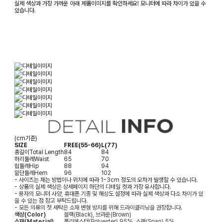
실제 색상과 가장 가까운 아래 제품이미지를 확인하세요! 모니터에 따라 차이가 있을 수
있습니다.
(cm기준)
SIZE
FREE(55-66)
L(77)
총길이
Total Length
84
84
허리둘레
Waist
65
70
힙둘레
Hip
88
94
밑단둘레
Hem
96
102
- 사이즈는 재는 방법이나 위치에 따라 1~3cm 정도의 오차가 발생할 수 있습니다.
- 상품의 실제 색상은 상세페이지 하단의 디테일 컷과 가장 유사합니다.
- 용자의 모니터 사양, 휴대폰 기종 및 해상도 설정에 따라 실제 색상과 다소 차이가 있
을 수 있는 점 참고 부탁드립니다.
- 모든 의류의 첫 세탁은 소재 변형 방지를 위해 드라이클리닝을 권장합니다.
색상(Color)
블랙(Black), 브라운(Brown)
소재(Material)
폴리에스터(Polyester) 95%, 스판(Span) 5%