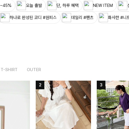
~45%
오늘 출발
단, 하루 혜택
NEW ITEM
하나로 완성된 코디 #원피스
데일리 #팬츠
화사한 #니
T-SHIRT
OUTER