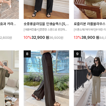
[재구매율1위] 냉감효과 카라니트
숏중롱골라입을 인생슬랙스[S,M,L,XL사이즈]
로즐리본 러플블라우스
[여름버전출시]쫀쫀한 스판으로 편안하게
[쉬폰소재/여리여리]우아한 리
필요가 없어요!얇
착용되어 누구나 입기 좋은 데일리 슬랙스!
연스럽게 흐르는 러플 디테일
10%
32,900
원
13%
38,900
원
32,800원
36,500원
44,
여름에도 시원하게
숏·기본·롱 기장과 와이드·부츠컷 핏까지 취
분위기를 더해주는 블라우스 
다
향에 맞게 선택할 수 있어 더욱 만족스러워
한 소재감과 여유롭게 떨어지
요
얼굴까지 화사해 보이며 세련
좋아요