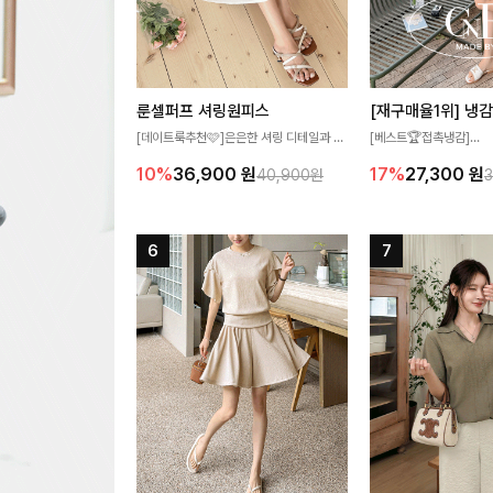
룬셀퍼프 셔링원피스
[데이트룩추천🩷]은은한 셔링 디테일과 퍼
[베스트🏆접촉냉감]
프 소매가 어우러져 사랑스러운 무드를 완
여름에도 무더위 걱정할 
10%
36,900
원
17%
27,300
원
40,900원
성해주는 원피스🤍 허리 스모크 밴딩이 슬
고 가벼운 소재감으로 
림한 실루엣을 연출해주며, 자연스럽게 퍼
즐기실 수 있는 니트랍니
지는 플레어 라인으로 여성스럽고 편안하게
즐기기 좋아요