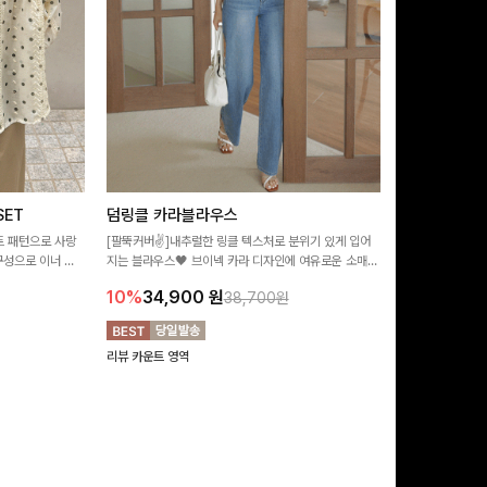
ET
덤링클 카라블라우스
비반드 링클
트 패턴으로 사랑
[팔뚝커버✌]내추럴한 링클 텍스처로 분위기 있게 입어
[구김걱정없는✨/
구성으로 이너 걱
지는 블라우스🖤 브이넥 카라 디자인에 여유로운 소매핏
처가 돋보이는 블
:)
더해져 여리하면서도 시원한 무드로 즐기기 좋아요-
소매 디테일이 
10%
34,900
원
17%
28,9
38,700원
연출해드려요!
리뷰 카운트 영역
리뷰 카운트 영역