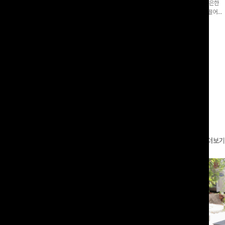
증👍]누구나 갖고 싶어할 슬랙스:)베이
[바스락소재💙/8부기장]사이드 버튼 디테일이 은은한
로 이쁜 핏 연출은 물론,쫀쫀한 스판끼
포인트가 되어주는 와이드 팬츠입니다. 여유롭게 떨어지
하게!
는 실루엣과 가볍게 바스락거리는 소재감으로 시원하고
00
원
14%
42,900
원
37,300원
49,800원
편안하게 즐기기 좋은 아이템-
리뷰 카운트 영역
더보기