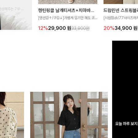
완성해주는 7부 블
헨틴링클 날개티셔츠+치마바지SET
드람린넨 스트링블
 스타일링을 연출하
[텐션감↑/구김↓]가볍게 입기만 해도 코
[시원함🧊/77사이즈까
디가 완성되는 세트 아이템으로, 자연스럽
한 텍스처가 돋보이는 블
12%
29,900
원
20%
34,900
원
33,900원
게 퍼지는 프릴 날개 소매가 우아한 포인트
없는 슬릿 카라 디자인이
를 더해드립니다💕 잔잔한 링클 텍스처 소
원하게 연출해드립니다 
재와 편안한 허리밴딩으로 하루 종일 산뜻
하고 쾌적하게 즐겨보세요!
오늘 하루 보지