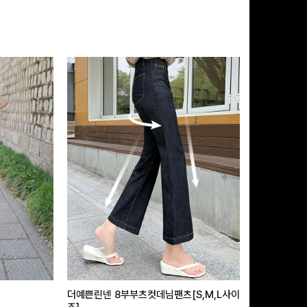
더예쁜린넨 8부부츠컷데님팬츠[S,M,L사이
급속쿨링효과 