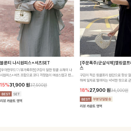
블룬티 나시원피스+셔츠SET
[주문폭주/군살삭제]젤링클프
스
[우아한무드🤍/휴가룩추천]구김이 덜한 링클 소재의 나
시원피스+셔츠 조합으로 코디 걱정없이 여성스럽고 편안
구김이 적은 링클프리 원단으로 항상 
하게 즐길 수 있는 아이템이에요:)
하며 일자로 떨어지는 넉넉한 핏으로 
15%
31,900
원
37,500원
해주는 원피스에요🖤
18%
27,900
원
34,000원
리뷰 카운트 영역
리뷰 카운트 영역