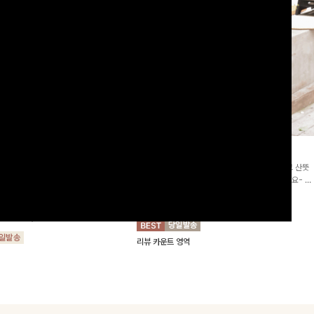
2차리오더]뮨스트링 플라워원피
딘젤퍼프 스트라이프원피스
[청순무드/체형커버]꾸안꾸 무드의 정석🤍 가볍고 산뜻
워 패턴과 랩 디자인으로 여성스러우면
한 착용감으로 여름 내내 손이 자주 가는 원피스예요- 은
를 더해주며 스트링이 내장되어있어 슬
은한 스트라이프 패턴과 여유로운 핏이 만나 편안함은 물
10%
64,900
원
72,100원
할 수 있어요🤍
론, 고급스러운 분위기까지 더해드립니다
00
원
36,800원
리뷰 카운트 영역