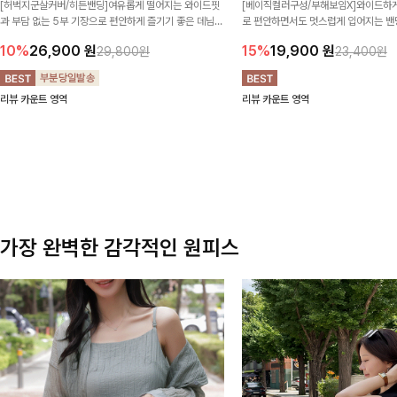
[허벅지군살커버/히든밴딩]여유롭게 떨어지는 와이드핏
[베이직컬러구성/부해보임X]와이드하게
과 부담 없는 5부 기장으로 편안하게 즐기기 좋은 데님
로 편안하면서도 멋스럽게 입어지는 밴딩
팬츠 ✨ 빈티지한 워싱감이 더해져 캐주얼하면서도 트렌
한 포켓 디테일 더해져 데일리룩부터 
10%
26,900
원
15%
19,900
원
29,800원
23,400원
디한 무드로 연출
높게 즐겨지는 아이템!
리뷰 카운트 영역
리뷰 카운트 영역
가장 완벽한 감각적인 원피스