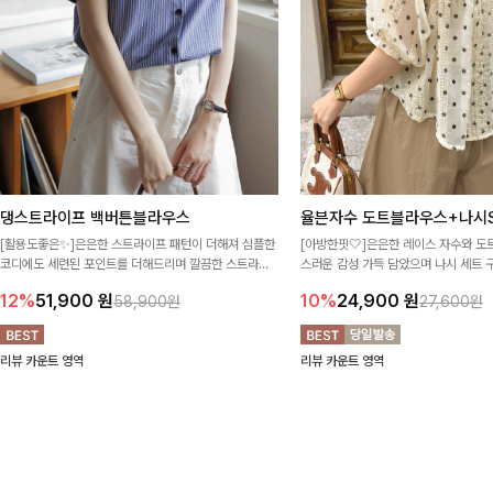
댕스트라이프 백버튼블라우스
율븐자수 도트블라우스+나시S
[활용도좋은✨]은은한 스트라이프 패턴이 더해져 심플한
[아방한핏🤍]은은한 레이스 자수와 도
코디에도 세련된 포인트를 더해드리며 깔끔한 스트라이
스러운 감성 가득 담았으며 나시 세트 
프 디테일로 유행 없이 오래 함께하기 좋은 블라우스예요
정없이 손쉽게 코디 가능한 블라우스에요
12%
51,900
원
10%
24,900
원
58,900원
27,600원
리뷰 카운트 영역
리뷰 카운트 영역