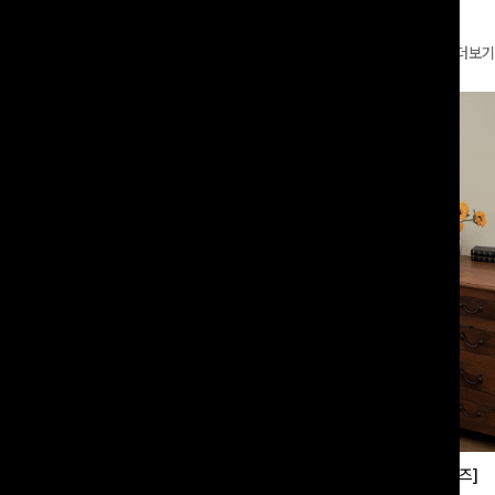
더보기
부츠컷슬랙스[S,M,L사이즈]
쿨링버튼 8부와이드팬츠[FREE,L사이즈]