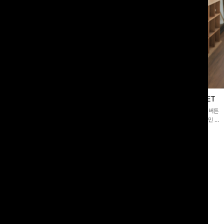
블라우스
제딧레이어드 블라우스+플레어팬츠SET
스퀘어넥]입체감 있는 링클 엠보 텍스
[완성도높은💗]레이어드한 듯 자연스러운 나시와 버튼
라우스- 여유로운 실루엣과 물결 짜임
원피스가 함께 구성된 세트 아이템입니다. 코디 고민 없
더해져 편안하면서도 여성스러운 무드를
이 한 벌만으로도 내추럴하면서 여성스러운 썸머룩 완성!
00
원
12%
43,900
원
34,800원
49,800원
리뷰 카운트 영역