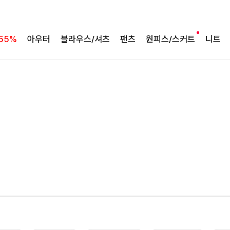
바람처럼 가벼운 셋업
팔롬드 링클블라우스+와이드팬츠SET
55%
아우터
블라우스/셔츠
팬츠
원피스/스커트
니트