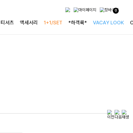
두가지 컬러 데일리아이템
0
룬카일 스트라이프셔츠
티셔츠
액세서리
1+1/SET
*하객룩*
VACAY LOOK