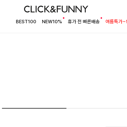
베스트셀러 블라우스
[2차리오더] 드람린넨 스트링블라우스
BEST100
NEW10%
휴가 전 빠른배송
여름특가~