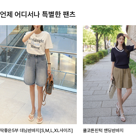
언제 어디서나 특별한 팬츠
딱좋은5부 데님반바지[S,M,L,XL사이즈]
쿨코튼핀턱 밴딩반바지