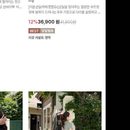
즈]
 떨어지는 핏으
[MADE/후기인
 반바지🤎 넉넉
[미운군살커버/쫀쫀👍]군살을 잡아주는 깔끔한 부츠컷
직하지만 부츠컷으
여행룩까지 활용도
핏에 발목이 드러나는 8부 기장으로 다리를 슬림하고 길
로 하루종일 편안
20%
29,9
어보이게 만들어주며 생지 소재로 멋을 더한 데님팬츠에
12%
36,900
원
41,900원
요~!
리뷰 카운트 영역
리뷰 카운트 영역