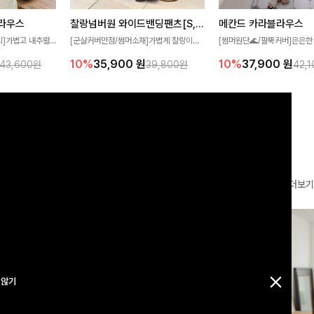
찰랑넘버원 와이드밴딩팬츠[S,M,L사이즈]
메칸드 카라블라우스
라우스
[군살커버만점/썸머소재]가볍게 찰랑이는
[썸머원단🌊/팔뚝커버]은은한
지]가볍고 내추럴
원단과 여유로운 와이드 핏으로 하루 종일
와 여유로운 실루엣이 만나 
라우스로, 답답함
10%
35,900
원
10%
37,900
원
39,800원
42,
43,600원
편안하게 착용하실 수 있는 팬츠입니다 🖤
세련된 무드를 연출해주는 블
 얼굴선을 더욱 시
✨ 허리 전체 밴딩과 스트링 디테일로 안정
리룩부터 출근룩까지 다양하게
🌿
감 있는 착용감을 더해드려요!
은 베이직한 디자인!
더보기
 않기