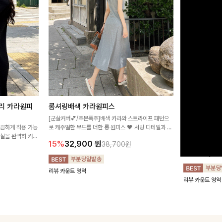
리 카라원피
롬셔링배색 카라원피스
[비율만점/
스
[군살커버💕/주문폭주]배색 카라와 스트라이프 패턴으
깔끔하게 착용 가능
로 캐주얼한 무드를 더한 롱 원피스 🖤 셔링 디테일과 쫀
고급스러운 플라
군살을 완벽히 커버
쫀한 스판 소재로 편안하면서도 여성스럽게 연출돼요
서 세련된 분위기
15%
32,900
원
38,700원
림하게 핏을 조절
12%
32,4
리뷰 카운트 영역
리뷰 카운트 영역