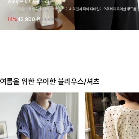
밍팃퍼프 타이블라우스
[고급스러움/하객룩추천💎]여성스러운 브이넥 라인과 타이 디테일이 어우러져 우아한 무드를 
라우스 🤍 여유로운 7부 소매로 편안하게 착용되며 데일리룩부터 출근룩, 하객룩까지 세련된
14%
42,900
원
49,800원
기 좋은 아이템이에요
여름을 위한 우아한 블라우스/셔츠