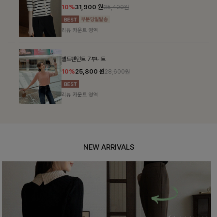
10%
31,900
원
35,400원
리뷰 카운트 영역
셀드펜던트 7부니트
10%
25,800
원
28,600원
리뷰 카운트 영역
NEW ARRIVALS