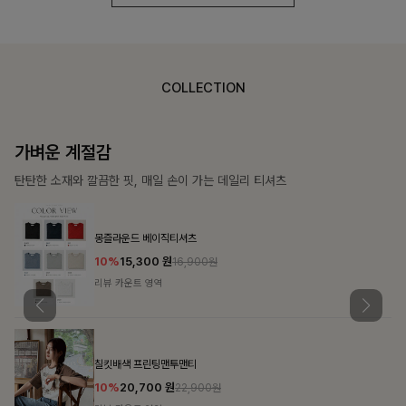
COLLECTION
가장 쉬운 코디
특별한 날부터 일상까지 함께하는 룩
쥬빌스트링 포켓원피스
17%
48,900
원
58,900원
리뷰 카운트 영역
블룬티 나시원피스+셔츠SET
15%
31,900
원
37,500원