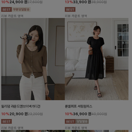
10%
24,900
원
13%
33,900
원
27,600원
38,900원
리뷰 카운트 영역
리뷰 카운트 영역
윌리덤 라운드앤브이넥가디건
룬셀퍼프 셔링원피스
10%
20,900
원
10%
36,900
원
23,200원
40,900원
리뷰 카운트 영역
리뷰 카운트 영역