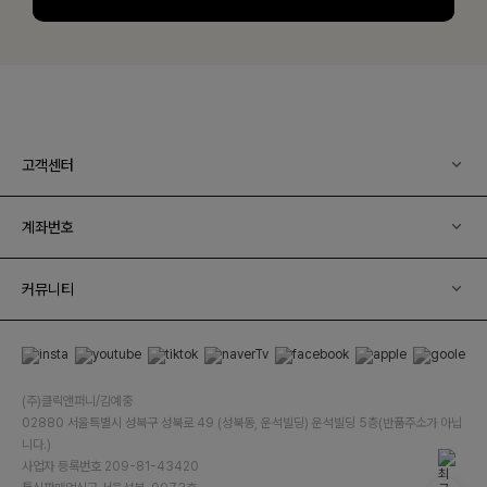
고객센터
계좌번호
커뮤니티
(주)클릭앤퍼니/김예중
02880 서울특별시 성북구 성북로 49 (성북동, 운석빌딩) 운석빌딩 5층(반품주소가 아닙
니다.)
사업자 등록번호 209-81-43420