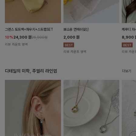
뽀소옹 면메쉬덧신
그렌스 토트백+파우치+스트랩SET
케루디 자
2,000
원
10%
24,300
원
8,900
26,900원
리뷰 카운트 영역
리뷰 카운트 영역
리뷰 카운
디테일의 미학, 주얼리 라인업
더보기