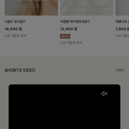
헤룬나비 
사셀드 링귀걸이
피엘룬 써지컬링목걸이
7,900
18,900
원
12,900
원
리뷰 카운
리뷰 카운트 영역
리뷰 카운트 영역
SHORTS VIDEO
더보기