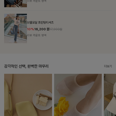
리뷰 카운트 영역
캣시어서커 버튼카라원피스+벨트SET
16%
79,900
원
95,100원
리뷰 카운트 영역
감각적인 선택, 완벽한 마무리
더보기