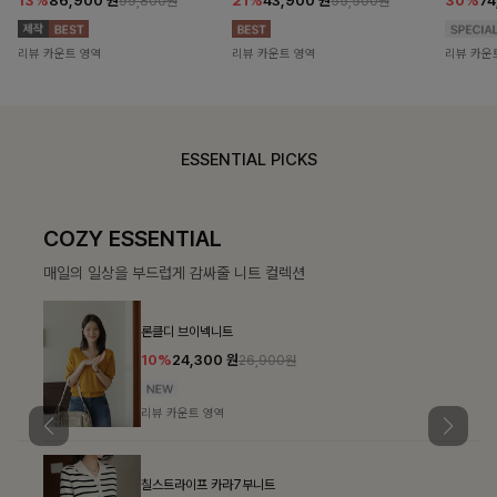
13%
86,900
원
21%
43,900
원
30%
7
99,800원
55,500원
리뷰 카운트 영역
리뷰 카운트 영역
리뷰 카운
ESSENTIAL PICKS
COZY ESSENTIAL
매일의 일상을 부드럽게 감싸줄 니트 컬렉션
론클디 브이넥니트
10%
24,300
원
26,900원
리뷰 카운트 영역
칠스트라이프 카라7부니트