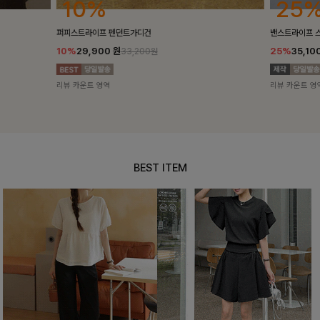
25%
10%
밴스트라이프 스트링원피스
[5천장돌파/C
25%
35,100
원
10%
34,90
46,800원
리뷰 카운트 영역
리뷰 카운트 영
BEST ITEM