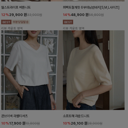
월스트라이프 버튼니트
퍼펙트절개핏 6부데님반바지[S,M,L사이즈]
12%
29,900
원
14%
48,900
원
33,900원
56,800원
리뷰 카운트 영역
리뷰 카운트 영역
콘브이넥 라벨티셔츠
소프트해 라운드니트
10%
17,900
원
10%
26,100
원
19,800원
28,900원