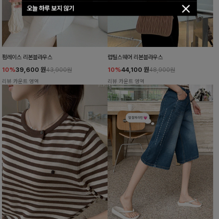
오늘 하루 보지 않기
펌레이스 리본블라우스
럽틸스퀘어 리본블라우스
10%
39,600
원
10%
44,100
원
43,900원
48,900원
리뷰 카운트 영역
리뷰 카운트 영역