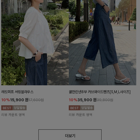
레킷퍼프 셔링블라우스
쿨한린넨8부 커브와이드팬츠[S,M,L사이즈]
10%
15,900
원
10%
35,900
원
17,600원
39,800원
리뷰 카운트 영역
리뷰 카운트 영역
더보기