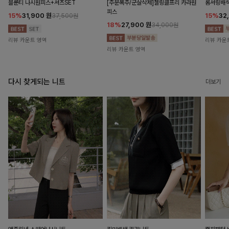
블룬티 나시원피스+셔츠SET
[주문폭주/군살삭제]젤링클프리 카라원
롬셔링배
피스
15%
31,900
원
15%
32
37,500원
18%
27,900
원
34,000원
리뷰 카운트 영역
리뷰 카운
리뷰 카운트 영역
다시 찾게되는 니트
더보기