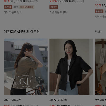
18%
29,900
원
28%
35,900
원
36,400원
49,800원
10%
34
리뷰 카운트 영역
리뷰 카운트 영역
리뷰 카운
여유로운 실루엣의 아우터
더보기
래나드 더블자켓
자빈닛 싱글자켓
캣민더블 