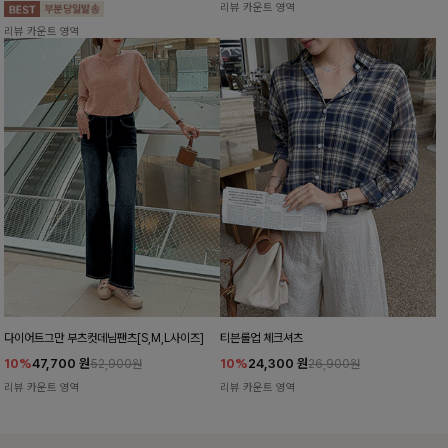
리뷰 카운트 영역
리뷰 카운트 영역
다이어트그만 부츠컷데님팬츠[S,M,L사이즈]
티븐롤업 체크셔츠
10%
47,700
원
10%
24,300
원
52,900원
26,900원
리뷰 카운트 영역
리뷰 카운트 영역