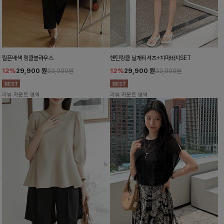
릴픈배색 링클블라우스
헨틴링클 날개티셔츠+치마바지SET
12%
29,900
원
12%
29,900
원
33,900원
33,900원
리뷰 카운트 영역
리뷰 카운트 영역