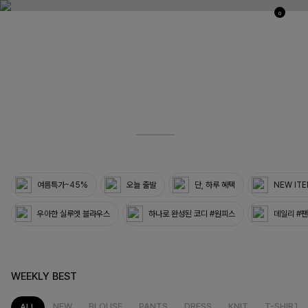
0
03
33
여름특가~45%
오늘 출발
단, 하루 혜택
NEW IT
우아한 실루엣 블라우스
하나로 완성된 코디 #원피스
데일리 #
WEEKLY BEST
NEW
BLOUSE
PANTS
DRESS
KNIT
T-SHIRT
ALL