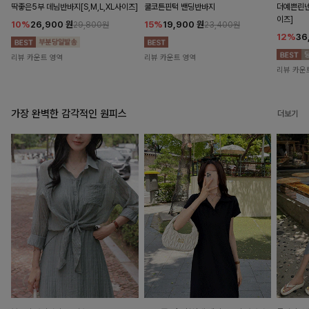
딱좋은5부 데님반바지[S,M,L,XL사이즈]
쿨코튼핀턱 밴딩반바지
더예쁜린넨
이즈]
10%
26,900
원
15%
19,900
원
29,800원
23,400원
12%
36
리뷰 카운트 영역
리뷰 카운트 영역
리뷰 카운
가장 완벽한 감각적인 원피스
더보기