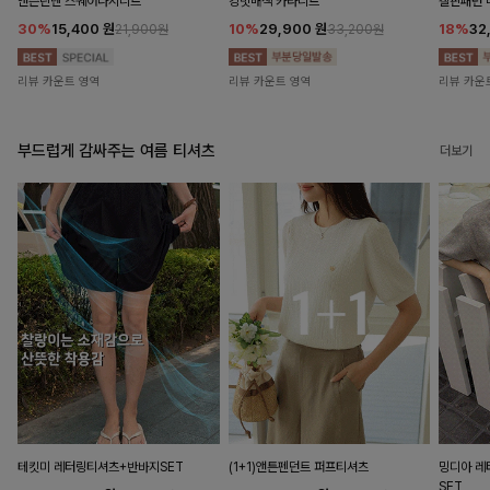
앤즌린넨 스퀘어나시니트
킹밋배색 카라니트
캘핀패턴 
30%
15,400
원
10%
29,900
원
18%
32
21,900원
33,200원
리뷰 카운트 영역
리뷰 카운트 영역
리뷰 카운
부드럽게 감싸주는 여름 티셔츠
더보기
테킷미 레터링티셔츠+반바지SET
(1+1)앤튼펜던트 퍼프티셔츠
밍디아 
SET