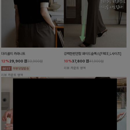
더리골지 카라니트
강력한편안함 와이드슬랙스[FREE,L사이즈]
12%
29,900
원
10%
37,800
원
33,900원
41,900원
리뷰 카운트 영역
리뷰 카운트 영역