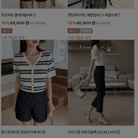
밍킷퍼프 플레어블라우스
캣밍레이어드 패턴원피스+목걸이SET
10%
39,600
원
12%
45,900
원
43,900원
52,100원
리뷰 카운트 영역
리뷰 카운트 영역
함스트라이프 린넨브이넥가디건
이지스판 카프리슬랙스[S,M,L사이즈]