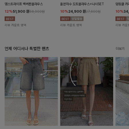
댕스트라이프 백버튼블라우스
율븐자수 도트블라우스+나시SET
덤링클 카
12%
51,900
원
10%
24,900
원
10%
34
58,900원
27,600원
리뷰 카운트 영역
리뷰 카운트 영역
리뷰 카운
언제 어디서나 특별한 팬츠
더보기