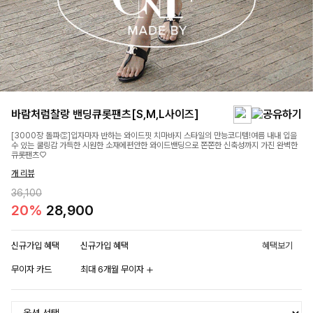
바람처럼찰랑 밴딩큐롯팬츠[S,M,L사이즈]
[3000장 돌파👏]입자마자 반하는 와이드핏 치마바지 스타일의 만능코디템!여름 내내 입을
수 있는 쿨링감 가득한 시원한 소재에편안한 와이드밴딩으로 쫀쫀한 신축성까지 가진 완벽한
큐롯팬츠♡
개 리뷰
36,100
20%
28,900
신규가입 혜택
신규가입 혜택
혜택보기
무이자 카드
최대 6개월 무이자