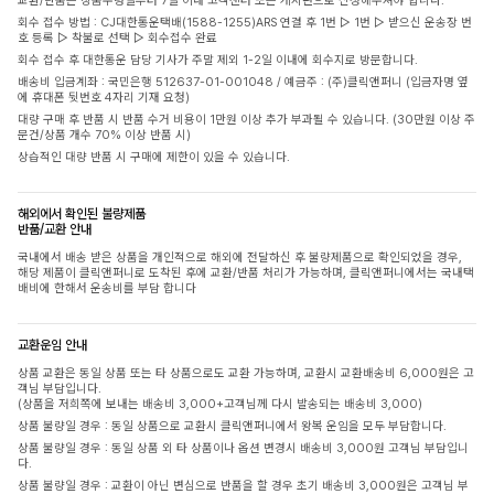
교환/반품은 상품수령일부터 7일 이내 고객센터 또는 게시판으로 신청해주셔야 합니다.
회수 접수 방법 : CJ대한통운택배(1588-1255)ARS 연결 후 1번 ▷ 1번 ▷ 받으신 운송장 번
호 등록 ▷ 착불로 선택 ▷ 회수접수 완료
회수 접수 후 대한통운 담당 기사가 주말 제외 1-2일 이내에 회수지로 방문합니다.
배송비 입금계좌 : 국민은행 512637-01-001048 / 예금주 : (주)클릭앤퍼니 (입금자명 옆
에 휴대폰 뒷번호 4자리 기재 요청)
대량 구매 후 반품 시 반품 수거 비용이 1만원 이상 추가 부과될 수 있습니다. (30만원 이상 주
문건/상품 개수 70% 이상 반품 시)
상습적인 대량 반품 시 구매에 제한이 있을 수 있습니다.
해외에서 확인된 불량제품
반품/교환 안내
국내에서 배송 받은 상품을 개인적으로 해외에 전달하신 후 불량제품으로 확인되었을 경우,
해당 제품이 클릭앤퍼니로 도착된 후에 교환/반품 처리가 가능하며, 클릭앤퍼니에서는 국내택
배비에 한해서 운송비를 부담 합니다
교환운임 안내
상품 교환은 동일 상품 또는 타 상품으로도 교환 가능하며, 교환시 교환배송비 6,000원은 고
객님 부담입니다.
(상품을 저희쪽에 보내는 배송비 3,000+고객님께 다시 발송되는 배송비 3,000)
상품 불량일 경우 : 동일 상품으로 교환시 클릭앤퍼니에서 왕복 운임을 모두 부담합니다.
상품 불량일 경우 : 동일 상품 외 타 상품이나 옵션 변경시 배송비 3,000원 고객님 부담입니
다.
상품 불량일 경우 : 교환이 아닌 변심으로 반품을 할 경우 초기 배송비 3,000원은 고객님 부