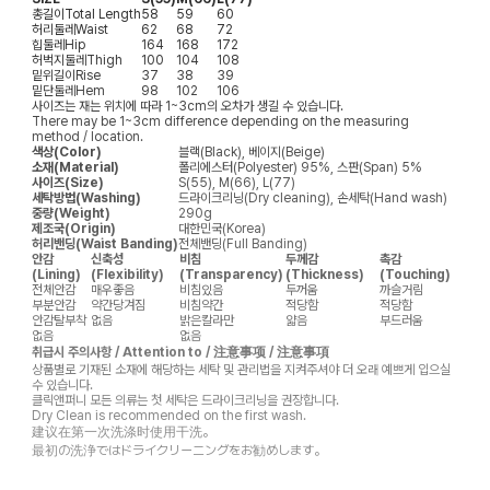
총길이
Total Length
58
59
60
허리둘레
Waist
62
68
72
힙둘레
Hip
164
168
172
허벅지둘레
Thigh
100
104
108
밑위길이
Rise
37
38
39
밑단둘레
Hem
98
102
106
사이즈는 재는 위치에 따라 1~3cm의 오차가 생길 수 있습니다.
There may be 1~3cm difference depending on the measuring
method / location.
색상(Color)
블랙(Black), 베이지(Beige)
소재(Material)
폴리에스터(Polyester) 95%, 스판(Span) 5%
사이즈(Size)
S(55), M(66), L(77)
세탁방법(Washing)
드라이크리닝(Dry cleaning), 손세탁(Hand wash)
중량(Weight)
290g
제조국(Origin)
대한민국(Korea)
허리밴딩(Waist Banding)
전체밴딩(Full Banding)
안감
신축성
비침
두께감
촉감
(Lining)
(Flexibility)
(Transparency)
(Thickness)
(Touching)
전체안감
매우좋음
비침있음
두꺼움
까슬거림
부분안감
약간당겨짐
비침약간
적당함
적당함
안감탈부착
없음
밝은칼라만
얇음
부드러움
없음
없음
취급시 주의사항 / Attention to / 注意事项 / 注意事項
상품별로 기재된 소재에 해당하는 세탁 및 관리법을 지켜주셔야 더 오래 예쁘게 입으실
수 있습니다.
클릭앤퍼니 모든 의류는 첫 세탁은 드라이크리닝을 권장합니다.
Dry Clean is recommended on the first wash.
建议在第一次洗涤时使用干洗。
最初の洗浄ではドライクリーニングをお勧めします。