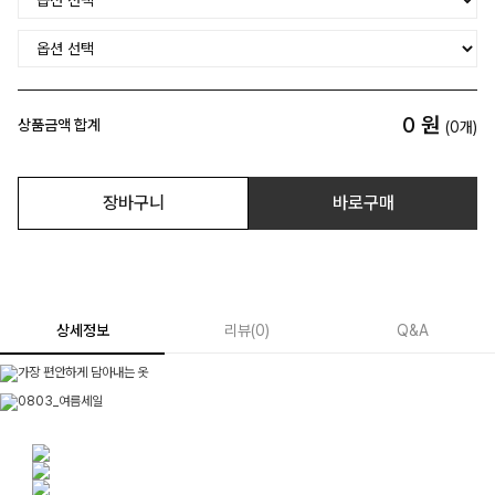
0
원
상품금액 합계
(
0
개)
장바구니
바로구매
상세정보
리뷰
(
0
)
Q&A