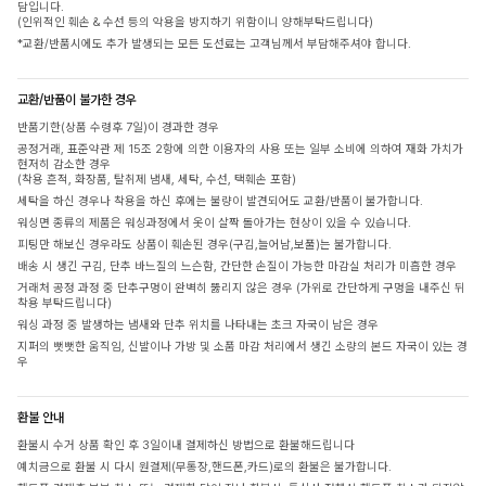
담입니다.
(인위적인 훼손 & 수선 등의 악용을 방지하기 위함이니 양해부탁드립니다)
*교환/반품시에도 추가 발생되는 모든 도선료는 고객님께서 부담해주셔야 합니다.
교환/반품이 불가한 경우
반품기한(상품 수령후 7일)이 경과한 경우
공정거래, 표준약관 제 15조 2항에 의한 이용자의 사용 또는 일부 소비에 의하여 재화 가치가
현저히 감소한 경우
(착용 흔적, 화장품, 탈취제 냄새, 세탁, 수선, 택훼손 포함)
세탁을 하신 경우나 착용을 하신 후에는 불량이 발견되어도 교환/반품이 불가합니다.
워싱면 종류의 제품은 워싱과정에서 옷이 살짝 돌아가는 현상이 있을 수 있습니다.
피팅만 해보신 경우라도 상품이 훼손된 경우(구김,늘어남,보풀)는 불가합니다.
배송 시 생긴 구김, 단추 바느질의 느슨함, 간단한 손질이 가능한 마감실 처리가 미흡한 경우
거래처 공정 과정 중 단추구멍이 완벽히 뚫리지 않은 경우 (가위로 간단하게 구멍을 내주신 뒤
착용 부탁드립니다)
워싱 과정 중 발생하는 냄새와 단추 위치를 나타내는 초크 자국이 남은 경우
지퍼의 뻣뻣한 움직임, 신발이나 가방 및 소품 마감 처리에서 생긴 소량의 본드 자국이 있는 경
우
환불 안내
환불시 수거 상품 확인 후 3일이내 결제하신 방법으로 환불해드립니다
예치금으로 환불 시 다시 원결제(무통장,핸드폰,카드)로의 환불은 불가합니다.